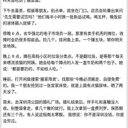
昨天我吃到了酸菜鱼。
下午去喜茶，假装等朋友。别点单，就坐在门口。店员会轮番出来问
“先生需要试饮吗？”他们每半小时换一批新品试喝。喝五杯，晚饭前
的液体摄入就够了。
傍晚 6 点，去华强北的电子市场负一层。那里有卖手机壳的摊位，收
摊时会扔很多瑕疵品。捡几个，挂闲鱼上卖。一个赚五块，够你明天
坐地铁。
晚上 8 点，蹲在高档小区的垃圾分类点。不是翻垃圾，是等那个每天
来喂流浪猫的阿姨。她会给每个蹲点的人发一盒牛奶和两个包子。她
说：“都是要扔的，不如给人吃。”
睡前，打开闲鱼搜索“搬家甩卖”。找那些“今晚必须搬走、自提免费”
的。我一个朋友抢到过一张宜家床垫，就是上面有点猫尿味，晒了两
天没了。
周末，去深圳湾公园的婚礼广场。婚礼结束后，伴手礼和喜糖没人
收。别整袋拿走，拿几个散的就行。我上次拿到一盒费列罗，保质期
还有三个月。有人说这指南太寒酸。 我想说：你不是深圳没钱，你是
没穷过。