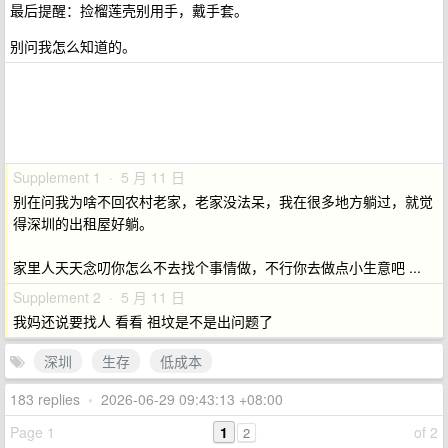
最后提醒：捡榴莲壳别用手，戴手套。
别问我怎么知道的。
Supplement 1 · 5 月 11 日
别在问我为啥不回农村老家，老家没法呆，我在很多地方躺过，就觉
得深圳的出租屋好躺。
家里人天天念叨你怎么不去找个事情做，不行你去做点小生意吧 ...
Supplement 2 · 5 月 11 日
我妈还说要找人 看看 祖坟是不是出问题了
深圳
生存
低成本
183 replies
•
2026-06-29 09:43:13 +08:00
Page 1
1
of 2
2