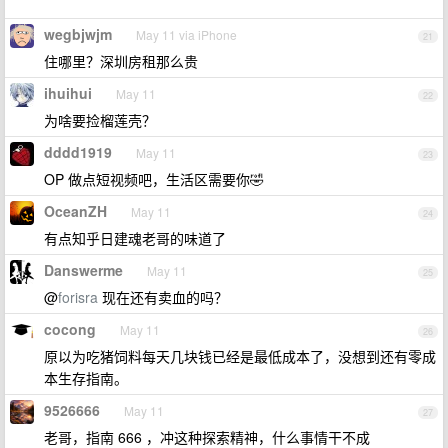
wegbjwjm
May 11 via iPhone
21
住哪里？深圳房租那么贵
ihuihui
May 11
22
为啥要捡榴莲壳？
dddd1919
May 11
23
OP 做点短视频吧，生活区需要你🤣
OceanZH
May 11
24
有点知乎日建魂老哥的味道了
Danswerme
May 11
25
@
forisra
现在还有卖血的吗？
cocong
May 11
26
原以为吃猪饲料每天几块钱已经是最低成本了，没想到还有零成
本生存指南。
9526666
May 11
27
老哥，指南 666 ，冲这种探索精神，什么事情干不成