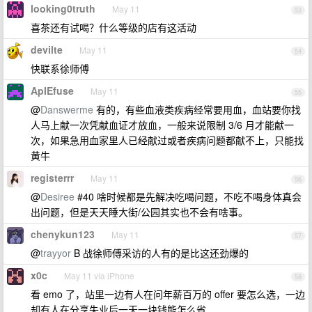
looking0truth
May 11
53
喜茶还有试喝？什么等级的店有这活动
devilte
May 11
54
快联系徐师傅
ApIEfuse
May 11
55
@
Danswerme
有的，有些血液类疾病经常要用血，血站要你找
人马上献一次凭献血证才放血，一般来说限制 3/6 月才能献一
次，如果急用血家里人已经献过或者疾病问题都献不上，只能找
黄牛
registerrr
May 11
56
@
Desiree
#40 啥时候都是先解决吃喝问题，不吃不喝身体真会
出问题，但是天天睡大街/公园其实也不会有啥事。
chenykun123
May 11
57
@
trayyor
B 战徐师傅采访的人有的是比这还劲爆的
x0c
May 11 via iPhone
58
看 emo 了，站里一边有人在问年薪百万的 offer 要怎么选，一边
却有人在分享失业后一天一块钱能怎么省