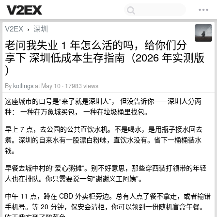
V2EX
深圳
›
老问我失业 1 年怎么活的吗，给你们分
享下 深圳低成本生存指南（2026 年实测版
）
By
kotlings
at May 10 · 17983 views
这座城市的口号是“来了就是深圳人”， 但没告诉你——深圳人分两
种： 一种在万象城买包， 一种在垃圾桶里找包。
早上 7 点，去公园的公共直饮水机。不是喝水，是用瓶子接水回去
煮。深圳的自来水有一股漂白粉味，直饮水没有。省下一桶桶装水
钱。
早餐去城中村的“爱心粥摊”。别不好意思，那些穿西装打领带的年轻
人也在排队。你只需要说一句“谢谢义工阿姨”。
中午 11 点，蹲在 CBD 外卖柜旁边。总有人点了餐不拿走，或者输错
手机号。等 20 分钟，保安会清柜，你可以领到一份随机盲盒午餐。