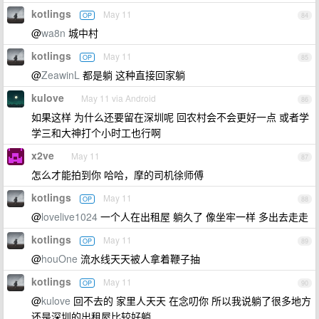
kotlings
May 11
OP
84
@
wa8n
城中村
kotlings
May 11
OP
85
@
ZeawinL
都是躺 这种直接回家躺
kulove
May 11 via Android
86
如果这样 为什么还要留在深圳呢 回农村会不会更好一点 或者学
学三和大神打个小时工也行啊
x2ve
May 11
87
怎么才能拍到你 哈哈，摩的司机徐师傅
kotlings
May 11
OP
88
@
lovelive1024
一个人在出租屋 躺久了 像坐牢一样 多出去走走
kotlings
May 11
OP
89
@
houOne
流水线天天被人拿着鞭子抽
kotlings
May 11
OP
90
@
kulove
回不去的 家里人天天 在念叨你 所以我说躺了很多地方
还是深圳的出租屋比较好躺