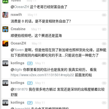
Yuven
May 11
65
@
OceanZH
这个老哥已经财富自由了
rxswift
May 11
66
消费是 0 的话，是不是变相财务自由了？
Creabine
May 11
67
顺便拍视频吧，这个赛道还是蓝海
OceanZH
May 11
68
@
Yuven
是啊，但是他现在到了新加坡也照样到处化缘，这种能
拉下脸把规则内福利都吃完的手法...只能说也是一种能力了
kotlings
May 11
OP
69
@
digitv
你群里看到的估计也是我发的 我真实经历， 看我
https://www.v2ex.com/t/1131501#reply22
前面发的帖
kotlings
May 11
OP
70
@
3191870
我在很多地方躺过 发现还是深圳的出租屋躺着比较
舒服
kotlings
May 11
OP
71
@
James369
失业金不是想领就能领的