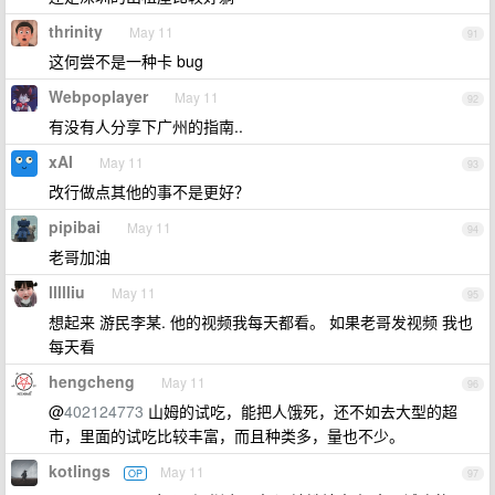
thrinity
May 11
91
这何尝不是一种卡 bug
Webpoplayer
May 11
92
有没有人分享下广州的指南..
xAI
May 11
93
改行做点其他的事不是更好？
pipibai
May 11
94
老哥加油
llllliu
May 11
95
想起来 游民李某. 他的视频我每天都看。 如果老哥发视频 我也
每天看
hengcheng
May 11
96
@
402124773
山姆的试吃，能把人饿死，还不如去大型的超
市，里面的试吃比较丰富，而且种类多，量也不少。
kotlings
May 11
OP
97