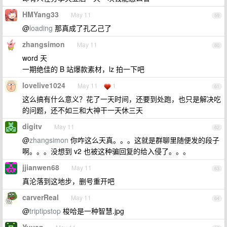
HMYang33
May 11
59
@
loading
那真成了孔乙己了
zhangsimon
May 11
60
word 天
一期绝佳的 B 站爆款素材，lz 拍一下吧
lovelive1024
May 11
1
61
这么搞有什么意义？花了一天时间，还要到处跑，也只是解决吃
的问题，还不如三和大神干一天休三天
digitv
May 11
62
@
zhangsimon
你咋这么天真。。。这就是群聊里随便发的段子
啊。。。没想到 v2 也被这种骗回复的给入侵了。。。
jjianwen68
May 11
63
真沦落到这地步，删号重开吧
carverReal
May 11
64
@
triptipstop
梭哈是一种智慧.jpg