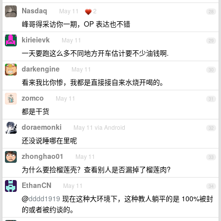
Nasdaq
May 11
2
28
峰哥得采访你一期，OP 表达也不错
kirieievk
May 11
29
一天要跑这么多不同地方开车估计要不少油钱啊.
darkengine
May 11
30
看来我比你惨，我都是直接接自来水烧开喝的。
zomco
May 11
31
都是干货
doraemonki
May 11 via Android
32
还没说睡哪在里呢
zhonghao01
May 11
33
为什么要捡榴莲壳？查看别人是否漏掉了榴莲肉?
EthanCN
May 11
34
@
dddd1919
现在这种大环境下，这种教人躺平的是 100%被封
的或者被约谈的。