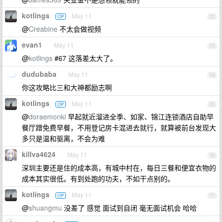
kotlings
May 11
OP
72
@
Creabine
不太会做视频
evan1
May 11
73
@
kotlings
#67 这落差太大了。
dudubaba
May 11
74
你这攻略比三和大神都励志啊
kotlings
May 11
OP
75
@
doraemonki
早起就近溜进全季、如家、锦江连锁酒店自助早
餐厅蹭免费早餐，不用登记房卡混进去就行，就算被前台发现大
多只是温和驱离，不会为难
killva4624
May 11
76
深圳主要还是住的成本高，有城中村在，每日三餐和便宜衣物的
成本其实很低。有到处跑的功夫，不如干点别的。
kotlings
May 11
OP
77
@
shuangmu
没差了 感觉 面试到自闭 毫无面试机会 哈哈