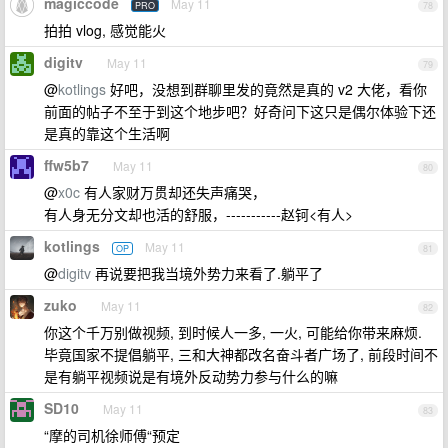
magiccode
May 11
PRO
78
拍拍 vlog, 感觉能火
digitv
May 11
79
@
kotlings
好吧，没想到群聊里发的竟然是真的 v2 大佬，看你
前面的帖子不至于到这个地步吧？好奇问下这只是偶尔体验下还
是真的靠这个生活啊
ffw5b7
May 11
80
@
x0c
有人家财万贯却还失声痛哭，
有人身无分文却也活的舒服，-----------赵钶<有人>
kotlings
May 11
OP
81
@
digitv
再说要把我当境外势力来看了.躺平了
zuko
May 11
82
你这个千万别做视频, 到时候人一多, 一火, 可能给你带来麻烦.
毕竟国家不提倡躺平, 三和大神都改名奋斗者广场了, 前段时间不
是有躺平视频说是有境外反动势力参与什么的嘛
SD10
May 11
83
“摩的司机徐师傅“预定