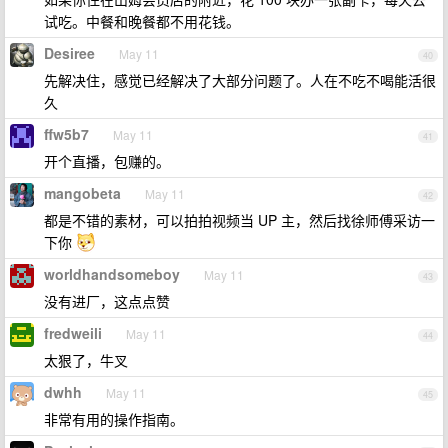
试吃。中餐和晚餐都不用花钱。
Desiree
May 11
40
先解决住，感觉已经解决了大部分问题了。人在不吃不喝能活很
久
ffw5b7
May 11
41
开个直播，包赚的。
mangobeta
May 11
42
都是不错的素材，可以拍拍视频当 UP 主，然后找徐师傅采访一
下你
worldhandsomeboy
May 11
43
没有进厂，这点点赞
fredweili
May 11
44
太狠了，牛叉
dwhh
May 11
45
非常有用的操作指南。