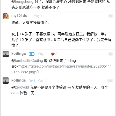
@
hengcheng
对了，深圳会展中心 地铁站出来 全是试吃的 从
头走到尾试吃一圈 就差不多了
my101du
May 11
98
收藏。太有实操价值了。
女儿 14 岁了，不喜欢读书，两年后她去打工，我解放一半。
儿子 12 岁了，喜欢读书，6 年后自己能勤工俭学了，我完全解
放了。
kotlings
May 11
2
OP
99
@
IamLostInCoding
嗯 路线图来了 <img
src="
https://gitee.com/mythace/image/raw/master/202605111
21553882.png
"/>
kotlings
May 11
OP
100
@
zerovoid
我是不是要开个体验课 带 V 友躺平的一天，收个
38.8 体验一天