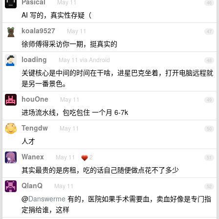
Pasical
May 11
46
AI 写的，真实性存疑（
koala9527
May 11
47
徐师傅得采访你一期，挺真实的
loading
May 11 via Android
48
关键核心是中间的时间在干啥，进星巴克坐着，打开电脑远程就
是另一番景色。
houOne
May 11
49
进场流水线，包吃包住 一个月 6-7k
Tengdw
May 11
50
人才
Wanex
May 11
2
51
其实最贵的是房租，吃的话自己随便做点花不了多少
QlanQ
May 11
52
@
Danswerme
有的，医院如果手术需要血，卖血好像是专门指
定捐给谁，这样