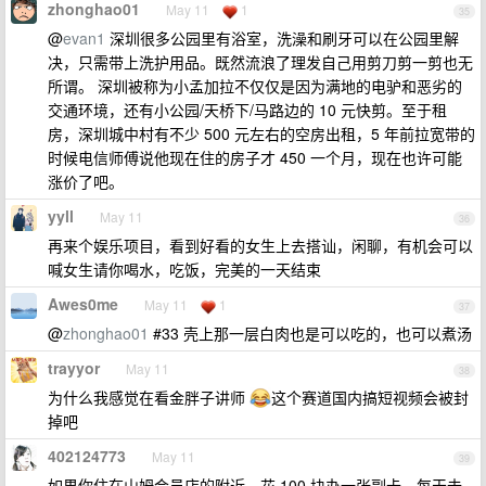
zhonghao01
May 11
1
35
@
evan1
深圳很多公园里有浴室，洗澡和刷牙可以在公园里解
决，只需带上洗护用品。既然流浪了理发自己用剪刀剪一剪也无
所谓。 深圳被称为小孟加拉不仅仅是因为满地的电驴和恶劣的
交通环境，还有小公园/天桥下/马路边的 10 元快剪。至于租
房，深圳城中村有不少 500 元左右的空房出租，5 年前拉宽带的
时候电信师傅说他现在住的房子才 450 一个月，现在也许可能
涨价了吧。
yyll
May 11
36
再来个娱乐项目，看到好看的女生上去搭讪，闲聊，有机会可以
喊女生请你喝水，吃饭，完美的一天结束
Awes0me
May 11
1
37
@
zhonghao01
#33 壳上那一层白肉也是可以吃的，也可以煮汤
trayyor
May 11
38
为什么我感觉在看金胖子讲师
这个赛道国内搞短视频会被封
掉吧
402124773
May 11
39
如果你住在山姆会员店的附近，花 100 块办一张副卡，每天去