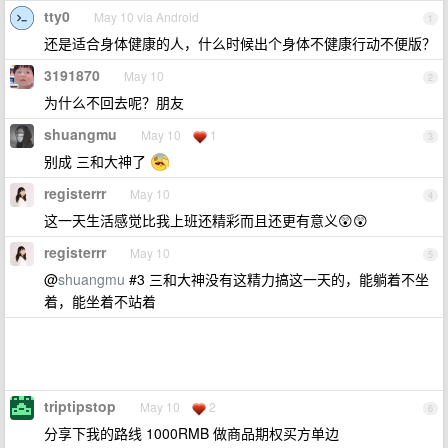
tty0
May 10 via Android
1
还是适合身体健康的人，什么时候出个身体不健康行动不便版？
3191870
May 10
2
为什么不回去呢？朋友
shuangmu
May 10
1
3
别成 三和大神了
registerrr
May 10
4
这一天生活感觉比我上班还精彩而且还更有意义😲😲
registerrr
May 10
5
@
shuangmu
#3 三和大神没有这精力搞这一天的，能躺着不坐
着，能坐着不站着
triptipstop
May 10
2
6
分享下我的路线 1000RMB 做商品期权买方单边