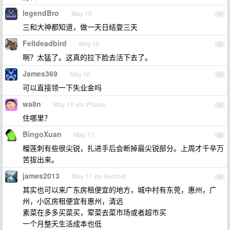
legendBro
May 10
11
三和大神都知道，做一天日结耍三天
Felldeadbird
May 10
12
啊？太猛了。这真的拉下脸去活下去了。
James369
May 10
13
可以直接领一下失业金吗
wa8n
May 10 via iPhone
14
住哪里？
BingoXuan
May 11
15
榴莲刺有些很尖锐，扎进手后会断掉最尖锐部分。上周才千辛万
苦拔出来。
james2013
May 11 via Android
16
其实也可以来广东房租便宜的地方，城中村有东莞，惠州，广
州，小区房租便宜有惠州，清远
素菜在多多买菜买，荤菜去菜市场或者超市买
一个月整天生活成本也低