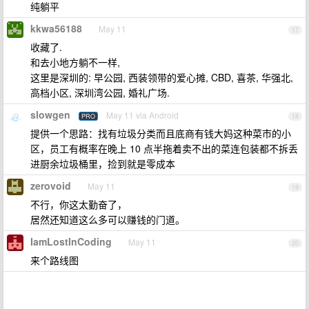
纯躺平
kkwa56188
May 11
17
收藏了.
和去小地方躺不一样,
这里是深圳的: 早公园, 西装领带的爱心摊, CBD, 喜茶, 华强北,
高档小区, 深圳湾公园, 婚礼广场.
slowgen
May 11 via Android
PRO
18
提供一个思路：找有垃圾分类而且底商有钱大妈这种菜市的小
区，员工有概率在晚上 10 点半拖着卖不出的菜连包装都不拆丢
进厨余垃圾桶里，捡到就是零成本
zerovoid
May 11
19
不行，你这太勤奋了，
居然还知道这么多可以赚钱的门道。
IamLostInCoding
May 11
20
来个路线图