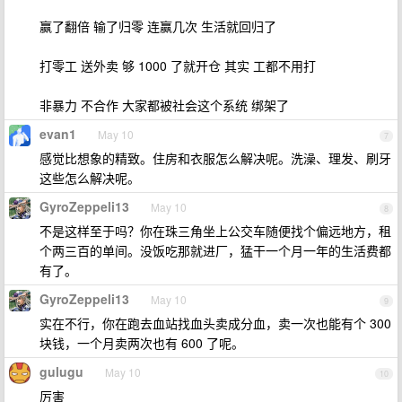
赢了翻倍 输了归零 连赢几次 生活就回归了
打零工 送外卖 够 1000 了就开仓 其实 工都不用打
非暴力 不合作 大家都被社会这个系统 绑架了
evan1
May 10
7
感觉比想象的精致。住房和衣服怎么解决呢。洗澡、理发、刷牙
这些怎么解决呢。
GyroZeppeli13
May 10
8
不是这样至于吗？你在珠三角坐上公交车随便找个偏远地方，租
个两三百的单间。没饭吃那就进厂，猛干一个月一年的生活费都
有了。
GyroZeppeli13
May 10
9
实在不行，你在跑去血站找血头卖成分血，卖一次也能有个 300
块钱，一个月卖两次也有 600 了呢。
gulugu
May 10
10
厉害