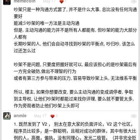
memecoin
May 17
1
48
吵架只是一种沟通方式罢了, 并不是什么大事, 总比没有任何沟通
要好
能减少吵架的唯一方法是主动沟通
但是, 主动沟通的能力并不是所有人都能有, 但吵架的能力大部分
人都有
长期吵架的人, 他们会自动寻找到吵架的平衡点, 吵归吵, 该怎么
过还怎么过
吵架不是问题, 只要度把握好就可以, 最应该担心的是吵架最后有
一方完全破防,做出不理智的行为
或者有第三方参与带来的压力, 容易导致吵架上头, 无法维系平衡
所以, 楼主, 如果你想要改变, 要么主动沟通的变成调停者, 争取
到主导权, 让他们吵架时都能过来找你评理, 要么就不要管太多,
作为旁观者防止他们吵架上头即可
anmie
May 17
3
49
1. 既然发到了 V2 ， 别太在意大家的负面评论，V2 这个社区，
程序员比较多，是一群聪明，且相对成功的群体，其中有很大比
例的人，高傲，偏执，没有同理心，发光二极管。（并非完全贬