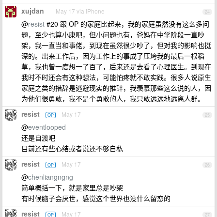
xujdan
May 17 via iPhone
24
@
resist
#20 跟 OP 的家庭比起来，我的家庭虽然没有这么多问
题，至少也算小康吧，但小问题也有，爸妈在中学阶段一直吵
架，我一直当和事佬，到现在虽然很少吵了，但对我的影响也挺
深的。出来工作后，因为工作上的事成了压垮我的最后一根稻
草，我也曾一度想一了百了，后来还是去看了心理医生。到现在
我时不时还会有这种想法，可能怕疼就不敢实践。很多人说原生
家庭之类的措辞是逃避现实的推辞，我羡慕那些这么说的人，因
为他们很勇敢，我不是个勇敢的人，我只敢远远地远离人群。
resist
May 17
OP
25
@
eventlooped
还是自渡吧
目前还有些心结或者说还不够自私
resist
May 17
OP
26
@
chenliangngng
简单概括一下，就是家里总是吵架
有时候脑子会厌世，感觉这个世界也没什么留恋的
resist
May 17
OP
27