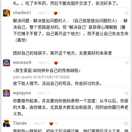
礼。。吃了半年药，然后干脆去国外交流了，状况好多了。
charlie21
May 17
1
7
解决问题 - 解决提出问题的人 - （自己就是提出问题的人） - 解
决自己，整个思路是对的。但 “解决自己” 是获得心理解脱（撇
下烂摊子不管了，自己离开这个地方），而不是让自己失去生命
（离世）
捂好自己的钱袋子，离开这个地方，去更美好的未来里
imicksoft
May 17
2
8
<原生家庭:如何修补自己的性格缺陷>
pan.quark.cn/s/01e9c1019da2
放下助人情节，活出自己的苟且，你会好过的多。
wgsgyes
May 17
9
你要振作起来，并且要向你爸妈表明一个态度：从今以后，你家
的大事，由你做主，尤其是大额支出和投资，同时由你履行养老
义务。
Tiande
May 17
16
10
我和你一样年纪，初中之后没喊过爸，他们离婚后这十几年，他