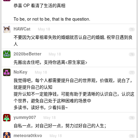
恭喜 OP 看清了生活的真相
To be, or not to be, that is the question.
HAWCat
May 18
75
不要因为父辈祖辈失败的婚姻就否认自己的婚姻, 祝早日遇到良
人
2020beBetter
May 18
76
先搬出去住吧，支持你逃离<原生家庭>
NoKey
May 18
77
我觉得吧，每个人都需要提升自己的世界观，价值观，说白了，
就是提升自己的认知
提升认知不一定能挣钱，可能有助于更清晰的认识自己，认识这
个世界，避免自己处于这种困难的场景中
多读书，读好书，少看抖音~
yummy007
May 18
78
自私一点，对自己好一点，努力过好自己的人生；
meteora0tkvo
May 18
79