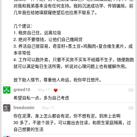
对我和我弟基本没有任何支持。我妈沉迷成功学、传销骗局，前
几年我在给她填窟窿绝望后也拉黑不联系了。
几个建议：
1. 租房自己住，远离垃圾
2. 绝对不要借钱，让他们自己撸网贷
3. 养活自己很容易，奇亚籽+蒸土豆+鸡胸肉+复合维生素片，成
本非常低
4. 工作可以跑外卖，只要不买房不买车不结婚不生子，随便跑跑
就可以满足每日生活所需，听说对心理问题上也有缓解作用。
放下助人情节，尊重他人命运，祝你早日想开。
greed10
May 17
1
11
希望自私一点，多为自己考虑
freedomin
May 17
12
你在泥潭，身上怎么都会有泥，你不想有泥，到岸上去啊
30 多了，不是个孩子，可以搬出去住读，和原生家庭隔离，过
自己想要的生活