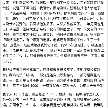
过来，然后就是经济，我记得当年我刚工作没多久，二姐就跑来找我
借钱，说是厂子里缺钱，我没借，因为没钱，钱都被其他人借走了
（一个表弟网赌，大概输了 80 多 W 吧，他爸妈帮忙还了一些，我借
了他 1.5W ，当时工作了几个月也只存了这么些，当时关系还行，所
以没什么犹豫的，后面被他骗多了，自然关系就差了，过年见面也是
没什么话说，维持大家是亲戚，仅有的体面罢了，两年前欠我的 3000
块钱，去年过年才还给我，说实话，他日子过得还挺潇洒，家里帮忙
把婚姻搞定了，有个漂亮的老婆，老婆还有居家的工作，生了一个
娃） 这些年，陆陆续续找我妈借了钱，具体不知道是多少，钱还没有
还，可能是生活比较困难吧，可我记得上周她们一家还去三亚旅游 二
姐生了 2 个女儿，好像最近又怀孕了，但有点犹豫要不要生下来，想
生儿子
我爸妈应该是已经离婚了，应该有很多很多年了，不知道有没有复
合，我妈的资产结构，一部分是她自由职业存的，一部分是我爸的
钱，另一部分是我爷爷的钱，还有一部分是爷爷去世，政府给的 我爸
身上，常年不超过 1000 ，一有钱就去打麻将送人，为这事天天吵架
我个人 18 年毕业，高三复读了一年，成绩一般，初中辍学过几天，
第一次只考了一个三本，本来我是不想复读的，我爷爷非要我去复
读，后面考了一个一本，大学学费是走的助学贷款，说实话，我当时