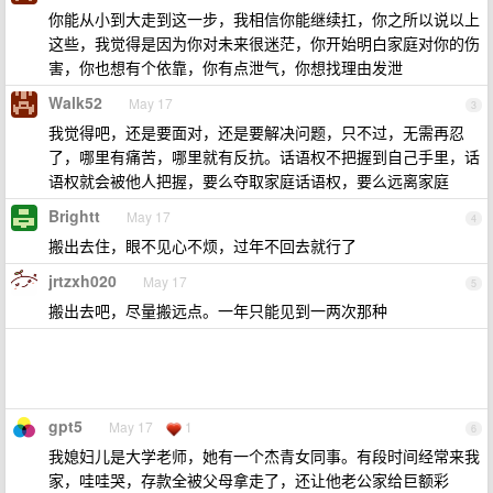
你能从小到大走到这一步，我相信你能继续扛，你之所以说以上
这些，我觉得是因为你对未来很迷茫，你开始明白家庭对你的伤
害，你也想有个依靠，你有点泄气，你想找理由发泄
Walk52
May 17
3
我觉得吧，还是要面对，还是要解决问题，只不过，无需再忍
了，哪里有痛苦，哪里就有反抗。话语权不把握到自己手里，话
语权就会被他人把握，要么夺取家庭话语权，要么远离家庭
Brightt
May 17
4
搬出去住，眼不见心不烦，过年不回去就行了
jrtzxh020
May 17
5
搬出去吧，尽量搬远点。一年只能见到一两次那种
gpt5
May 17
1
6
我媳妇儿是大学老师，她有一个杰青女同事。有段时间经常来我
家，哇哇哭，存款全被父母拿走了，还让他老公家给巨额彩