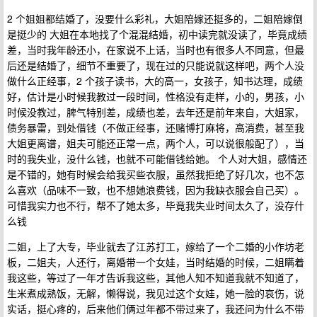
2 个姐姐都结婚了，没要什么彩礼，大姐陪嫁还挺多的，二姐陪嫁倒
是挺少的 大姐在本地找了个混混结婚，初中读完就没读了，毕竟成绩
差，当时我年龄还小，在家说不上话，当时也有很多人不同意，但最
后还是结婚了，细节不重要了，现在过的只能说就这样吧，两个人没
做什么正经事，2 个孩子读书，大的高一，女孩子，知书达理，成绩
好，估计是小时候我教过一段时间，性格没有走样，小的，男孩，小
时候没教过，脾气特别差，成绩也差，去年还是前年来自，大姐家，
债务暴雷，到处借钱（不做正经事，还赌博打麻将，高消费，甚至我
大姐更离谱，姐夫可能还正常一点，两个人，可以说很般配了），当
时的我失业，没什么钱，也就不可能借钱给她。 个人对大姐，感情还
是不错的，她有时候会给我买些衣服，虽然我拒绝了好几次，也不怎
么喜欢（品味不一致，也不想她浪费钱，因为我缺衣服会自己买）。
可惜我实力也不行，帮不了她太多，毕竟我失业时间太久了，没存什
么钱
二姐，上了大专，毕业就去了江苏打工，嫁给了一个二婚的小作坊老
板，二姐夫，人还行，离婚带一个女娃，当时结婚的时候，二姐瞒着
我这些，等过了一年才告诉我这些，其他人知不知道我就不知道了，
生米煮成熟饭，无解，懒得说，我见过这个女娃，她一脸的哀伤，说
实话，挺心疼的，后来他们俩过年都不带过来了，我还问为什么不带