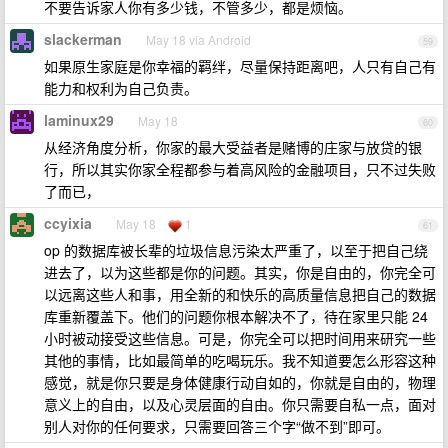
不要告诉家人你有多少钱，不管多少，都是烦恼。
slackerman
May 18 via Android
59
如果原生家庭是你幸福的羁绊，尽量保持距离吧，人只有自己有
能力和权利为自己负责。
laminux29
May 18
60
从经济角度分析，你家的最大受益者是赌博的庄家与放贷的银
行，所以其实你家全程都参与着高风险的金融项目，只不过失败
了而已，
ccyixia
May 18
1
61
op 的数据库被长辈的垃圾信息污染太严重了，以至于把自己绕
进去了，以为这些都是你的问题。其实，你是自由的，你完全可
以远离这些人和事，用全新的和快乐的高质量信息把自己的数据
库重新覆盖下。他们的问题你根本解决不了，待在家里只能 24
小时被动接受这些信息。可是，你完全可以把时间用来研究一些
其他的事情，比如最简单的吃喝玩乐。我不知道要怎么形容这种
感觉，就是你只要是身体健康行动自如的，你就是自由的，物理
意义上的自由，以及心灵层面的自由。你只需要自私一点，面对
别人对你的任何要求，只需要回答三个字“做不到”即可。