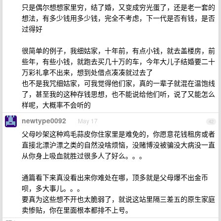
只是偶尔想想家里穷，结了婚，又变成穷光蛋了，还是老一套的
想法，有多少钱用多少钱，完全不考虑，下一代是否有钱，是否
过得好
很简单的例子，我细姑家，十年前，有点小钱，就去盖楼房，前
些年，有些小钱，就跑去买几十万的车，今年大儿子结婚要二十
万彩礼拿不出来，想到处借点凑凑就过去了
也不是我咒细姑家，可我觉得他们家，真的一辈子就混在温饱线
了，甚至我的这种存钱思想，也不能说给他们听，说了又能怎么
样呢，大概率不会听的
newtype0092
May 17
42
父母吵架这种鸡毛蒜皮你住家里是难免的，你愿意花钱租房或者
直接北漂沪漂之类的自然没啥烦恼，没赌博没被骗没大病没一直
从你身上吸血就胜过很多人了好么。。。
通篇看下来真没看出来你难处在哪，顶多就是父母爆不出金币
呗，多大事儿。。。
要真为这些想不开也太脆弱了，就说这站里隔三差五的原生家庭
卖惨贴，你在里面根本都排不上号。