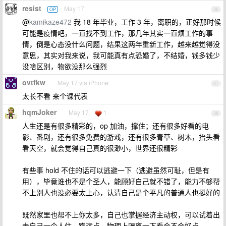
resist
May 17
OP
36
@
kamikaze472
我 18 年毕业，工作 3 年，离职的，正好那时候
可能是疫情吧，一直找不到工作，那几年其实一直烦工作的事
情，倒是心态没什么问题，结果这两年重新工作，越来越觉得没
意思，其实对我来说，我可能真有点恐婚了，不结婚，钱多钱少
没啥区别，物欲没那么强烈
ovtfkw
May 17 via iPhone
37
太长不看 来个课代表
hqmJoker
May 17
1
38
人生还是有很多精彩的，op 加油，撑住；还有很多好看的电
影、番剧，还有很多免费的游戏，还有很多青草、树木，抬头看
看天空，就会觉得自己真的很渺小，世界还很精彩
有些事 hold 不住的话可以逃避一下（逃避虽然可耻，但是有
用），毕竟谁也不是个圣人，能顾好自己就不错了，能力不够帮
不上别人也没必要太上心，认清自己是个平凡的普通人也挺好的
既然家里也帮不上你太多，自己也掌握经济主动权，可以试着出
去自己一个人住，跑远点，物理上隔离一下看会不会好点