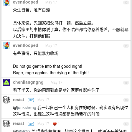
eventlooped
May 17
13
众生皆苦，唯有自渡
具体来说，先回家把父母打一顿，然后立威。
以后家里的事情你说了算，你不吭声都给你忍着憋着，不服就暴
力决斗，打到他们服
eventlooped
May 17
14
有些事情，只能暴力收场
Do not go gentle into that good night!
Rage, rage against the dying of the light!
chenliangngng
May 17
15
看了半天，你的问题到底是啥？家庭咋影响你了
resist
May 17
OP
16
@
junksheng
我一起自己一个人租房住的时候，确实没有出现过
这种情况，出现过这种情况都是当场我在的时候
resist
May 17
1
OP
17
@
Walk52
希望我能抗住吧，毕竟这个世界上，或许还有美好呢