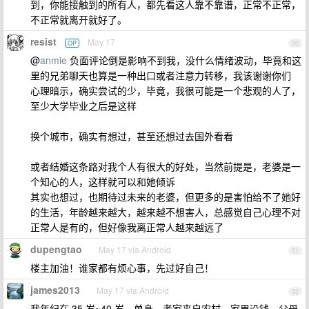
到，你能接触到的所有人，都先看这人靠不靠谱，正常不正常，
不正常就离开就好了。
resist
May 17
OP
50
@
anmie
负面评论倒是影响不到我，没什么情绪波动，毕竟和这
里的兄弟聊天也算是一种出口或者注意力转移，我该谢谢你们
心理暗示，确实尝试的少，毕竟，我很可能是一个悲观的人了，
至少大学毕业之后是这样
换个城市，确实有想过，甚至还想过去国外看看
或者结婚这条路对我个人有很大的好处，当然前提是，老婆是一
个知心的人，这样就可以和她倾诉
其实也想过，也期待过未来的老婆，但更多的是害怕给不了她好
的生活，年龄越来越大，越来越不想害人，总感觉自己心理不对
正常人是有的，但好像我离正常人越来越远了
dupengtao
May 17 via Android
51
楼主加油！谁家都有烦心事，先过好自己！
james2013
May 17 via Android
52
我年纪在 35 岁~40 岁，单身，老家来自农村，家里没钱。父母