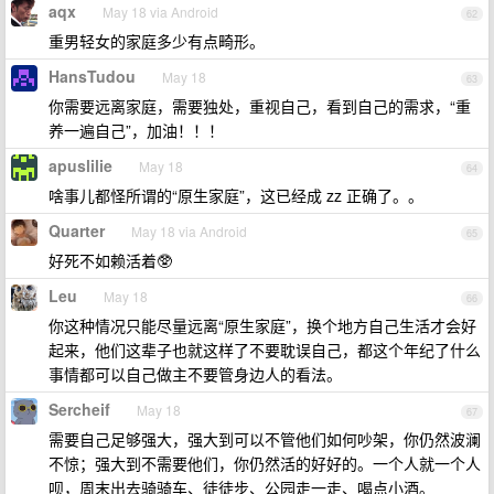
aqx
May 18 via Android
62
重男轻女的家庭多少有点畸形。
HansTudou
May 18
63
你需要远离家庭，需要独处，重视自己，看到自己的需求，“重
养一遍自己”，加油！！！
apuslilie
May 18
64
啥事儿都怪所谓的“原生家庭”，这已经成 zz 正确了。。
Quarter
May 18 via Android
65
好死不如赖活着🥸
Leu
May 18
66
你这种情况只能尽量远离“原生家庭”，换个地方自己生活才会好
起来，他们这辈子也就这样了不要耽误自己，都这个年纪了什么
事情都可以自己做主不要管身边人的看法。
Sercheif
May 18
67
需要自己足够强大，强大到可以不管他们如何吵架，你仍然波澜
不惊；强大到不需要他们，你仍然活的好好的。一个人就一个人
呗，周末出去骑骑车、徒徒步、公园走一走、喝点小酒。