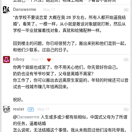
Danswerme
May 17
39
"去学校不要谈恋爱 大概在我 28 岁左右，所有人都开始逼我结
婚"，看笑了，一模一样，从小就是敢谈对象腿就打断，然后从
学校一毕业就催着找对象，真就和给猪配种一样。
回到楼主的问题，你已经很努力了，搬出来别和他们混到一起，
和他们少联系，过自己的日子。
niboy
May 17
1
40
你两个姐姐也成家了，你不用关心他们，你先管好你自己。
奶奶也没有爷爷吵架了，父母是离婚不离家？
你工作了，你可以搬出去远离原生家庭的，年轻的时候还可以尝
试去一线城市赚几年钱再回来。
祝好。
resist
May 17
OP
41
@
Danswerme
人生或多或少都有些相似，中国式父母为了所谓
的任务，逼着结婚
怎么说呢，无法结婚这个事情，我从未抱怨过他们没有托举我，