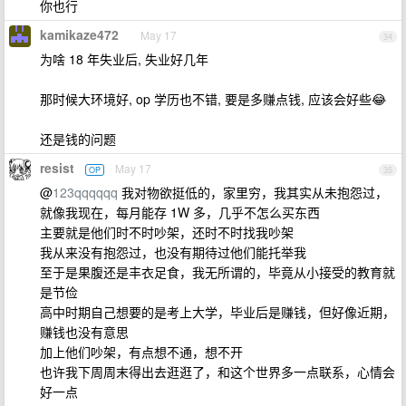
你也行
kamikaze472
May 17
34
为啥 18 年失业后, 失业好几年
那时候大环境好, op 学历也不错, 要是多赚点钱, 应该会好些😂
还是钱的问题
resist
May 17
OP
35
@
123qqqqqq
我对物欲挺低的，家里穷，我其实从未抱怨过，
就像我现在，每月能存 1W 多，几乎不怎么买东西
主要就是他们时不时吵架，还时不时找我吵架
我从来没有抱怨过，也没有期待过他们能托举我
至于是果腹还是丰衣足食，我无所谓的，毕竟从小接受的教育就
是节俭
高中时期自己想要的是考上大学，毕业后是赚钱，但好像近期，
赚钱也没有意思
加上他们吵架，有点想不通，想不开
也许我下周周末得出去逛逛了，和这个世界多一点联系，心情会
好一点