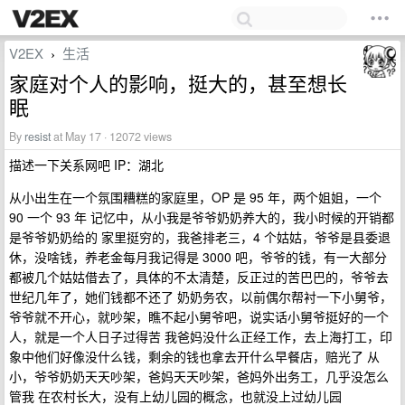
V2EX
生活
›
家庭对个人的影响，挺大的，甚至想长
眠
By
resist
at May 17 · 12072 views
描述一下关系网吧 IP：湖北
从小出生在一个氛围糟糕的家庭里，OP 是 95 年，两个姐姐，一个
90 一个 93 年 记忆中，从小我是爷爷奶奶养大的，我小时候的开销都
是爷爷奶奶给的 家里挺穷的，我爸排老三，4 个姑姑，爷爷是县委退
休，没啥钱，养老金每月我记得是 3000 吧，爷爷的钱，有一大部分
都被几个姑姑借去了，具体的不太清楚，反正过的苦巴巴的，爷爷去
世纪几年了，她们钱都不还了 奶奶务农，以前偶尔帮衬一下小舅爷，
爷爷就不开心，就吵架，瞧不起小舅爷吧，说实话小舅爷挺好的一个
人，就是一个人日子过得苦 我爸妈没什么正经工作，去上海打工，印
象中他们好像没什么钱，剩余的钱也拿去开什么早餐店，赔光了 从
小，爷爷奶奶天天吵架，爸妈天天吵架，爸妈外出务工，几乎没怎么
管我 在农村长大，没有上幼儿园的概念，也就没上过幼儿园