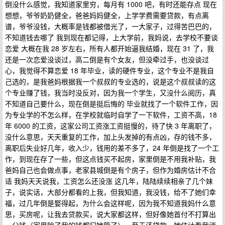
倒没什么感觉，我知道家里穷，每月有 1000 吧，有时还能存点 现在
想想，爷爷奶奶健全，爸爸妈妈健全，上学学费需要贷款，有点离
谱，爷爷没钱，大概率是钱都被借光了，一大家子，过得苦巴巴的，
不知道钱去哪了 我到现在都记得，上大学前，我妈说，去学校不要谈
恋爱 大概在我 28 岁左右，所有人都开始逼我结婚，现在 31 了，我
还是一次恋爱没谈过，高二倒是有个女友，但没牵过手，也没谈过
心，我觉得不算恋爱 18 年毕业，读的硬件专业，这个专业不是我自
己选的，是我爸妈根据我一个叔叔的专业选的，说是这个叔叔读的这
个专业赚了钱，我当时没反对，因为我一个学生，又没什么阅历，真
不知道自己要什么，现在倒是挺后悔的 毕业就找了一个软件工作，因
为专业学的不怎么样，在学校就临时自学了一下软件，工资不高，18
年 6000 的工资，这家公司工资涨工资挺慢的，待了快 3 年离职了，
没什么意思，天天重复的工作，加上头发掉的有点凶，存的钱不多，
离职后失业好几年，收入少，钱用的差不多了，24 年倒是找了一个工
作，到现在存了一些，但这点钱买不起房，家里倒是不用我补贴，我
爸妈自己也会做点事，老家县城倒是有个房子，但作为婚房估计不合
适 我妈天天说我，工资怎么还没涨 这几年，陆陆续续相亲了几个妹
子，说实话，大部分都看的上我，但我知道，我没钱，给不了她们幸
福，过几年倒是娶得起，为什么会这样呢，因为我不知道我妈什么意
思，买房呢，让我去贷款买，说大家都这样，但好像她首付不打算出