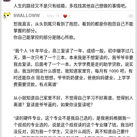
人生的路径又不是只有结婚，多找找其他自己想做的事情吧。
SWALLOWW
May 18
2
80
恕我直言，从头到尾只看到了抱怨，看到的都是你抱怨自己不能
掌握的部分。
你自己能掌控的部分是随心所欲。
“我个人 18 年毕业，高三复读了一年，成绩一般，初中辍学过几
天，第一次只考了一个三本，本来我是不想复读的，我爷爷非要
我去复读，后面考了一个一本，大学学费是走的助学贷款，说实
话，我当时倒没什么感觉，我知道家里穷，每月有 1000 吧，有
时还能存点 现在想想，爷爷奶奶健全，爸爸妈妈健全，上学学
费需要贷款，有点离谱”
从小就知道自己家里不好，不觉得自己学习不好离谱，觉得别人
离谱？复读是爷爷逼的，如果你没复读呢？
“读的硬件专业，这个专业不是我自己选的，是我爸妈根据我一
个叔叔的专业选的，说是这个叔叔读的这个专业赚了钱，我当时
没反对，因为我一个学生，又没什么阅历，真不知道自己要什