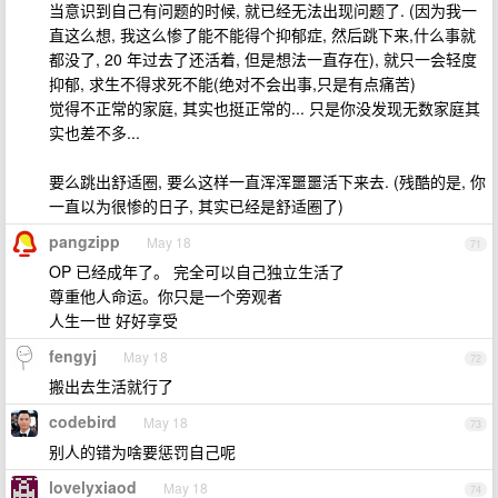
当意识到自己有问题的时候, 就已经无法出现问题了. (因为我一
直这么想, 我这么惨了能不能得个抑郁症, 然后跳下来,什么事就
都没了, 20 年过去了还活着, 但是想法一直存在), 就只一会轻度
抑郁, 求生不得求死不能(绝对不会出事,只是有点痛苦)
觉得不正常的家庭, 其实也挺正常的... 只是你没发现无数家庭其
实也差不多...
要么跳出舒适圈, 要么这样一直浑浑噩噩活下来去. (残酷的是, 你
一直以为很惨的日子, 其实已经是舒适圈了)
pangzipp
May 18
71
OP 已经成年了。 完全可以自己独立生活了
尊重他人命运。你只是一个旁观者
人生一世 好好享受
fengyj
May 18
72
搬出去生活就行了
codebird
May 18
73
别人的错为啥要惩罚自己呢
lovelyxiaod
May 18
74