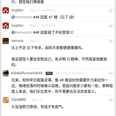
行，感觉我们俩很像
xujdan
May 17 via iPhone
54
@
memecoin
#48 回复 47 楼（忘了 @)
xujdan
May 17 via iPhone
55
@
memecoin
#48 回复错了不好意思🙂‍↕️
moons
May 17
56
比上不足 比下有余，起码大家都健健康康的。
我总感觉人要会安慰自己，有点啊 Q 精神，不然真是很脆弱
的。
bladeRunner2049
May 18 via Android
PRO
57
兄弟，祝你早日脱离泥潭。像 49 楼说的你需要外力来拉你一
边，情绪低落的时候难以自救。家庭问题多少都有一些，某种程
度上来说，他们乐在其中，你不需要也无法改变家人。
C64NRD
May 18
58
💪加油努力挣钱，有钱才有底气。