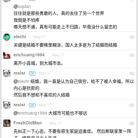
@
xujdan
往往就是那些勇敢的人，真的去往了另一个世界
我倒是不怕疼
哪天想不通，真有可能走上不归路，毕竟没什么留恋的
elechi
May 17
28
关键是结婚不要稀里糊涂，国人太多是为了结婚而结婚
erichuang1994
May 17
29
离开小县城，到大城市去。
resist
May 17
OP
30
@
elechi
结婚，我一直是认为自己很穷，给不了被人幸福，所以
内心是抗拒的
然后我不想和不喜欢的人结婚
resist
May 17
OP
31
@
erichuang1994
大城市可能也不够远
FreshOldMan
May 17
32
先纠正一下心态，不要有原生家庭迫害症。 然后断联家里一阵
子，修复自己个人生活。