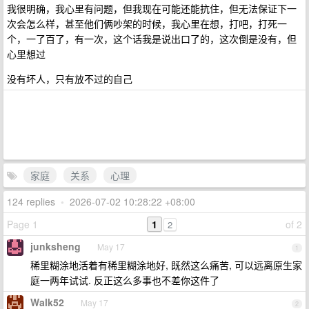
我很明确，我心里有问题，但我现在可能还能抗住，但无法保证下一
次会怎么样，甚至他们俩吵架的时候，我心里在想，打吧，打死一
个，一了百了，有一次，这个话我是说出口了的，这次倒是没有，但
心里想过
没有坏人，只有放不过的自己
家庭
关系
心理
124 replies
•
2026-07-02 10:28:22 +08:00
Page 1
1
of 2
2
junksheng
May 17
1
稀里糊涂地活着有稀里糊涂地好, 既然这么痛苦, 可以远离原生家
庭一两年试试. 反正这么多事也不差你这件了
Walk52
May 17
2