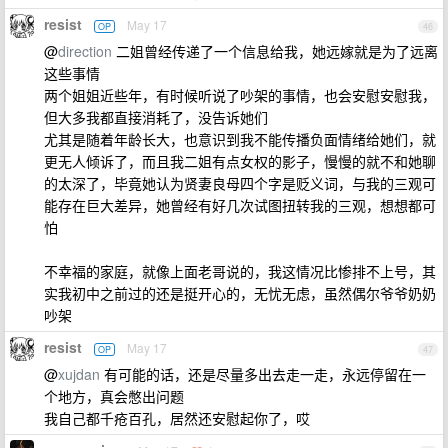
resist
May 17
OP
46
@
direction
二姐曾经传递了一个信息给我，她远嫁就是为了远离
这些事情
两个姐姐近些年，有时候听说了吵架的事情，也会安慰安慰我，
但大多我都直接消耗了，没告诉她们
尤其是随着年龄长大，也意识到我不能传播负面情绪给她们，就
更无人倾诉了，而且我二姐有点女权的影子，慢慢的就不和她聊
的太深了，毕竟她认为贤妻良母四个字是贬义词，与我的三观可
能存在巨大差异，她曾经有好几次试图扭转我的三观，想想都可
怕
不幸福的家庭，就像上面老哥说的，我这情况比惨排不上号，其
实我初中之前过的还是挺开心的，无忧无虑，虽然偶尔爷爷奶奶
吵架
resist
May 17
OP
47
@
xujdan
有可能的话，还是尽量多出去走一走，永远停留在一
个地方，真会憋出问题
我自己都千疮百孔，居然还安慰起你了，哎