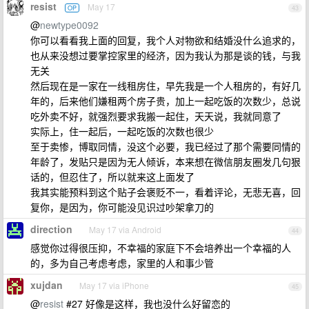
resist
May 17
OP
43
@
newtype0092
你可以看看我上面的回复，我个人对物欲和结婚没什么追求的，
也从来没想过要掌控家里的经济，因为我认为那是谈的钱，与我
无关
然后现在是一家在一线租房住，早先我是一个人租房的，有好几
年的，后来他们嫌租两个房子贵，加上一起吃饭的次数少，总说
吃外卖不好，就强烈要求我搬一起住，天天说，我就同意了
实际上，住一起后，一起吃饭的次数也很少
至于卖惨，博取同情，没这个必要，我已经过了那个需要同情的
年龄了，发贴只是因为无人倾诉，本来想在微信朋友圈发几句狠
话的，但忍住了，所以就来这上面发了
我其实能预料到这个贴子会褒贬不一，看着评论，无悲无喜，回
复你，是因为，你可能没见识过吵架拿刀的
direction
May 17 via Android
44
感觉你过得很压抑，不幸福的家庭下不会培养出一个幸福的人
的，多为自己考虑考虑，家里的人和事少管
xujdan
May 17 via iPhone
45
@
resist
#27 好像是这样，我也没什么好留恋的