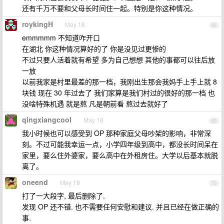
还有千万不要和父母长时间住一起。特别是你这种情况。
roykingH
May 18
68
emmmmm 不知道咋开口
在湖北 你这种情况算好的了 你是没见过更惨的
不过只要人活着就有希望 多为自己想想 其他的事都可以往后放
一放
以前我家是村里最差的那一档，我刚出生那会我妈手上手上就 8
块钱 现在 30 年过去了 我们家算是我们村过的很好的那一档 也
没啥特殊机遇 就是熬 凡是朝前看 熬过去就好了
qingxiangcool
May 18
69
我小时候也可以感受到 OP 那种家庭父母吵架的影响，非常深
刻。不过可能我幸运一点，小学四年级到高中，都没长时间呆在
家里，要么住外婆家，要么高中在外租房住。大学以后基本就脱
离了。
oneend
May 18
70
打了一大段字, 最后删除了.
发现 OP 还不错. 也不需要任何安慰和建议. 并且已经在做正确的
事.