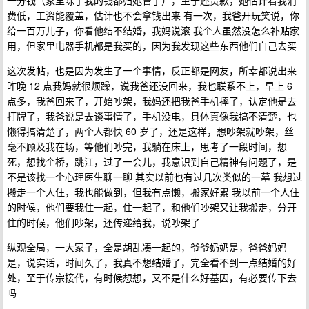
一分钱（家里除了我的钱都归她管了），至于还贷款，她估计看我消
费低，工资能覆盖，估计也不会拿钱出来 有一次，我爸开玩笑说，你
给一百万儿子，你看他结不结婚，我妈说滚 我个人虽然没怎么补贴家
用，但家里电器手机都是我买的，因为我发现这些东西他们自己去买
这次发帖，也是因为发生了一个事情，反正都是网友，所幸都说出来
昨晚 12 点我妈就很烦躁，说我爸还没回来，我也联系不上，早上 6
点多，我爸回来了，开始吵架，我妈还把我爸手机摔了，认定他是去
打牌了，我爸说是去谈事情了，手机没电，具体真像我搞不清楚，也
懒得搞清楚了，两个人都快 60 岁了，还是这样，想吵架就吵架，丝
毫不顾及我在场，等他们吵完，我躺在床上，思考了一段时间，想
死，想找个桥，跳江，过了一会儿，我意识到自己精神有问题了，是
不是该找一个心理医生聊一聊 其实以前也有过几次类似的一幕 我想过
搬走一个人住，我也能做到，但我有点懒，搬家好累 我以前一个人住
的时候，他们要我住一起，住一起了，和他们吵架又让我搬走，分开
住的时候，他们吵架，还传递给我，说吵架了
纵观全局，一大家子，全是胡乱凑一起的，爷爷奶奶是，爸爸妈妈
是，说实话，时间久了，我真不想结婚了，完全看不到一点结婚的好
处，至于传宗接代，有时候想想，又不是什么好基因，有必要传下去
吗