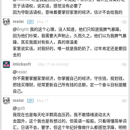
至于话语权，说实话，感觉没有必要了
因为夺取话语权，意味着要掌控家里的经济，估计不会给我的
resist
May 17
OP
18
@
Brightt
我的这个心理，没人知道，他们只知道我脾气暴躁，
因为他们吵架，我需要大声制止，久而久之，他们以为我脾气暴
躁，其实我面对有些人，真的很温柔
家里说实话，对我好的，唯一就是我奶奶了，过年肯定还是要回
去的
imicksoft
May 17 via Android
19
@
resist
你不需要掌握家里经济，你掌握自己的经济，守住钱，规划钱，
把钱买理财，经常更新自己所有钱的总额，定一个奋斗目标提醒
自己。
resist
May 17
OP
20
@
gpt5
我现在也是每天吃半颗高血压药，我不敢情绪波动太大
去国外，这个我也是有想过的，但英语一般般，只看得懂简单词
汇，日语不会，要学，但这个年纪好像做什么都感觉浮躁，明明