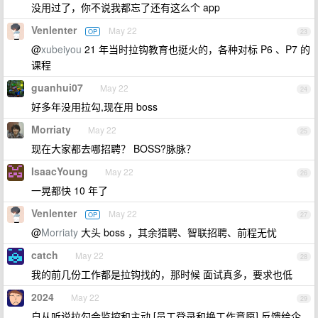
没用过了，你不说我都忘了还有这么个 app
Venlenter
May 22
OP
23
@
xubeiyou
21 年当时拉钩教育也挺火的，各种对标 P6 、P7 的
课程
guanhui07
May 22
24
好多年没用拉勾,现在用 boss
Morriaty
May 22
25
现在大家都去哪招聘？ BOSS?脉脉？
IsaacYoung
May 22
26
一晃都快 10 年了
Venlenter
May 22
OP
27
@
Morriaty
大头 boss ，其余猎聘、智联招聘、前程无忧
catch
May 22
28
我的前几份工作都是拉钩找的，那时候 面试真多，要求也低
2024
May 22
29
自从听说拉勾会监控和主动 [员工登录和换工作意愿] 反馈给企