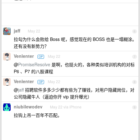
jaff
May 22
6
拉勾为什么会败给 Boss 呢，感觉现在的 BOSS 也是一塌糊涂。
还有没有新势力？
Venlenter
May 22
OP
7
@
PromiseResolve
是啊，也挺火的，各种类似培训机构的对标
P6 、P7 的八股课程
Venlenter
May 22
OP
8
@
jaff
招聘软件多多少少都有些为了赚钱，对用户隐藏岗位，对
公司隐藏牛人（逼迫你开 vip 提升曝光）
niubilewodev
May 22 via iPhone
9
拉钩上吊一百年不匹配。