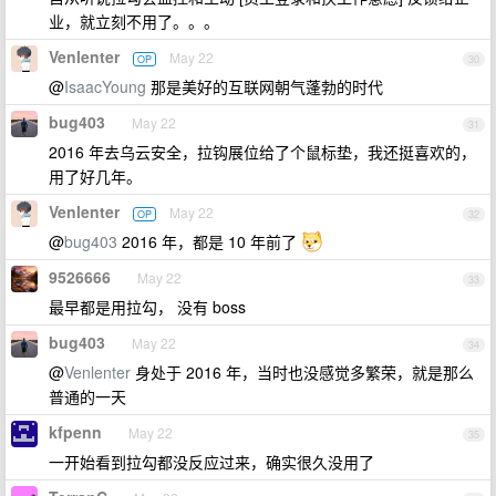
业，就立刻不用了。。。
Venlenter
May 22
OP
30
@
IsaacYoung
那是美好的互联网朝气蓬勃的时代
bug403
May 22
31
2016 年去乌云安全，拉钩展位给了个鼠标垫，我还挺喜欢的，
用了好几年。
Venlenter
May 22
OP
32
@
bug403
2016 年，都是 10 年前了
9526666
May 22
33
最早都是用拉勾， 没有 boss
bug403
May 22
34
@
Venlenter
身处于 2016 年，当时也没感觉多繁荣，就是那么
普通的一天
kfpenn
May 22
35
一开始看到拉勾都没反应过来，确实很久没用了