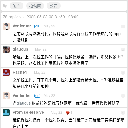
破产
拉勾网
公司
78 replies
•
2026-05-23 02:31:50 +08:00
Venlenter
May 22
OP
1
之前互联网爆发时代，拉钩是互联网行业找工作最热门的 app
，没想到
glaucus
May 22
2
唏嘘，上一次找工作的时候，拉钩还是第一选择，消息也多 HR
也活跃，这次找工作发现拉勾基本没消息了
Rache1
May 22
3
之前找工作，盯了几个月，拉勾上都没有新岗位，HR 活跃甚至
都是几个月前的那种。
Venlenter
May 22
OP
4
@
glaucus
以前拉钩是找互联网第一优先级，后面慢慢掉队了
PromiseResolve
May 22
1
5
我记得拉勾还有一个拉勾教育，当时我们公司给我们买课程都是
在这上面