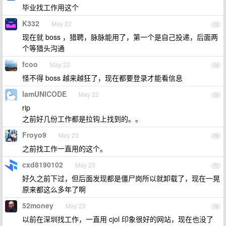
毕业找工作用这个
K332
May 22
73
现在就 boss ，猎聘，脉脉能用了，第一个是自己投递，后面两
个等猎头沟通
fcoo
May 22
74
怪不得 boss 越来越狂了，现在都要登录才能看信息
IamUNICODE
May 22
75
rip
之前好几份工作都是拉钩上找到的。。
Froyo9
May 23
76
之前找工作一直用的这个。
cxd8190102
May 23
77
好久之前下过，但后面发现都是僵尸岗所以就卸载了，现在一晃
原来都这么多年了啊
52money
May 23
78
以前在深圳找工作，一直用 cjol 印象很好的网站，现在也没了