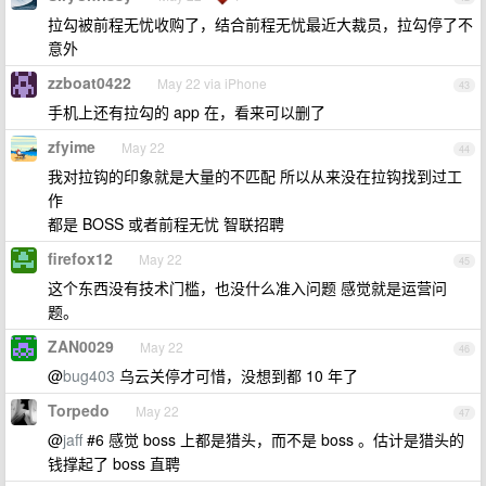
拉勾被前程无忧收购了，结合前程无忧最近大裁员，拉勾停了不
意外
zzboat0422
May 22 via iPhone
43
手机上还有拉勾的 app 在，看来可以删了
zfyime
May 22
44
我对拉钩的印象就是大量的不匹配 所以从来没在拉钩找到过工
作
都是 BOSS 或者前程无忧 智联招聘
firefox12
May 22
45
这个东西没有技术门槛，也没什么准入问题 感觉就是运营问
题。
ZAN0029
May 22
46
@
bug403
乌云关停才可惜，没想到都 10 年了
Torpedo
May 22
47
@
jaff
#6 感觉 boss 上都是猎头，而不是 boss 。估计是猎头的
钱撑起了 boss 直聘