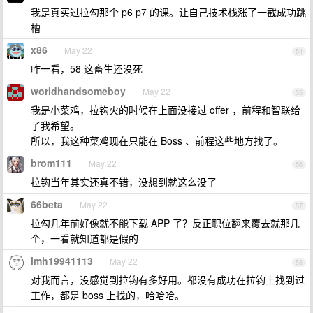
我是真买过拉勾那个 p6 p7 的课。让自己技术栈涨了一截成功跳
槽
x86
May 22
54
咋一看，58 这畜生还没死
worldhandsomeboy
May 22
55
我是小菜鸡，拉钩火的时候在上面没接过 offer ，前程和智联给
了我希望。
所以，我这种菜鸡现在只能在 Boss 、前程这些地方找了。
brom111
May 22
56
拉钩当年其实还真不错，没想到就这么没了
66beta
May 22
57
拉勾几年前好像就不能下载 APP 了？反正职位翻来覆去就那几
个，一看就知道都是假的
lmh19941113
May 22
58
对我而言，没感觉到拉钩有多好用。都没有成功在拉钩上找到过
工作，都是 boss 上找的，哈哈哈。