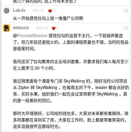
就几个真的招的, 找工作效率太低了
LabJo
May 22
1
16
从一开始感觉拉勾上就一堆僵尸公司啊
midsolo
May 22
2
17
@
PromiseResolve
感觉拉勾的运营不太行，一下就销声匿迹
了，但几年前还是挺火的，上面的课程质量也不错，当时的竞品
是极客时间。
我司还买了拉勾教育的企业培训套餐，并要求我们每人每月至少
在上面学习 20 个小时。
我记得里面有个课是专门讲 SkyWalking 的，刚好当时公司项目
从 Zipkin 转 SkyWalking ，在每周五的下午，leader 都会点好奶
茶、买好水果，组织我们一起在会议室带薪学 SkyWalking ，真
的是一段美好的回忆。
那时大环境很好，公司给的钱也多，大家对未来都有着期待，很
多同事都在深圳买了房，大家在工作时，脸上都是带着笑容的，
说实话我很怀念那段时光。