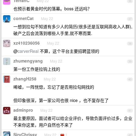
TerranC
May 22
36
也预示着黄金时代的落幕。boss 还远吗？
cornetCat
May 22
37
一想到拉勾不知道有多少人的简历(很多还是互联网高收入人群),
破产之后会流落到哪些人手里,就不寒而栗.
xz410236056
May 22
38
@
carverReal
不算，这个平台主要招聘蓝领的
zhumengyang
May 22
39
第一份工作是拉钩上找的
zhangH258
May 22
40
唏嘘，一阵恍惚，忘记了是否用拉勾网找的
但印象很深，第一家公司也很 nice ，也不复存在了
adminpro
May 22
41
最主要原因，面试者可以给企业评价，导致负面评价过多，企业
不来你这里，用户自然也不来了
SiryChrissy
May 22
1
42