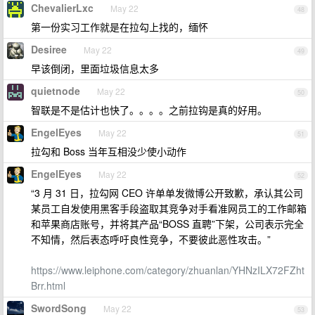
ChevalierLxc
May 22
48
第一份实习工作就是在拉勾上找的，缅怀
Desiree
May 22
49
早该倒闭，里面垃圾信息太多
quietnode
May 22
50
智联是不是估计也快了。。。。之前拉钩是真的好用。
EngelEyes
May 22
51
拉勾和 Boss 当年互相没少使小动作
EngelEyes
May 22
52
“3 月 31 日，拉勾网 CEO 许单单发微博公开致歉，承认其公司
某员工自发使用黑客手段盗取其竞争对手看准网员工的工作邮箱
和苹果商店账号，并将其产品“BOSS 直聘”下架，公司表示完全
不知情，然后表态呼吁良性竞争，不要彼此恶性攻击。”
https://www.leiphone.com/category/zhuanlan/YHNzILX72FZht
Brr.html
SwordSong
May 22
53