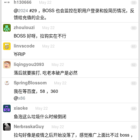
h130666
May 22
59
@
2024
#29 ，BOSS 也会监控在职用户登录和投简历情况，反
馈给充值的企业。
zhoulouzi
May 22
60
BOSS 好呀，拉钩实在不行
linvscode
May 22
61
👋RIP
liqingyou2093
May 22
62
落后就要挨打, 吃老本破产是必然
SpringBlossom
May 22
63
我在等百度，58 ，360
@
x86
xiaoke
May 22
64
鱼泡这么垃圾什么时候倒闭
NerbraskaGuy
May 22
65
拉勾好像是疫情之后开始没落了，感觉推广上面比不过 boss ，