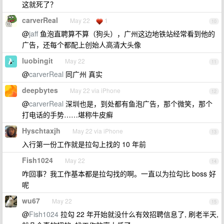
这就死了？
carverReal
May 22
1
10
@
jaff
鱼泡直聘算不算（狗头），广州这边地铁站经常看到他的
广告，还每个都配上创始人高清大头像
luobingit
May 22
11
@
carverReal
同广州 真实
deepbytes
May 22 via iPhone
12
@
carverReal
深圳也是，到处都有鱼泡广告，那个微笑，那个
打电话的手势……堪称牛皮癣
Hyschtaxjh
May 22 via iPhone
13
入行第一份工作就是拉勾上找的 10 年前
Fish1024
May 22
14
咋回事？我工作基本都是拉勾找的啊。一直以为拉勾比 boss 好
呢
wu67
May 22
15
@
Fish1024
拉勾 22 年开始就没什么有效招聘信息了, 刷老半天,