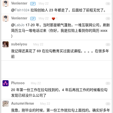
Venlenter
May 22
OP
18
@
Fish1024
拉钩创始人 23 年都走了，后面给了前程无忧了。
Venlenter
May 22
1
OP
19
@
LabJo
17-20 年，当时那是朝气蓬勃，一堆互联网公司，刷新
简历立马一堆电话过来（你好，我是拉钩上看到你的简历 xxxx
）
xubeiyou
May 22
20
我记得还真花了 69 在拉勾教育买过面试课程。。。。在很多年
前
Plutooo
May 22
21
20 年第一份工作在拉勾找到的，4 年后再找工作的时候看拉勾
发现已经没什么公司了
AutumnVerse
May 22
22
我靠，刚毕业的时候，第一份工作就拉勾上面找的。确实好多年