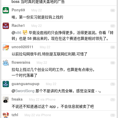
boss 当时真的是铺天盖地的广告
Pony69
May 22
66
唉，第一份实习就是拉钩上找的
Rache1
May 22
67
@
x86
毕竟没底线的只会挣得更多，活得更滋润。你看「转
转」也是 58 搞出来的，现在在这个赛道也算是相对领先了。
unco020511
May 22
68
以前拉勾网很牛的,特别是互联网红利期,可惜了
flowerains
May 22
69
拉勾上找过几个创业公司的工作，也算是有点缘分。
一个时代落幕了
guanguanupup
May 22
70
@
SwordSong
那个不是讲的大而全嘛，感觉没深度 - -。
freaks
May 22 via iPhone
71
不说还不知道通过这个 app ，不会信息就被卖了吧
tzhl
May 22 via iPhone
72