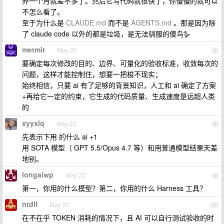
养一个月就差不多了。然后它写代码就很快了，你慢慢的就可以
不怎么看了。
至于为什么是
CLAUDE.md
而不是
AGENTS.md
。那是因为除
了 claude code 以外的都是垃圾，是无法驯服的傻鸟🪿
metmit
May 22
7
要确定每次修改的目的、边界、可量化的验收标准，收敛每次的
问题，这样才能控制住，想要一把梭不现实；
始终相信，只要 ai 有了足够的背景知识，人工和 ai 确定了方案
+再给它一定的约束，它生成的代码质量、生成速度是远超人类
的
xyyxlq
May 22
8
先表示下用 的什么 ai +1
用 SOTA 模型（ GPT 5.5/Opus 4.7 等）和用普通模型结果天差
地别。
longaiwp
May 22
9
第一，你用的什么模型？第二，你用的什么 Harness 工具？
ntdll
May 22
10
在不在乎 TOKEN 消耗的情况下，且 AI 可以自行测试验收的时