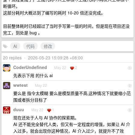
断循环。
这部分耗时大概达到了编写的耗时 10-20 倍还没完成。
目前整体耗时已经超过了当时手写第一版的时间，但是现在项目还没
完工，到处是 bug 。
AI
代码
修改
20 replies
•
2026-05-23 15:09:28 +08:00
CoderUndefined
May 22
2
1
先表示下用 的什么 ai
wwtest
May 22
2
要么是 指令太模糊 要么是模型质量不高,这种情况下就要缩小范
围或者拆分目标了
duuu
May 22
1
3
现在还处于人与 AI 协作的探索期。
AI 还不能完全替代人类，但又有一定程度的增强，如果让 AI 介
入过多，就会出现你这种情况，AI 介入过少，就提升不了效