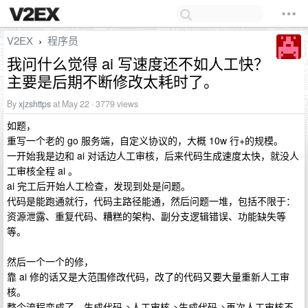
V2EX
程序员
›
我问什么觉得 ai 写速度还不如人工快？
主要是后期不断修改太耗时了。
By
xjzshttps
at May 22 · 3779 views
如题，
重写一个老的 go 服务端，自定义协议的，大概 10w 行+的规模。
一开始我是边和 ai 对话边人工审核，后来代码生成速度太快，就没人
工审核全程 ai 。
ai 完工后开始人工检查，发现到处是问题。
代码是能跑通就行，代码主路径能通，然后问题一堆，包括不限于：
资源泄露、重复代码、糟糕的架构、副分支逻辑错误、功能缺失等
等。
然后一个一个的修，
靠 ai 修的话又是大范围修改代码，改了的代码又要大量重新人工审
核。
整个流程变成了，生成代码->人工审核->生成代码->再次人工审核不