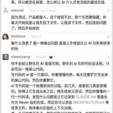
率。所以都还在探索，怎么样让 AI 介入开发流程的最佳实践
maocat
May 22 via Android
4
因为测试，产品都是人，这个按钮不对，那个东西要隐藏，AI
每次开始就是让我先找下文件，让我读下文件，然后找到问题
了，然后开始修改
bbbblue
May 22
5
看什么场景了 能一眼看出问题 直接上手修是比让 AI 分析再修来
的快
ximaoyang
May 22
1
6
你不会就让野生的 AI 直接写把。野生的 ai 写的代码没法用。只
会写出一堆屎山代码。
写代码的 ai 是一只猫🐱，你要慢慢的养。每天还要铲它写出来
的屎山代码。然后你要教它。
ai 写代码是一个由慢到快的过程。前几天，或者前几周是很慢
的。你得让它生成出来之后，再生成单元测试。然后你慢慢的一
行一行的读。发现什么问题就让它记录到
CLAUDE.md
里面去
作为 Never 段的内容。然后你可以添加
ARCHITECTUR.md
等
很多文件，具体看社区版的上下文治理。