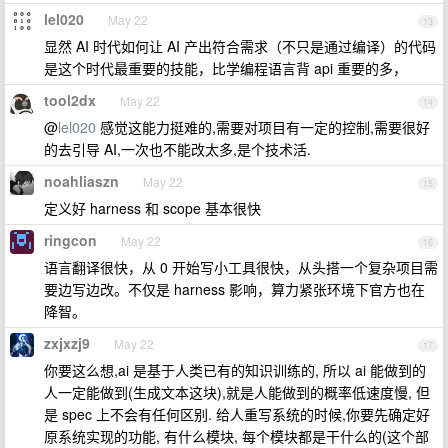
lel020
May 22
13
显然 AI 时代如何让 AI 产出符合需求（不只是通过编译）的代码
是这个时代最重要的技能，比学编程语言背 api 重要的多，
tool2dx
May 22
14
@
lel020
感觉这能力挺难的,需要对项目有一定的控制,需要很好
的去引导 AI,一次也不能改太多,是个技术活.
noahliaszn
May 22
15
定义好 harness 和 scope 基本很快
ringcon
May 22
16
语言翻译很快，从 0 开始写小工具很快，从头搭一个复杂项目需
要边写边改。不仅是 harness 影响，算力紧张环境下官方也在
降智。
zxjxzj9
May 22
17
你要这么想,ai 是基于人类已有的知识训练的, 所以 ai 能做到的
人一定能做到(生成文本这块),就是人能做到的概率低速度慢, 但
是 spec 上不会有任何区别. 给人重写系统的时候,你要先确定好
原系统实现的功能, 有什么模块, 每个模块都是干什么的(这个部