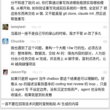
分不知道了就问 ai), 你打算通过重写改进哪些瓶颈实现哪些模
板, 从哪开始, 如何验证重写完成前后系统的一致性. 全定好了 把
这些东西再交给 ai 做, 又不能直接 git clone, claude init ,然后说
帮我重写.
iamqiwei
May 22
18
当面对一座不是自己写的屎山的时候，我才不管 ai 改了多久
Chuckle
May 23
19
我也遇到了这个问题，重构一个大概 13w 行的包，必须古法
的：整体架构、数据流，交给 AI 的：填充内容的部分，人为划
分出小任务交给 ai 完成，并且用上 ai 脚手架，复利式迭代，让
AI 越用越懂项目
JasonYip
May 23
20
如果只是把 agent 当作 chatbox 那这个结果是可以理解的。好
像从 op 的描述没看到基本的 coding test review 的 loop ，只是
让 agent 写 不设定边界，没有沉淀文档资产，agent 也没有验
收锚点，结果就是到处发散
• 请不要在回答技术问题时复制粘贴 AI 生成的内容