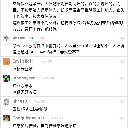
空调保命是第一，人体吃不消长期高温的，真的会烧坏的。而
且，不论是脑力还是体力，长期高温会严重降低工作能力，丧失
工作效率，损害身体健康。
建议楼主如果搞不到空调，也要搞冰块+冷风机这种原始降温的
方式，实在不行，跑路保命
sosme
May 30
OP
30
@
Parva
感觉有点中暑前兆，人体虽然恒温，但也架不住大环境
温度超过 36°，中午骑行一会就受不了
SayHelloHi
May 30
31
冰镇绿豆汤
johnnyyeen
May 30
32
红豆薏米水
冰镇无醇啤酒
nh1010
May 30
33
雪碧+巧乐兹😋😋😋
Donquixote0917
May 30
34
红茶加片柠檬，自制柠檬茶味道不错