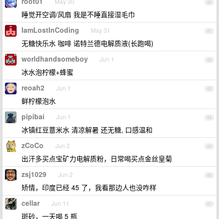
root01
May 30
40
睡觉开空调/风扇 我是不睡直接湿毛巾
IamLostInCoding
May 31
41
无糖快乐水 咖啡 诺特兰德电解质液(长跑喝)
worldhandsomeboy
Jun 1
42
冰水泡柠檬+蜂蜜
reoah2
Jun 1
43
鲜柠檬泡水
pipibai
Jun 1
44
冰镇红豆薏米水 清凉解暑 还无糖, 口感温和
zCoCo
Jun 2
45
出汗多买点宝矿力电解质粉，日常喝买点金丝皇菊
zsj1029
Jun 2
46
矫情，印度已经 45 了，我看那边人也没咋样
cellar
Jun 11
47
斑砂，一天喝 5 瓶