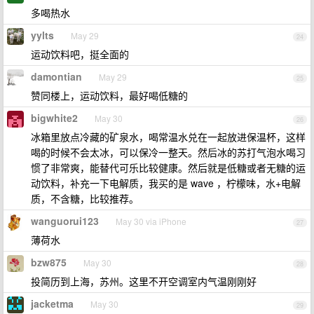
多喝热水
yylts
May 29
24
运动饮料吧，挺全面的
damontian
May 29
25
赞同楼上，运动饮料，最好喝低糖的
bigwhite2
May 30
26
冰箱里放点冷藏的矿泉水，喝常温水兑在一起放进保温杯，这样
喝的时候不会太冰，可以保冷一整天。然后冰的苏打气泡水喝习
惯了非常爽，能替代可乐比较健康。然后就是低糖或者无糖的运
动饮料，补充一下电解质，我买的是 wave ，柠檬味，水+电解
质，不含糖，比较推荐。
wanguorui123
May 30 via iPhone
27
薄荷水
bzw875
May 30
28
投简历到上海，苏州。这里不开空调室内气温刚刚好
jacketma
May 30
29