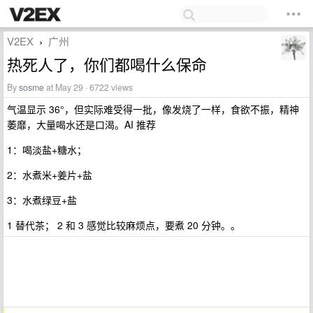
V2EX
广州
›
热死人了，你们都喝什么保命
By
sosme
at May 29 · 6722 views
气温显示 36°，但实际难受得一批，像发烧了一样，食欲不振，精神
萎靡，大量喝水还是口渴。AI 推荐
1：喝淡盐+糖水；
2：水煮米+姜片+盐
3：水煮绿豆+盐
1 替代茶； 2 和 3 感觉比较麻烦点，要煮 20 分钟。。