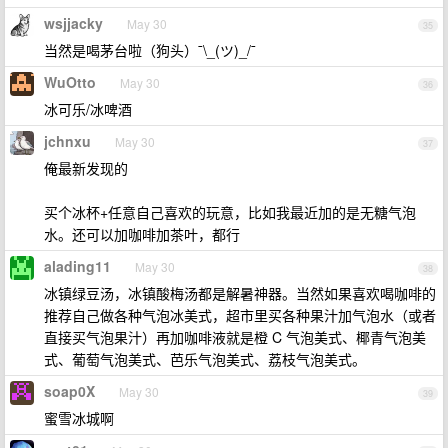
wsjjacky
May 30
35
当然是喝茅台啦（狗头）¯\_(ツ)_/¯
WuOtto
May 30
36
冰可乐/冰啤酒
jchnxu
May 30
37
俺最新发现的
买个冰杯+任意自己喜欢的玩意，比如我最近加的是无糖气泡
水。还可以加咖啡加茶叶，都行
alading11
May 30
38
冰镇绿豆汤，冰镇酸梅汤都是解暑神器。当然如果喜欢喝咖啡的
推荐自己做各种气泡冰美式，超市里买各种果汁加气泡水（或者
直接买气泡果汁）再加咖啡液就是橙 C 气泡美式、椰青气泡美
式、葡萄气泡美式、芭乐气泡美式、荔枝气泡美式。
soap0X
May 30
39
蜜雪冰城啊