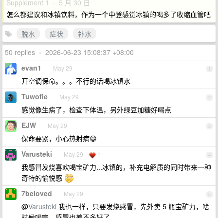
Supplement 1 · 5 月 30 日
怎么都建议和冰镇饮料，作为一个中登感觉冰镇的喝多了收缩血管吧
脱水
症状
补水
50 replies
•
2026-06-23 15:08:37 +08:00
evan1
May 29
1
开空调保命。。。不行的话喝冰镇水
Tuwofie
May 29
2
感觉像生病了，检查下体温，另外绿豆加糖好喝点
EJW
May 29
3
保命要紧，小心热射病😀
Varusteki
May 29
1
4
我感冒发烧喜欢喝宝矿力...冰镇的，补充电解质的同时带来一种
奇特的愉悦感
7beloved
May 29
5
@
Varusteki
我也一样，只要发烧感冒，先外卖 5 瓶宝矿力，啥
时候喝完，感冒也差不多好了