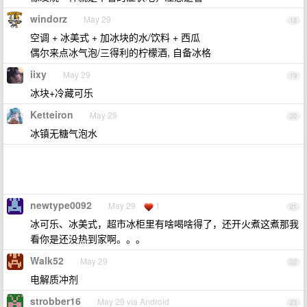
windorz
May 29
18
空调 + 冰美式 + 加冰块的水/饮料 + 西瓜
偶尔来点冰气泡/三得利的柠檬酒, 自备冰格
iixy
May 29
19
冰块+冷藏可乐
Ketteiron
May 29
20
冰镇无糖气泡水
newtype0092
May 29
1
21
冰可乐、冰美式，超市冰柜里有啥喝啥得了，还开火煮这煮那我
看你是还没热到家啊。。。
Walk52
May 29
22
电解质冲剂
strobber16
May 29 via Android
23