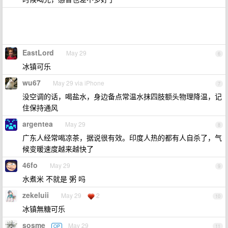
EastLord
May 29
6
冰镇可乐
wu67
May 29 via iPhone
7
没空调的话，喝盐水，身边备点常温水抹四肢额头物理降温，记
住保持通风
argentea
May 29
8
广东人经常喝凉茶，据说很有效。印度人热的都有人自杀了，气
候变暖速度越来越快了
46fo
May 29
9
水煮米 不就是 粥 吗
zekeluii
May 29
2
10
冰镇無糖可乐
sosme
May 29
OP
11