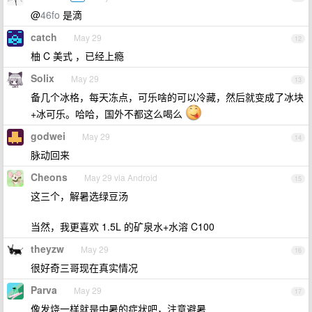
@
46fo
是滴
catch
May 29
12
柚 C 美式 ，已经上瘾
Solix
May 29
13
备几个冰格，每天冻点，可乐啥的可以冷藏，然后就变成了冰块
+冰可乐。哈哈，国外不都这么喝么
godwei
May 29
14
脉动回来
Cheons
May 29 via Android
15
这三个，解暑选绿豆汤
当然，我更喜欢 1.5L 的矿泉水+水溶 C100
theyzw
May 29
16
很好奇三哥现在真实情况
Parva
May 29
17
像发烧一样就是中暑的症状吧，注意避暑