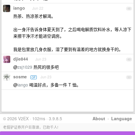
iango
Jun 22
48
热茶、热凉茶才解渴。
出一身汗告诉身体夏天到了，之后喝电解质饮料补水，等人凉下
来擦干净汗才能进空调房。
我是包里放几身衣服，湿了要到有温差的地方就换身干的。
djie844
Jun 23
49
@
zsj1029
热死的很多吧
sosme
Jun 23
OP
50
@
iango
喝温好点，多备一件 T 恤。
© 2026 V2EX · 102ms · 3.9.8.5
About
·
Language
老倔驴证券开户巨靠谱，已助千人!