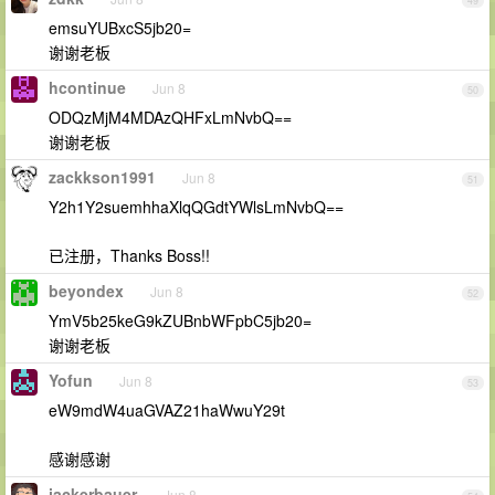
49
emsuYUBxcS5jb20=
谢谢老板
hcontinue
Jun 8
50
ODQzMjM4MDAzQHFxLmNvbQ==
谢谢老板
zackkson1991
Jun 8
51
Y2h1Y2suemhhaXlqQGdtYWlsLmNvbQ==
已注册，Thanks Boss!!
beyondex
Jun 8
52
YmV5b25keG9kZUBnbWFpbC5jb20=
谢谢老板
Yofun
Jun 8
53
eW9mdW4uaGVAZ21haWwuY29t
感谢感谢
jackerbauer
Jun 8