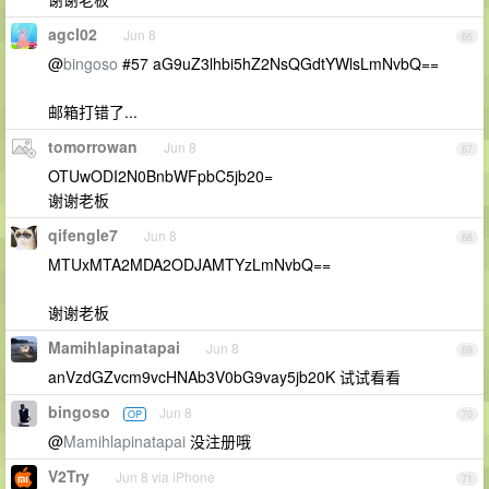
agcl02
Jun 8
66
@
bingoso
#57 aG9uZ3lhbi5hZ2NsQGdtYWlsLmNvbQ==
邮箱打错了...
tomorrowan
Jun 8
67
OTUwODI2N0BnbWFpbC5jb20=
谢谢老板
qifengle7
Jun 8
68
MTUxMTA2MDA2ODJAMTYzLmNvbQ==
谢谢老板
Mamihlapinatapai
Jun 8
69
anVzdGZvcm9vcHNAb3V0bG9vay5jb20K 试试看看
bingoso
Jun 8
OP
70
@
Mamihlapinatapai
没注册哦
V2Try
Jun 8 via iPhone
71