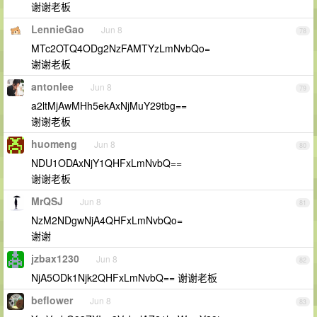
谢谢老板
LennieGao
Jun 8
78
MTc2OTQ4ODg2NzFAMTYzLmNvbQo=
谢谢老板
antonlee
Jun 8
79
a2ltMjAwMHh5ekAxNjMuY29tbg==
谢谢老板
huomeng
Jun 8
80
NDU1ODAxNjY1QHFxLmNvbQ==
谢谢老板
MrQSJ
Jun 8
81
NzM2NDgwNjA4QHFxLmNvbQo=
谢谢
jzbax1230
Jun 8
82
NjA5ODk1Njk2QHFxLmNvbQ== 谢谢老板
beflower
Jun 8
83