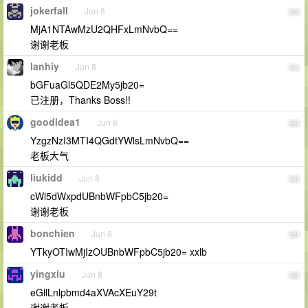
jokerfall
Jun 8
60
MjA1NTAwMzU2QHFxLmNvbQ==
谢谢老板
lanhiy
Jun 8
61
bGFuaGl5QDE2My5jb20=
已注册，Thanks Boss!!
goodidea1
Jun 8
62
YzgzNzI3MTI4QGdtYWlsLmNvbQ==
老板大气
liukidd
Jun 8
63
cWl5dWxpdUBnbWFpbC5jb20=
谢谢老板
bonchien
Jun 8
64
YTkyOTIwMjIzOUBnbWFpbC5jb20= xxlb
yingxiu
Jun 8
65
eGllLnlpbmd4aXVAcXEuY29t
谢谢老板