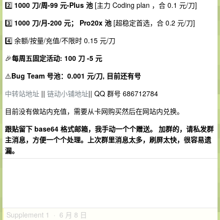
2️⃣
1000 刀/周-99 元-Plus 池
[主力 Coding plan ，合 0.1 元/刀]
3️⃣
1000 刀/月-200 元； Pro20x 池
[超稳定首选，合 0.2 元/刀]
4️⃣ 余额/按量/充值/不限时 0.15 元/刀
🎉
每周五固定活动: 100 刀 -5 元
⚠️
Bug Team 号池：0.001 元/刀, 目前还有号
中转站地址
||
链动小铺地址
|| QQ 群号 686712784
目前没有做站内充值，需要从卡网购买然后在网站内兑换。
跟贴留下 base64 格式邮箱，我手动一个个赠送。 加群的，请私发群
主消息，方便一个个处理。上次群里消息太多，刷屏太快，很容易遗
漏。
Supplement 1 · 6 月 8 日