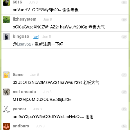
6816
Jun 8
18
anVueHV1QDE2My5jb20= 谢谢老板
lizhesystem
Jun 8
19
bGl6aGVzeXN0ZW1AZ21haWwuY29tCg 老板大气
bingoso
Jun 8
OP
20
@
Lisa9527
重新注册一下吧
Same
Jun 8
21
d3U5OTI2NDA2MzVAZ21haWwuY29t 老板大气
me1onsoda
Jun 8
22
MTI2MjQzMDU3OUBxcS5jb20=
yanest
Jun 8
23
am9uYXpoYW5nQGdtYWlsLmNvbQ== 谢谢
andbars
Jun 8
24