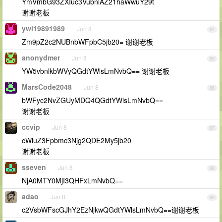
YmVmbG93ZXIuc3VubnlAZ21haWwuY29t
谢谢老板
ywl19891989
Jun 8
84
Zm9pZ2c2NUBnbWFpbC5jb20= 谢谢老板
anonydmer
Jun 8
85
YW5vbnlkbWVyQGdtYWlsLmNvbQ== 谢谢老板
MarsCode2048
Jun 8
86
bWFyc2NvZGUyMDQ4QGdtYWlsLmNvbQ==
谢谢老板
ccvip
Jun 8
87
cWluZ3Fpbmc3Njg2QDE2My5jb20=
谢谢老板
sseven
Jun 8
88
NjA0MTY0MjI3QHFxLmNvbQ==
adao
Jun 8
89
c2VsbWFscGJhY2EzNjkwQGdtYWlsLmNvbQ==谢谢老板