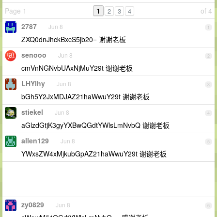
Page 1
1
of 4
2
3
4
2787
Jun 8
1
ZXQ0dnJhckBxcS5jb20= 谢谢老板
senooo
Jun 8
2
cmVnNGNvbUAxNjMuY29t 谢谢老板
LHYlhy
Jun 8
3
bGh5Y2JxMDJAZ21haWwuY29t 谢谢老板
stiekel
Jun 8
4
aGlzdGtjK3gyYXBwQGdtYWlsLmNvbQ 谢谢老板
allen129
Jun 8
5
YWxsZW4xMjkubGpAZ21haWwuY29t 谢谢老板
zy0829
Jun 8
6