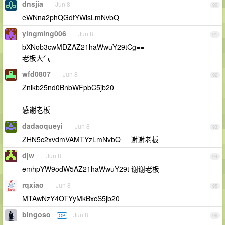
dnsjia
Jun 8
90
eWNna2phQGdtYWlsLmNvbQ==
yingming006
Jun 8
91
bXNob3cwMDZAZ21haWwuY29tCg==
老板大气
wfd0807
Jun 8
92
Znlkb25nd0BnbWFpbC5jb20=
感谢老板
dadaoqueyi
Jun 8
93
ZHN5c2xvdmVAMTYzLmNvbQ== 谢谢老板
djw
Jun 8
94
emhpYW9odW5AZ21haWwuY29t 谢谢老板
rqxiao
Jun 8
95
MTAwNzY4OTYyMkBxcS5jb20=
bingoso
Jun 8
OP
96