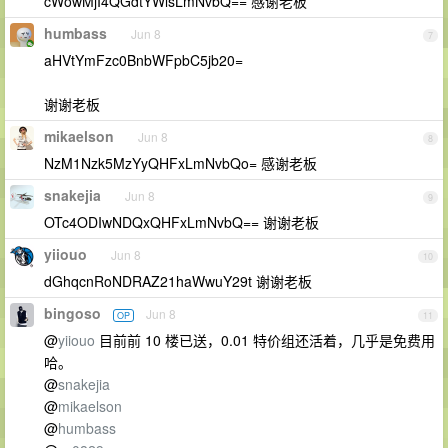
cWowMjI4QGdtYWlsLmNvbQ== 感谢老板
humbass
Jun 8
7
aHVtYmFzc0BnbWFpbC5jb20=
谢谢老板
mikaelson
Jun 8
8
NzM1Nzk5MzYyQHFxLmNvbQo= 感谢老板
snakejia
Jun 8
9
OTc4ODIwNDQxQHFxLmNvbQ== 谢谢老板
yiiouo
Jun 8
10
dGhqcnRoNDRAZ21haWwuY29t 谢谢老板
bingoso
Jun 8
OP
11
@
yiiouo
目前前 10 楼已送，0.01 特价组还活着，几乎是免费用
哈。
@
snakejia
@
mikaelson
@
humbass