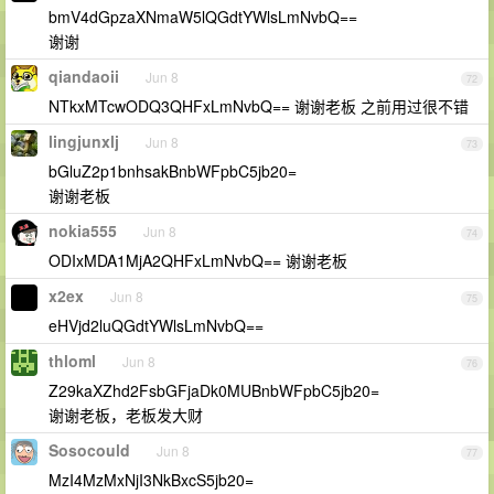
bmV4dGpzaXNmaW5lQGdtYWlsLmNvbQ==
谢谢
qiandaoii
Jun 8
72
NTkxMTcwODQ3QHFxLmNvbQ== 谢谢老板 之前用过很不错
lingjunxlj
Jun 8
73
bGluZ2p1bnhsakBnbWFpbC5jb20=
谢谢老板
nokia555
Jun 8
74
ODIxMDA1MjA2QHFxLmNvbQ== 谢谢老板
x2ex
Jun 8
75
eHVjd2luQGdtYWlsLmNvbQ==
thloml
Jun 8
76
Z29kaXZhd2FsbGFjaDk0MUBnbWFpbC5jb20=
谢谢老板，老板发大财
Sosocould
Jun 8
77
MzI4MzMxNjI3NkBxcS5jb20=