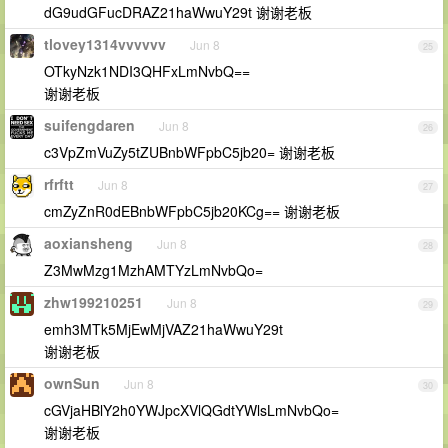
dG9udGFucDRAZ21haWwuY29t 谢谢老板
tlovey1314vvvvvv
Jun 8
25
OTkyNzk1NDI3QHFxLmNvbQ==
谢谢老板
suifengdaren
Jun 8
26
c3VpZmVuZy5tZUBnbWFpbC5jb20= 谢谢老板
rfrftt
Jun 8
27
cmZyZnR0dEBnbWFpbC5jb20KCg== 谢谢老板
aoxiansheng
Jun 8
28
Z3MwMzg1MzhAMTYzLmNvbQo=
zhw199210251
Jun 8
29
emh3MTk5MjEwMjVAZ21haWwuY29t
谢谢老板
ownSun
Jun 8
30
cGVjaHBlY2h0YWJpcXVlQGdtYWlsLmNvbQo=
谢谢老板