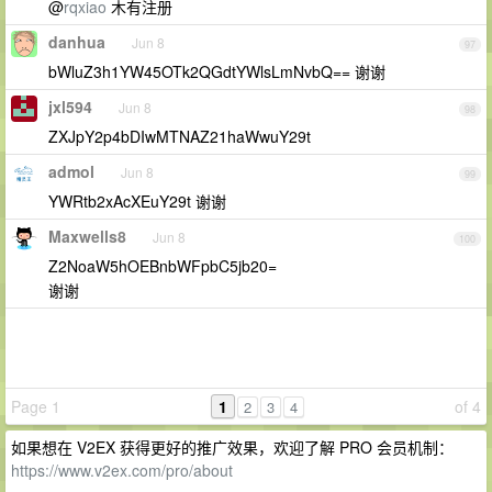
@
rqxiao
木有注册
danhua
Jun 8
97
bWluZ3h1YW45OTk2QGdtYWlsLmNvbQ== 谢谢
jxl594
Jun 8
98
ZXJpY2p4bDIwMTNAZ21haWwuY29t
admol
Jun 8
99
YWRtb2xAcXEuY29t 谢谢
Maxwells8
Jun 8
100
Z2NoaW5hOEBnbWFpbC5jb20=
谢谢
Page 1
1
of 4
2
3
4
如果想在 V2EX 获得更好的推广效果，欢迎了解 PRO 会员机制：
https://www.v2ex.com/pro/about