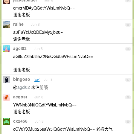
54
cmxrMDAyQGdtYWlsLmNvbQ==
谢谢老板
ruihe
Jun 8
55
a3F6YzUxQDE2My5jb20=
谢谢老板
agcl02
Jun 8
56
aG9uZ3lhbi5hZ2NsQGdtaWFsLmNvbQ==
谢谢老板
bingoso
Jun 8
OP
57
@
agcl02
未注册哦
acgost
Jun 8
58
YWNnb3N0QGdtYWlsLmNvbQ==
谢谢老板
cx2458
Jun 8
59
cGV0YXMub25saW5lQGdtYWlsLmNvbQ== 老板大气