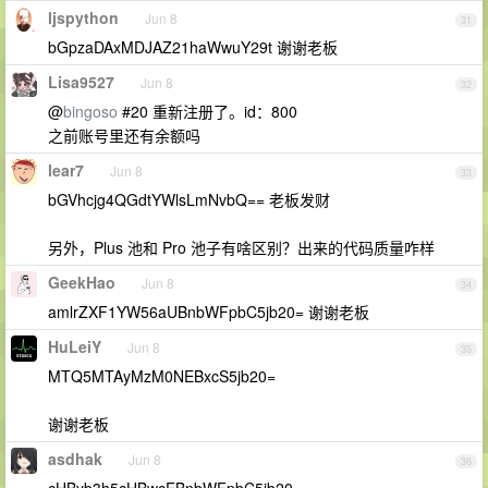
ljspython
Jun 8
31
bGpzaDAxMDJAZ21haWwuY29t 谢谢老板
Lisa9527
Jun 8
32
@
bingoso
#20 重新注册了。id：800
之前账号里还有余额吗
lear7
Jun 8
33
bGVhcjg4QGdtYWlsLmNvbQ== 老板发财
另外，Plus 池和 Pro 池子有啥区别？出来的代码质量咋样
GeekHao
Jun 8
34
amlrZXF1YW56aUBnbWFpbC5jb20= 谢谢老板
HuLeiY
Jun 8
35
MTQ5MTAyMzM0NEBxcS5jb20=
谢谢老板
asdhak
Jun 8
36