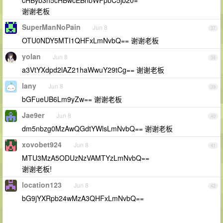
cHByb3h5cHBwcEBnbWFpbC5jb20=
谢谢老板
SuperManNoPain
Jun 8
37
OTU0NDY5MTI1QHFxLmNvbQ== 谢谢老板
yolan
Jun 8
38
a3VtYXdpd2lAZ21haWwuY29tCg== 谢谢老板
lany
Jun 8
39
bGFueUB6Lm9yZw== 谢谢老板
Jae9er
Jun 8
40
dm5nbzg0MzAwQGdtYWlsLmNvbQ== 谢谢老板
xovobet924
Jun 8
41
MTU3MzA5ODUzNzVAMTYzLmNvbQ==
谢谢老板!
location123
Jun 8
42
bG9jYXRpb24wMzA3QHFxLmNvbQ==