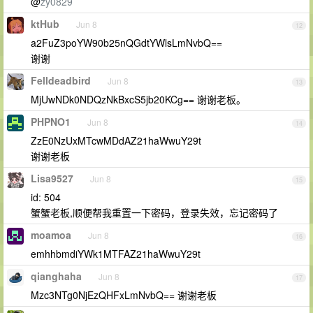
@
zy0829
ktHub
Jun 8
12
a2FuZ3poYW90b25nQGdtYWlsLmNvbQ==
谢谢
Felldeadbird
Jun 8
13
MjUwNDk0NDQzNkBxcS5jb20KCg== 谢谢老板。
PHPNO1
Jun 8
14
ZzE0NzUxMTcwMDdAZ21haWwuY29t
谢谢老板
Lisa9527
Jun 8
15
id: 504
蟹蟹老板,顺便帮我重置一下密码，登录失效，忘记密码了
moamoa
Jun 8
16
emhhbmdiYWk1MTFAZ21haWwuY29t
qianghaha
Jun 8
17
Mzc3NTg0NjEzQHFxLmNvbQ== 谢谢老板