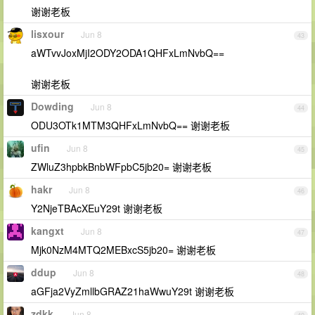
谢谢老板
lisxour
Jun 8
43
aWTvvJoxMjI2ODY2ODA1QHFxLmNvbQ==
谢谢老板
Dowding
Jun 8
44
ODU3OTk1MTM3QHFxLmNvbQ== 谢谢老板
ufin
Jun 8
45
ZWluZ3hpbkBnbWFpbC5jb20= 谢谢老板
hakr
Jun 8
46
Y2NjeTBAcXEuY29t 谢谢老板
kangxt
Jun 8
47
Mjk0NzM4MTQ2MEBxcS5jb20= 谢谢老板
ddup
Jun 8
48
aGFja2VyZmllbGRAZ21haWwuY29t 谢谢老板
zdkk
Jun 8