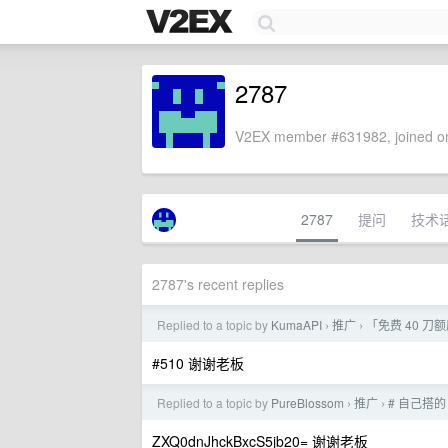
2787
V2EX member #631982, joined on
2787
提问
技术
2787's recent replies
Replied to a topic by
KumaAPI
推广
「免费 40 刀
›
›
#510 谢谢老板
Replied to a topic by
PureBlossom
推广
# 自己搭的
›
›
ZXQ0dnJhckBxcS5jb20= 谢谢老板