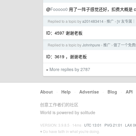
@
Fooooo0
用了一阵子感觉还好，扣费大概是 
Replied to a topic by
a201483414
推广
[V 友专属｜
›
›
ID：4597 谢谢老板
Replied to a topic by
Johnhpure
推广
做了一个免费的
›
›
ID：3619 ，谢谢老板
More replies by 2787
»
About
·
Help
·
Advertise
·
Blog
·
API
创意工作者们的社区
World is powered by solitude
VERSION: 3.9.8.5 · 14ms ·
UTC 13:01
·
PVG 21:01
·
LAX 0
♥ Do have faith in what you're doing.