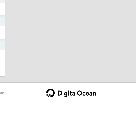
4
4
ge