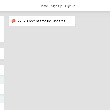
Home
Sign Up
Sign In
2787's recent timeline updates
9
5