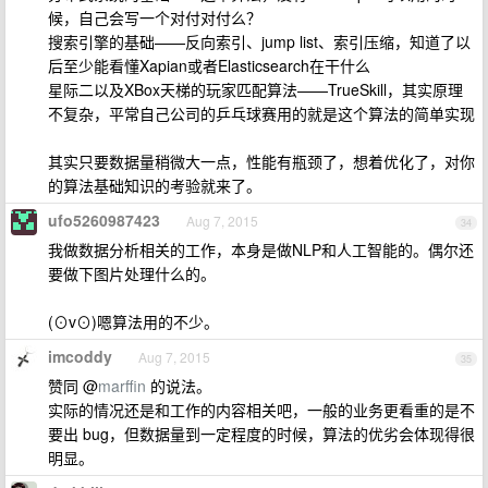
候，自己会写一个对付对付么？
搜索引擎的基础——反向索引、jump list、索引压缩，知道了以
后至少能看懂Xapian或者Elasticsearch在干什么
星际二以及XBox天梯的玩家匹配算法——TrueSkill，其实原理
不复杂，平常自己公司的乒乓球赛用的就是这个算法的简单实现
其实只要数据量稍微大一点，性能有瓶颈了，想着优化了，对你
的算法基础知识的考验就来了。
ufo5260987423
Aug 7, 2015
34
我做数据分析相关的工作，本身是做NLP和人工智能的。偶尔还
要做下图片处理什么的。
(⊙v⊙)嗯算法用的不少。
imcoddy
Aug 7, 2015
35
赞同 @
marffin
的说法。
实际的情况还是和工作的内容相关吧，一般的业务更看重的是不
要出 bug，但数据量到一定程度的时候，算法的优劣会体现得很
明显。