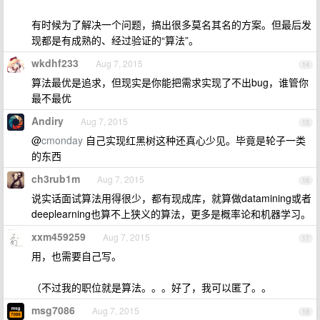
有时候为了解决一个问题，搞出很多莫名其名的方案。但最后发
现都是有成熟的、经过验证的“算法”。
wkdhf233
Aug 7, 2015
14
算法最优是追求，但现实是你能把需求实现了不出bug，谁管你
最不最优
Andiry
Aug 7, 2015
15
@
cmonday
自己实现红黑树这种还真心少见。毕竟是轮子一类
的东西
ch3rub1m
Aug 7, 2015
16
说实话面试算法用得很少，都有现成库，就算做datamining或者
deeplearning也算不上狭义的算法，更多是概率论和机器学习。
xxm459259
Aug 7, 2015
17
用，也需要自己写。
（不过我的职位就是算法。。。好了，我可以匿了。。
msg7086
Aug 7, 2015
18