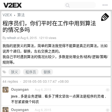
V2EX
算法
›
程序员们，你们平时在工作中用到算法
的情况多吗
By
refresh
at Aug 6, 2015 · 12110 views
我指的是狭义的算法，简单的算法我觉得不能算是真正的算法。比如
说弄个递归，替换，左右交换之类的。
我自己平时遇到算法的情况比较少，多数是处理业务/结构/逻辑/策略/
规则等。
狭义
程序员
替换
44 replies
•
2018-05-05 03:17:47 +08:00
Ouyangan
Aug 6, 2015
1
java , 多是业务逻辑 . 看多了博文坚信一点算法是程序的灵魂 ,
不甘紧紧做个码农
Ouyangan
Aug 6, 2015
2