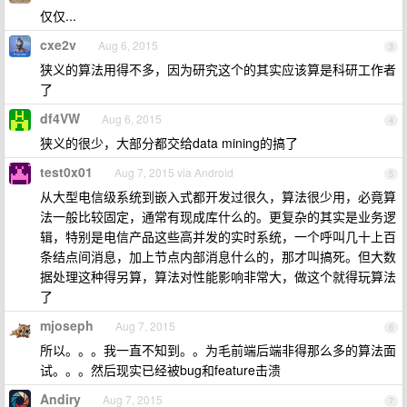
仅仅...
cxe2v
Aug 6, 2015
3
狭义的算法用得不多，因为研究这个的其实应该算是科研工作者
了
df4VW
Aug 6, 2015
4
狭义的很少，大部分都交给data mining的搞了
test0x01
Aug 7, 2015 via Android
5
从大型电信级系统到嵌入式都开发过很久，算法很少用，必竟算
法一般比较固定，通常有现成库什么的。更复杂的其实是业务逻
辑，特别是电信产品这些高并发的实时系统，一个呼叫几十上百
条结点间消息，加上节点内部消息什么的，那才叫搞死。但大数
据处理这种得另算，算法对性能影响非常大，做这个就得玩算法
了
mjoseph
Aug 7, 2015
6
所以。。。我一直不知到。。为毛前端后端非得那么多的算法面
试。。。然后现实已经被bug和feature击溃
Andiry
Aug 7, 2015
7