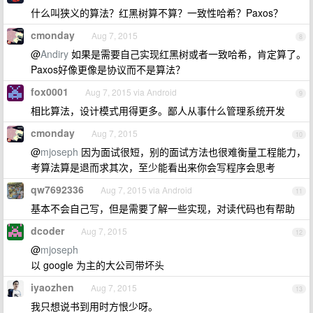
什么叫狭义的算法？红黑树算不算？一致性哈希？Paxos？
cmonday
Aug 7, 2015
8
@
Andiry
如果是需要自己实现红黑树或者一致哈希，肯定算了。
Paxos好像更像是协议而不是算法？
fox0001
Aug 7, 2015 via Android
9
相比算法，设计模式用得更多。鄙人从事什么管理系统开发
cmonday
Aug 7, 2015
10
@
mjoseph
因为面试很短，别的面试方法也很难衡量工程能力，
考算法算是退而求其次，至少能看出来你会写程序会思考
qw7692336
Aug 7, 2015 via Android
11
基本不会自己写，但是需要了解一些实现，对读代码也有帮助
dcoder
Aug 7, 2015
12
@
mjoseph
以 google 为主的大公司带坏头
iyaozhen
Aug 7, 2015
13
我只想说书到用时方恨少呀。