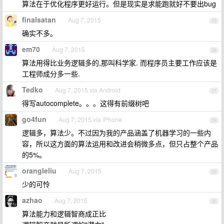
算法在于优化程序更好运行。但是现实是求能跑就好不要出bug
finalsatan
Aug 7, 2015
25
确实不多。
em70
Aug 7, 2015
26
算法用得比业务逻辑多的,那叫科学家. 而程序员主要工作应该是
工程师成分多一些.
Tedko
Aug 7, 2015 via Android
27
得写autocomplete。。。这得有前缀树吧
go4fun
Aug 7, 2015 via iPhone
28
逻辑多，算法少。不过因为我的产品涵盖了机器学习的一些内
容，所以这方面的算法运用和改进会稍微多点，但只占整个产品
的5%。
orangleliu
Aug 7, 2015
29
少的可怜
azhao
Aug 7, 2015
30
算法能力和逻辑智商成正比