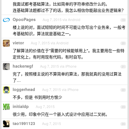
我面试都考基础算法，比如简单的字符串修改什么的。
连基础算法题都过不了的话，我怎么相信你能敲出业务逻辑来？
OpooPages
Aug 7, 2015 via Android
19
楼上说的对，面试短短的时间不可能让你写出个业务来，一般考
考基础知识，算法就是基础之一。
vietor
Aug 7, 2015 via Android
20
了解算法的价值在于"需要的时候能够用上"。我主要用在一些特
定优化上，有时用现有代码，有时自写。
hackerwgf
Aug 7, 2015 via iPhone
21
完了，按照楼主说的不算简单的算法，那我就真的没用过算法
了…
loggerhead
Aug 7, 2015 via iPhone
22
不多，但是 书到用时方恨少
initialdp
Aug 7, 2015
23
很少用，印象中只在一个嵌入式设计中应用过二叉树。
tao1991123
Aug 7, 2015
24