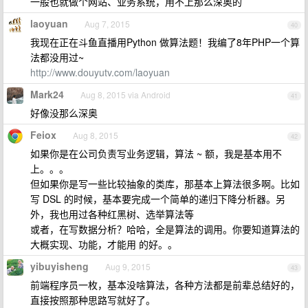
一般也就做个网站、业务系统，用不上那么深奥的
laoyuan
Aug 7, 2015
40
我现在正在斗鱼直播用Python 做算法题！我编了8年PHP一个算
法都没用过~
http://www.douyutv.com/laoyuan
Mark24
Aug 8, 2015 via Android
41
好像没那么深奥
Feiox
Aug 8, 2015
42
如果你是在公司负责写业务逻辑，算法 ~ 额，我是基本用不
上。。。
但如果你是写一些比较抽象的类库，那基本上算法很多啊。比如
写 DSL 的时候，基本要完成一个简单的递归下降分析器。另
外，我也用过各种红黑树、选举算法等
或者，在写数据分析？哈哈，全是算法的调用。你要知道算法的
大概实现、功能，才能用 的好。。
yibuyisheng
Aug 9, 2015
43
前端程序员一枚，基本没啥算法，各种方法都是前辈总结好的，
直接按照那种思路写就好了。