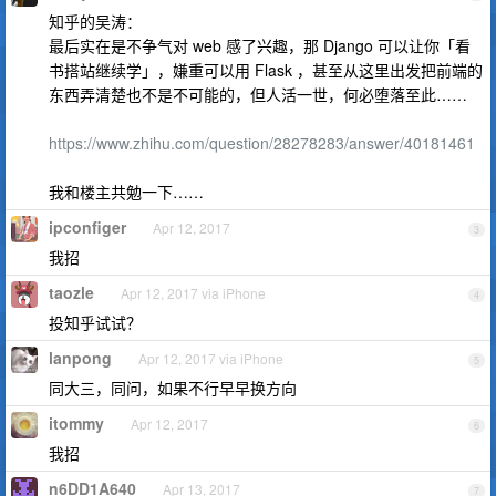
知乎的吴涛：
最后实在是不争气对 web 感了兴趣，那 Django 可以让你「看
书搭站继续学」，嫌重可以用 Flask ，甚至从这里出发把前端的
东西弄清楚也不是不可能的，但人活一世，何必堕落至此……
https://www.zhihu.com/question/28278283/answer/40181461
我和楼主共勉一下……
ipconfiger
Apr 12, 2017
3
我招
taozle
Apr 12, 2017 via iPhone
4
投知乎试试？
lanpong
Apr 12, 2017 via iPhone
5
同大三，同问，如果不行早早换方向
itommy
Apr 12, 2017
6
我招
n6DD1A640
Apr 13, 2017
7