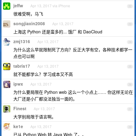
jeffw
Apr 13, 2017 via iPhone
22
很难受啊，马飞
songjiaxin2008
Apr 13, 2017
23
上海这 Python 还是蛮多的... 饿厂 和 DaoCloud
zmj1316
Apr 13, 2017
24
为什么这么早就限制死了方向？反正大学有空，各种技术都学一
点也可以啊
tabris17
Apr 13, 2017
25
就不能都学么？学习成本又不高
ipwx
Apr 13, 2017
26
为什么要局限在 Python web 这么一个小点上…… 你这样无论在
大厂还是小厂都没法独当一面的。
Finest
Apr 13, 2017
27
大学别局限于语言啊。
ke1e
Apr 13, 2017
28
已从 Python Web 转 Java Web 了。。