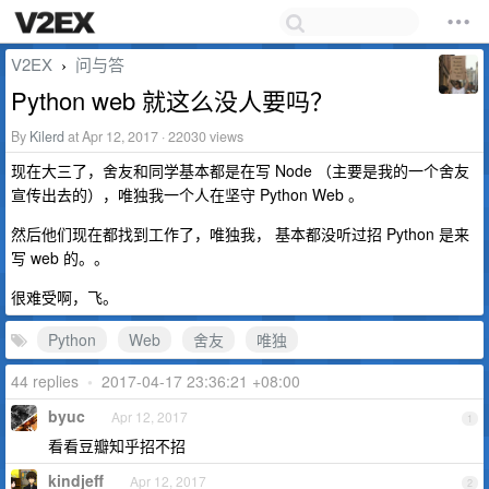
V2EX
问与答
›
Python web 就这么没人要吗？
By
Kilerd
at Apr 12, 2017 · 22030 views
现在大三了，舍友和同学基本都是在写 Node （主要是我的一个舍友
宣传出去的），唯独我一个人在坚守 Python Web 。
然后他们现在都找到工作了，唯独我， 基本都没听过招 Python 是来
写 web 的。。
很难受啊，飞。
Python
Web
舍友
唯独
44 replies
•
2017-04-17 23:36:21 +08:00
byuc
Apr 12, 2017
1
看看豆瓣知乎招不招
kindjeff
Apr 12, 2017
2