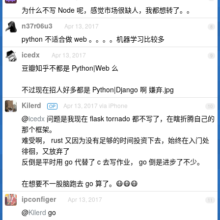
为什么不写 Node 呢，感觉市场很缺人，我都想转了。。
n37r06u3
Apr 13, 2017
8
python 不适合做 web 。。。。机器学习比较多
icedx
Apr 13, 2017
9
豆瓣知乎不都是 Python|Web 么
不过现在招人好多都是 Python|Django 啊 嫌弃.jpg
Kilerd
Apr 13, 2017 via iPhone
OP
10
@
icedx
问题是我现在 flask tornado 都不写了，在瞎折腾自己的
那个框架。
难受啊， rust 又因为没有足够的时间投资下去，始终在入门处
徘徊，又放弃了
反倒是平时用 go 代替了 c 去写作业， go 倒是进步了不少。
在想要不一股脑跑去 go 算了。😷😷😷
ipconfiger
Apr 13, 2017
11
@
Kilerd
go