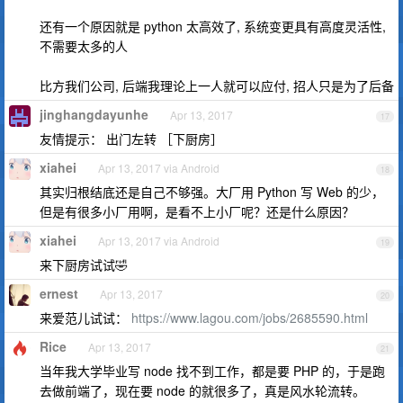
还有一个原因就是 python 太高效了, 系统变更具有高度灵活性,
不需要太多的人
比方我们公司, 后端我理论上一人就可以应付, 招人只是为了后备
jinghangdayunhe
Apr 13, 2017
17
友情提示： 出门左转 ［下厨房］
xiahei
Apr 13, 2017 via Android
18
其实归根结底还是自己不够强。大厂用 Python 写 Web 的少，
但是有很多小厂用啊，是看不上小厂呢？还是什么原因？
xiahei
Apr 13, 2017 via Android
19
来下厨房试试🤣
ernest
Apr 13, 2017
20
来爱范儿试试：
https://www.lagou.com/jobs/2685590.html
Rice
Apr 13, 2017
21
当年我大学毕业写 node 找不到工作，都是要 PHP 的，于是跑
去做前端了，现在要 node 的就很多了，真是风水轮流转。