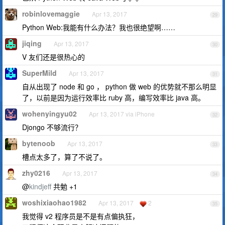
robinlovemaggie
Apr 13, 2017
29
Python Web:我能有什么办法？我也很绝望啊……
jiqing
Apr 13, 2017
30
V 友们还是很热心的
SuperMild
Apr 13, 2017
31
自从出现了 node 和 go ， python 做 web 的优势就不那么明显
了，以前是因为运行效率比 ruby 高，编写效率比 java 高。
wohenyingyu02
Apr 13, 2017 via iPhone
32
Djongo 不够流行？
bytenoob
Apr 13, 2017
33
槽点太多了，算了不说了。
zhy0216
Apr 13, 2017
34
@
kindjeff
共勉 +1
woshixiaohao1982
Apr 13, 2017
2
35
我觉得 v2 程序员是不是有点偏执狂，