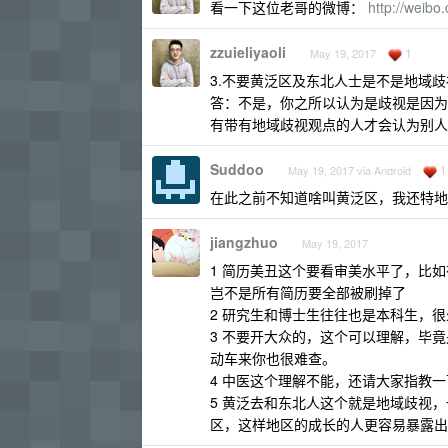
看一下这位老哥的微博：
http://weib
zzuieliyaoli
1
May 19, 2017
3.不要黄泛区及东北人士是不是地域歧
答：不是，你之所以认为是歧视是因为
有带有地域歧视观点的人才会认为别人
Suddoo
1
May 19, 2017 via Android
在此之前不知道啥叫黄泛区，我还特地
jiangzhuo
May 19, 2017
1 简历美丑这个要看审美水平了，比如
岂不是所有简历要全部被刷掉了
2 研究生和博士生往往也是本科生，
3 不要开大众的，这个可以理解，毕
动车来你也很难查。
4 中医这个理解不能，还请大家指教一
5 黄泛去和东北人这个就是地域歧视
区，这样地区的成长的人更容易暴露出