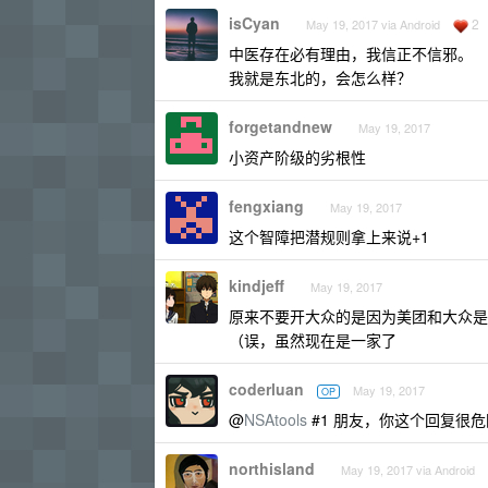
isCyan
2
May 19, 2017 via Android
中医存在必有理由，我信正不信邪。
我就是东北的，会怎么样？
forgetandnew
May 19, 2017
小资产阶级的劣根性
fengxiang
May 19, 2017
这个智障把潜规则拿上来说+1
kindjeff
May 19, 2017
原来不要开大众的是因为美团和大众是
（误，虽然现在是一家了
coderluan
May 19, 2017
OP
@
NSAtools
#1 朋友，你这个回复很
northisland
May 19, 2017 via Android