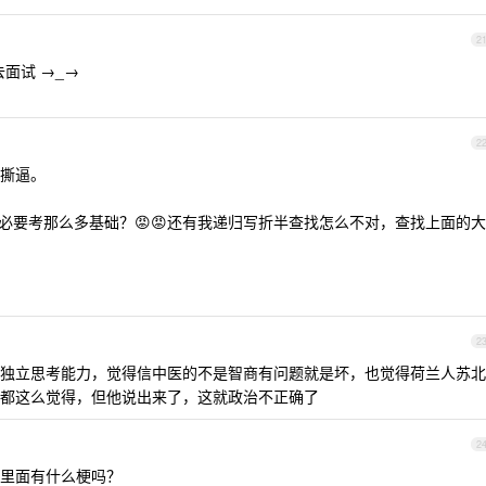
2
面试 →_→
2
撕逼。
有必要考那么多基础？😡😡还有我递归写折半查找怎么不对，查找上面的大
2
独立思考能力，觉得信中医的不是智商有问题就是坏，也觉得荷兰人苏北
都这么觉得，但他说出来了，这就政治不正确了
2
里面有什么梗吗？