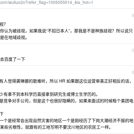
o.com/wuliuo2o?refer_flag=1005055014_&is_hot=1
视？
你认为被歧视，如果我说“不招日本人”，那我是不是种族歧视？所以说只
是在地域歧视。
去百度了一下
有人觉得龚琳娜的歌难听，所以 HR 如果跟这位运营审美正好相反的话，
很少有拿不到本科学历直接拿到研究生或博士生学历的。
竟是竞争对手公司，但是这个也很好隐瞒的，如果来面试的时候租个美团电
下
，一个是经常会出现自然灾害的地区一个是刚经历了下岗大潮经济不振的地
某些劣根性，就跟有的工地写明不要汶川地区的农民工一样。