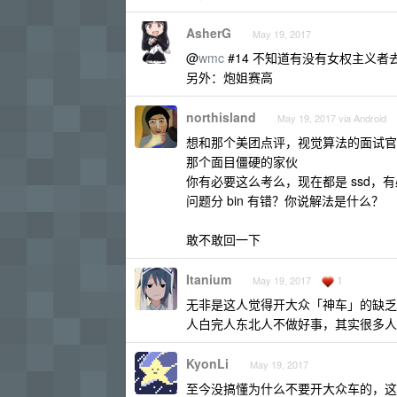
AsherG
May 19, 2017
@
wmc
#14 不知道有没有女权主义者去
另外：炮姐赛高
northisland
May 19, 2017 via Android
想和那个美团点评，视觉算法的面试官
那个面目僵硬的家伙
你有必要这么考么，现在都是 ssd，
问题分 bin 有错？你说解法是什么？
敢不敢回一下
Itanium
1
May 19, 2017
无非是这人觉得开大众「神车」的缺乏
人白完人东北人不做好事，其实很多人
KyonLi
May 19, 2017
至今没搞懂为什么不要开大众车的，这