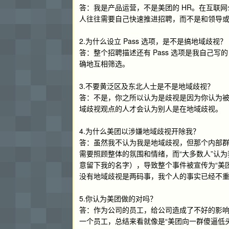
答：我是产品运营，不是美团的 HR。在互联网
人往往需要自己快速推进招聘，而不是和领导或者
2.为什么设立 Pass 选项，是不是搞地域歧视？
答：整个招聘描述还有 Pass 选项是我自己写
确地互相筛选。
3.不要黄泛区及东北人士是不是地域歧视？
答：不是，你之所以认为是歧视是因为你认为被
域歧视观点的人才会认为别人是在地域歧视。
4.为什么美团以涉嫌地域歧视开除我？
答：虽然我不认为我是地域歧视，但那个内部
需要照顾整体的氛围和情绪，而“大多数人”认
意留下我的名字），导致整个事件被宣传为“美
没有地域歧视是两码事，我个人的事实已经不
5.你认为美团做的对吗？
答：作为公司的员工，给公司造成了不好的影
一个员工，总结来看就像是“美团向一群傻逼低