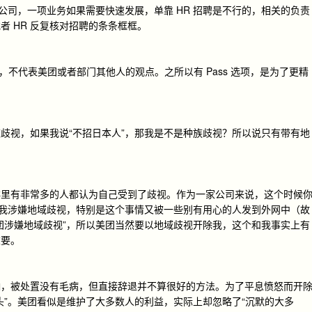
公司，一项业务如果需要快速发展，单靠 HR 招聘是不行的，相关的负责
 HR 反复核对招聘的条条框框。
的，不代表美团或者部门其他人的观点。之所以有 Pass 选项，是为了更精
歧视，如果我说“不招日本人”，那我是不是种族歧视？所以说只有带有地
群里有非常多的人都认为自己受到了歧视。作为一家公司来说，这个时候
为我涉嫌地域歧视，特别是这个事情又被一些别有用心的人发到外网中（故
团涉嫌地域歧视”，所以美团当然要以地域歧视开除我，这个和我事实上有
重要。
响，被处置没有毛病，但直接辞退并不算很好的方法。为了平息愤怒而开
头”。美团看似是维护了大多数人的利益，实际上却忽略了“沉默的大多