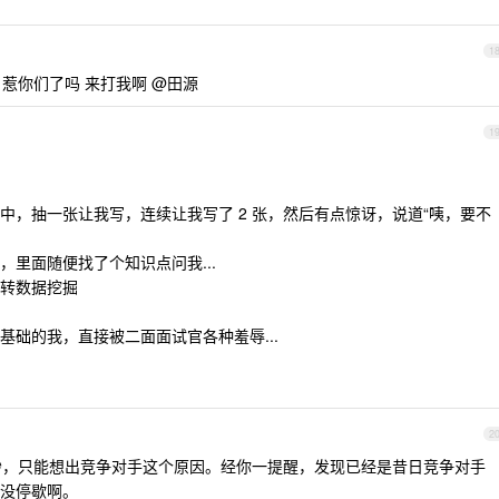
1
 惹你们了吗 来打我啊 @田源
1
中，抽一张让我写，连续让我写了 2 张，然后有点惊讶，说道“咦，要不
里面随便找了个知识点问我...
转数据挖掘
础的我，直接被二面面试官各种羞辱...
2
0 秒，只能想出竞争对手这个原因。经你一提醒，发现已经是昔日竞争对手
没停歇啊。