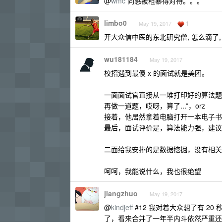
@
wmc
同感被粗暴得对待。。。
limbo0
1
May 19, 2017
开大众信中医的东北研究僧, 怎么滴了,
wu181184
May 19, 2017
校招遇到最傻 x 的面试就是美团。
一面面试官直接从一堆打印好的算法题
再做一道题，哎呀，算了...”，orz
接着，他居然拿着电脑打开一本电子书，
最后，面试评价是，算法能力强，建议
二面给我安排的是数据挖掘，没有相关基
呵呵，我能说什么，我也很绝望
jiangzhuo
May 19, 2017
@
kindjeff
#12 我对着大众想了有 2
了，看来合并了一年半内斗依然严重还