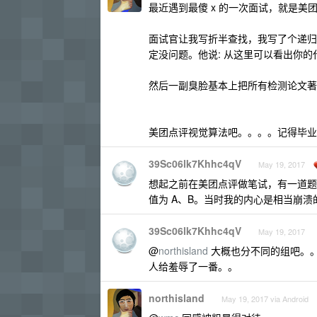
最近遇到最傻 x 的一次面试，就是美
面试官让我写折半查找，我写了个递归
定没问题。他说: 从这里可以看出你
然后一副臭脸基本上把所有检测论文著
美团点评视觉算法吧。。。。记得毕业
39Sc06lk7Khhc4qV
May 19, 2017
想起之前在美团点评做笔试，有一道题的
值为 A、B。当时我的内心是相当崩溃
39Sc06lk7Khhc4qV
May 19, 2017
@
northisland
大概也分不同的组吧。
人给羞辱了一番。。
northisland
May 19, 2017 via Android