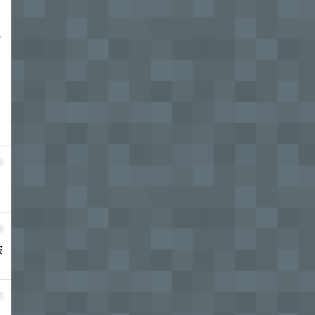
肯
5
6
被
7