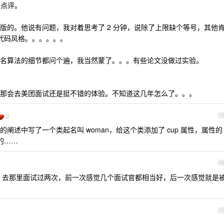
团点评。
版的。他说有问题，我对着思考了 2 分钟，说除了上限缺个等号，其他
的代码风格。。。。。。
名算法的细节都问个遍，我当然蒙了。。。有些论文没做过实验。
那会去美团面试还是挺不错的体验。不知道这几年怎么了。。。
2
1
阐述中写了一个类起名叫 woman，给这个类添加了 cup 属性，属性的
的……
1
。去那里面试过两次，前一次感觉几个面试官都相当好，后一次感觉就是
1