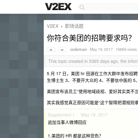
V2EX
职场话题
›
你符合美团的招聘要求吗？
coderluan
·
May 19, 2017
· 16869 views
This topic created in 3365 days ago, the inf
5 月 17 日，美团 hr 田源在工作大群中发
生博士生 3、不要开大众的 4、不要信中医的 
美团宣布该员工“使用地域歧视、爱好其实类不
其实我感觉真正原因可能是“这个智障把潜规则拿
Supplement 1 ·
May 19, 2017
追加当事人微博回应
1.美团的 HR 都是这种货色？