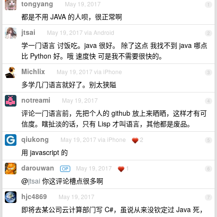
tongyang
May 19, 2017
1
都是不用 JAVA 的人呗，很正常啊
jtsai
May 19, 2017 via Android
2
学一门语言 讨饭吃。java 很好。 除了这点 我找不到 java 哪点
比 Python 好。哦 速度快 可是我不需要很快的。
Michlix
May 19, 2017 via iPhone
3
多学几门语言就好了。别太狭隘
notreami
May 19, 2017
4
评论一门语言前，先把个人的 github 放上来晒晒，这样才有可
信度。瞎扯淡的话，只有 Lisp 才叫语言，其他都是废品。
qiukong
May 19, 2017 via iPhone
2
5
用 javascript 的
darouwan
May 19, 2017
1
OP
6
@
jtsai
你这评论槽点很多啊
hjc4869
May 19, 2017
7
即将去某公司云计算部门写 C#，虽说从来没钦定过 Java 死，