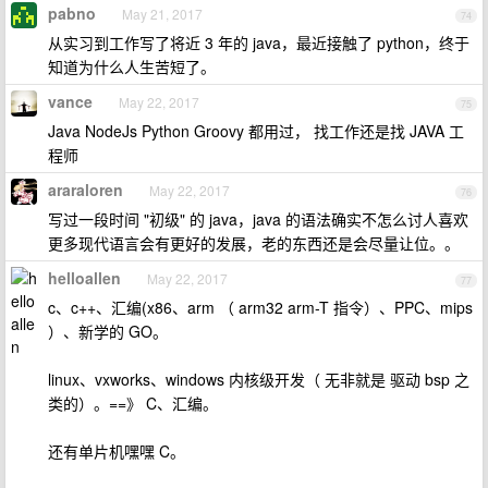
pabno
May 21, 2017
74
从实习到工作写了将近 3 年的 java，最近接触了 python，终于
知道为什么人生苦短了。
vance
May 22, 2017
75
Java NodeJs Python Groovy 都用过， 找工作还是找 JAVA 工
程师
araraloren
May 22, 2017
76
写过一段时间 "初级" 的 java，java 的语法确实不怎么讨人喜欢
更多现代语言会有更好的发展，老的东西还是会尽量让位。。
helloallen
May 22, 2017
77
c、c++、汇编(x86、arm （ arm32 arm-T 指令）、PPC、mips
）、新学的 GO。
linux、vxworks、windows 内核级开发（ 无非就是 驱动 bsp 之
类的）。==》 C、汇编。
还有单片机嘿嘿 C。