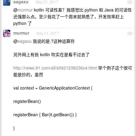
sagaxu
May 21, 2017
71
@
murmur
kotlin 可读性差？我感觉比 python 和 Java 的可读性
还强那么点。至少我花了一个周末就熟悉了，开发效率赶上
python 了
murmur
May 21, 2017
72
@
sagaxu
我说的是.?这种运算符
另外网上有些 kotlin 吹实在是看不过去了
http://news.91.com/all/s5921238236c4.html
举个例子这个很可
能是抄的，虽然
val context = GenericApplicationContext {
registerBean()
registerBean { Bar(it.getBean()) }
}