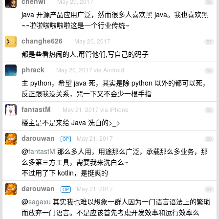
chenwl
May 20, 2017
56
java 开源产品应用广泛，然而很多人喜欢黑 java。我也喜欢黑
~~啦啦啦啦啦啦这是一个行业传统~
changhe626
May 20, 2017
57
都是些看热闹的人,甭管他们,写自己的码子
phrack
May 20, 2017 via Android
58
主 python，希望 java 死，其实是除 python 以外的都可以死，
反正跟我没关系，咒一下又不会少一根手指
fantastM
May 21, 2017 via iPhone
59
楼主是不是来给 Java 洗白的>_>
darouwan
May 21, 2017
OP
60
@
fantastM
那么多人用，用途那么广泛，承载那么多业务，那
么多第三方工具，需要我来洗白么~
不过用了下 kotlin，是挺爽的
darouwan
May 21, 2017
OP
61
@
sagaxu
其实我也难以想象一群人因为一门语言语法上的繁琐
而放弃一门语言。不是应该首先考虑开发效率和运行效率么