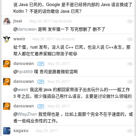
说 Java 已死的，Google 是不是已经将内部的 Java 语言换成了
Kotlin ？不是的话你敢信 Java 已死？
jtsai
May 20, 2017 via Android
12
@
darouwan
是啊 发牢骚一下 写完想删了 删不了
wweir
May 20, 2017 via Android
13
扯个蛋，rust 发布，没人说 C++ 已死，也没人说 C++永生，那
帮人都在忙着养家糊口带孩子呢😄
darouwan
May 20, 2017
OP
14
@
hjc4869
噗 贵司是跟着微软混啊
darouwan
May 20, 2017
OP
15
@
wweir
我这用 java 的都回家带孩子出去玩什么的~~一般工作
3 年之后，很少强调自己用什么语言，主要是讨论做什么领域的
darouwan
May 20, 2017
OP
16
@
WispZhan
我觉得也是 ，比如上面那个完全不在乎速度的，或
者一些纯业务性的工作。
sagaxu
May 20, 2017
17