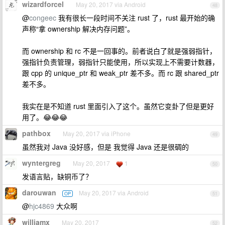
wizardforcel
May 20, 2017 via Android
48
@
congeec
我有很长一段时间不关注 rust 了，rust 最开始的确
声称“拿 ownership 解决内存问题”。
而 ownership 和 rc 不是一回事的。前者说白了就是强弱指针，
强指针负责管理，弱指针只能使用，所以实现上不需要计数器，
跟 cpp 的 unique_ptr 和 weak_ptr 差不多。而 rc 跟 shared_ptr
差不多。
我实在是不知道 rust 里面引入了这个。虽然它变卦了但是更好
用了。😂😂😂
pathbox
May 20, 2017 via iPhone
49
虽然我对 Java 没好感，但是 我觉得 Java 还是很碉的
wyntergreg
May 20, 2017
1
50
发语言贴，缺铜币了？
darouwan
May 20, 2017 via Android
OP
51
@
hjc4869
大众啊
williamx
May 20, 2017
52