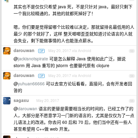
其实也不是仅仅只希望 java 死，不是只针对 java，最好只剩下
一个我比较精通的，其他的就都死掉好了！
嗯，你们要是觉得留哪个比较难以决定，那就留排名最低用的人
最少 的那个就好了，这样 整天唧唧歪歪就知道讨论语言的人就
会失业，剩下能做事情的人也能涨点薪水。
darouwan
May 20, 2017 via Android
OP
53
@
jackisnotspirate
可是怎么解释 Java 使用如此广泛，据说
storm 用 Java 重写的 jstorm 也要替代原有 clojure
darouwan
May 20, 2017 via Android
OP
54
@
yuhuan66666
可以去官方论坛看看，直接问，会有开发者回
答的
sagaxu
May 20, 2017
55
@
darouwan
语言的更替是需要相当长的时间的，已经工作了的
人，大部分是不愿意学习一门新的语言的，尤其是仅仅为了一点
儿语法上的改进。你去问 60 后和 70 后，他们当中还有一些人
甚至希望用 C++做 web 开发。