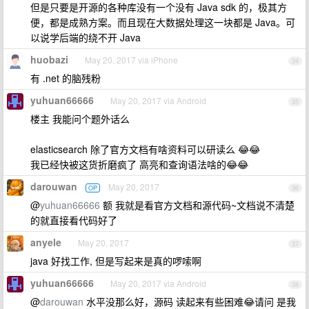
但是只要是开源的各种库没有一个没有 Java sdk 的，极其方
便，都是成熟方案。而且现在大数据处理这一块都是 Java。可
以说学后端的绕不开 Java
huobazi
May 20, 2017 via iPhone
34
有 .net 的脑残粉
yuhuan66666
May 20, 2017 via Android
35
楼主 我能问个题外话么
elasticsearch 除了官方文档有啥资料可以研读么 😂😂
我已经快被这货折磨疯了 高亮和查询语法啥的😂😂
darouwan
May 20, 2017
OP
36
@
yuhuan66666
额 我就是看官方文档和源代码~文档说不清楚
的就直接看代码好了
anyele
May 20, 2017
37
java 好找工作, 但是写起来是真的啰嗦啊
yuhuan66666
May 20, 2017 via Android
38
@
darouwan
水平没那么好，源码 读起来有些困难😂请问 是我