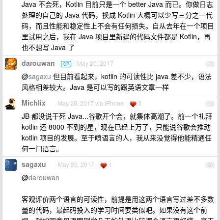
Java 不会死，Kotlin 目前只是一个 better Java 而已。你做日志
处理的自己的 Java 代码，换成 Kotlin 大概可以少写三分之一代
码，而且性能和稳定性上不会有任何损失。自从去年在一个项目
里试用之后，我在 Java 项目里新建的代码文件都是 Kotlin，再
也不想写 Java 了
darouwan
May 20, 2017
OP
18
@
sagaxu
但目前看起来，kotlin 的可读性比 java 差不少，语法
风格相差较大。Java 是可以写的跟英语文章一样
Michlix
May 20, 2017 via iPhone
3
19
JB 都没说干死 Java...谷歌开个会，就集体高潮了。前一个礼拜
kotlin 还 8000 不到的星，现在已经上万了，只能说谷歌会推动
kotlin 项目的发展。至于喷语言的人，我从来没觉得他能精通任
何一门语言。
sagaxu
May 20, 2017
1
20
@
darouwan
客观评价两个语言的可读性，前提是用这两个语言写过差不多数
量的代码，最起码投入的学习时间要类似吧。如果没有这个前