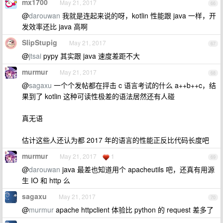
mx1700
May 21, 2017
66
@
darouwan
我就是连起来说的呀，kotlin 性能跟 java 一样，开
发效率还比 java 高啊
SlipStupig
May 21, 2017
67
@
jtsai
pypy 其实跟 java 速度差距不大
murmur
May 21, 2017
68
@
sagaxu
一个个发帖都在抨击 c 语言考试的什么 a++b++c，结
果到了 kotlin 这种可读性极差的语法居然还有人碰
真无语
估计这些人还认为都 2017 年的语言的性能正反比代码长度吧
murmur
May 21, 2017
1
69
@
darouwan
java 最差也知道用个 apacheutils 吧，还真有用源
生 IO 和 http 么
sagaxu
May 21, 2017
70
@
murmur
apache httpclient 体验比 python 的 request 差多了