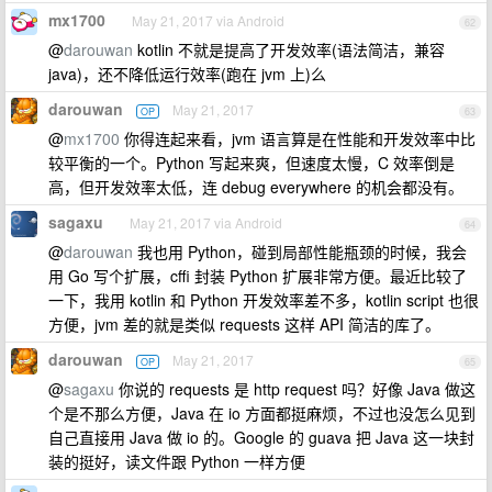
mx1700
May 21, 2017 via Android
62
@
darouwan
kotlin 不就是提高了开发效率(语法简洁，兼容
java)，还不降低运行效率(跑在 jvm 上)么
darouwan
May 21, 2017
OP
63
@
mx1700
你得连起来看，jvm 语言算是在性能和开发效率中比
较平衡的一个。Python 写起来爽，但速度太慢，C 效率倒是
高，但开发效率太低，连 debug everywhere 的机会都没有。
sagaxu
May 21, 2017 via Android
64
@
darouwan
我也用 Python，碰到局部性能瓶颈的时候，我会
用 Go 写个扩展，cffi 封装 Python 扩展非常方便。最近比较了
一下，我用 kotlin 和 Python 开发效率差不多，kotlin script 也很
方便，jvm 差的就是类似 requests 这样 API 简洁的库了。
darouwan
May 21, 2017
OP
65
@
sagaxu
你说的 requests 是 http request 吗？好像 Java 做这
个是不那么方便，Java 在 io 方面都挺麻烦，不过也没怎么见到
自己直接用 Java 做 io 的。Google 的 guava 把 Java 这一块封
装的挺好，读文件跟 Python 一样方便