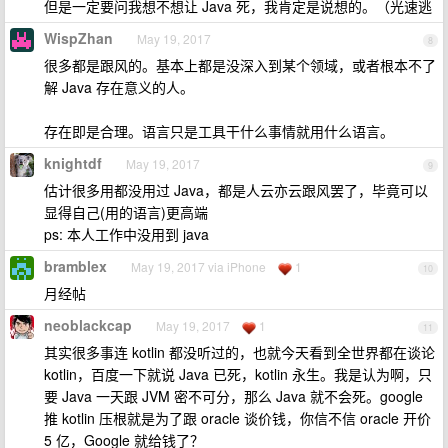
但是一定要问我想不想让 Java 死，我肯定是说想的。（光速逃
WispZhan
May 19, 2017
8
很多都是跟风的。基本上都是没深入到某个领域，或者根本不了
解 Java 存在意义的人。
存在即是合理。语言只是工具干什么事情就用什么语言。
knightdf
May 19, 2017
9
估计很多用都没用过 Java，都是人云亦云跟风罢了，毕竟可以
显得自己(用的语言)更高端
ps: 本人工作中没用到 java
bramblex
May 19, 2017 via iPhone
1
10
月经帖
neoblackcap
May 19, 2017
1
11
其实很多事连 kotlin 都没听过的，也就今天看到全世界都在谈论
kotlin，百度一下就说 Java 已死，kotlin 永生。我是认为啊，只
要 Java 一天跟 JVM 密不可分，那么 Java 就不会死。google
推 kotlin 压根就是为了跟 oracle 谈价钱，你信不信 oracle 开价
5 亿，Google 就给钱了？