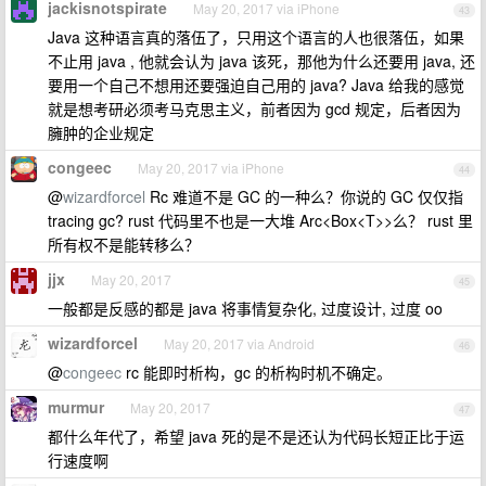
jackisnotspirate
May 20, 2017 via iPhone
43
Java 这种语言真的落伍了，只用这个语言的人也很落伍，如果
不止用 java , 他就会认为 java 该死，那他为什么还要用 java, 还
要用一个自己不想用还要强迫自己用的 java? Java 给我的感觉
就是想考研必须考马克思主义，前者因为 gcd 规定，后者因为
臃肿的企业规定
congeec
May 20, 2017 via iPhone
44
@
wizardforcel
Rc 难道不是 GC 的一种么？你说的 GC 仅仅指
tracing gc? rust 代码里不也是一大堆 Arc<Box<T>>么？ rust 里
所有权不是能转移么？
jjx
May 20, 2017
45
一般都是反感的都是 java 将事情复杂化, 过度设计, 过度 oo
wizardforcel
May 20, 2017 via Android
46
@
congeec
rc 能即时析构，gc 的析构时机不确定。
murmur
May 20, 2017
47
都什么年代了，希望 java 死的是不是还认为代码长短正比于运
行速度啊