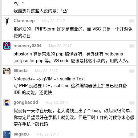
鸟！”
我最想对这些人说的是：“凸”
Clarencep
May 22, 2017
33
那必须的，PHPStorm 好歹是商业的，而 VSC 只是一个开源免
费的项目
recovery0394
May 22, 2017
34
phpstorm 算是常规的 php 编译器吧，另外还有 netbeans
,eclipse for php 等。VS code 应该是比较小众的，用的人少。
66beta
May 22, 2017
35
Notepad++ => gVIM => sublime Text
写 PHP 没必要 IDE，sublime 这种编辑器装上扩展已经具备
IDE 的功能，还更快
gongbaodd
May 22, 2017
36
假设有一天你在玩呢，老大说线上出了个 bug，改起来很简单，
你肯定希望最好在手机上就能改。但是平时工作的时候你未必想
要在手机上敲代码
sagaxu
May 22, 2017
37