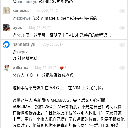
@
nannanziyu
VS 4850 块钱便宜?
xeneizes
May 22, 2017
29
@
zddewe
我装了 material theme,还是挺好看的
byuc
May 22, 2017
30
@
reus
嗯，这里强。证明了 HTML 才是最好的编程语言
nannanziyu
May 22, 2017
31
@
sagaxu
vs 社区版免费
williamx
May 22, 2017
3
32
总有人（ CH ） 想把猫训练成老虎。
这种事情不光发生在 VS C 上，在 VIM 上面尤为多。
通常这些人 先折腾 VIM/EMACS，完了后又开始折腾
SUBLIME， 接触 VSC 后又开始折腾，不光是自己把时间浪费
在折腾编辑器上，而且还乐此不疲的叫别人也把时间 花费在这
上面，更有一小撮人把自己摆在了布道师的位置，你要不跟着他
浪费时间，他就鄙视你不是真正的程序员：“一群用 IDE 的菜