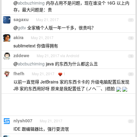
@
abcbuzhiming
内存占用不是问题，现在谁没个 16G 以上内
存，最大问题是：贵
sagaxu
May 21, 2017
17
@
gdtv
全家桶个人版一年一千多，很贵吗？
akira
May 21, 2017
18
sublimetext 你值得拥有
zddewe
May 21, 2017 via Android
19
@
abcbuzhiming
java 的东西为什么都这么丑
fhefh
May 21, 2017
1
20
以前一直觉得 JetBrains 家的东西卡卡的 升级电脑配置后发现
JB 家的东西用好呀 原来是我配置低了 (ノへ￣、)捂脸
nlysh007
May 21, 2017
21
IDE 跟编辑器比，强行耍流氓