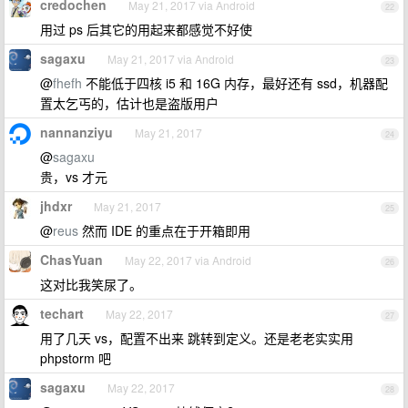
credochen
May 21, 2017 via Android
22
用过 ps 后其它的用起来都感觉不好使
sagaxu
May 21, 2017 via Android
23
@
fhefh
不能低于四核 i5 和 16G 内存，最好还有 ssd，机器配
置太乞丐的，估计也是盗版用户
nannanziyu
May 21, 2017
24
@
sagaxu
贵，vs 才元
jhdxr
May 21, 2017
25
@
reus
然而 IDE 的重点在于开箱即用
ChasYuan
May 22, 2017 via Android
26
这对比我笑尿了。
techart
May 22, 2017
27
用了几天 vs，配置不出来 跳转到定义。还是老老实实用
phpstorm 吧
sagaxu
May 22, 2017
28