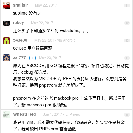
snailsir
May 22, 2017
41
sublime 没有之一
rekey
May 22, 2017
42
连续买了不知道多少年的 webstorm。。。
543400
May 22, 2017 via Android
43
eclipse 用户弱弱围观
zxl777
May 23, 2017
OP
44
原先在 VSCODE 用 GO 编程是很不错的，插件也稳定，自动提
示，debug 都完美。
我想当然以为 VSCODE 对 PHP 的支持应该也行，没想到是各
种问题，换回 phpstrom 就完美解决了。
phpstorm 在之前的老 macbook pro 上笨重而且卡，所以停用
了。新 macbook pro 很顺畅。
WheatField
Jun 1, 2017 via iPhone
45
我只用 vim，我不需要代码提示、代码高亮，如果实在是复杂
了，我可能用 PHPstorm 查看函数