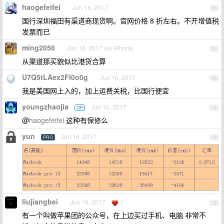
haogefeifei
Jun 16, 2017
10
国行深圳福田有渠道商现货啊。官网价格 8 折左右。不开增值税
发票而已
ming2050
Jun 16, 2017 via iPhone
11
从渠道那买貌似比港货合算
U7Q5tLAex2FI0o0g
Jun 16, 2017
12
我是美国网上入的，加上运费关税，比国行便宜
youngzhaojia
Jun 16, 2017
OP
13
@
haogefeifei
这种有保修么
yun
Jun 16, 2017
PRO
14
liujiangbei
Jun 16, 2017
1
15
有一个叫做苹果团的公众号，在上边买过手机、电脑 非常不