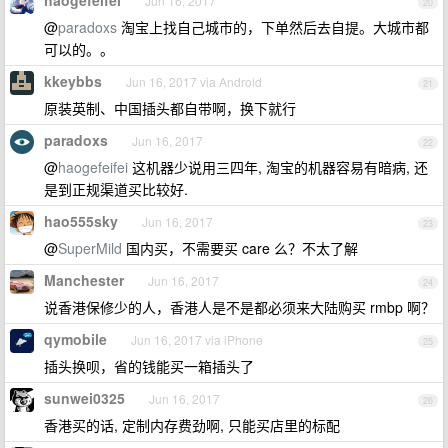
haogefeifei
Jun 16, 2017
20
@
paradoxs
淘宝上找自己城市的，下单然后去自提。大城市都
可以的。。
kkeybbs
Jun 16, 2017 via Android
21
原装英制、中国插头都自带啊，换下就行
paradoxs
Jun 16, 2017
22
@
haogefeifei
这机器少说用三四年, 淘宝的机器容易有暗病, 还
是到正规渠道买比较好.
hao555sky
Jun 16, 2017
23
@
SuperMild
国内买，不需要买 care 么？不太了解
Manchester
Jun 16, 2017
24
说香港保修少的人，香港人是不是都必须来大陆购买 rmbp 啊？
qymobile
Jun 16, 2017 via iPhone
25
插头换呗，省的钱能买一箱插头了
sunwei0325
Jun 16, 2017
26
香港买的话, 定制内存费劲啊, 只能买店里的标配