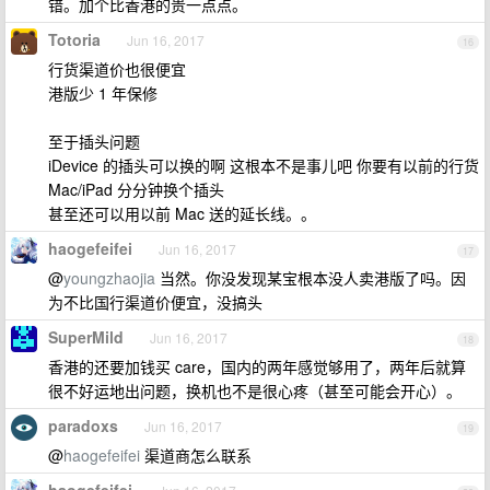
错。加个比香港的贵一点点。
Totoria
Jun 16, 2017
16
行货渠道价也很便宜
港版少 1 年保修
至于插头问题
iDevice 的插头可以换的啊 这根本不是事儿吧 你要有以前的行货
Mac/iPad 分分钟换个插头
甚至还可以用以前 Mac 送的延长线。。
haogefeifei
Jun 16, 2017
17
@
youngzhaojia
当然。你没发现某宝根本没人卖港版了吗。因
为不比国行渠道价便宜，没搞头
SuperMild
Jun 16, 2017
18
香港的还要加钱买 care，国内的两年感觉够用了，两年后就算
很不好运地出问题，换机也不是很心疼（甚至可能会开心）。
paradoxs
Jun 16, 2017
19
@
haogefeifei
渠道商怎么联系