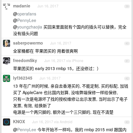
madanie
Jun 16, 2017
39
@
operafans
@
PennyLee
@
youngzhaojia
买回来里面就有个国内的插头可以替换，完全
没有插头问题
saberpowermo
Jun 16, 2017
40
全家桶都在 苹果团买的 用着很爽啊
freedomSky
Jun 16, 2017 via iPhone
41
苹果团买的 early 2013 rmbp 15，还没修过：）
lyf362345
Jun 16, 2017
42
13 年在广州的时候, 亲自去香港买的, 不能定制, 买的标配, 加钱
买了 AppleCare 也比国内划算, 没啥弊端保修一样给保修,
只有一次是电源坏了找的授权维修让出示发票, 当时出示了电子
发票, 有效, 给换新了
电源是一个两只脚的, 额外送一个三只脚的, 现在不清楚
KNOX
Jun 16, 2017 via Android
43
@
PennyLee
今年开始不一样吗，我的 rmbp 2015 mid 跟国内