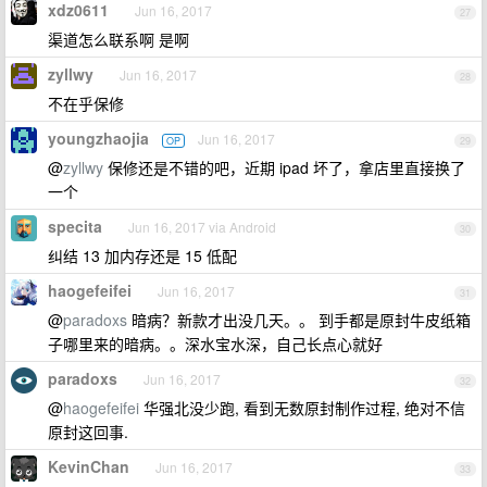
xdz0611
Jun 16, 2017
27
渠道怎么联系啊 是啊
zyllwy
Jun 16, 2017
28
不在乎保修
youngzhaojia
Jun 16, 2017
OP
29
@
zyllwy
保修还是不错的吧，近期 ipad 坏了，拿店里直接换了
一个
specita
Jun 16, 2017 via Android
30
纠结 13 加内存还是 15 低配
haogefeifei
Jun 16, 2017
31
@
paradoxs
暗病？新款才出没几天。。 到手都是原封牛皮纸箱
子哪里来的暗病。。深水宝水深，自己长点心就好
paradoxs
Jun 16, 2017
32
@
haogefeifei
华强北没少跑, 看到无数原封制作过程, 绝对不信
原封这回事.
KevinChan
Jun 16, 2017
33