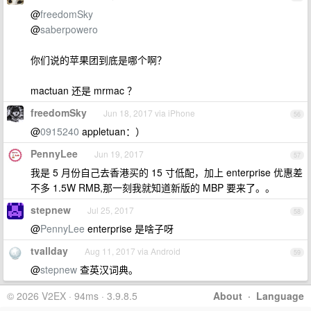
@
freedomSky
@
saberpowero
你们说的苹果团到底是哪个啊？
mactuan 还是 mrmac ？
freedomSky
Jun 18, 2017 via iPhone
56
@
0915240
appletuan：）
PennyLee
Jun 19, 2017
57
我是 5 月份自己去香港买的 15 寸低配，加上 enterprise 优惠差
不多 1.5W RMB,那一刻我就知道新版的 MBP 要来了。。
stepnew
Jul 25, 2017
58
@
PennyLee
enterprise 是啥子呀
tvallday
Aug 11, 2017 via Android
59
@
stepnew
查英汉词典。
© 2026 V2EX · 94ms · 3.9.8.5
About
·
Language