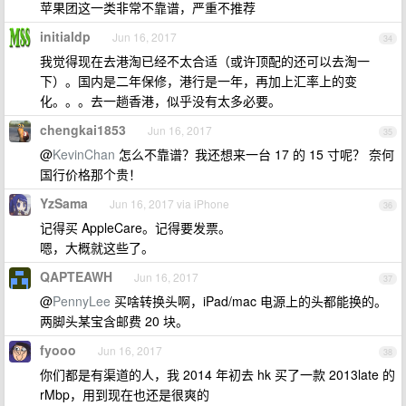
苹果团这一类非常不靠谱，严重不推荐
initialdp
Jun 16, 2017
34
我觉得现在去港淘已经不太合适（或许顶配的还可以去淘一
下）。国内是二年保修，港行是一年，再加上汇率上的变
化。。。去一趟香港，似乎没有太多必要。
chengkai1853
Jun 16, 2017
35
@
KevinChan
怎么不靠谱？我还想来一台 17 的 15 寸呢？ 奈何
国行价格那个贵！
YzSama
Jun 16, 2017 via iPhone
36
记得买 AppleCare。记得要发票。
嗯，大概就这些了。
QAPTEAWH
Jun 16, 2017
37
@
PennyLee
买啥转换头啊，iPad/mac 电源上的头都能换的。
两脚头某宝含邮费 20 块。
fyooo
Jun 16, 2017
38
你们都是有渠道的人，我 2014 年初去 hk 买了一款 2013late 的
rMbp，用到现在也还是很爽的