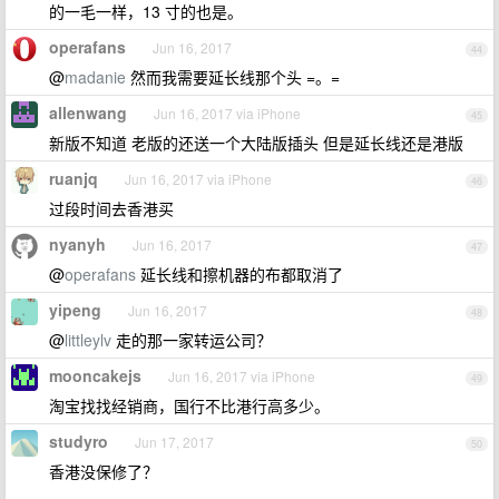
的一毛一样，13 寸的也是。
operafans
Jun 16, 2017
44
@
madanie
然而我需要延长线那个头 =。=
allenwang
Jun 16, 2017 via iPhone
45
新版不知道 老版的还送一个大陆版插头 但是延长线还是港版
ruanjq
Jun 16, 2017 via iPhone
46
过段时间去香港买
nyanyh
Jun 16, 2017
47
@
operafans
延长线和擦机器的布都取消了
yipeng
Jun 16, 2017
48
@
littleylv
走的那一家转运公司？
mooncakejs
Jun 16, 2017 via iPhone
49
淘宝找找经销商，国行不比港行高多少。
studyro
Jun 17, 2017
50
香港没保修了？