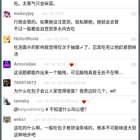
吃。太客气只会纵容。
mokeyjay
Jan 18, 2018
21
行政会管的。如果她没注意到，就私聊她，她就会去管
不过一般都会自觉到茶水间去吃
HelloiWorld
Jan 18, 2018
22
吃泡面🍜的影响我觉得仅次于抽烟🚬了，忍其吃完让他赶紧倒掉
汤
Antonidas
Jan 18, 2018
9
23
这话题都能炸出来一个脑残，可见脑残真是无处不在啊...
760974873
Jan 18, 2018 via Android
24
为什么吃包子会让人家觉得很臭？我旁边好几个，wtf
taresky
Jan 18, 2018 via iPhone
8
25
@
beiposhiming
# 不知道什么叫公德？
wtks1
Jan 18, 2018 via Android
26
这吃的什么啊，一般吃包子卷饼油条啥的，根本不可能味道大到
这种地步吧