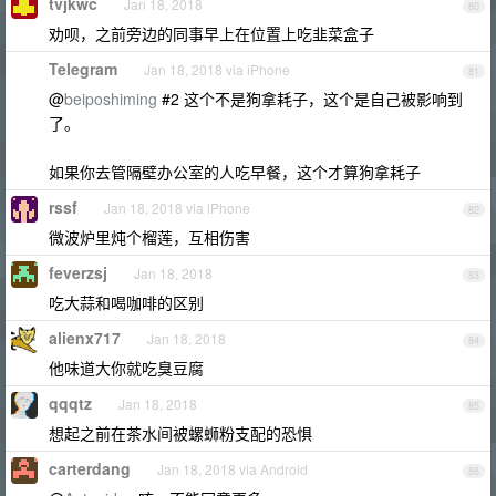
tvjkwc
Jan 18, 2018
80
劝呗，之前旁边的同事早上在位置上吃韭菜盒子
Telegram
Jan 18, 2018 via iPhone
81
@
beiposhiming
#2 这个不是狗拿耗子，这个是自己被影响到
了。
如果你去管隔壁办公室的人吃早餐，这个才算狗拿耗子
rssf
Jan 18, 2018 via iPhone
82
微波炉里炖个榴莲，互相伤害
feverzsj
Jan 18, 2018
83
吃大蒜和喝咖啡的区别
alienx717
Jan 18, 2018
84
他味道大你就吃臭豆腐
qqqtz
Jan 18, 2018
85
想起之前在茶水间被螺蛳粉支配的恐惧
carterdang
Jan 18, 2018 via Android
86