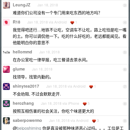
LeungJZ
Jan 18, 2018
3
难道你们公司没有一个专门用来吃东西的地方吗？
R18
Jan 18, 2018 via Android
1
4
我觉得吧还行…地铁不让吃，空调车不让吃，路上吃怕是吃一嘴
的土。你可以调侃他一下。吃的什么好吃的，老远都能闻见。看
他能明白你的意思不
hellommd
Jan 18, 2018
5
在办公室吃一律举报，吃三餐请去茶水间。
glume
Jan 18, 2018
6
找领导，找管内勤的。
shinytea2017
Jan 18, 2018 via Android
1
7
不会劝阻, 不过会默默走开.
herozhang
Jan 18, 2018 via iPhone
5
8
按照互相伤害的社会关注，你吃个味道更大的
saberpowermo
Jan 18, 2018 via Android
3
9
@
beiposhiming
你是真没被那种味道恶心过吗。。。工位是工