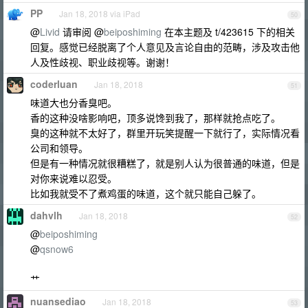
PP
Jan 18, 2018 via iPad
50
@
Livid
请审阅 @
beiposhiming
在本主题及 t/423615 下的相关
回复。感觉已经脱离了个人意见及言论自由的范畴，涉及攻击他
人及性歧视、职业歧视等。谢谢！
coderluan
Jan 18, 2018
51
味道大也分香臭吧。
香的这种没啥影响吧，顶多说馋到我了，那样就抢点吃了。
臭的这种就不太好了，群里开玩笑提醒一下就行了，实际情况看
公司和领导。
但是有一种情况就很糟糕了，就是别人认为很普通的味道，但是
对你来说难以忍受。
比如我就受不了煮鸡蛋的味道，这个就只能自己躲了。
dahvlh
Jan 18, 2018
52
@
beiposhiming
@
qsnow6
艹
nuansediao
Jan 18, 2018
53