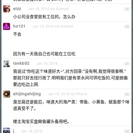
stzz
Jan 18, 2018 via Android
59
小公司没食堂就有工位的，怎么办
ho121
Jan 18, 2018 via Android
60
不会
因为有一天我自己也可能在工位吃
tankb52
Jan 18, 2018
61
我说过"你吃这个味道好大~",对方回答:"没有啊,我觉得很香啊."
那就只好去找行政了,明明我们是有茶水间可供吃饭的,可是她偏
要边吃边上网.
shijingshijing
Jan 18, 2018 via iPhone
62
臭豆腐还是能忍，味道大的海产类：带鱼、小黄鱼、鱿鱼那个味
道真受不了。
楼主淘宝买盒鲱鱼罐头备用吧。
j
Jan 18, 2018
63