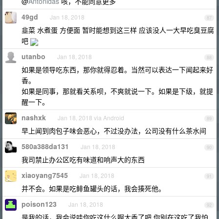
@
Antonidas
咳，不能同意更多
49gd
Jan 18, 2018
87
韭菜 水煮蛋 方便面 暂时能想到这三样 应该没人一大早吃臭豆腐
吧
utanbo
Jan 18, 2018
88
如果是领导吃东西，那你就得忍着。当然可以表达一下闻起来好
香。
如果是同事，那就看关系呗，不爽就说一下。如果是下级，就提
醒一下。
nashxk
Jan 18, 2018 via Android
89
早上闻到肉包子味会恶心，不过没办法，公司没有什么茶水间
580a388da131
Jan 18, 2018
90
我司禁止办公区吃有味道和响声大的东西
xiaoyang7545
Jan 18, 2018
91
并不会。如果是吃鲱鱼罐头的话，我会揍死他。
poison123
Jan 18, 2018
92
是我的话，我会说哇你吃这什么啊太香了吧 你别在这吃了我怕