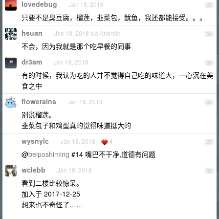
lovedebug
Jan 18, 2018
33
只要不是臭豆腐，榴莲，韭菜包，鱿鱼，我还都能接受。。。
hsuan
Jan 18, 2018 via Android
34
不会，因为我就是那个吃早餐的同事
dr3am
Jan 18, 2018
35
有的时候，我认为吃的人并不觉得自己吃的味道大，一心沉在美
食之中
flowerains
Jan 18, 2018
36
别说榴莲。
韭菜包子和鸡蛋真的觉得味道挺大的
wysnylc
Jan 18, 2018
4
37
@
beiposhiming
#14 嘴巴不干净,道德有问题
wclebb
Jan 18, 2018
38
看到二楼比较惊呆。
加入于 2017-12-25
想来也不奇怪了……