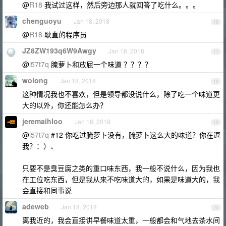
@
R18
我试过这样，然后旁边那人就回答了吃什么。。。
chenguoyu
Jan 18, 2018
16
@
R18
耿直的程序员
JZ8ZW193q6W9Awgy
Jan 18, 2018
17
@
l57t7q
腌萝卜和放屁一个味道 ？？？？
wolong
Jan 18, 2018
18
这种情况我也不喜欢，但是领导都没说什么，除了吃一个味道更
大的以外，你还能怎么办？
jeremaihloo
Jan 18, 2018
19
@
l57t7q
#12 你吃过腌萝卜没有，腌萝卜这么大的味道？你在逗
我？：）、
只要不是臭豆腐之类的重口味东西，我一般不说什么，因为我也
在工位吃东西，但是我从来不吃味道大的，如果是味道大的，我
会直接和同事说
adeweb
Jan 18, 2018
20
离我近的，我会直接讲早餐味道太重，一般都会和气地去茶水间