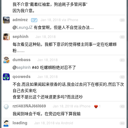
我不介意“戴着红袖套，狗追耗子多管闲事”
因为我介意。
admirez
Jan 18, 2018 via iPhone
OP
39
@
LeungJZ
有食堂啊，但是人不自觉没办法…
sephinh
Jan 18, 2018
40
每次看见这种贴，我都下意识的觉得楼主同事一定在吃螺蛳
粉……
dumbass
Jan 18, 2018
41
@
sephinh
#40 吃螺蛳粉绝对忍不了
qooweds
Jan 18, 2018
42
不会,而且如果闻起来很香的话,我会过去问下在哪买的,然后下次
自己去买来吃
食堂不是比这个还味道更多吗?而且还吵
rzti483NAJ66l669
Jan 18, 2018 via iPhone
1
43
我闻到味会干呕，在旁边吃得下算我输
loading
Jan 18, 2018 via Android
44