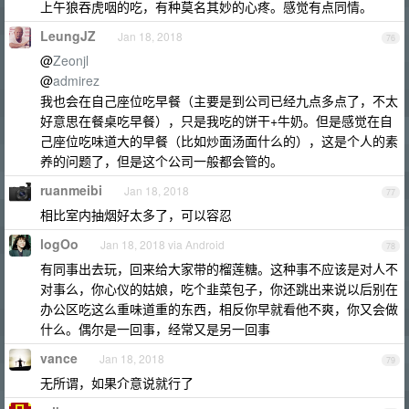
上午狼吞虎咽的吃，有种莫名其妙的心疼。感觉有点同情。
LeungJZ
Jan 18, 2018
76
@
Zeonjl
@
admirez
我也会在自己座位吃早餐（主要是到公司已经九点多点了，不太
好意思在餐桌吃早餐），只是我吃的饼干+牛奶。但是感觉在自
己座位吃味道大的早餐（比如炒面汤面什么的），这是个人的素
养的问题了，但是这个公司一般都会管的。
ruanmeibi
Jan 18, 2018
77
相比室内抽烟好太多了，可以容忍
logOo
Jan 18, 2018 via Android
78
有同事出去玩，回来给大家带的榴莲糖。这种事不应该是对人不
对事么，你心仪的姑娘，吃个韭菜包子，你还跳出来说以后别在
办公区吃这么重味道重的东西，相反你早就看他不爽，你又会做
什么。偶尔是一回事，经常又是另一回事
vance
Jan 18, 2018
79
无所谓，如果介意说就行了