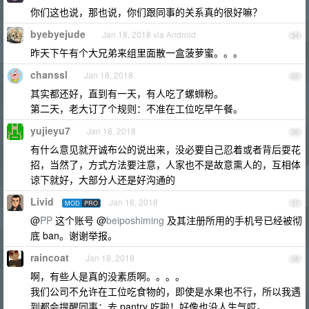
你们这也说，那也说，你们跟同事的关系真的很好嘛？
byebyejude
Jan 18, 2018 via Android
54
昨天下午有个大兄弟来组里面散一盒菠萝蜜。。。
chanssl
Jan 18, 2018
55
其实都还好，直到有一天，有人吃了螺蛳粉。
第二天，老大订了个规则：不准在工位吃早午餐。
yujieyu7
Jan 18, 2018
56
有什么意见就开诚布公的说出来，没必要自己忍着或者背后耍花
招，当然了，方式方法要注意，人家也不是故意熏人的，互相体
谅下就好，大部分人还是好沟通的
Livid
Jan 18, 2018
MOD
PRO
57
@
PP
这个账号 @
beiposhiming
及其注册所用的手机号已经被彻
底 ban。谢谢举报。
raincoat
Jan 18, 2018
58
啊，有些人是真的没素质啊。。。。
我们公司不允许在工位吃食物的，即使是水果也不行，所以我遇
到都会提醒同事：去 pantry 吃啦！好像也没人生气哎。