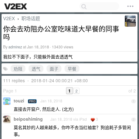
V2EX
职场话题
›
你会去劝阻办公室吃味道大早餐的同事
吗
By
admirez
at Jan 18, 2018 · 13430 views
我拉不下面子，只能躲外面去透透气
劝阻
透气
面子
早餐
111 replies
•
2018-01-24 00:00:21 +08:00
Page 1
1
of 2
2
touzi
Jan 18, 2018
PRO
1
直接去开窗户, 然后走人. (北方)
beiposhiming
Jan 18, 2018 via iPad
3
2
莫名其妙的人越来越多，你咋不去当红袖套？狗追耗子多管闲
事。