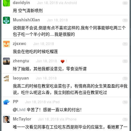
davidyin
Jan 18, 2018 via Android
69
用 空气清新喷剂
MushishiXian
Jan 18, 2018
70
说倒是不会说,倒是有点不喜欢这样的,我有个同事能够吃两三个
包子吃一个半小时的....我是很服的
zjsxwc
Jan 18, 2018
71
我会在他吃的时候吃榴莲
zhengtu
Jan 18, 2018
1
72
除了抽烟，其他我都没意见，零食没所谓
laoyuan
Jan 18, 2018
73
我高二的时候在教室吃韭菜包子，有情商高的女生笑盈盈的冲我
说，吃什么呢这么香，我立刻脸红再也没在教室吃过
PP
Jan 18, 2018 via iPad
74
@
Livid
辛苦了！感谢一直以来的付出！
McTaylor
Jan 18, 2018 via iPhone
75
唯一一次看见同事在工位吃东西是刚毕业的应届生，看她累了一