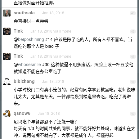
直接做对面开始抠脚。
southsala
Jan 18, 2018
45
会直接讨一点尝尝
Tink
Jan 18, 2018 via iPhone
46
@
beiposhiming
#14 应该是除了吃的人，所有人都不喜欢。当
然吃的那个人是 biao 子
Tink
Jan 18, 2018 via iPhone
47
@
whosesmile
#30 这种傻逼不用多废话，照脸上泼一杯豆浆他
就知道不能在办公室吃了
bibizhang
Jan 18, 2018
48
小学时校门口有卖小笼包的，经常有同学拿到教室吃，老师说味
儿太大，尤其是冬天。一律都给轰到楼道里去吃，吃完了再进
来。
qsnow6
Jan 18, 2018
49
尼玛吃个早餐都忍不了还能干嘛？
每天有 1/3 的时间共处的同事，就不能好好共处吗，味道实在太
冲，说两句嘴不就完了，大家都是成年人，都懂得起