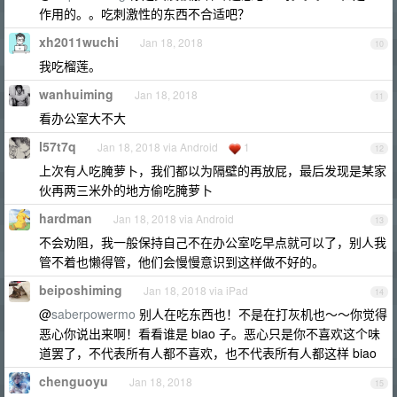
作用的。。吃刺激性的东西不合适吧？
xh2011wuchi
Jan 18, 2018
10
我吃榴莲。
wanhuiming
Jan 18, 2018
11
看办公室大不大
l57t7q
Jan 18, 2018 via Android
1
12
上次有人吃腌萝卜，我们都以为隔壁的再放屁，最后发现是某家
伙再两三米外的地方偷吃腌萝卜
hardman
Jan 18, 2018 via Android
13
不会劝阻，我一般保持自己不在办公室吃早点就可以了，别人我
管不着也懒得管，他们会慢慢意识到这样做不好的。
beiposhiming
Jan 18, 2018 via iPad
14
@
saberpowermo
别人在吃东西也！不是在打灰机也～～你觉得
恶心你说出来啊！看看谁是 biao 子。恶心只是你不喜欢这个味
道罢了，不代表所有人都不喜欢，也不代表所有人都这样 biao
chenguoyu
Jan 18, 2018
15