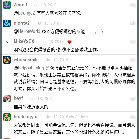
Zeonjl
Jan 18, 2018
27
@
LeungJZ
有些人就喜欢在卡座吃...
nightv2
Jan 18, 2018
28
@
HelloiWorld
#22 方便螺蛳粉的味道 (￣_,￣ )
MikeV2EX
Jan 18, 2018
1
29
啊?我只会觉得挺香的?好像不会影响我工作吧
whosesmile
Jan 18, 2018
30
@
beiposhiming
公众场合是禁止吸烟的，你不能以别人也抽烟
就说我侨情；航班上是禁止携带榴莲的，你不能以别人也吃榴莲
就说我矫情；同理心是基本道德，不要等到别人的习惯影响你的
时候，你又开始怪别人不讲公德。
heyf
Jan 18, 2018
31
韭菜的味道很大的…
huclengyue
Jan 18, 2018 via Android
32
大家都是同事，可能会调侃几句，但是也不会直接说，而且别人
吃东西，除了臭豆腐这些，其他的也没什么太多的味道吧。