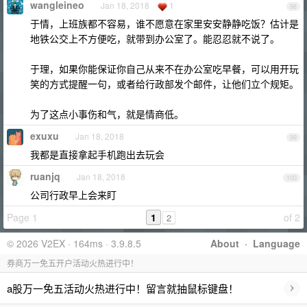
wangleineo
Jan 18, 2018
1
98
于情，上班族都不容易，谁不愿意在家里安安静静吃饭？估计是
地铁公交上不方便吃，就带到办公室了。能忍忍就不说了。
于理，如果你能保证你自己从来不在办公室吃早餐，可以用开玩
笑的方式提醒一句，或者给行政部发个邮件，让他们立个规矩。
为了这点小事伤和气，就是情商低。
exuxu
Jan 18, 2018
99
我都是直接拿起手机跑出去玩会
ruanjq
Jan 18, 2018
100
公司行政早上会来盯
Page 1
1
of 2
2
© 2026 V2EX · 164ms · 3.9.8.5
About
·
Language
券商万一免五开户活动火热进行中！
›
a股万一免五活动火热进行中！留言就抽鼠标键盘！