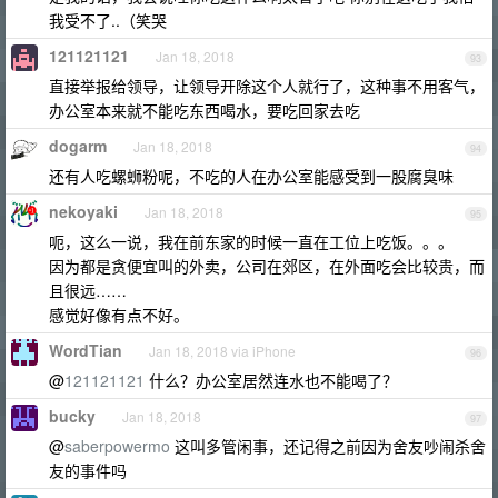
我受不了..（笑哭
121121121
Jan 18, 2018
93
直接举报给领导，让领导开除这个人就行了，这种事不用客气，
办公室本来就不能吃东西喝水，要吃回家去吃
dogarm
Jan 18, 2018
94
还有人吃螺蛳粉呢，不吃的人在办公室能感受到一股腐臭味
nekoyaki
Jan 18, 2018
95
呃，这么一说，我在前东家的时候一直在工位上吃饭。。。
因为都是贪便宜叫的外卖，公司在郊区，在外面吃会比较贵，而
且很远……
感觉好像有点不好。
WordTian
Jan 18, 2018 via iPhone
96
@
121121121
什么？办公室居然连水也不能喝了？
bucky
Jan 18, 2018
97
@
saberpowermo
这叫多管闲事，还记得之前因为舍友吵闹杀舍
友的事件吗