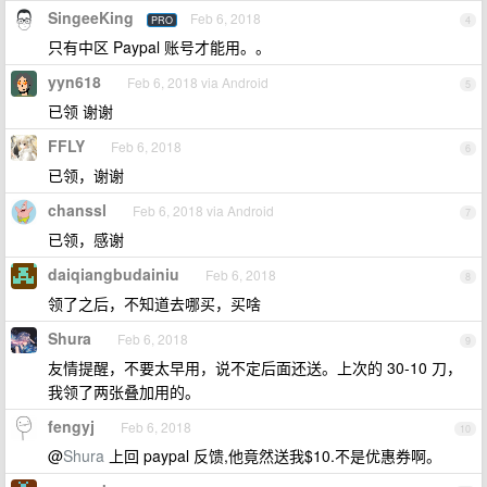
SingeeKing
Feb 6, 2018
PRO
4
只有中区 Paypal 账号才能用。。
yyn618
Feb 6, 2018 via Android
5
已领 谢谢
FFLY
Feb 6, 2018
6
已领，谢谢
chanssl
Feb 6, 2018 via Android
7
已领，感谢
daiqiangbudainiu
Feb 6, 2018
8
领了之后，不知道去哪买，买啥
Shura
Feb 6, 2018
9
友情提醒，不要太早用，说不定后面还送。上次的 30-10 刀，
我领了两张叠加用的。
fengyj
Feb 6, 2018
10
@
Shura
上回 paypal 反馈,他竟然送我$10.不是优惠券啊。