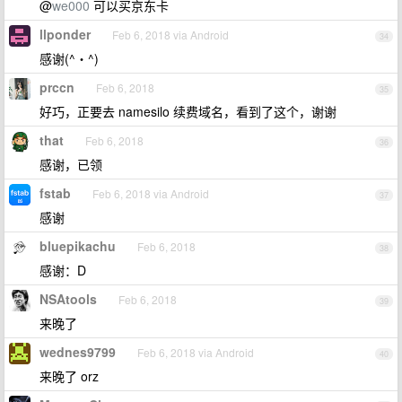
@
we000
可以买京东卡
llponder
Feb 6, 2018 via Android
34
感谢(^・^)
prccn
Feb 6, 2018
35
好巧，正要去 namesilo 续费域名，看到了这个，谢谢
that
Feb 6, 2018
36
感谢，已领
fstab
Feb 6, 2018 via Android
37
感谢
bluepikachu
Feb 6, 2018
38
感谢：D
NSAtools
Feb 6, 2018
39
来晚了
wednes9799
Feb 6, 2018 via Android
40
来晚了 orz