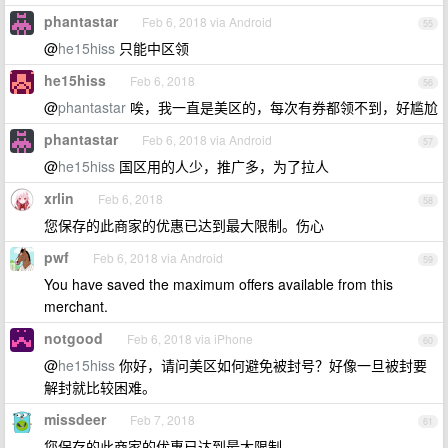
phantastar
Feb 6, 2018 via Android
55
@
he15hiss
只能中区领
he15hiss
Feb 6, 2018
56
@
phantastar
唉，我一直是美区的，每次有券都领不到，好尴尬
phantastar
Feb 6, 2018 via Android
57
@
he15hiss
国区用的人少，推广多，为了拉人
xrlin
Feb 6, 2018
58
您保存的此商家的优惠已达到最大限制。伤心
pwf
Feb 6, 2018 via Android
59
You have saved the maximum offers available from this
merchant.
notgood
Feb 6, 2018 via iPhone
60
@
he15hiss
你好，请问美区如何避免被封号？好像一旦被封要
解封就比较困难。
missdeer
Feb 7, 2018
61
您保存的此商家的优惠已达到最大限制。