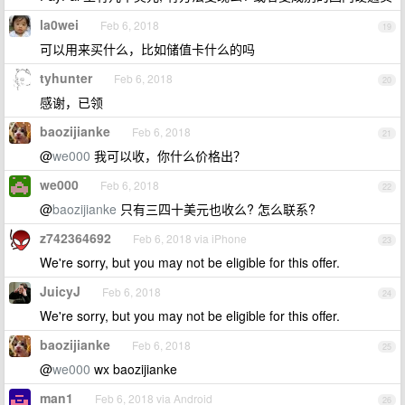
la0wei
Feb 6, 2018
19
可以用来买什么，比如储值卡什么的吗
tyhunter
Feb 6, 2018
20
感谢，已领
baozijianke
Feb 6, 2018
21
@
we000
我可以收，你什么价格出？
we000
Feb 6, 2018
22
@
baozijianke
只有三四十美元也收么? 怎么联系?
z742364692
Feb 6, 2018 via iPhone
23
We're sorry, but you may not be eligible for this offer.
JuicyJ
Feb 6, 2018
24
We're sorry, but you may not be eligible for this offer.
baozijianke
Feb 6, 2018
25
@
we000
wx baozijianke
man1
Feb 6, 2018 via Android
26