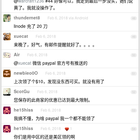
@
warcraft1236
#44 好像可以，我走到最后一步没买，她们说
黄了。我就没操作了。
thundernet8
Feb 6, 2018 via Android
48
linode 充了 20 刀
xuecat
Feb 6, 2018
49
来晚了，好气，有邮件提醒就好了。。。。
Air
Feb 6, 2018
50
@
xuecat
微信 paypal 官方号有推送的
newbieo0O
Feb 6, 2018
51
上次领了个$10，发现没东西可买。就没有用了
ScotGu
Feb 6, 2018
52
您保存的此商家的优惠已达到最大限制。
he15hiss
Feb 6, 2018
53
我搞不懂，为啥 paypal 我一个都不能领了
he15hiss
Feb 6, 2018
1
54
你们是用中区的还是美区领的啊