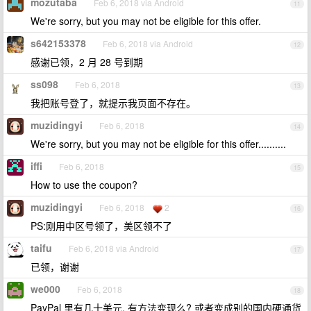
mozutaba
Feb 6, 2018 via Android
11
We're sorry, but you may not be eligible for this offer.
s642153378
Feb 6, 2018 via Android
12
感谢已领，2 月 28 号到期
ss098
Feb 6, 2018
13
我把账号登了，就提示我页面不存在。
muzidingyi
Feb 6, 2018
14
We're sorry, but you may not be eligible for this offer..........
iffi
Feb 6, 2018
15
How to use the coupon?
muzidingyi
Feb 6, 2018
2
16
PS:刚用中区号领了，美区领不了
taifu
Feb 6, 2018 via Android
17
已领，谢谢
we000
Feb 6, 2018
18
PayPal 里有几十美元, 有方法变现么? 或者变成别的国内硬通货