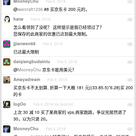
MooneyChu
Feb 6, 2018
41
@
warcraft1236
#8 买京东卡 200 元的，
hatw
Feb 6, 2018
42
怎么看领到了没呢？ 这样提示是我已经领过了？
您保存的此商家的优惠已达到最大限制。
jjianwen68
Feb 6, 2018
43
已达最大限制
daiqiangbudainiu
Feb 6, 2018
44
@
MooneyChu
京东卡能用美元？
Amayadream
Feb 6, 2018
45
买京东卡不太划算, 折算一下大概 181 元{(33.85-5)*6.28}买 200
的卡
logOo
Feb 6, 2018 via Android
46
上次 30 减 10 买了某商家的 vps,商家跑路，争议完居然退了
30，以为只退 20。
MooneyChu
Feb 6, 2018
47