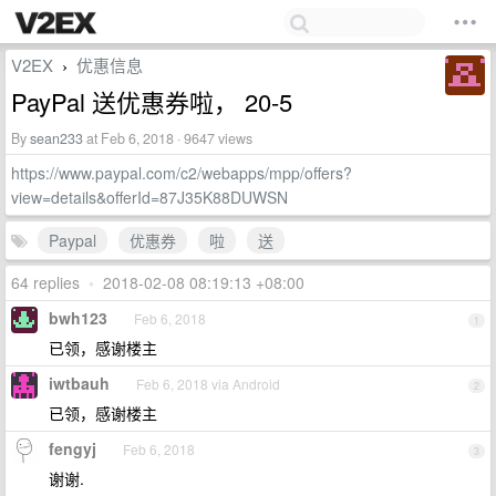
V2EX
优惠信息
›
PayPal 送优惠券啦， 20-5
By
sean233
at Feb 6, 2018 · 9647 views
https://www.paypal.com/c2/webapps/mpp/offers?
view=details&offerId=87J35K88DUWSN
Paypal
优惠券
啦
送
64 replies
•
2018-02-08 08:19:13 +08:00
bwh123
Feb 6, 2018
1
已领，感谢楼主
iwtbauh
Feb 6, 2018 via Android
2
已领，感谢楼主
fengyj
Feb 6, 2018
3
谢谢.