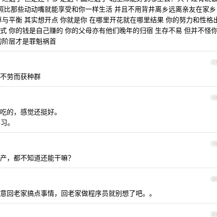
 照比那些动动嘴就能享受和你一样生活 并且不用背井离乡远离亲友在家乡
与平衡 其实想开点 你就是你 在哪里开花就在哪里结果 你的努力和性格
式 你的钱是自己赚的 你的父母亦有他们晚年的归宿 生存不易 但并不怪
的阶层才是罪魁祸首
1
不劳而获种群
1
吃的，感觉还挺好。
学习。
1
产，都不知道还能干嘛？
2
意回老家搞点事情，回老家做程序员就别想了吧。。
2