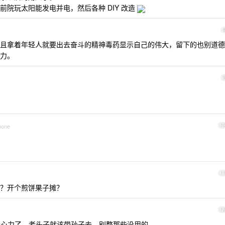
院玩太阳能发电并电，然后各种 DIY 改造
且拿着年轻人就要出去奋斗的精神毒药显示自己的伟大，留下的也别道德
力。
hone
1
1
？开个煎饼果子摊？
1
心力了，老头子就该带孙子去，别整那些没用的。