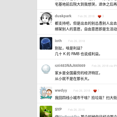
宅基地前后院大到我想哭，退休之后再前
duskpark
3
Feb 26, 2018
都支持吧，但是出去的别怂恿别人出去
绑架别人的意愿，自由意愿即是生活动
ioth
Feb 26, 2018
别扯，啥是利益？
几十 K 的 RMB 也说成利益。
rzti483NAJ66l669
Feb 26, 2018 via iP
家乡是全国最穷的经济特区，
从小就不是在那长大。
wwdyy
1
Feb 26, 2018
我回四线小城市干啥？捡垃圾？扫大街
SYP
Feb 26, 2018
@
MadbookPro
那个时候你已经没那个