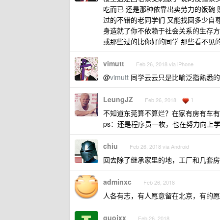
吃而已 还是那种依靠出卖劳力的饭碗
过的不错的老同学们 又能找回多少自尊
身造就了你不依赖于社会关系的生存方
或那些过的比你好的同学 那些看不见
vimutt
Feb 26, 2018 via iPhone
@
vimutt
同学云云只是比喻泛指熟悉的
LeungJZ
1
Feb 26, 2018
不知道东莞算不算烂？在家有房有车有
ps：还是程序员一枚，也在努力向上
chiu
Feb 26, 2018 via Android
回去除了继承家里的地，工厂和几套房
adminxc
Feb 26, 2018
人各有志，有人愿意留在北京，有的愿
guojxx
Feb 26, 2018