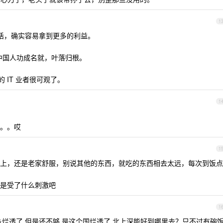
1
话，确实容易拿到更多的利益。
中国人功成名就，叶落归根。
 IT 业者很可观了。
1
。。哎
1
上，还是老家舒服，别说其他的东西，就吃的东西相去太远，每次到饭点
是受了什么刺激吧
1
乡烂透了 但是还不够 是这个国烂透了 北上深能好到哪里去？只不过有碗