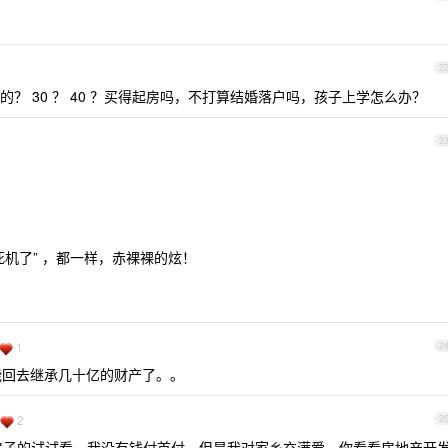
2
k 的？ 30 ？ 40 ？买得起房吗，不打算结婚落户吗，孩子上学怎么办？
2
机了” ，都一样，赤裸裸的炫！
1
2
能回去继承几十亿的财产了。。
2
2
房子的试试看，我没有钱付首付，但是我对家乡充满爱，你看看房地产开