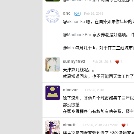
onc
Feb 26, 2018
OP
@
akinoniku
嗯，在国外如果你年轻的
@
MadbookPro
家乡养老是好选项。 
@
ioth
每月几十 k，对于在二三线城市的
sunny1992
1
Feb 26, 2018
天津算几线呢。。
就算知道回去，也不可能回天津工作了
nicevar
Feb 26, 2018
除了深圳，其他几个城市都呆了三年以
都没欲望
在家乡写程序与有权势有啥关系，楼主
vimutt
1
Feb 26, 2018 via iPhone
楼主这是回老家受刺激了 说的没错家