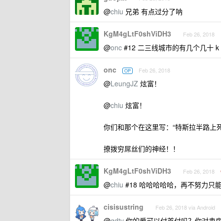
@
chiu
兄弟 有点过分了呐
KgM4gLtF0shViDH3
Feb 26, 2018
@
onc
#12 二三线城市的有几个几十 
onc
Feb 26, 2018
OP
@
LeungJZ
炫富！
@
chiu
炫富！
你们和那个在这里写：“特斯拉半路上死
撩拨穷屌丝们的神经！！
KgM4gLtF0shViDH3
Feb 26, 2018
@
chiu
#18 哈哈哈哈哈，再不努力只
cisisustring
Feb 26, 2018 via Android
@
gdtv
你的爱可以付首付吗？你对卖