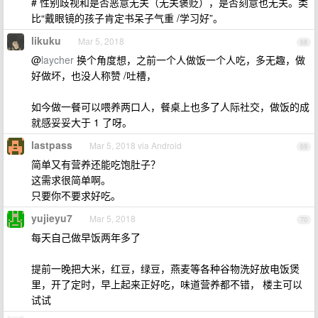
# 性别歧视和是否恶意无关（无关褒贬），是否刻意也无关。类
比“戴眼镜的孩子肯定书呆子气重 /学习好”。
likuku
Mar 5, 2018
68
@
laycher
换个角度想，之前一个人做饭一个人吃，多无趣，做
好做坏，也没人称赞 /吐槽，
如今做一餐可以喂养两口人，餐桌上也多了人际社交，做饭的成
就感妥妥大于 1 了呀。
lastpass
Mar 5, 2018 via Android
69
简单又有营养还能吃饱肚子？
这需求很简单啊。
只要你不要求好吃。
yujieyu7
Mar 5, 2018
70
每天自己做早饭两年多了
提前一晚把大米，红豆，绿豆，燕麦等各种谷物洗好放电饭煲
里，开了定时，早上起来正好吃，味道营养都不错， 楼主可以
试试