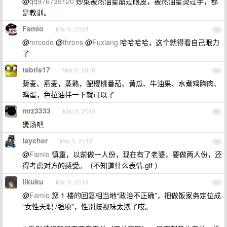
@
qq976739120
炒菜被热油星崩过眼皮，被热油星烫过手，都
是教训。
Famio
Mar 5, 2018
63
@
mrcode
@
throns
@
Fuxiang
哈哈哈哈，这个就得看自己眼力
了
tabris17
Mar 5, 2018
64
藜麦、燕麦，蒸熟，配樱桃番茄、黄瓜、牛油果、水煮鸡胸肉、
鸡蛋，色拉油拌一下就可以了
mrz3333
Mar 5, 2018
65
煲汤吧
laycher
Mar 5, 2018
66
@
Famio
慎重，以前做一人份，现在有了老婆，要做两人份，还
得考虑对方的感受。（不知道什么表情.gif ）
likuku
Mar 5, 2018
67
@
Famio
您 1 楼的回复相当地“政治不正确”，把做饭家务定位成
“女性天职 /强项”，性别歧视味太浓了哎。