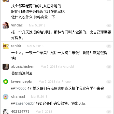
找个邻居老两口的儿女在外地的
跟他们说你午饭晚饭包月在他家吃
做什么吃什么 价格商量一下
vindac
Mar 5, 2018
89
报一个几天速成的培训班，那种专门叫人做饭的，比自己琢磨要
好得多。
tan90
Mar 5, 2018
90
一个人，一顿一个荤菜！然后一大碗白米饭！管饱！就是饿得
快！
abusizhishen
Mar 5, 2018 via Android
91
葡萄糖注射液
lawrencepbr
Mar 5, 2018 via iPhone
92
@
lfk0000
47 楼这哥们有点厉害啊👍这操作我实在学不来😂
chanssl
Mar 5, 2018
93
@
lawrencepbr
#92 这哥们确实很懒，懒出天际
402124773
Mar 6, 2018
94