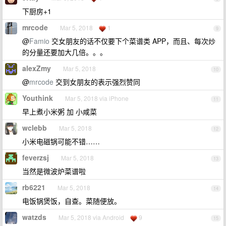
下厨房+1
mrcode
Mar 5, 2018
1
9
@
Famio
交女朋友的话不仅要下个菜谱类 APP，而且、每次炒
的分量还要加大几倍。。。
alexZmy
Mar 5, 2018
10
@
mrcode
交到女朋友的表示强烈赞同
Youthink
Mar 5, 2018 via iPhone
11
早上煮小米粥 加 小咸菜
wclebb
Mar 5, 2018
12
小米电磁锅可能不错……
feverzsj
Mar 5, 2018
13
当然是微波炉菜谱啦
rb6221
Mar 5, 2018
14
电饭锅煲饭，自查。菜随便放。
watzds
Mar 5, 2018 via Android
9
15