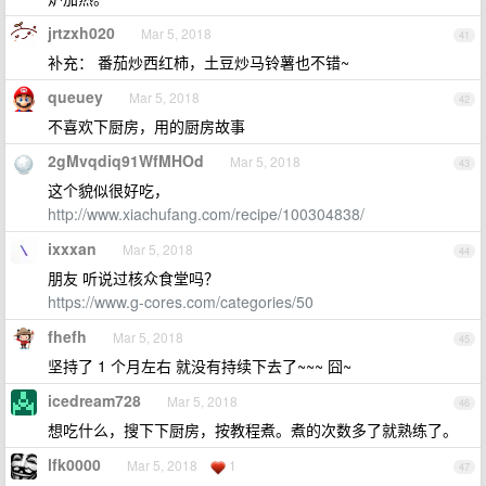
jrtzxh020
Mar 5, 2018
41
补充： 番茄炒西红柿，土豆炒马铃薯也不错~
queuey
Mar 5, 2018
42
不喜欢下厨房，用的厨房故事
2gMvqdiq91WfMHOd
Mar 5, 2018
43
这个貌似很好吃，
http://www.xiachufang.com/recipe/100304838/
ixxxan
Mar 5, 2018
44
朋友 听说过核众食堂吗？
https://www.g-cores.com/categories/50
fhefh
Mar 5, 2018
45
坚持了 1 个月左右 就没有持续下去了~~~ 囧~
icedream728
Mar 5, 2018
46
想吃什么，搜下下厨房，按教程煮。煮的次数多了就熟练了。
lfk0000
Mar 5, 2018
1
47