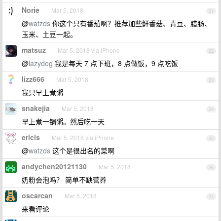
Norie
Mar 5, 2018
21
@
watzds
你这个只有番茄啊？推荐加些鲜香菇、青豆、腊肠、
玉米、土豆一起。
matsuz
Mar 5, 2018 via iPhone
22
@
lazydog
我是每天 7 点下班，8 点做饭，9 点吃饭
lizz666
Mar 5, 2018
23
我只早上煮粥
snakejia
Mar 5, 2018
24
早上煮一锅粥。然后吃一天
ericls
Mar 5, 2018 via iPhone
25
@
watzds
这个是很出名的菜啊
andychen20121130
Mar 5, 2018
26
奶粉会泡吗？ 简单不缺营养
oscarcan
Mar 5, 2018
27
来看评论