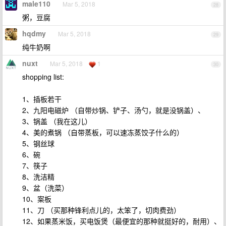
male110
Mar 5, 2018
28
粥，豆腐
hqdmy
Mar 5, 2018
29
纯牛奶啊
nuxt
Mar 5, 2018
1
30
shopping list:
1、插板若干
2、九阳电磁炉 （自带炒锅、铲子、汤勺，就是没锅盖）、
3、锅盖 （我在这儿）
4、美的煮锅 （自带蒸板，可以速冻蒸饺子什么的）
5、钢丝球
6、碗
7、筷子
8、洗洁精
9、盆（洗菜）
10、案板
11、刀 （买那种锋利点儿的，太笨了，切肉费劲）
12、如果蒸米饭，买电饭煲（最便宜的那种就挺好的，耐用）、