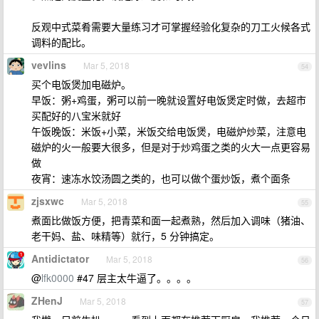
反观中式菜肴需要大量练习才可掌握经验化复杂的刀工火候各式
调料的配比。
vevlins
Mar 5, 2018
54
买个电饭煲加电磁炉。
早饭：粥+鸡蛋，粥可以前一晚就设置好电饭煲定时做，去超市
买配好的八宝米就好
午饭晚饭：米饭+小菜，米饭交给电饭煲，电磁炉炒菜，注意电
磁炉的火一般要大很多，但是对于炒鸡蛋之类的火大一点更容易
做
夜宵：速冻水饺汤圆之类的，也可以做个蛋炒饭，煮个面条
zjsxwc
Mar 5, 2018
55
煮面比做饭方便，把青菜和面一起煮熟，然后加入调味（猪油、
老干妈、盐、味精等）就行，5 分钟搞定。
Antidictator
Mar 5, 2018
56
@
lfk0000
#47 层主太牛逼了。。。。
ZHenJ
Mar 5, 2018
57