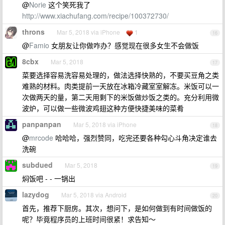
@
Norie
这个笑死我了
http://www.xiachufang.com/recipe/100372730/
throns
Mar 5, 2018 via iPhone
1
16
@
Famio
女朋友让你做咋办？感觉现在很多女生不会做饭
8cbx
Mar 5, 2018
17
菜要选择容易洗容易处理的，做法选择快熟的，不要买豆角之类
难熟的材料。肉类提前一天放在冰箱冷藏室室解冻。米饭可以一
次做两天的量，第二天用剩下的米饭做炒饭之类的。充分利用微
波炉，可以做一些微波鸡翅这种方便快捷美味的菜肴
panpanpan
Mar 5, 2018 via iPhone
18
@
mrcode
哈哈哈，强烈赞同，吃完还要各种勾心斗角决定谁去
洗碗
subdued
Mar 5, 2018
19
焖饭吧 - - 一锅出
lazydog
Mar 5, 2018 via Android
20
首先，推荐下厨房。其次，想问下，是如何做到有时间做饭的
呢？毕竟程序员的上班时间很紧！求告知～