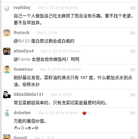
tvallday
Mar 5, 2018 via Android
82
自己一个人做饭自己吃太麻烦了而且没有乐趣。要不找个老婆，
要不及早放弃。
lhstock
Mar 5, 2018
83
@
llb123
蛋白质过剩会成白痴的
aliasliyu4
Mar 5, 2018 via iPhone
84
@
Famio
女朋友给你做饭吗！呵呵
liuwenxu
Mar 5, 2018 via Android
85
刚好最近发现，菜籽油的沸点只有 107 度，什么都加点水到点
油，俗称水炒
580a388da131
Mar 5, 2018
86
常见菜都挺简单的，只有洗菜切菜是最费时间的。
dobelee
Mar 5, 2018 via Android
1
87
万能的番茄炒蛋。
🍅+🥚+🍚=🥘
0ooo0
Mar 5, 2018
88