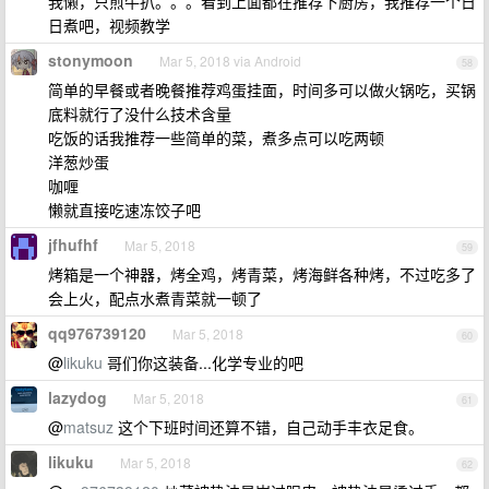
我懒，只煎牛扒。。。看到上面都在推荐下厨房，我推荐一个日
日煮吧，视频教学
stonymoon
Mar 5, 2018 via Android
58
简单的早餐或者晚餐推荐鸡蛋挂面，时间多可以做火锅吃，买锅
底料就行了没什么技术含量
吃饭的话我推荐一些简单的菜，煮多点可以吃两顿
洋葱炒蛋
咖喱
懒就直接吃速冻饺子吧
jfhufhf
Mar 5, 2018
59
烤箱是一个神器，烤全鸡，烤青菜，烤海鲜各种烤，不过吃多了
会上火，配点水煮青菜就一顿了
qq976739120
Mar 5, 2018
60
@
likuku
哥们你这装备...化学专业的吧
lazydog
Mar 5, 2018
61
@
matsuz
这个下班时间还算不错，自己动手丰衣足食。
likuku
Mar 5, 2018
62