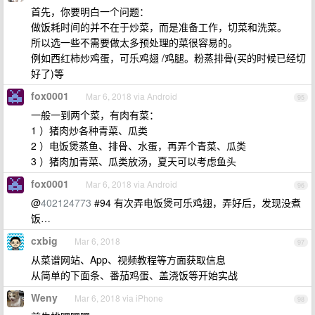
首先，你要明白一个问题：
做饭耗时间的并不在于炒菜，而是准备工作，切菜和洗菜。
所以选一些不需要做太多预处理的菜很容易的。
例如西红柿炒鸡蛋，可乐鸡翅 /鸡腿。粉蒸排骨(买的时候已经切
好了)等
fox0001
Mar 6, 2018 via Android
95
一般一到两个菜，有肉有菜：
1 ）猪肉炒各种青菜、瓜类
2 ）电饭煲蒸鱼、排骨、水蛋，再弄个青菜、瓜类
3 ）猪肉加青菜、瓜类放汤，夏天可以考虑鱼头
fox0001
Mar 6, 2018 via Android
96
@
402124773
#94 有次弄电饭煲可乐鸡翅，弄好后，发现没煮
饭…
cxbig
Mar 6, 2018
97
从菜谱网站、App、视频教程等方面获取信息
从简单的下面条、番茄鸡蛋、盖浇饭等开始实战
Weny
Mar 6, 2018 via iPhone
98