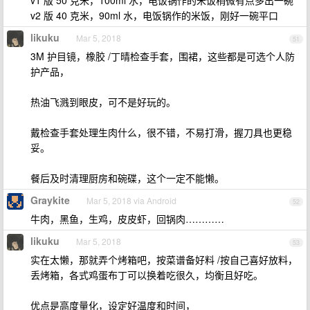
v1 版 50 克米，100ml 水，电饭锅作的米饭稍微有点多出一碗
v2 版 40 克米，90ml 水，电饭锅作的米饭，刚好一碗平口
likuku
Mar 5, 2018
51
3M 护目镜，橡胶 /丁晴检查手套，围裙，这些都是可选个人防
护产品，
热油飞溅到眼皮，可不是好玩的。
戴检查手套处理生肉什么，很不错，不易打滑，握刀具也更稳
妥。
餐后及时清理厨房和碗碟，这个一定不能懒。
Graykite
Mar 5, 2018 via Android
52
牛肉，黑鱼，生鸡，皮皮虾，回锅肉…………
likuku
Mar 5, 2018
53
实在太懒，那就弄个烤箱吧，按菜谱备好料 /按自己喜好放料，
丢烤箱，各式鸡蛋布丁可以换着吃很久，均衡且好吃。
优点是高度量化，设定好温度和时间，