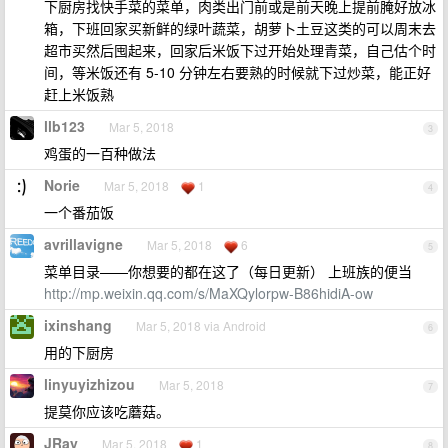
下厨房找快手菜的菜单，肉类出门前或是前天晚上提前腌好放冰
箱，下班回家买新鲜的绿叶蔬菜，胡萝卜土豆这类的可以周末去
超市买然后囤起来，回家后米饭下过开始处理青菜，自己估个时
间，等米饭还有 5-10 分钟左右要熟的时候就下过炒菜，能正好
赶上米饭熟
llb123
Mar 5, 2018
3
鸡蛋的一百种做法
Norie
Mar 5, 2018
1
4
一个番茄饭
avrillavigne
Mar 5, 2018
6
5
菜单目录——你想要的都在这了（每日更新） 上班族的便当
http://mp.weixin.qq.com/s/MaXQylorpw-B86hidiA-ow
ixinshang
Mar 5, 2018 via Android
6
用的下厨房
linyuyizhizou
Mar 5, 2018
7
提莫你应该吃蘑菇。
JRay
Mar 5, 2018
1
8