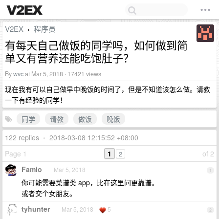
V2EX
程序员
›
有每天自己做饭的同学吗，如何做到简
单又有营养还能吃饱肚子？
By
wvc
at Mar 5, 2018 · 17421 views
现在我有可以自己做早中晚饭的时间了，但是不知道该怎么做。请教
一下有经验的同学！
同学
请教
做饭
晚饭
122 replies
•
2018-03-08 12:15:52 +08:00
Page 1
1
of 2
2
Famio
Mar 5, 2018
1
你可能需要菜谱类 app，比在这里问更靠谱。
或者交个女朋友。
tyhunter
Mar 5, 2018
5
2