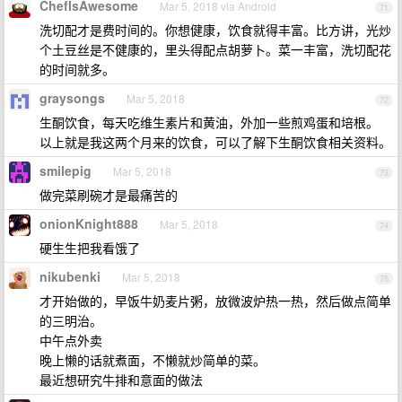
ChefIsAwesome
Mar 5, 2018 via Android
71
洗切配才是费时间的。你想健康，饮食就得丰富。比方讲，光炒
个土豆丝是不健康的，里头得配点胡萝卜。菜一丰富，洗切配花
的时间就多。
graysongs
Mar 5, 2018
72
生酮饮食，每天吃维生素片和黄油，外加一些煎鸡蛋和培根。
以上就是我这两个月来的饮食，可以了解下生酮饮食相关资料。
smilepig
Mar 5, 2018
73
做完菜刷碗才是最痛苦的
onionKnight888
Mar 5, 2018
74
硬生生把我看饿了
nikubenki
Mar 5, 2018
75
才开始做的，早饭牛奶麦片粥，放微波炉热一热，然后做点简单
的三明治。
中午点外卖
晚上懒的话就煮面，不懒就炒简单的菜。
最近想研究牛排和意面的做法