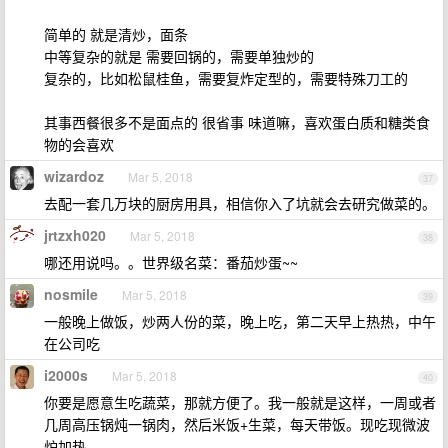
简单的 就是清炒，面条
中等复杂的就是 需要回锅的，需要单独炒的
复杂的，比如松鼠桂鱼，需要复炸定型的，需要特殊刀工的
其事西餐很多不是面点的 很省事 味道嘛，喜欢蛋白质和糖类食
物的会喜欢
wizardoz
Mar 5, 2018
37
去配一套几万块的厨房用具，相信你入了坑就会去研究做菜的。
jrtzxh020
Mar 5, 2018
38
哪还用说吗。。世界级名菜：番茄炒蛋~~
nosmile
Mar 5, 2018
39
一般晚上做饭，炒两人份的菜，晚上吃，第二天早上热热，中午
在公司吃
i2000s
Mar 5, 2018
40
你要是愿意生吃蔬菜，那就方便了。我一般就是这样，一周或者
几周高压锅炖一锅肉，然后米饭+生菜，每天带饭。现吃现微波
炉加热。