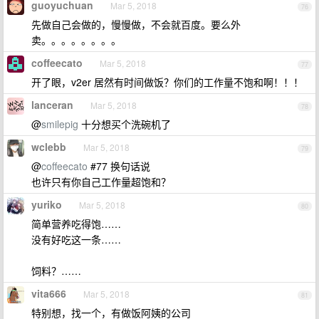
guoyuchuan
Mar 5, 2018
76
先做自己会做的，慢慢做，不会就百度。要么外
卖。。。。。。。。
coffeecato
Mar 5, 2018
77
开了眼，v2er 居然有时间做饭？你们的工作量不饱和啊！！！
lanceran
Mar 5, 2018
78
@
smilepig
十分想买个洗碗机了
wclebb
Mar 5, 2018
79
@
coffeecato
#77 换句话说
也许只有你自己工作量超饱和？
yuriko
Mar 5, 2018
80
简单营养吃得饱……
没有好吃这一条……
饲料？……
vita666
Mar 5, 2018
81
特别想，找一个，有做饭阿姨的公司