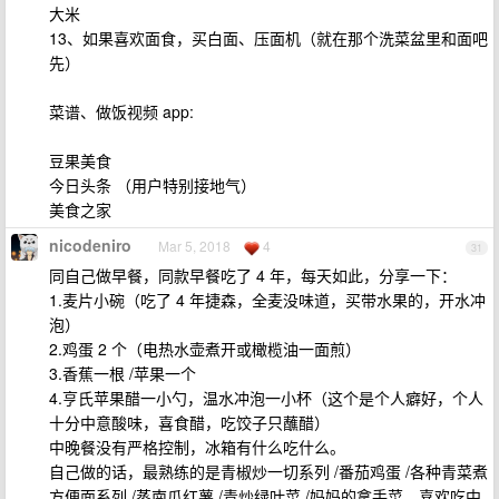
大米
13、如果喜欢面食，买白面、压面机（就在那个洗菜盆里和面吧
先）
菜谱、做饭视频 app:
豆果美食
今日头条 （用户特别接地气）
美食之家
nicodeniro
Mar 5, 2018
4
31
同自己做早餐，同款早餐吃了 4 年，每天如此，分享一下：
1.麦片小碗（吃了 4 年捷森，全麦没味道，买带水果的，开水冲
泡）
2.鸡蛋 2 个（电热水壶煮开或橄榄油一面煎）
3.香蕉一根 /苹果一个
4.亨氏苹果醋一小勺，温水冲泡一小杯（这个是个人癖好，个人
十分中意酸味，喜食醋，吃饺子只蘸醋）
中晚餐没有严格控制，冰箱有什么吃什么。
自己做的话，最熟练的是青椒炒一切系列 /番茄鸡蛋 /各种青菜煮
方便面系列 /蒸南瓜红薯 /青炒绿叶菜 /妈妈的拿手菜，喜欢吃中