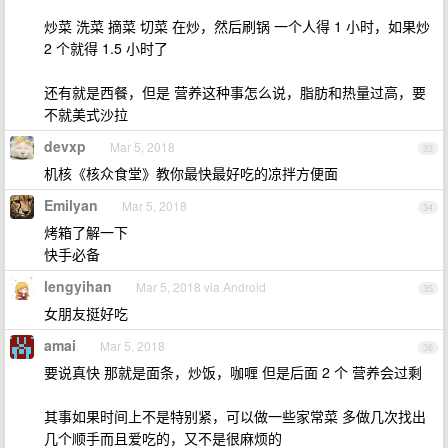
炒菜 洗菜 摘菜 切菜 在炒，然后刷锅 一个人得 1 小时，如果炒
2 个就得 1.5 小时了
还有就是西餐，但是 营养这种事怎么说，脂肪和热量过高，要
不就美式沙拉
devxp
Mar 5, 2018
33
机核《核众食堂》教你最快最好吃的凉拌方便面
Emilyan
Mar 5, 2018
34
烤箱了解一下
快手必备
lengyihan
Mar 5, 2018 via Android
35
女朋友挺好吃
amai
Mar 5, 2018
36
要说真快 那就是面条，炒饭，咖喱 但是后面 2 个 营养会过剩
其事如果时间上不是特别紧，可以做一些家常菜 多做几次找出
几个顺手而且爱吃的，又不是很麻烦的