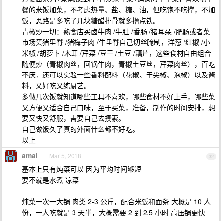
餐的米饭加菜，不考虑热量、盐、糖、油，但吃饱不吃撑，不加
饭，思路是多吃了几块糖醋排骨就多撸点铁。
青椒炒一切：熟食店买卤牛肉 /牛肚 /香肠 /猪耳朵 /肥肠或者菜
市场买猪里脊 /猪梅子肉 /牛里脊自己切丝腌制，洋葱 /红椒 /小
米椒 /胡萝卜 /木耳 /芹菜 /豆干 /土豆 /藕片，这些食材自由组合
随便炒（青椒肉丝，回锅牛肉，青椒土豆丝，芹菜肉丝），百吃
不厌，还可以实验一些香料配料（花椒、干尖椒、泡椒）以及酱
料，又好吃又练厨艺。
多做几次饭就知道哪些工具不喜欢，哪些食材不好上手，哪些菜
又方便又适合自己口味，至于买菜，准备，制作的时间安排，想
要又快又舒服，需要自己去摸索。
自己做饭久了真的外面什么都不好吃。
以上
amai
Mar 5, 2018
32
基本上只有炖菜可以 因为平均时间够短
要不就是水煮 凉菜
炖菜一次一大锅 肉类 2-3 公斤，配合米饭和面条 大概是 10 人
份，一人吃就是 3 天半，大概需要 2 到 2.5 小时 高压锅更快