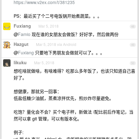
https://www.v2ex.com/t/381235
PS：最近买了个二号电饭锅开始煮蔬菜。。。
Fuxiang
Mar 5, 2018
48
@
Famio
现在谁的女朋友会做饭？好好学，然后做两份
Hazgut
Mar 5, 2018 via Android
49
@
Fuxiang
只要地下男朋友会做就可以了。。。
likuku
Mar 5, 2018
50
想吃啥就做啥，有啥难得？吃那么多年饭了，也该只知道自己喜
好了。
想健康，那就另一回事：
低盐低糖少油腻，蒸煮凉拌优先，煎炒炸尽量避免。
吃饱？量化会不会？买个电子秤，新做法 /配比前后作笔记，当
然可以拿 git 管理，可以有版本化。
例子: