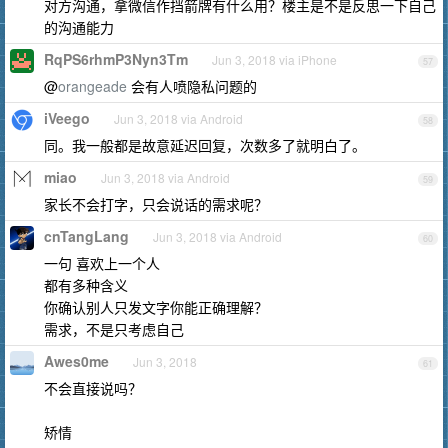
对方沟通，拿微信作挡箭牌有什么用？楼主是不是反思一下自己
的沟通能力
RqPS6rhmP3Nyn3Tm
Jun 3, 2018 via iPhone
57
@
orangeade
会有人喷隐私问题的
iVeego
Jun 3, 2018 via Android
58
同。我一般都是故意延迟回复，次数多了就明白了。
miao
Jun 3, 2018 via Android
59
家长不会打字，只会说话的需求呢？
cnTangLang
Jun 3, 2018 via Android
60
一句 喜欢上一个人
都有多种含义
你确认别人只发文字你能正确理解？
需求，不是只考虑自己
Awes0me
Jun 3, 2018
61
不会直接说吗？
矫情