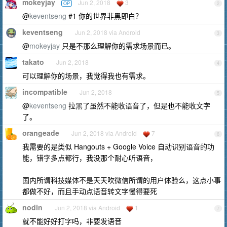
mokeyjay
Jun 2, 2018
3
OP
2
@
keventseng
#1 你的世界非黑即白？
keventseng
Jun 2, 2018 via Android
3
@
mokeyjay
只是不那么理解你的需求场景而已。
takato
Jun 2, 2018
4
可以理解你的场景，我觉得我也有需求。
incompatible
Jun 2, 2018
5
@
keventseng
拉黑了虽然不能收语音了，但是也不能收文字
了。
orangeade
Jun 2, 2018 via Android
7
6
我需要的是类似 Hangouts + Google Voice 自动识别语音的功
能，错字多点都行，我没那个耐心听语音，
国内所谓科技媒体不是天天吹微信所谓的用户体验么，这点小事
都做不好，而且手动点语音转文字慢得要死
nodin
Jun 2, 2018 via Android
1
7
就不能好好打字吗，非要发语音