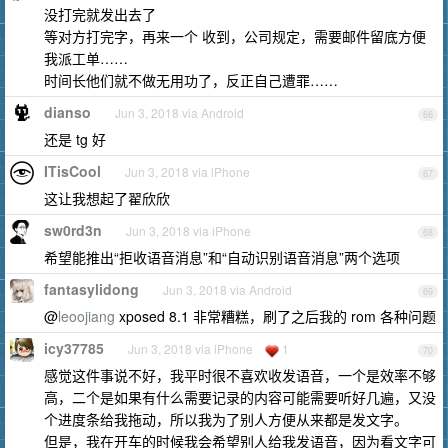
没打完就发出去了
等对方打完字，再来一个 收到，公司规定，需要邮件留底方便
我派工单……
时间长他们就不做无用功了，反正自己遭罪……
dianso
Jun 3, 2018 via Android
66
还是 tg 好
ITisCool
Jun 3, 2018 via iPhone
67
这让我想起了翟欣欣
sw0rd3n
Jun 3, 2018 via iPhone
68
希望能推出“拒收语音消息”和“自动识别语音消息”两个选项
fantasylidong
Jun 3, 2018 via Android
69
@
leoojiang
xposed 8.1 非常糟糕，刷了之后我的 rom 各种问题
icy37785
Jun 3, 2018 via iPhone
1
70
感觉这件事说不好，我平时很不喜欢收发语音，一个是效率不够
高，二个是如果有什么需要记录的内容可能需要听好几遍，又没
个进度条给我拖动，所以我为了别人方便从来都是发文字。
但是，我在开车的时候我会希望别人给我发语音，因为看文字可