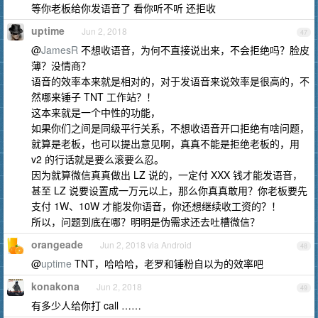
等你老板给你发语音了 看你听不听 还拒收
uptime
Jun 2, 2018
47
@
JamesR
不想收语音，为何不直接说出来，不会拒绝吗？脸皮
薄？没情商？
语音的效率本来就是相对的，对于发语音来说效率是很高的，不
然哪来锤子 TNT 工作站？！
这本来就是一个中性的功能，
如果你们之间是同级平行关系，不想收语音开口拒绝有啥问题，
就算是老板，也可以提出意见啊，真真不能是拒绝老板的，用
v2 的行话就是要么滚要么忍。
因为就算微信真真做出 LZ 说的，一定付 XXX 钱才能发语音，
甚至 LZ 说要设置成一万元以上，那么你真真敢用？你老板要先
支付 1W、10W 才能发你语音，你还想继续收工资的？！
所以，问题到底在哪？明明是伪需求还去吐槽微信？
orangeade
Jun 2, 2018 via Android
48
@
uptime
TNT，哈哈哈，老罗和锤粉自以为的效率吧
konakona
Jun 2, 2018
49
有多少人给你打 call ……