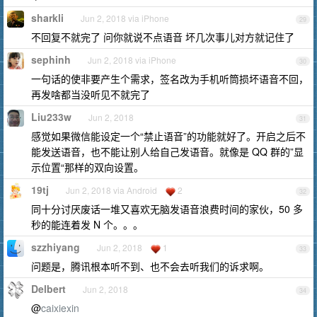
sharkli
Jun 2, 2018 via iPhone
29
不回复不就完了 问你就说不点语音 坏几次事儿对方就记住了
sephinh
Jun 2, 2018 via iPhone
30
一句话的使非要产生个需求，签名改为手机听筒损坏语音不回，
再发啥都当没听见不就完了
Liu233w
Jun 2, 2018
31
感觉如果微信能设定一个“禁止语音”的功能就好了。开启之后不
能发送语音，也不能让别人给自己发语音。就像是 QQ 群的”显
示位置“那样的双向设置。
19tj
Jun 2, 2018 via Android
2
32
同十分讨厌废话一堆又喜欢无脑发语音浪费时间的家伙，50 多
秒的能连着发 N 个。。。
szzhiyang
Jun 2, 2018
1
33
问题是，腾讯根本听不到、也不会去听我们的诉求啊。
Delbert
Jun 2, 2018
34
@
caixiexin