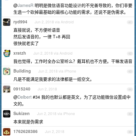
@
JamesR
明明是微信语音功能设计的不完善导致的，你们非要
生造一个砍掉最基础的最核心功能的需求，还说不是伪需求。
ryd994
Jun 2, 2018 via Android
41
直接就说，不方便听语音
然后发语音的，一律 T+8 再回
很快就老实了
xratzh
Jun 2, 2018 via Android
42
我也觉得，工作时全办公室听么？戴耳机也不方便。干嘛发语音
Building
Jun 2, 2018 via iPhone
43
凡是不能满足我要求的法律都是一纸空文。
0915240
Jun 2, 2018
44
@
Delbert
#34 我的也默认都是英文，为了这功能微信设置成中
文的。
Sukizen
Jun 2, 2018 via iPhone
45
本来就是伪需求
1762628386
Jun 2, 2018
46