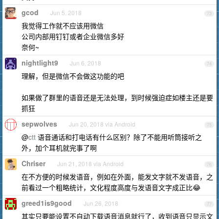
gcod
Jun 5, 2018
73
我觉得工作就不应该用微信
公司内部用钉钉或者企业微信多好
奈何~
nightlight9
Jun 6, 2018
74
理解，但是微信不会做这功能的吧
如果做了群里的语音还是无法处理，到时候强迫症如楼主还是要
抓狂
sepwolves
Jun 20, 2018 via Android
75
@
ctt
语音通话和打电话有什么区别？除了不能用听筒接听之
外，加个耳机就完事了啊
Chriser
Jun 21, 2018 via Android
76
在不方便的时候发语音，例如在外面，能发文字就不发语音，之
前看过一个粗略统计，文化程度高度与发语音文字成正比😂
greed1is9good
Jun 26, 2018
77
其实只要能设置不自动下载语音消息就行了，收到语音只显示文