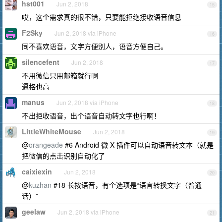
hst001
Jun 2, 2018
15
哎，这个需求真的很不错，只要能拒绝接收语音信息
F2Sky
Jun 2, 2018 via iPhone
16
同不喜欢语音，文字方便别人，语音方便自己。
silencefent
Jun 2, 2018
17
不用微信只用邮箱就行啊
逼格也高
manus
Jun 2, 2018 via iPhone
18
不出拒收语音，出个语音自动转文字也行啊！
LittleWhiteMouse
Jun 2, 2018
19
@
orangeade
#6 Android 微 X 插件可以自动语音转文本（就是
把微信的点击识别自动化了
caixiexin
Jun 2, 2018
20
@
kuzhan
#18 长按语音，有个选项是“语言转换文字（普通
话）”
geelaw
Jun 2, 2018 via iPhone
21