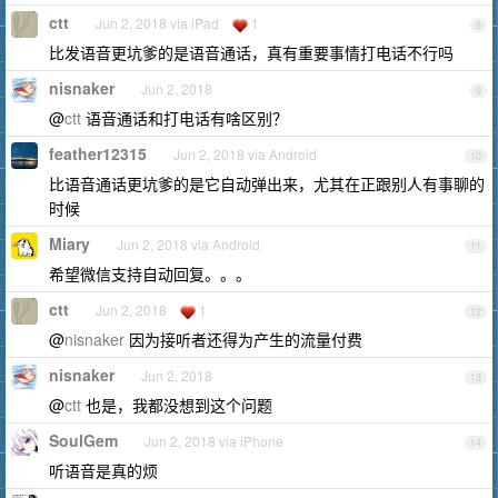
ctt
Jun 2, 2018 via iPad
1
8
比发语音更坑爹的是语音通话，真有重要事情打电话不行吗
nisnaker
Jun 2, 2018
9
@
ctt
语音通话和打电话有啥区别？
feather12315
Jun 2, 2018 via Android
10
比语音通话更坑爹的是它自动弹出来，尤其在正跟别人有事聊的
时候
Miary
Jun 2, 2018 via Android
11
希望微信支持自动回复。。。
ctt
Jun 2, 2018
1
12
@
nisnaker
因为接听者还得为产生的流量付费
nisnaker
Jun 2, 2018
13
@
ctt
也是，我都没想到这个问题
SoulGem
Jun 2, 2018 via iPhone
14
听语音是真的烦