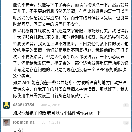
能会不安全，只能等下车了再看，而语音稍微点一下，然后就没
事儿了，不重要的消息当然无所谓，有些比较紧急的事宜可以当
时接受到信息我觉得挺幸福的。而开车的时候我回复语音也能当
时就回复，回复文字的话同样不安全。
所以我感觉到底收发语音还是文字舒服，跟场景有关，我记得我
上大学那会儿微信还没出，那时候刚刚出米聊，我爸妈特别喜欢
给我发语音，我又在上课不方便听，不回复他们就不停的发，也
没啥重要的事情，他们就是觉得不回复担心，我跟他们说了很多
次，不要发语音，但是人们跟所以人都发语言，一不小心就忘
了，还是给我发语音，挺无奈的。那个适合就感觉语音功能的设
计肯定是存在问题的，只是到现在也没有一个 APP 很好的解决
这个痛点。
如果 APP 能在我在一些公共场所不方便听语音的地方自动把语
音转文字，在我开车的时候自动把文字转语音，那就好了，我实
际使用中只需要设置目前所在场景就行了。
653513754
Jun 4, 2018
71
如果你越狱了的话 我可以写个插件帮你屏蔽一下
robinchina
Jun 4, 2018
72
支持！