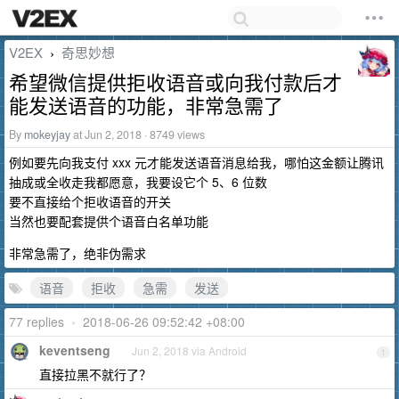
V2EX
奇思妙想
›
希望微信提供拒收语音或向我付款后才
能发送语音的功能，非常急需了
By
mokeyjay
at Jun 2, 2018 · 8749 views
例如要先向我支付 xxx 元才能发送语音消息给我，哪怕这金额让腾讯
抽成或全收走我都愿意，我要设它个 5、6 位数
要不直接给个拒收语音的开关
当然也要配套提供个语音白名单功能
非常急需了，绝非伪需求
语音
拒收
急需
发送
77 replies
•
2018-06-26 09:52:42 +08:00
keventseng
Jun 2, 2018 via Android
1
直接拉黑不就行了？