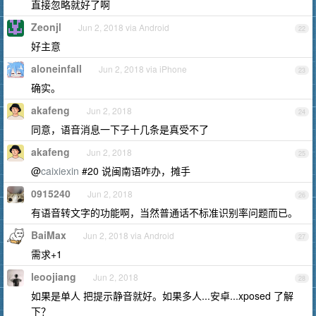
直接忽略就好了啊
Zeonjl
Jun 2, 2018 via Android
22
好主意
aloneinfall
Jun 2, 2018 via iPhone
23
确实。
akafeng
Jun 2, 2018
24
同意，语音消息一下子十几条是真受不了
akafeng
Jun 2, 2018
25
@
caixiexin
#20 说闽南语咋办，摊手
0915240
Jun 2, 2018
26
有语音转文字的功能啊，当然普通话不标准识别率问题而已。
BaiMax
Jun 2, 2018 via Android
27
需求+1
leoojiang
Jun 2, 2018
28
如果是单人 把提示静音就好。如果多人...安卓...xposed 了解
下？