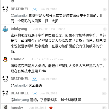
呢
DEATHKEL
Jun 19, 2018
OP
6
@
artandlol
我觉得是大部分人其实是没有密码安全意识的，用
同一个密码的人周围一抓一大把
brickyang
Jun 19, 2018 via iPhone
7
密码的强度取决于字符种类和长度。如果不增加特殊字符，单纯
玩弄「单词组合」的密码只是人类看起来「复杂」而已，对电脑
来说就是字母和数字组合，在暴力破解面前没有任何额外的价
值。
artandlol
Jun 19, 2018 via iPhone
8
密码这东西是反人类的，能记住密码对大多数人已经是尽力了。
现在有种技术是用 DNA
DEATHKEL
Jun 19, 2018
OP
9
@
artandlol
这么高级
DEATHKEL
Jun 19, 2018
OP
10
@
brickyang
是的，字符集越多，越长越难破解
hugsky
Jun 19, 2018
1
11