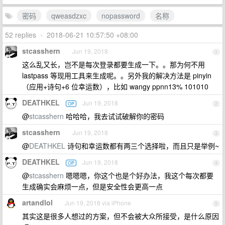
密码
qweasdzxc
nopassword
名称
52 replies
•
2018-06-21 10:57:50 +08:00
stcasshern
Jun 19, 2018
1
这么乱又长，岂不是每次登录都要生成一下。。那为何不用
lastpass 等现用工具来生成呢。。另外我的解决方法是 pinyin
（应用+诗句+6 位幸运数），比如 wangy ppnn13% 101010
DEATHKEL
Jun 19, 2018
OP
2
@
stcasshern
哈哈哈，我去试试破解你的密码
stcasshern
Jun 19, 2018
3
@
DEATHKEL
诗句和幸运数都有两三个选择啦，而且只是举例~
DEATHKEL
Jun 19, 2018
OP
4
@
stcasshern
嗯嗯嗯，你这个也是个好办法，我这个每次都要
生成确实会麻烦一点，但是安全性会更高一点
artandlol
Jun 19, 2018 via iPhone
5
其实这是很多人想过的方案，但不会被大众所接受，是什么原因