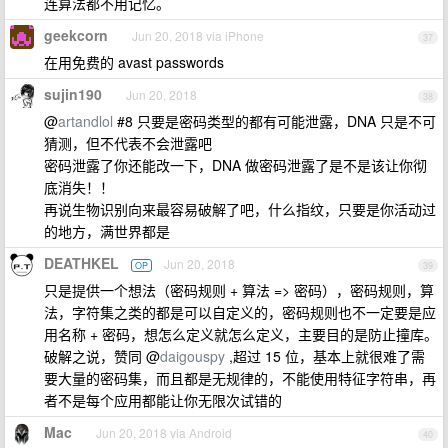
连算法都不用记忆。
geekcorn
Jun 20, 2018 via iPhone
37
在用免费的 avast passwords
sujin190
Jun 20, 2018
38
@
artandlol
#8 只要是密码类型的都有可能泄露，DNA 只是不可
猜测，但不代表不会泄露吧
密码泄露了你还能改一下，DNA 做密码泄露了是不是该让你彻
底消失！！
再说生物识别向来最容易破解了吧，什么指纹，只要是你活动过
的地方，满世界都是
DEATHKEL
Jun 20, 2018
OP
39
只是提供一个想法（密码规则 + 算法 => 密码），密码规则，算
法，字符集之类的都是可以自定义的，密码规则也不一定要是应
用名称 + 密码，想怎么定义就怎么定义，主要目的是防止撞库。
破解之说，赞同 @
daigouspy
,超过 15 位，基本上就很难了需
要大量的密码集，而且都是无规律的，不能使用特征字符串，再
者不是每个应用都能让你无限次试错的
Mac
Jun 20, 2018 via Android
40