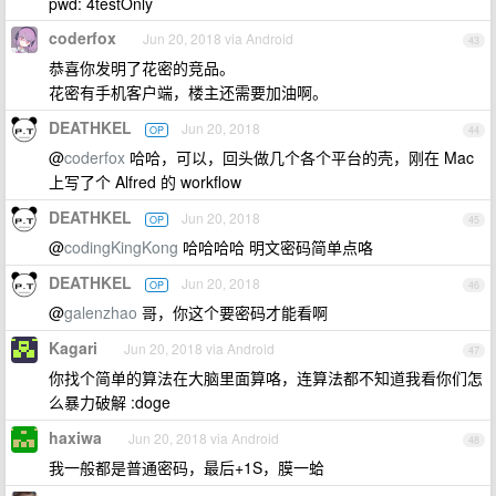
pwd: 4testOnly
coderfox
Jun 20, 2018 via Android
43
恭喜你发明了花密的竞品。
花密有手机客户端，楼主还需要加油啊。
DEATHKEL
Jun 20, 2018
OP
44
@
coderfox
哈哈，可以，回头做几个各个平台的壳，刚在 Mac
上写了个 Alfred 的 workflow
DEATHKEL
Jun 20, 2018
OP
45
@
codingKingKong
哈哈哈哈 明文密码简单点咯
DEATHKEL
Jun 20, 2018
OP
46
@
galenzhao
哥，你这个要密码才能看啊
Kagari
Jun 20, 2018 via Android
47
你找个简单的算法在大脑里面算咯，连算法都不知道我看你们怎
么暴力破解 :doge
haxiwa
Jun 20, 2018 via Android
48
我一般都是普通密码，最后+1S，膜一蛤