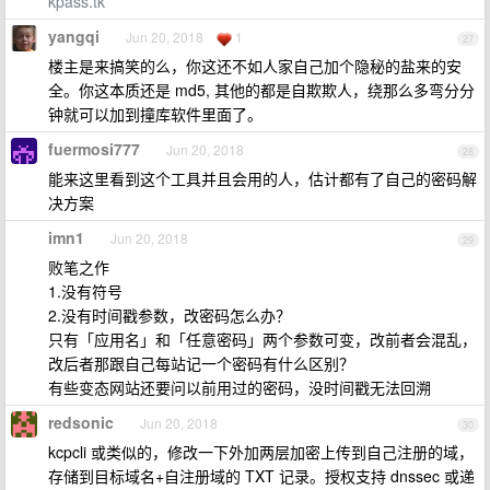
kpass.tk
yangqi
Jun 20, 2018
1
27
楼主是来搞笑的么，你这还不如人家自己加个隐秘的盐来的安
全。你这本质还是 md5, 其他的都是自欺欺人，绕那么多弯分分
钟就可以加到撞库软件里面了。
fuermosi777
Jun 20, 2018
28
能来这里看到这个工具并且会用的人，估计都有了自己的密码解
决方案
imn1
Jun 20, 2018
29
败笔之作
1.没有符号
2.没有时间戳参数，改密码怎么办？
只有「应用名」和「任意密码」两个参数可变，改前者会混乱，
改后者那跟自己每站记一个密码有什么区别？
有些变态网站还要问以前用过的密码，没时间戳无法回溯
redsonic
Jun 20, 2018
30
kcpcli 或类似的，修改一下外加两层加密上传到自己注册的域，
存储到目标域名+自注册域的 TXT 记录。授权支持 dnssec 或递