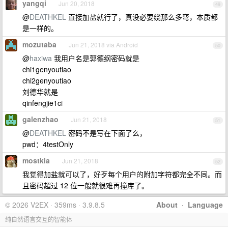
yangqi
Jun 20, 2018
49
@
DEATHKEL
直接加盐就行了，真没必要绕那么多弯，本质都
是一样的。
mozutaba
Jun 21, 2018 via Android
50
@
haxiwa
我用户名是郭德纲密码就是
chi1genyoutiao
chi2genyoutiao
刘德华就是
qinfengjie1ci
galenzhao
Jun 21, 2018
51
@
DEATHKEL
密码不是写在下面了么，
pwd：4testOnly
mostkia
Jun 21, 2018
52
我觉得加盐就可以了，好歹每个用户的附加字符都完全不同。而
且密码超过 12 位一般就很难再撞库了。
© 2026 V2EX · 359ms · 3.9.8.5
About
·
Language
纯自然语言交互的智能体