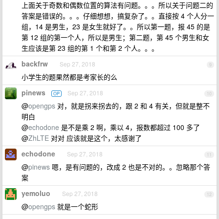
上面关于奇数和偶数位置的算法有问题。。。所以关于问题二的
答案是错误的。。。仔细想想，搞复杂了。。直接按 4 个人分一
组，14 是男生，23 是女生就好了。。所以第一题，报 45 的是
第 12 组的第一个人，所以是男生；第二题，第 45 个男生和女
生应该是第 23 组的第 1 个和第 2 个人。。。
backfrw
Sep 27, 2018
9
小学生的题果然都是考家长的么
pinews
Sep 27, 2018
OP
10
@
opengps
对，就是拐来拐去的，跟 2 和 4 有关，但就是整不
明白
@
echodone
是不是乘 2 啊，乘以 4，报数都超过 100 多了
@
ZhLTE
对对 应该就是这个，太感谢了
echodone
Sep 27, 2018
11
@
pinews
嗯，是有问题的，改成 2 也是不对的。。忽略那个答
案
yemoluo
Sep 27, 2018
12
@
opengps
就是一个蛇形