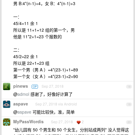
男 B:4*(n-1)+4，女 B：4*(n-1)+3
一：
45/4=11 余 1
所以是 11+1=12 组的第一个，男
他是 11*2+1=23 个报数的
二：
45/2=22 余 1
所以是 22+1=23 组
第一个男（男 A ）=4*(23-1)+1=89
第一个女（女 A ）=4*(23-1)+2=90
pinews
Sep 27, 2018
OP
18
@
admol
感谢了，好像好计算了
aspave
Sep 27, 2018 via Android
19
@
aspave
可能比较快，准，简单
MyPassWordis
Sep 27, 2018
2
20
"幼儿园有 50 个男生和 50 个女生，分别站成两列" 没人觉得这