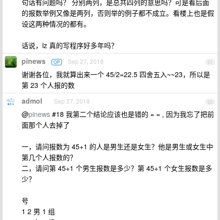
句话有问题吗？ 分别两列，是总共四列的意思吗？可是看后面
的报数举例又像是两列，否则举的例子都不成立。看楼上也是假
设这两种情况的都有。
话说，lz 真的写程序好多年吗？
pinews
Sep 27, 2018
OP
21
谢谢各位，我就算出来一个 45/2=22.5 四舍五入~~23，所以是
第 23 个人报的数
admol
Sep 27, 2018
22
@
pinews
#18 我第二个结论应该也是错的 = = , 因为我忘了把前
面那个人去掉了
一，请问报数为 45+1 的人是男生还是女生？他是男生或女生中
第几个人报数的？
二，请问第 45+1 个男生报数是多少？第 45+1 个女生报数是多
少？
号
1 2 男 1 组