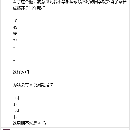
看了这个题，我意识到我小学那些成绩不好的同学就算当了家长
成绩还是当年那样
12
43
56
87
..
..
..
这样对吧
为啥会有人说周期是 7
→↓
↓←
→↓
↓←
这周期不就是 4 吗