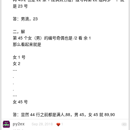
是 23 号
答：男滴，23
二，解
第 45 个女（男）的编号奇偶也是 /2 看 余 1
那么看起来就是
女 1 号
女 2
---
.
.
.
---
女 45 号
答：显然 44 行之前都是满人,88，男 45，女 45 就 89,90
py2ex
Sep 28, 2018
1
43