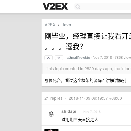
V2EX
Java
›
刚毕业，经理直接让我看开源
。。。逗我？
aSmallNewbie
·
Nov 7, 2018
· 7868 vie
This topic created in 2829 days ago, the inf
哪位兄台，看过这个框架的源码？讲解讲解别
21 replies
•
2018-11-09 09:19:57 +08:00
shidapi
Nov 7, 2018
试用期三天直接走人