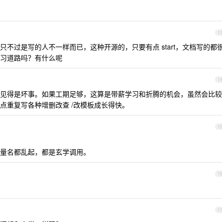
1
不过是写的人不一样而已，这种开源的，只要有点 start，文档写的都
习道路吗？有什么呢
1
见得是坏事。如果工期足够，这算是带薪学习和折腾的机会，虽然会比较
点重复写各种增删改查 /改模板成长得快。
1
量名都乱起，都是玄学调用。
1
1