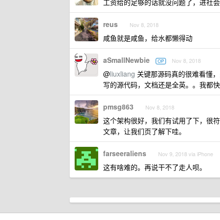
工资给的足够的话就没问题了，进社会
reus
Nov 8, 2018
咸鱼就是咸鱼，给水都懒得动
aSmallNewbie
Nov 8, 2018
OP
@
liuxliang
关键那源码真的很难看懂，关
写的源代码，文档还是全英。。我都快
pmsg863
Nov 8, 2018
这个架构很好，我们有试用了下，很符
文章，让我们页了解下哇。
farseeraliens
Nov 9, 2018 via iPhone
这有啥难的。再说干不了走人呗。