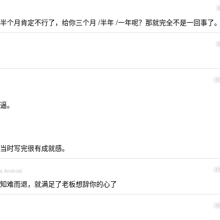
半个月肯定不行了，给你三个月 /半年 /一年呢？那就完全不是一回事了
1
逼。
还说当时写完很有成就感。
a Android
1
知难而退，就满足了老板想辞你的心了
1