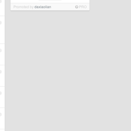
2
Promoted by
daxiaolian
PRO
3
4
5
6
7