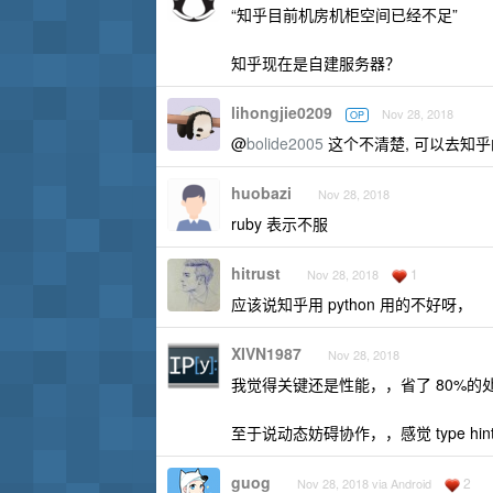
“知乎目前机房机柜空间已经不足”
知乎现在是自建服务器？
lihongjie0209
Nov 28, 2018
OP
@
bolide2005
这个不清楚, 可以去知
huobazi
Nov 28, 2018
ruby 表示不服
hitrust
1
Nov 28, 2018
应该说知乎用 python 用的不好呀，
XIVN1987
Nov 28, 2018
我觉得关键还是性能，，省了 80%的
至于说动态妨碍协作，，感觉 type hi
guog
2
Nov 28, 2018 via Android