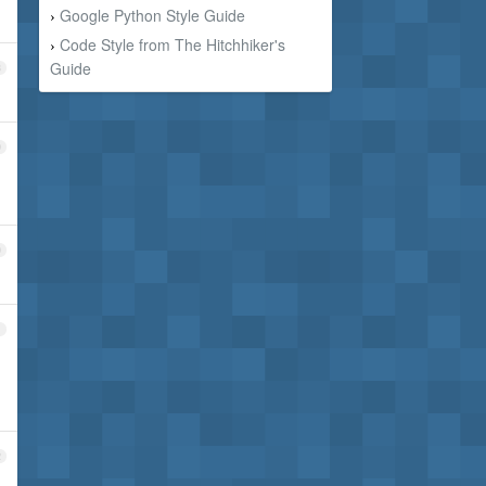
Google Python Style Guide
›
Code Style from The Hitchhiker's
›
Guide
8
9
0
1
2