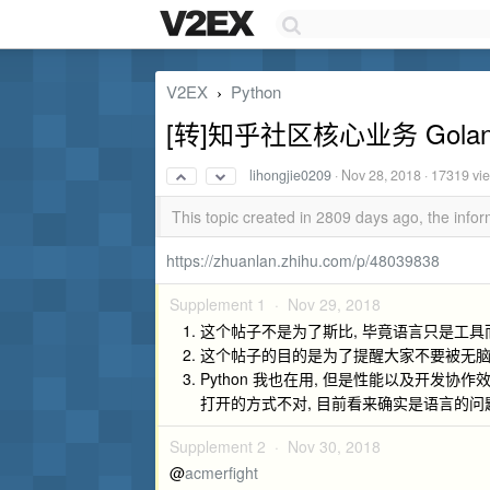
V2EX
Python
›
[转]知乎社区核心业务 Gola
lihongjie0209
·
Nov 28, 2018
· 17319 vi
This topic created in 2809 days ago, the inf
https://zhuanlan.zhihu.com/p/48039838
Supplement 1 ·
Nov 29, 2018
这个帖子不是为了斯比, 毕竟语言只是工具
这个帖子的目的是为了提醒大家不要被无脑
Python 我也在用, 但是性能以及开发协
打开的方式不对, 目前看来确实是语言的问
Supplement 2 ·
Nov 30, 2018
@
acmerfight