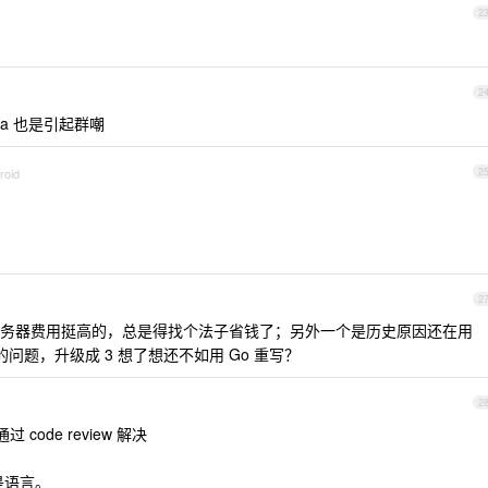
2
2
ava 也是引起群嘲
roid
2
2
务器费用挺高的，总是得找个法子省钱了；另外一个是历史原因还在用
样那样的问题，升级成 3 想了想还不如用 Go 重写？
2
code review 解决
是语言。