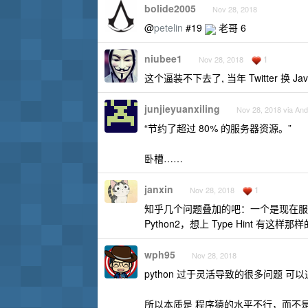
bolide2005
Nov 28, 2018
@
petelin
#19
老哥 6
niubee1
1
Nov 28, 2018
这个逼装不下去了, 当年 Twitter 换 J
junjieyuanxiling
Nov 28, 2018 via And
“节约了超过 80% 的服务器资源。”
卧槽……
janxin
1
Nov 28, 2018
知乎几个问题叠加的吧：一个是现在服
Python2，想上 Type Hint 有这
wph95
Nov 28, 2018
python 过于灵活导致的很多问题 可以通过 
所以本质是 程序猿的水平不行，而不