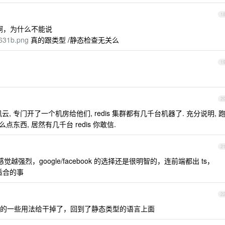
1
圾啊，为什么不能说
f5631b.png
真的跟类型 /静态检查无关么
1
2
 专门开了一个机房给他们, redis 集群都有几千台机器了. 充分说明, 
东西, 居然有几千台 redis 你敢信.
2
越强烈，google/facebook 的选择还是很明智的，连前端都出 ts，
适合的事
2
是把 js 的一些用法给干掉了，回到了静态类型的语言上面