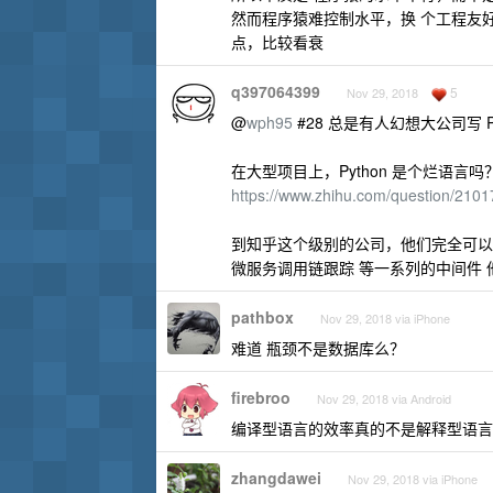
然而程序猿难控制水平，换 个工程友好
点，比较看衰
q397064399
5
Nov 29, 2018
@
wph95
#28 总是有人幻想大公司写 Py
在大型项目上，Python 是个烂语言吗？
https://www.zhihu.com/question/21
到知乎这个级别的公司，他们完全可以自己
微服务调用链跟踪 等一系列的中间件 
pathbox
Nov 29, 2018 via iPhone
难道 瓶颈不是数据库么？
firebroo
Nov 29, 2018 via Android
编译型语言的效率真的不是解释型语言
zhangdawei
Nov 29, 2018 via iPhone