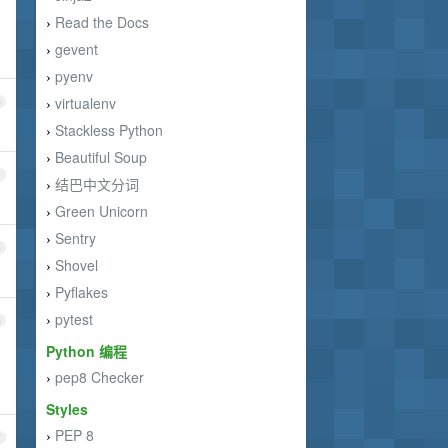
Read the Docs
›
gevent
›
pyenv
›
virtualenv
3
›
Stackless Python
›
Beautiful Soup
›
4
结巴中文分词
›
Green Unicorn
›
Sentry
›
5
Shovel
›
Pyflakes
›
pytest
›
6
Python 编程
pep8 Checker
›
Styles
PEP 8
›
7