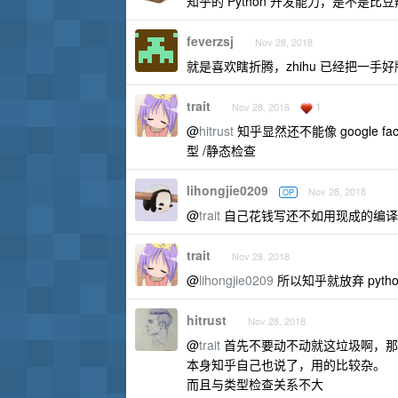
知乎的 Python 开发能力，是不是比
feverzsj
Nov 28, 2018
就是喜欢瞎折腾，zhihu 已经把一手
trait
1
Nov 28, 2018
@
hitrust
知乎显然还不能像 google f
型 /静态检查
lihongjie0209
Nov 28, 2018
OP
@
trait
自己花钱写还不如用现成的编译
trait
Nov 28, 2018
@
lihongjie0209
所以知乎就放弃 pyth
hitrust
Nov 28, 2018
@
trait
首先不要动不动就这垃圾啊，那
本身知乎自己也说了，用的比较杂。
而且与类型检查关系不大