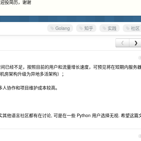
欢迎投简历，谢谢
Golang
知乎
实践
社区
❮
❯
柜空间已经不足，按照目前的用户和流量增长速度，可预见将在短期内服务
机房架构升级为异地多活架构）；
导致多人协作和项目维护成本较高。
题其实其他语言社区都有在讨论, 可是在一些 Python 用户选择无视. 希望这篇