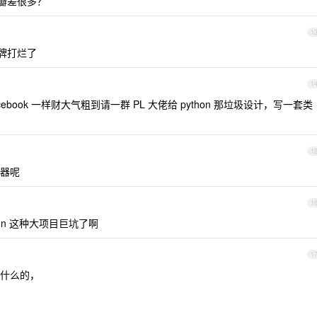
豆瓣差很多？
1
好牌打烂了
1
acebook 一样财大气粗到请一群 PL 大佬给 python 那垃圾设计，写一套类
1
器呢
1
on 这种大项目巨坑了啊
1
什么的，