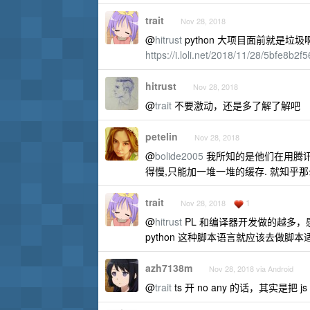
trait
Nov 28, 2018
@
hitrust
python 大项目面前就是垃
https://i.loli.net/2018/11/28/5bfe8b2
hitrust
Nov 28, 2018
@
trait
不要激动，还是多了解了解吧
petelin
Nov 28, 2018
@
bolide2005
我所知的是他们在用腾讯云,
得慢,只能加一堆一堆的缓存. 就知乎那么点
trait
1
Nov 28, 2018
@
hitrust
PL 和编译器开发做的越多，感觉
python 这种脚本语言就应该去做脚本
azh7138m
Nov 28, 2018 via Android
@
trait
ts 开 no any 的话，其实