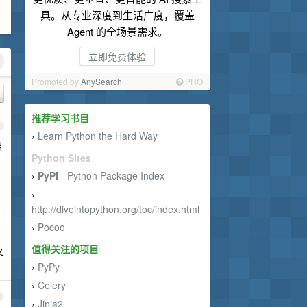
具。从专业深度到生活广度，覆盖
Agent 的全场景需求。
立即免费体验
Promoted by
AnySearch
PRO
推荐学习书目
1
Learn Python the Hard Way
›
器
Python Sites
PyPI
- Python Package Index
›
›
http://diveintopython.org/toc/index.html
Pocoo
›
值得关注的项目
文
PyPy
›
Celery
›
2
Jinja2
›