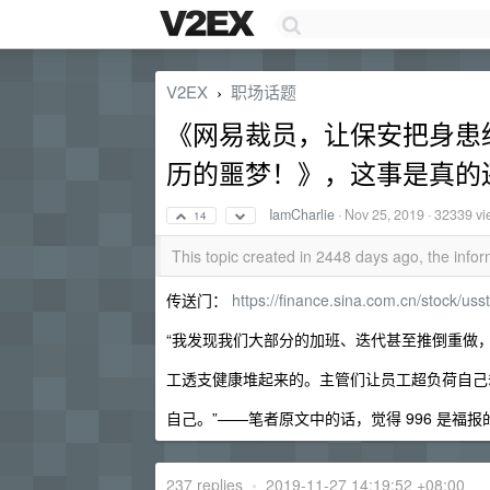
V2EX
职场话题
›
《网易裁员，让保安把身患
历的噩梦！》，这事是真的
IamCharlie
·
Nov 25, 2019
· 32339 vi
14
This topic created in 2448 days ago, the inf
传送门：
https://finance.sina.com.cn/stock/us
“我发现我们大部分的加班、迭代甚至推倒重做，
工透支健康堆起来的。主管们让员工超负荷自己
自己。”——笔者原文中的话，觉得 996 是福报
237 replies
•
2019-11-27 14:19:52 +08:00