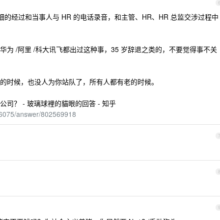
的经过和当事人与 HR 的电话录音，和主管、HR、HR 总监交涉过程中
为 /阿里 /科大讯飞都出过这种事，35 岁辞退之类的，不要觉得事不关
的时候，也没人为你站队了，所有人都有老的时候。
？ - 玻璃球裡的貓眼的回答 - 知乎
716075/answer/802569918