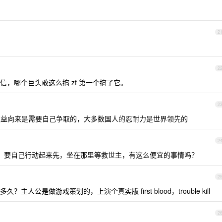
2
2
我还信，哪个巨头敢这么搞 zf 第一个搞了它。
2
益向来是需要自己争取的，大多数国人的忍耐力是世界领先的
2
上班啊，要自己行动起来先，坐在那里等救世主，有这么便宜的事情吗？
2
公是做游戏策划的，上演个真实版 first blood，trouble kill
2