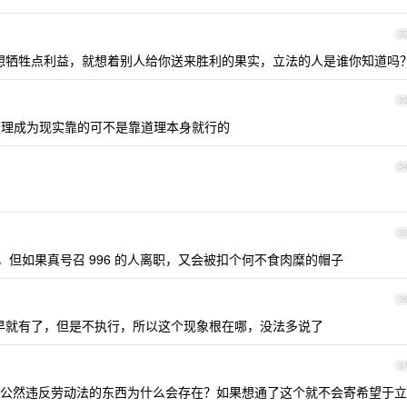
3
想牺牲点利益，就想着别人给你送来胜利的果实，立法的人是谁你知道吗
3
理成为现实靠的可不是靠道理本身就行的
3
3
但如果真号召 996 的人离职，又会被扣个何不食肉糜的帽子
3
早就有了，但是不执行，所以这个现象根在哪，没法多说了
3
这种公然违反劳动法的东西为什么会存在？如果想通了这个就不会寄希望于立