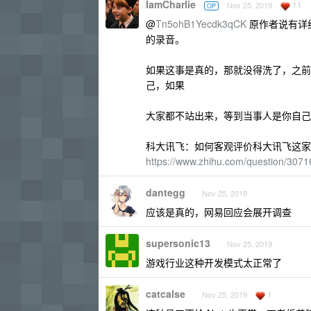
IamCharlie
11
Nov 25, 2019
OP
@
Tn5ohB1Yecdk3qCK
原作者说有详细
的录音。
如果这事是真的，那就没得洗了，之前华
己，如果
大家都不站出来，等到当事人是你自己
科大讯飞：如何客观评价科大讯飞这家公司
https://www.zhihu.com/question/30
dantegg
Nov 25, 2019
应该是真的，网易回应会展开调查
supersonic13
Nov 25, 2019
游戏行业这种开发模式太正常了
catcalse
1
Nov 25, 2019