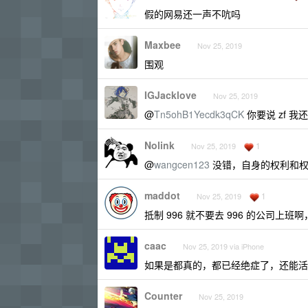
假的网易还一声不吭吗
Maxbee
Nov 25, 2019
围观
IGJacklove
Nov 25, 2019
@
Tn5ohB1Yecdk3qCK
你要说 zf 
Nolink
1
Nov 25, 2019
@
wangcen123
没错，自身的权利和权
maddot
1
Nov 25, 2019
抵制 996 就不要去 996 的公司
caac
Nov 25, 2019 via iPhone
如果是都真的，都已经绝症了，还能活多久？主人
Counter
Nov 25, 2019