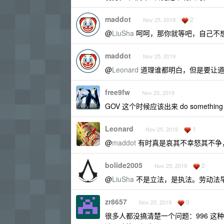
maddot
2
Nov 25, 2019
@
LiuSha
呵呵，那你就等吧，自己不
maddot
Nov 25, 2019
@
Leonard
道理谁都明白，但是要让道
free9fw
Nov 25, 2019
GOV 这个时候应该出来 do something
Leonard
1
Nov 25, 2019
@
maddot
有时真是哀其不幸怒其不争，
bolide2005
2
Nov 25, 2019
@
LiuSha
不是立法，是执法。劳动法
zr8657
9
Nov 25, 2019
很多人都没搞清楚一个问题：996 