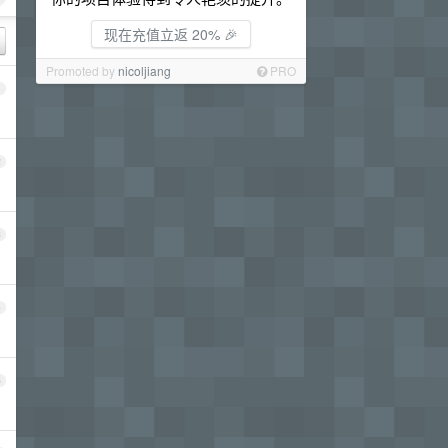
现在充值立返 20% 🎉
Promoted by
nicoljiang
PRO
1
2
3
4
5