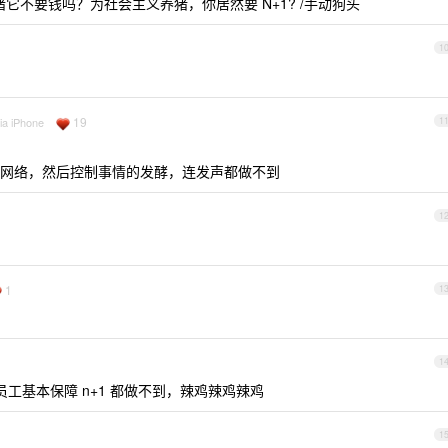
猪它不要钱吗？为社会主义养猪，你居然要 N+1? /手动狗头
1
19
ia iPhone
1
网络，然后控制事情的发酵，连发声都做不到
1
1
1
1
给员工基本保障 n+1 都做不到，辣鸡辣鸡辣鸡
1