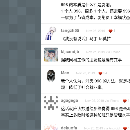
996 的本质是什么？是剥削。
1 个人 996，招多 1 个人，还需要 99
一家为了节省成本，剥削员工幸福状态
tangzh55
1
Nov 25, 2019
《我没有说话》马丁·尼莫拉
kljsandjb
Nov 25, 2019 via iPhone
据我网易工作的朋友说是确有其事
Mac
24
Nov 25, 2019
我个人认为，消灭 996 的方法，就
观上降低了社会就业率。
agagega
1
Nov 25, 2019 via iPhone
这话就应该抄送给那些觉得 996 是
事实上多数时候这种加班只是管理水平
dekuofa
1
Nov 25, 2019 via Android