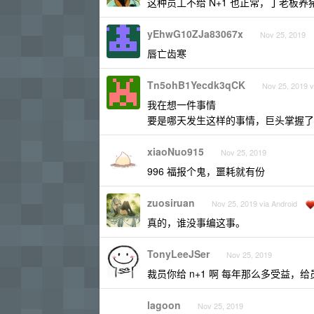
这种员工不给 N+1 也正常，丁老板养
yEhwG10ZJa83067x
Nov 25, 2019
唇亡齿寒
Tn5ohB1Yecdk3qCK
Nov 25, 2019 v
我在想一件事情
要是哪天发生这样的事情，巨头掌握了
xiaoNuo915
Nov 25, 2019
996 福报个鬼，噩耗就有份
zuosiruan
Nov 25, 2019 via Android
真的，谁没事编这事。
TonyLeeJSer
Nov 25, 2019
裁员你给 n+1 啊 每年那么多受益，
lagoon
Nov 25, 2019