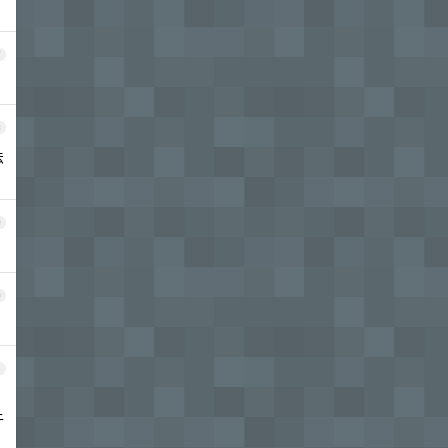
7
8
法
9
0
1
于