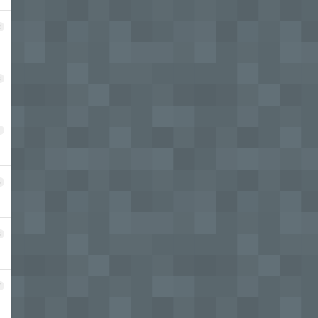
2
？
3
4
5
6
7