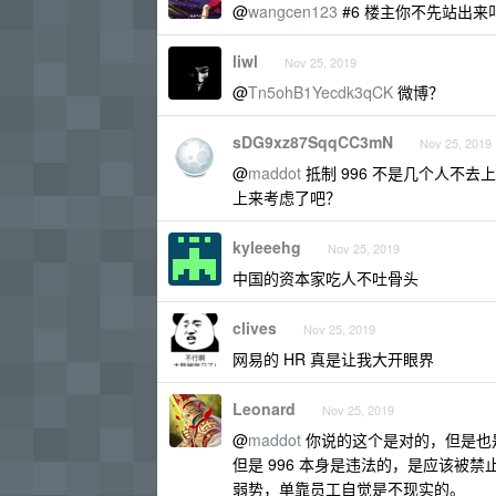
@
wangcen123
#6 楼主你不先站出
liwl
Nov 25, 2019
@
Tn5ohB1Yecdk3qCK
微博？
sDG9xz87SqqCC3mN
Nov 25, 2019
@
maddot
抵制 996 不是几个人不去
上来考虑了吧？
kyleeehg
Nov 25, 2019
中国的资本家吃人不吐骨头
clives
Nov 25, 2019
网易的 HR 真是让我大开眼界
Leonard
Nov 25, 2019
@
maddot
你说的这个是对的，但是也是片
但是 996 本身是违法的，是应该
弱势，单靠员工自觉是不现实的。