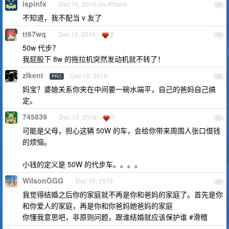
ispinfx
Dec 15, 2019 via iPhone
18
不知道，我不配当 v 友了
tt67wq
Dec 15, 2019
2
19
50w 代步？
我屁股下 8w 的拖拉机突然发动机就不转了！
zlkent
Dec 15, 2019
PRO
20
妈宝？婆媳关系你夹在中间要一碗水端平，自己的爸妈自己搞
定。
745839
Dec 15, 2019
1
21
可能是父母，担心这辆 50W 的车，会给你带来周围人张口借钱
的烦恼。
小钱的定义是 50W 的代步车。。。。
WilsonGGG
Dec 15, 2019
22
我觉得结婚之后你的家庭就不再是你和爸妈的家庭了。首先是你
和你爱人的家庭，再是你和你爸妈她爸妈的家庭
你懂我意思吧，非原则问题，跟谁结婚就应该保护谁 #滑稽