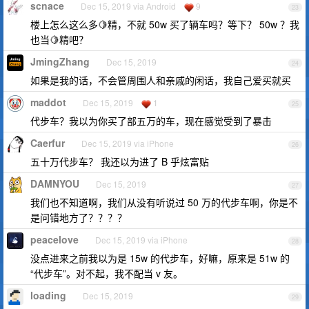
scnace
Dec 15, 2019 via Android
9
23
楼上怎么这么多🍋精，不就 50w 买了辆车吗？等下？ 50w ？我
也当🍋精吧？
JmingZhang
Dec 15, 2019
24
如果是我的话，不会管周围人和亲戚的闲话，我自己爱买就买
maddot
Dec 15, 2019
1
25
代步车？我以为你买了部五万的车，现在感觉受到了暴击
Caerfur
Dec 15, 2019 via iPhone
26
五十万代步车？ 我还以为进了 B 乎炫富贴
DAMNYOU
Dec 15, 2019
27
我们也不知道啊，我们从没有听说过 50 万的代步车啊，你是不
是问错地方了？？？？
peacelove
Dec 15, 2019 via iPhone
28
没点进来之前我以为是 15w 的代步车，好嘛，原来是 51w 的
“代步车”。对不起，我不配当 v 友。
loading
Dec 15, 2019
29