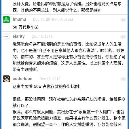
膜拜大佬，给老妈解释好都是为了俩娃。另外也给妈买点啥东
西，其他的不用关注，别人能说什么，那都是嫉妒
fmumu
Dec 15, 2019 via Android
53
50 万代步车🤣
elarity
Dec 15, 2019
54
我感觉你母亲可能想到的是其他的事情，比如说成年人的生活
中，也不是说“自己不用在意其他人眼光和说法”，眼红的、嫉妒
的、借车的、甚至有人觉得你还有小钱会找你借钱，你拒绝了可
能就给你带来额外的烦恼，这是人类属性。以上纯属个人理解，
带有主观臆断。
coderluan
Dec 15, 2019
55
这事主要看 50w 占你存款的多少比例：
很低，那没啥问题，现在社会谁关心亲朋好友的闲话，给我棵🍋
就可以了。
很高，那么有很大问题，其根源在于”家里就一个人糊口“，也就
是说家庭风险承担能力很差，如果楼主有什么意外发生，整个家
都会崩溃，别指望一直不工作的人突然能赚钱，存款能降低风