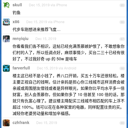
skull
Dec 15, 2019 via iPhone
65
钓鱼
x86
Dec 15, 2019 via iPhone
66
代步车刚想进来推荐飞度…
renyiqiu
Dec 15, 2019
67
你看看我们各不相识，这帖已经充满羡慕嫉妒恨了，不敢想象你
们村的人了，所以低调点好，麻烦事情少，买台二三十已经有很
好了，不过我好奇 up 的 50w 是啥车
farverfull
Dec 15, 2019 via Android
68
楼主这已经不是小钱了，养八口开销，买五十万车还很轻松。楼
主要正视自己的钱啊，估计亲妈是担心你三线城市这样消费会被
亲戚或周围朋友借钱或者是异样眼光，如果你比平均水平多一倍
财富，别人会羡慕你，但如果你多了 10 倍甚至 100 倍的话，那
就只有仇富心理了。建议楼主降配买三线城市相匹配的车上浮不
超过 100%。钱可以花在各种家里的电器，同样配置往贵的买。
减轻你老婆劳动量和增加辛福感。
czhfrank
Dec 15, 2019
69