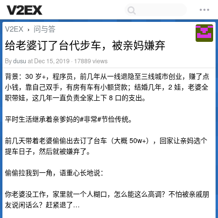
V2EX
问与答
›
给老婆订了台代步车，被亲妈嫌弃
By
dusu
at Dec 15, 2019 · 17889 views
背景：30 岁+，程序员，前几年从一线退隐至三线城市创业，赚了点
小钱，靠自己双手，有房有车有小额贷款；结婚几年，2 娃，老婆全
职带娃，这几年一直负责全家上下 8 口的支出。
平时生活继承着亲爹妈的#非常#节俭传统。
前几天带着老婆偷偷出去订了台车（大概 50w+），回家让亲妈选个
提车日子，然后就被嫌弃了。
偷偷拉我到一角，语重心长地说：
你老婆没工作，家里就一个人糊口，怎么能这么高调？不怕被亲戚朋
友说闲话么？赶紧退了…