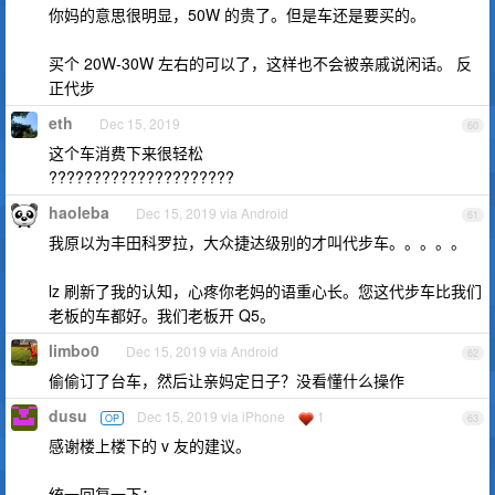
你妈的意思很明显，50W 的贵了。但是车还是要买的。
买个 20W-30W 左右的可以了，这样也不会被亲戚说闲话。 反
正代步
eth
Dec 15, 2019
60
这个车消费下来很轻松
?????????????????????
haoleba
Dec 15, 2019 via Android
61
我原以为丰田科罗拉，大众捷达级别的才叫代步车。。。。。
lz 刷新了我的认知，心疼你老妈的语重心长。您这代步车比我们
老板的车都好。我们老板开 Q5。
limbo0
Dec 15, 2019 via Android
62
偷偷订了台车，然后让亲妈定日子？没看懂什么操作
dusu
Dec 15, 2019 via iPhone
1
OP
63
感谢楼上楼下的 v 友的建议。
统一回复一下：