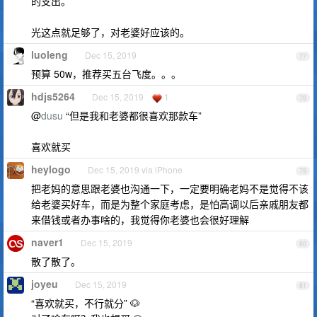
的支出。
光这点就足够了，对老婆好应该的。
luoleng
Dec 15, 2019
77
预算 50w，推荐买五台飞度。。。
hdjs5264
Dec 15, 2019
1
78
@
dusu
“但是我和老婆都很喜欢那款车”
喜欢就买
heylogo
Dec 15, 2019 via iPhone
79
把老妈的意思跟老婆也沟通一下，一定要明确老妈不是觉得不该
给老婆买好车，而是为整个家庭考虑，是怕高调以后亲戚朋友都
来借钱或者办事啥的，我觉得你老婆也会很好理解
naver1
Dec 15, 2019
80
散了散了。
joyeu
Dec 15, 2019
81
“喜欢就买，不行就分” 🐶