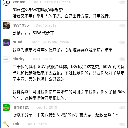
xenme
Dec 15, 2019 via iPhone
47
50w 这么轻松有啥好纠结的？
活着又不用在乎别人的眼光，自己出行方便，好用就行。
hyy1995
Dec 15, 2019
48
卧槽。。。50W 代步车
huadi
Dec 15, 2019 via iPhone
49
我以为被亲妈嫌弃买便宜了，心想这婆婆真是不错，结果……
elarity
Dec 15, 2019
50
二十多的城市 SUV 就很合适你，比如汉兰达之类。50W 确实有
点儿和代步听起来不太匹配，不过钱是你的，只要你想好了拿定
了主意，旁的也没什么好说的。
我觉得以后可能找你借车当婚车的可能会来找你。你买了辆 50w
的车，这种事情传开是很快的。
luren123
Dec 15, 2019
51
所以不分享一下怎么转到“小钱”的么？带大家一起致富啊 ^-^
18k
Dec 15, 2019
52