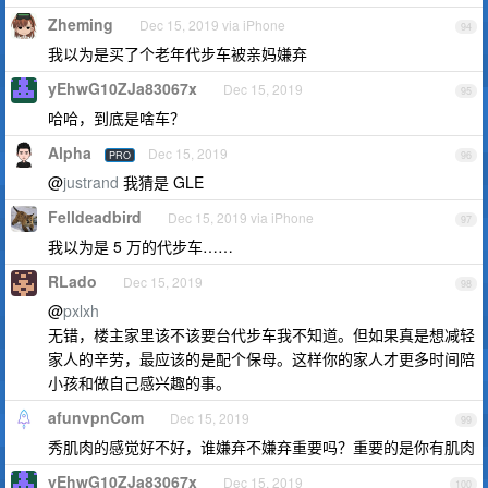
Zheming
Dec 15, 2019 via iPhone
94
我以为是买了个老年代步车被亲妈嫌弃
yEhwG10ZJa83067x
Dec 15, 2019
95
哈哈，到底是啥车？
Alpha
Dec 15, 2019
PRO
96
@
justrand
我猜是 GLE
Felldeadbird
Dec 15, 2019 via iPhone
97
我以为是 5 万的代步车……
RLado
Dec 15, 2019
98
@
pxlxh
无错，楼主家里该不该要台代步车我不知道。但如果真是想减轻
家人的辛劳，最应该的是配个保母。这样你的家人才更多时间陪
小孩和做自己感兴趣的事。
afunvpnCom
Dec 15, 2019
99
秀肌肉的感觉好不好，谁嫌弃不嫌弃重要吗？重要的是你有肌肉
yEhwG10ZJa83067x
Dec 15, 2019
100