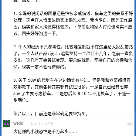
1. 亲妈的说闲话的顾忌还是怕被亲戚借钱、借车之类的关系不好
处理，这点在人情事故确实上很难处理，我也明白。因为工作原
因，确实和家人沟通得比较少，下单前没和家人讨论也确实不应
该。回头好好沟通一下。
2. 个人的经历不具参考性，比较难复制就不在这里给大家乱带路
了，一个人从产品+设计+运营坚持一个项目十几年，之前一直负
支出，这几年开始尝试变现。要总结就是：坚持自己的兴趣和信
仰，现实一定不会亏待你的。
3. 关于 50w 的代步车在这边确实有些过。但是我和老婆都很喜
欢那款车，其他各种其实都有试过很多，一是自己已经有七座
suv 了主要考虑轿车，二是想后续 8-10 年不用换车了，干脆一
步到位。
综合以上，目前还是非常确定要坚持买。
wtdd
Dec 15, 2019
64
大佬赚的小钱恐怕是千万起步……