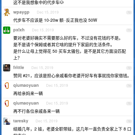
这不是我想象中的代步车🐶
wpaygp
Dec 15, 2019
70
代步车不应该是 10-20w 额··反正我也没 50W
pxlxh
Dec 15, 2019
71
要对老婆好确实不需要那么好的车，不过没有花钱的不是。
是不是请个保姆或者其它啥的提升下家庭的生活条件。
是什么让母上觉得花 50 买车太骚包，是不是其它方面没匹配
上？
frittle
Dec 15, 2019
72
赞同 #21，应该是担心亲戚看你老婆开好车有事就找你家借钱。
qiumaoyuan
Dec 15, 2019
74
再给亲妈来一辆
qiumaoyuan
Dec 15, 2019
75
再不行各位亲戚各来一辆
taresky
Dec 15, 2019
76
结婚几年，2 娃，老婆全职带娃，这几年一直负责全家上下 8 口