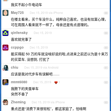
我买不起小牛电动车
May725
Dec 15, 2019 via iPhone
88
在楼主看来，买个车没什么，纯粹自己喜欢，也没有炫富心理，
可在周围人看来就不一样了，母亲还是有点道理的。
qinfensky
Dec 15, 2019
89
喜欢就完事了
ccppgo
Dec 15, 2019
90
能买得起 50 万的车就没啥好说的啦,点进来之前还以为是十来万
的买菜车, 没想到, 打扰了
chiu
Dec 15, 2019 via Android
91
应该是我对代步车有误解吧……
mtmt6080
Dec 15, 2019
1
92
我胯下的夹蛋单车
突然不香了
Zheming
Dec 15, 2019 via iPhone
93
重点还是“消费下来很轻松”，都这家庭了，怕啥啊