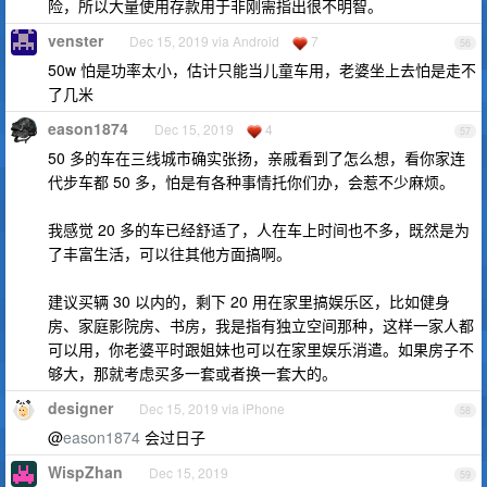
险，所以大量使用存款用于非刚需指出很不明智。
venster
Dec 15, 2019 via Android
7
56
50w 怕是功率太小，估计只能当儿童车用，老婆坐上去怕是走不
了几米
eason1874
Dec 15, 2019
4
57
50 多的车在三线城市确实张扬，亲戚看到了怎么想，看你家连
代步车都 50 多，怕是有各种事情托你们办，会惹不少麻烦。
我感觉 20 多的车已经舒适了，人在车上时间也不多，既然是为
了丰富生活，可以往其他方面搞啊。
建议买辆 30 以内的，剩下 20 用在家里搞娱乐区，比如健身
房、家庭影院房、书房，我是指有独立空间那种，这样一家人都
可以用，你老婆平时跟姐妹也可以在家里娱乐消遣。如果房子不
够大，那就考虑买多一套或者换一套大的。
designer
Dec 15, 2019 via iPhone
58
@
eason1874
会过日子
WispZhan
Dec 15, 2019
59