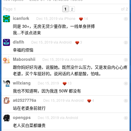
Page 1
1
of 2
2
icanfork
Dec 15, 2019 via iPhone
14
1
同是 30+，无房无贷少量存款，一线单身拼搏
我...不该点进来
dlsflh
Dec 15, 2019 via Android
3
2
幸福的烦恼
Maboroshii
Dec 15, 2019 via Android
3
跟你妈好好沟通，说服她。既然没什么压力，又是发自内心心疼
老婆，买个车挺好的。说闲话的人都是酸，怕啥。
willxiang
Dec 15, 2019
13
4
我也不知道啊，因为我连 50W 都没有
a62527776a
Dec 15, 2019 via Android
4
5
站在老婆身前就行
opengps
Dec 15, 2019 via Android
6
老人买白菜都嫌贵