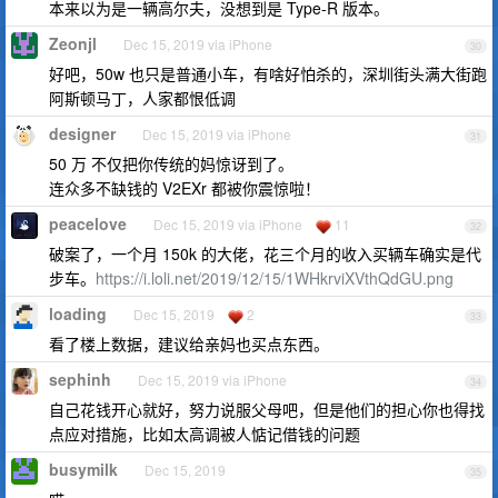
本来以为是一辆高尔夫，没想到是 Type-R 版本。
Zeonjl
Dec 15, 2019 via iPhone
30
好吧，50w 也只是普通小车，有啥好怕杀的，深圳街头满大街跑
阿斯顿马丁，人家都恨低调
designer
Dec 15, 2019 via iPhone
31
50 万 不仅把你传统的妈惊讶到了。
连众多不缺钱的 V2EXr 都被你震惊啦！
peacelove
Dec 15, 2019 via iPhone
11
32
破案了，一个月 150k 的大佬，花三个月的收入买辆车确实是代
步车。
https://i.loli.net/2019/12/15/1WHkrviXVthQdGU.png
loading
Dec 15, 2019
2
33
看了楼上数据，建议给亲妈也买点东西。
sephinh
Dec 15, 2019 via iPhone
34
自己花钱开心就好，努力说服父母吧，但是他们的担心你也得找
点应对措施，比如太高调被人惦记借钱的问题
busymilk
Dec 15, 2019
35