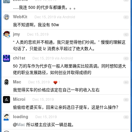
.....我连 500 的代步车都嫌贵。。。
WebKit
Dec 15, 2019 via Android
41
我不知道啊，我没有 50w
jmy
Dec 15, 2019
42
“ 人类的悲欢并不相通，我只是觉得他们吵闹。” 慢慢的理解这
句话了，只能说 lz 消费水平超过了绝大数人。
chi1st
Dec 15, 2019 via Android
43
50 万的车作为代步在一般人眼里确实比较高调。同时想知道大
佬的职业发展路径，如何创业并取得成绩的
Mac
Dec 15, 2019
1
44
我觉得买车的价格应该定在自己一年的收入左右
Microi
Dec 15, 2019
45
偷偷给老婆买车，回来让亲妈选日子提车，这是什么操作？
loading
Dec 15, 2019
46
@
Mac
所以楼主应该买一辆总裁。