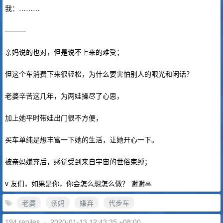
我：………
———
亲妈说的也对，但是说不上来的难受；
但这个车消费下来很轻松，为什么要害怕别人的眼光和闲话？
老婆辛苦这几年，为两娃操尽了心思，
加上她平时带娃出门很不方便，
买车单纯是想丰富一下她的生活，让她开心一下。
被亲妈嫌弃后，感觉受到来自宇宙的世俗束缚；
v 友们，如果是你，你会怎么想怎么做？ 谢谢🙏
老婆
亲妈
嫌弃
代步车
194 replies
•
2020-01-13 12:43:35 +08:00