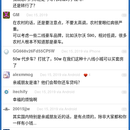
还是转行了？
GM
Dec 15, 2019
13
在农村的话，还是要注意点，不要太高调，农村里眼红病很严
重。
可以考虑一些二线豪车品牌，比如沃尔沃 S90，相对低调，很多
农村人根本不知道那是豪车。
GG668v26Fd55CP5W
Dec 15, 2019 via iPhone
14
50w 代步车？打扰了，50w 在我们这种十八线小城可以买套房
了
alexmmog
Dec 15, 2019 via Android
4
15
亲戚朋友是谁？他们会帮你还车贷吗？
itechify
Dec 15, 2019 via Android
16
幸福的烦恼啊
20015jjw
Dec 15, 2019 via Android
17
其实国内特别是亲戚朋友近的话，是有点烦的，除非大家都和你
一样有小钱...