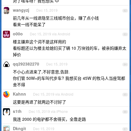
对了啥车呀？我也想买 🐶
wangyzj
Dec 15, 2019
82
前几年从一线退隐至三线城市创业，赚了点小钱
看来一线不能呆了
o00o
Dec 15, 2019 via Android
83
楼主嫌弃这个词不是这样用的
看标题还以为楼主给媳妇买了辆 10 万块钱的车，被亲妈嫌弃太
掉价
qq292382270
Dec 15, 2019
84
不小心点进来了,不好意思,告辞.
你们管 50W+的车叫代步车? 我想买台 45W 的牧马人当座驾都
舍不得
Kahnn
Dec 15, 2019 via Android
85
这要是再退了就两边不讨好了
s1th
Dec 15, 2019 via iPhone
86
我连 2000 的电驴都不舍得买，全靠走路
Dkngit
Dec 15, 2019
87