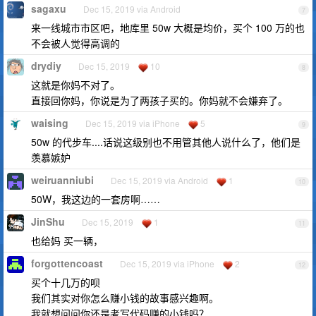
sagaxu
Dec 15, 2019 via Android
7
来一线城市市区吧，地库里 50w 大概是均价，买个 100 万的也
不会被人觉得高调的
drydiy
Dec 15, 2019
10
8
这就是你妈不对了。
直接回你妈，你说是为了两孩子买的。你妈就不会嫌弃了。
waising
Dec 15, 2019 via iPhone
5
9
50w 的代步车....话说这级别也不用管其他人说什么了，他们是
羡慕嫉妒
weiruanniubi
Dec 15, 2019 via Android
1
10
50W，我这边的一套房啊……
JinShu
Dec 15, 2019
1
11
也给妈 买一辆，
forgottencoast
Dec 15, 2019 via iPhone
2
12
买个十几万的呗
我们其实对你怎么赚小钱的故事感兴趣啊。
我就想问问你还是考写代码赚的小钱吗？