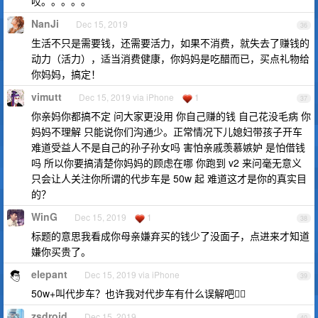
哎。。。。。
NanJi
Dec 15, 2019
36
生活不只是需要钱，还需要活力，如果不消费，就失去了赚钱的
动力（活力），适当消费健康，你妈妈是吃醋而已，买点礼物给
你妈妈，搞定！
vimutt
Dec 15, 2019 via iPhone
1
37
你亲妈你都搞不定 问大家更没用 你自己赚的钱 自己花没毛病 你
妈妈不理解 只能说你们沟通少。正常情况下儿媳妇带孩子开车
难道受益人不是自己的孙子孙女吗 害怕亲戚羡慕嫉妒 是怕借钱
吗 所以你要搞清楚你妈妈的顾虑在哪 你跑到 v2 来问毫无意义
只会让人关注你所谓的代步车是 50w 起 难道这才是你的真实目
的？
WinG
Dec 15, 2019
1
38
标题的意思我看成你母亲嫌弃买的钱少了没面子，点进来才知道
嫌你买贵了。
elepant
Dec 15, 2019 via iPhone
39
50w+叫代步车？也许我对代步车有什么误解吧🧎‍♂️
zsdroid
Dec 15, 2019
40