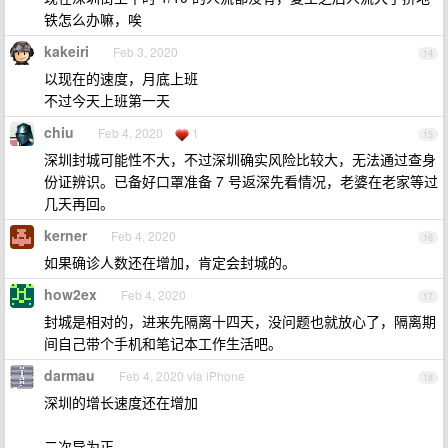
铁怎么办嘛，唉
kakeiri
Feb 3, 2020
14
以现在的速度，月底上班
不过今天上班第一天
chiu
Feb 4, 2020
1
15
深圳封城可能性不大，不过深圳确实风险比较大，无法通过查身
份证辨识。已备好口罩准备 7 号返深先看情况，老婆在老家等过
几天再回。
kerner
Feb 4, 2020
16
如果确诊人数还在增加，肯定会封城的。
how2ex
Feb 4, 2020
17
封城是相对的，进来先隔离十四天，没问题也就放心了，隔离期
间自己带个手机和笔记本工作生活吧。
darmau
Feb 4, 2020 via iPhone
18
深圳的增长速度还在增加
二次导为正