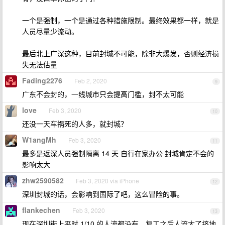
一个是强制，一个是通过各种措施限制。最终效果都一样，就是
人员尽量少流动。
最后北上广深这种，目前封城不可能，除非大爆发，否则经济损
失无法估量
Fading2276
Feb 2, 2020
9
广东不会封的，一线城市只会提高门槛，封不太可能
love
Feb 3, 2020
10
还没一天车祸死的人多，就封城？
W1angMh
Feb 3, 2020
11
最多是返深人员强制隔离 14 天 自行在家办公 封城肯定不会的
影响太大
zhw2590582
Feb 3, 2020 via iPhone
12
深圳封城的话，会影响到国际了吧，这么冒险的事。
flankechen
Feb 3, 2020
13
现在深圳街上平时 1/10 的人流都没有，复工之后人流大了挤地