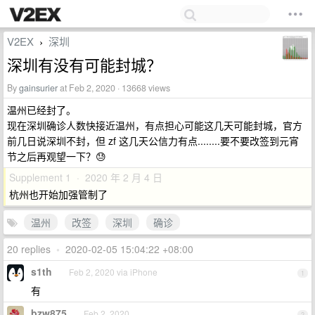
V2EX
深圳
›
深圳有没有可能封城？
By
gainsurier
at Feb 2, 2020 · 13668 views
温州已经封了。
现在深圳确诊人数快接近温州，有点担心可能这几天可能封城，官方
前几日说深圳不封，但 zf 这几天公信力有点........要不要改签到元宵
节之后再观望一下？😓
Supplement 1 · 2020 年 2 月 4 日
杭州也开始加强管制了
温州
改签
深圳
确诊
20 replies
•
2020-02-05 15:04:22 +08:00
s1th
Feb 2, 2020 via iPhone
1
有
bzw875
Feb 2, 2020
2