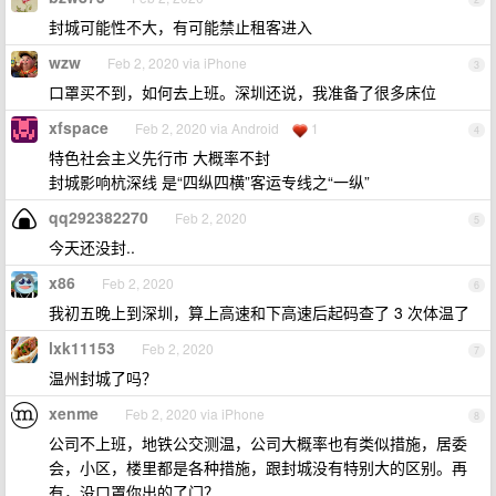
封城可能性不大，有可能禁止租客进入
wzw
Feb 2, 2020 via iPhone
3
口罩买不到，如何去上班。深圳还说，我准备了很多床位
xfspace
Feb 2, 2020 via Android
1
4
特色社会主义先行市 大概率不封
封城影响杭深线 是“四纵四横”客运专线之“一纵”
qq292382270
Feb 2, 2020
5
今天还没封..
x86
Feb 2, 2020
6
我初五晚上到深圳，算上高速和下高速后起码查了 3 次体温了
lxk11153
Feb 2, 2020
7
温州封城了吗？
xenme
Feb 2, 2020 via iPhone
8
公司不上班，地铁公交测温，公司大概率也有类似措施，居委
会，小区，楼里都是各种措施，跟封城没有特别大的区别。再
有，没口罩你出的了门？