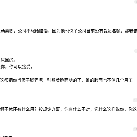
让我主动离职，公司不想给赔偿，因为他也说了公司目前没有裁员名额，那我
职原因的。
除你，你可以接受。
”，这都把你当傻子唬弄呢，别想着脸面啥的了，谁的脸面也不值几个月工
1
假不休还有什么用？按规定办事，你有什么不对，凭什么这样说你，你这
1