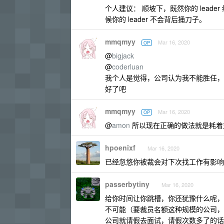
个人建议： 顺坡下，既然你的 lea
候你的 leader 不会背后捅刀子。
mmqmyy
Mar 16, 2020
OP
@
bigjack
@
coderluan
我个人是觉得，公司认为我不能胜任，
好了吧
mmqmyy
Mar 16, 2020
OP
@
amon
所以现在正确的做法就是耗着
hpoenixf
Mar 16, 2020
已经忽悠你被裁会对下次找工作有影响了，还
passerbytiny
Mar 16, 2020
给你时间让你跳槽，你还犹豫什么呢，
不可能（要裁员名额这种规模的公司，
公司就请假去面试，请假次数多了的话