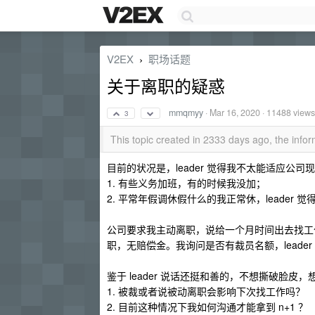
V2EX
职场话题
›
关于离职的疑惑
mmqmyy
·
Mar 16, 2020
· 11488 views
3
This topic created in 2333 days ago, the inf
目前的状况是，leader 觉得我不太能适应公
1. 有些义务加班，有的时候我没加；
2. 平常年假调休假什么的我正常休，leader
公司要求我主动离职，说给一个月时间出去找工
职，无赔偿金。我询问是否有裁员名额，leade
鉴于 leader 说话还挺和善的，不想撕破脸皮，想问
1. 被裁或者说被动离职会影响下次找工作吗？
2. 目前这种情况下我如何沟通才能拿到 n+1 ？