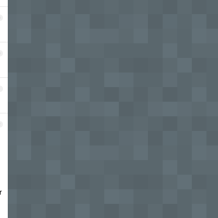
9
0
1
2
r