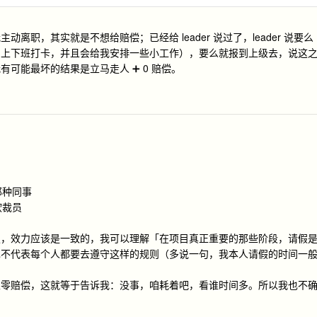
职，其实就是不想给赔偿；已经给 leader 说过了，leader 说要么
常上下班打卡，并且会给我安排一些小工作），要么就报到上级去，说这
可能最坏的结果是立马走人 ➕ 0 赔偿。
那种同事
软裁员
假，效力应该是一致的，我可以理解「在项目真正重要的那些阶段，请假
也不代表每个人都要去遵守这样的规则（多说一句，我本人请假的时间一
且零赔偿，这就等于告诉我：没事，咱耗着吧，看谁时间多。所以我也不