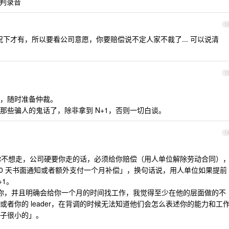
谈判录音
1
下才有，所以要看公司意愿，你要赔偿说不定人家不裁了... 可以说清
1
，随时准备仲裁。
那些骗人的鬼话了，除非拿到 N+1，否则一切白谈。
1
果你不想走，公司硬要你走的话，必须给你赔偿（用人单位解除劳动合同）
30 天书面通知或者额外支付一个月补偿」，换句话说，用人单位如果提前
+1。
r 告诉你，并且明确会给你一个月的时间找工作，我觉得至少在他的层面做的不
者你的 leader，在背调的时候无法知道他们会怎么表述你的能力和工
子很小的」。