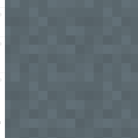
2
3
4
，
作