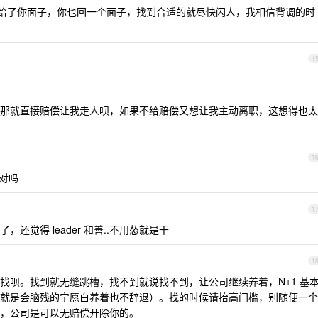
der 给了你面子，你也回一个面子，找到合适的就尽快闪人，我相信背调的时
1
那就直接赔偿让我走人呗，如果不给赔偿又想让我主动离职，这想得也太
1
对吗
1
觉得 leader 和善..不用怂就是干
1
找呗。找到就无缝跳槽，找不到就说找不到，让公司继续养着，N+1 基
就是会脑残的宁愿白养着也不辞退）。找的时候请抬高门槛，别随便一个
，公司是可以无赔偿开除你的。