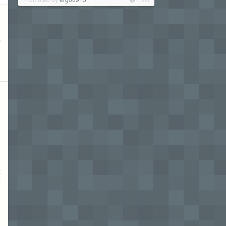
之
是
般
确