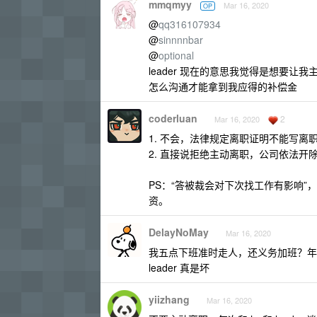
mmqmyy
Mar 16, 2020
OP
@
qq316107934
@
sinnnnbar
@
optional
leader 现在的意思我觉得是想要
怎么沟通才能拿到我应得的补偿金
coderluan
2
Mar 16, 2020
1. 不会，法律规定离职证明不能写离
2. 直接说拒绝主动离职，公司依法开
PS：“答被裁会对下次找工作有影响
资。
DelayNoMay
Mar 16, 2020
我五点下班准时走人，还义务加班？年
leader 真是坏
yiizhang
Mar 16, 2020