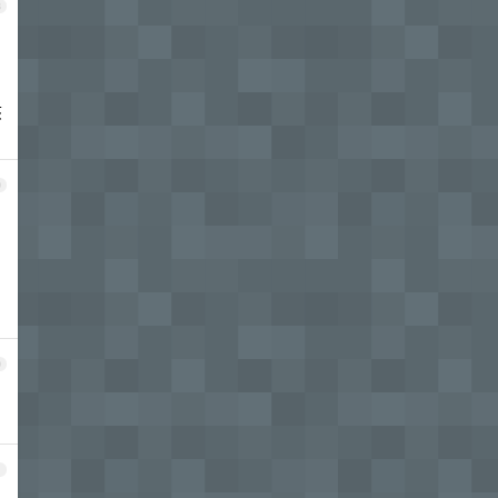
8
该
9
0
1