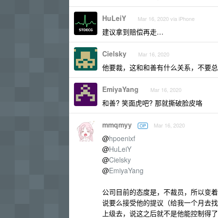
HuLeiY
Mar 16, 2020 via iPhone
建议拿到赔偿再走…
Cielsky
Mar 16, 2020
他要裁，这和和善有什么关系，不要总
EmiyaYang
Mar 16, 2020
和善? 笑面虎吧? 那就撕破脸皮咯
mmqmyy
Mar 16, 2020
OP
@
hpoenixf
@
HuLeiY
@
Cielsky
@
EmiyaYang
公司目前的态度是，不裁员，所以变着法的
说要么接受他的提议（给我一个月去找
上级去，说这之后就不是他能控制得了