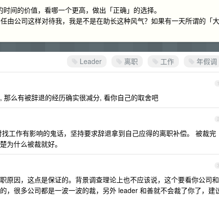
上的时间的价值，看哪一个更高，做出「正确」的选择。
，任由公司这样对待我，我是不是在助长这种风气？如果有一天所谓的「
Leader
离职
工作
年假调
 那么有被辞退的经历确实很减分, 看你自己的取舍吧
退对找工作有影响的鬼话，坚持要求辞退拿到自己应得的离职补偿。 被裁完
楚为什么被裁就好。
职原因，这点是保证的。背景调查理论上也不应该说，这个要看你公司和
，很多公司都是一波一波的裁，另外 leader 和善就不会裁了你了，建