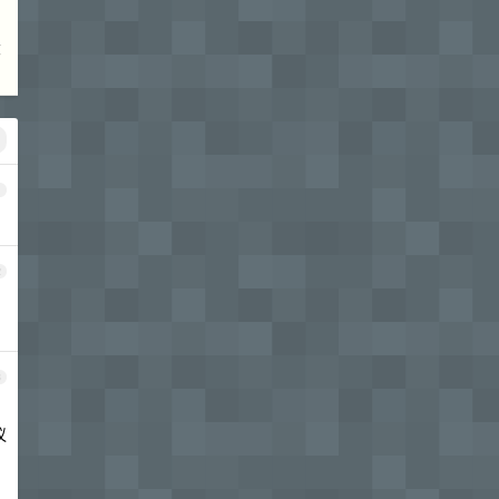
大
1
2
3
议