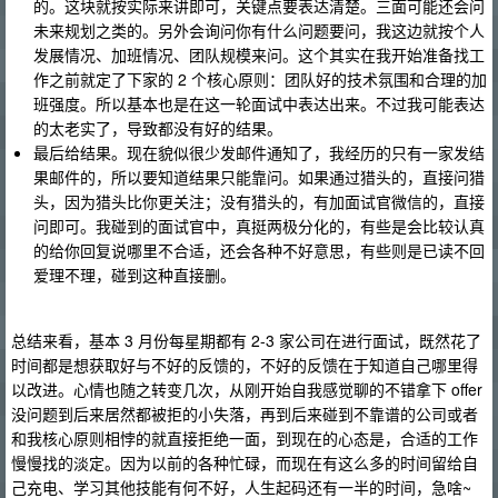
的。这块就按实际来讲即可，关键点要表达清楚。三面可能还会问
未来规划之类的。另外会询问你有什么问题要问，我这边就按个人
发展情况、加班情况、团队规模来问。这个其实在我开始准备找工
作之前就定了下家的 2 个核心原则：团队好的技术氛围和合理的加
班强度。所以基本也是在这一轮面试中表达出来。不过我可能表达
的太老实了，导致都没有好的结果。
最后给结果。现在貌似很少发邮件通知了，我经历的只有一家发结
果邮件的，所以要知道结果只能靠问。如果通过猎头的，直接问猎
头，因为猎头比你更关注；没有猎头的，有加面试官微信的，直接
问即可。我碰到的面试官中，真挺两极分化的，有些是会比较认真
的给你回复说哪里不合适，还会各种不好意思，有些则是已读不回
爱理不理，碰到这种直接删。
总结来看，基本 3 月份每星期都有 2-3 家公司在进行面试，既然花了
时间都是想获取好与不好的反馈的，不好的反馈在于知道自己哪里得
以改进。心情也随之转变几次，从刚开始自我感觉聊的不错拿下 offer
没问题到后来居然都被拒的小失落，再到后来碰到不靠谱的公司或者
和我核心原则相悖的就直接拒绝一面，到现在的心态是，合适的工作
慢慢找的淡定。因为以前的各种忙碌，而现在有这么多的时间留给自
己充电、学习其他技能有何不好，人生起码还有一半的时间，急啥~