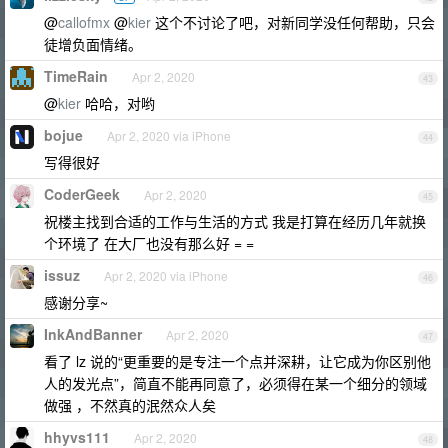
@
callofmx
@
kier
这个不讨论了吧，对新同学没任何帮助，只会
徒增负面情绪。
TimeRain
Apr 2, 2020
43
@
kier
哈哈，对哟
bojue
Apr 2, 2020 via iPhone
44
写得很好
CoderGeek
Apr 2, 2020
45
祝楼主找到合适的工作与生活的方式 我是打算在经历几年就换
个环境了 在大厂也没有那么好 = =
issuz
Apr 2, 2020 via iPhone
46
感谢分享~
InkAndBanner
Apr 2, 2020
47
看了 lz 说的“更重要的是专注一个点并深耕，让它成为你区别他
人的发光点”，简直不能再同意了，必须得在某一个细分的领域
做强 ，不然真的泯然众人矣
hhyvs111
Apr 2, 2020
48