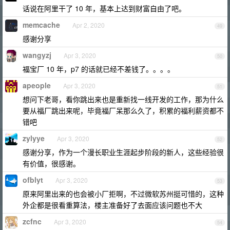
话说在阿里干了 10 年，基本上达到财富自由了吧。
memcache
Apr 2, 2020
49
感谢分享
wangyzj
Apr 3, 2020
50
福宝厂 10 年，p7 的话就已经不差钱了。。。。
apeople
Apr 3, 2020
51
想问下老哥，看你跳出来也是重新找一线开发的工作，那为什么
要从福厂跳出来呢，毕竟福厂呆那么久了，积累的福利薪资都不
错吧
zylyye
Apr 3, 2020
52
感谢分享，作为一个漫长职业生涯起步阶段的新人，这些经验很
有价值，很感谢。
ofblyt
Apr 3, 2020
53
原来阿里出来的也会被小厂拒啊，不过微软苏州挺可惜的，这种
外企都是很看重算法，楼主准备好了去面应该问题也不大
zcfnc
Apr 3, 2020
54