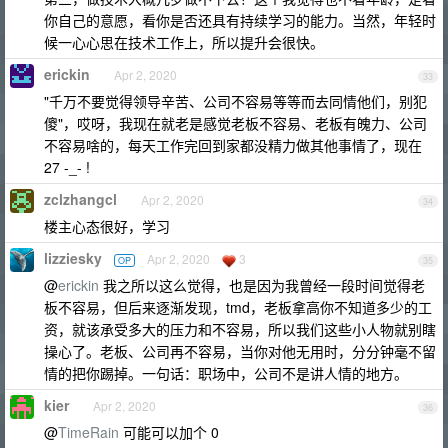
你自己的意愿，看你是否还具有持续学习的能力。当然，年轻时
候一心心思在技术工作上，所以提升会很快。
erickin
Apr 2, 2020
33
"千万不要觉得领导辛苦、公司不容易等等而去同情他们，别犯
傻"，哎呀，我现在就老是感觉老板不容易、老板有魄力、公司
不容易啥的，每天工作完回到家都没精力做其他事情了，现在
27 -_- !
zclzhangcl
Apr 2, 2020
34
楼主心态很好，学习
lizziesky
Apr 2, 2020
3
OP
35
@
erickin
我之所以这么觉得，也是因为我曾经一段时间觉得老
板不容易，但后来逐渐发现，tmd，老板拿高你不知道多少的工
资，就该承受多大的压力和不容易，所以我们这些小人物就别瞎
操心了。老板、公司再不容易，当你对他无用时，分分钟毫不留
情的把你踢掉。一句话：职场中，公司不是讲人情的地方。
kier
Apr 2, 2020
36
@
TimeRain
可能可以加个 0