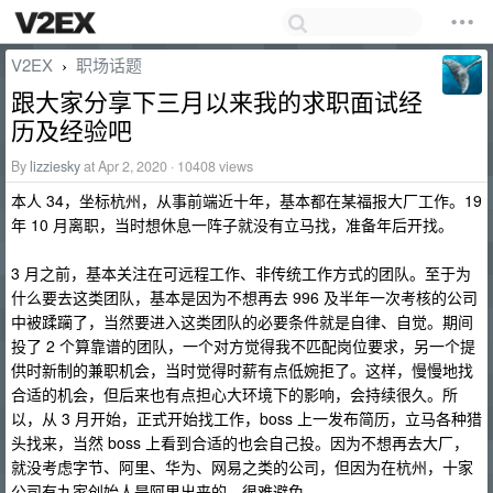
V2EX
职场话题
›
跟大家分享下三月以来我的求职面试经
历及经验吧
By
lizziesky
at Apr 2, 2020 · 10408 views
本人 34，坐标杭州，从事前端近十年，基本都在某福报大厂工作。19
年 10 月离职，当时想休息一阵子就没有立马找，准备年后开找。
3 月之前，基本关注在可远程工作、非传统工作方式的团队。至于为
什么要去这类团队，基本是因为不想再去 996 及半年一次考核的公司
中被蹂躏了，当然要进入这类团队的必要条件就是自律、自觉。期间
投了 2 个算靠谱的团队，一个对方觉得我不匹配岗位要求，另一个提
供时新制的兼职机会，当时觉得时薪有点低婉拒了。这样，慢慢地找
合适的机会，但后来也有点担心大环境下的影响，会持续很久。所
以，从 3 月开始，正式开始找工作，boss 上一发布简历，立马各种猎
头找来，当然 boss 上看到合适的也会自己投。因为不想再去大厂，
就没考虑字节、阿里、华为、网易之类的公司，但因为在杭州，十家
公司有九家创始人是阿里出来的，很难避免。