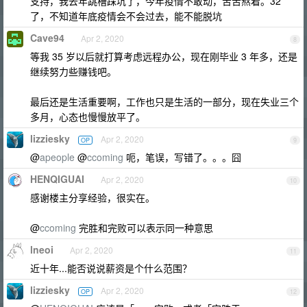
支持，我去年跳槽踩坑了，今年疫情不敢动，苦苦熬着。32
了，不知道年底疫情会不会过去，能不能脱坑
Cave94
Apr 2, 2020
8
等我 35 岁以后就打算考虑远程办公，现在刚毕业 3 年多，还是
继续努力些赚钱吧。
最后还是生活重要啊，工作也只是生活的一部分，现在失业三个
多月，心态也慢慢放平了。
lizziesky
Apr 2, 2020
OP
9
@
apeople
@
ccoming
呃，笔误，写错了。。。囧
HENQIGUAI
Apr 2, 2020
10
感谢楼主分享经验，很实在。
@
ccoming
完胜和完败可以表示同一种意思
lneoi
Apr 2, 2020
11
近十年...能否说说薪资是个什么范围？
lizziesky
Apr 2, 2020
OP
12