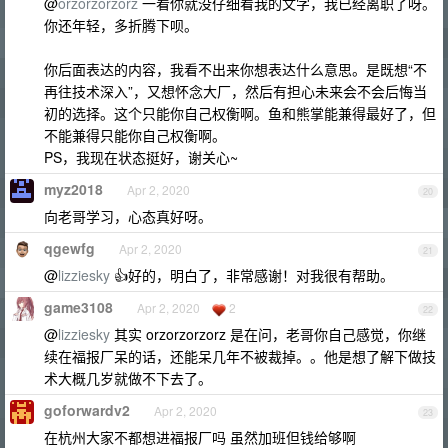
@
orzorzorzorz
一看你就没仔细看我的文字，我已经离职了呀。
你还年轻，多折腾下呗。
你后面表达的内容，我看不出来你想表达什么意思。是既想“不
再往技术深入”，又想怀念大厂，然后有担心未来会不会后悔当
初的选择。这个只能你自己权衡啊。鱼和熊掌能兼得最好了，但
不能兼得只能你自己权衡啊。
PS，我现在状态挺好，谢关心~
myz2018
Apr 2, 2020
20
向老哥学习，心态真好呀。
qgewfg
Apr 2, 2020
21
@
lizziesky
👍好的，明白了，非常感谢！对我很有帮助。
game3108
Apr 2, 2020
2
22
@
lizziesky
其实 orzorzorzorz 是在问，老哥你自己感觉，你继
续在福报厂呆的话，还能呆几年不被裁掉。。他是想了解下做技
术大概几岁就做不下去了。
goforwardv2
Apr 2, 2020
23
在杭州大家不都想进福报厂吗 虽然加班但钱给够啊