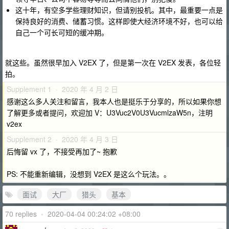
这十年，有空多学些理财知识，但请别投机。其中，最重要一点是
保持良好的消费、储蓄习惯。这样即使大经济环境不好，也可以给
自己一个可长可短的缓冲期。
就这些。虽然很早加入 V2EX 了，但是第一次在 V2EX 发表，各位轻
拍。
Supplement 1 · 2020 年 4 月 2 日
感谢这么多人关注和留言，我本人也是挺乐于分享的，所以如果你想
了解更多或者提问，欢迎加 V：U3Vuc2V0U3VucmlzaW5n，注明
v2ex
Supplement 2 · 2020 年 4 月 3 日
后悔留 vx 了，不接受再加了~ 抱歉
PS: 不能重新编辑，没想到 V2EX 是这么个玩法。。
面试
大厂
猎头
基本
70 replies
•
2020-04-04 00:24:02 +08:00