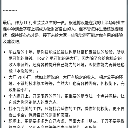
----------
最后，作为 IT 行业芸芸众生的一员，很遗憾没能在我的上半场职业生
涯中冲到金字塔上端成为近财富自由的人，但不管怎样生活还是要继
续，保持好心态才是。接下来给大家一些我觉得可能对你有用的经验
及建议吧。
毕业后的十年，是你技能成长最快也是财富积累最快的阶段，所以
尽可能的赚钱。How ？尽可能的进大厂，因为除了会给你稳定的
收入来源外，还有各种提升自己能力的环境，即使你能力再普通也
能「水涨船高」。
大厂 vs 小厂，就如上所说的，大厂有稳定的收入、相对公平的环
境、不错的技术氛围等等，当然大厂也有各种弊病，但权衡下，完
败那些小厂。
个人提升上，开阔眼界的同时，更重要的是专注一个点并深耕，让
它成为你区别他人的发光点。
找不到完美的工作，只能找合适你的工作，看你如何权衡。更不要
委曲求全，保持自己的原则和态度。
职场上，更是要多多为自己考虑，同事大多非朋友。千万不要觉得
领导辛苦、公司不容易等等而去同情他们，别犯傻。