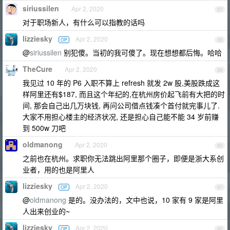
siriussilen
Apr 2, 2020
37
对于职场新人，有什么可以指教的话吗
lizziesky
Apr 2, 2020
OP
38
@
siriussilen
别犯傻。当初的我可傻了。现在想想都后悔。哈哈
TheCure
Apr 2, 2020
39
我见过 10 年的 P6 入职不算上 refresh 就发 2w 股,美股跌成这
样阿里还有$187, 而且这个年纪的,在杭州房价起飞前有大把的时
间, 那会自己出几万块钱, 再问公司借点钱凑个首付就完事儿了.
大家不用担心楼主的经济状况, 还是担心自己能不能 34 岁前赚
到 500w 刀吧
oldmanong
Apr 2, 2020
40
之前也在杭州。求职你无法跳出阿里那个圈子，即便是浙大系创
业者，用的也是阿里人
lizziesky
Apr 2, 2020
OP
41
@
oldmanong
是的。没办法的，文中也说，10 家有 9 家是阿里
人出来创业的~
lizziesky
Apr 2, 2020
OP
42