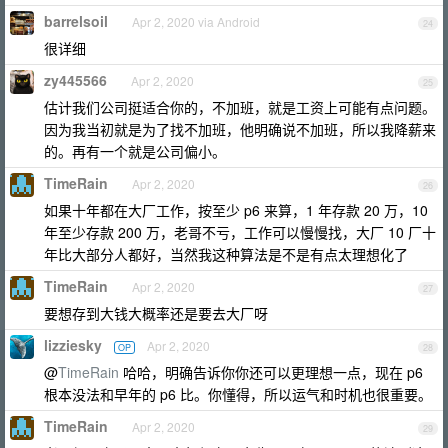
barrelsoil
Apr 2, 2020 via Android
24
很详细
zy445566
Apr 2, 2020
25
估计我们公司挺适合你的，不加班，就是工资上可能有点问题。
因为我当初就是为了找不加班，他明确说不加班，所以我降薪来
的。再有一个就是公司偏小。
TimeRain
Apr 2, 2020
26
如果十年都在大厂工作，按至少 p6 来算，1 年存款 20 万，10
年至少存款 200 万，老哥不亏，工作可以慢慢找，大厂 10 厂十
年比大部分人都好，当然我这种算法是不是有点太理想化了
TimeRain
Apr 2, 2020
27
要想存到大钱大概率还是要去大厂呀
lizziesky
Apr 2, 2020
OP
28
@
TimeRain
哈哈，明确告诉你你还可以更理想一点，现在 p6
根本没法和早年的 p6 比。你懂得，所以运气和时机也很重要。
TimeRain
Apr 2, 2020
29