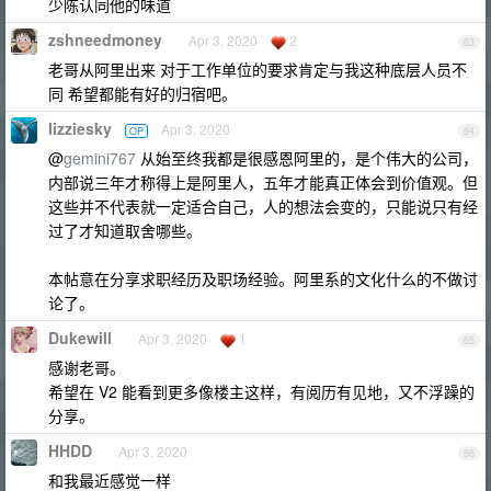
少陈认同他的味道
zshneedmoney
Apr 3, 2020
2
63
老哥从阿里出来 对于工作单位的要求肯定与我这种底层人员不
同 希望都能有好的归宿吧。
lizziesky
Apr 3, 2020
OP
64
@
gemini767
从始至终我都是很感恩阿里的，是个伟大的公司，
内部说三年才称得上是阿里人，五年才能真正体会到价值观。但
这些并不代表就一定适合自己，人的想法会变的，只能说只有经
过了才知道取舍哪些。
本帖意在分享求职经历及职场经验。阿里系的文化什么的不做讨
论了。
Dukewill
Apr 3, 2020
1
65
感谢老哥。
希望在 V2 能看到更多像楼主这样，有阅历有见地，又不浮躁的
分享。
HHDD
Apr 3, 2020
66
和我最近感觉一样