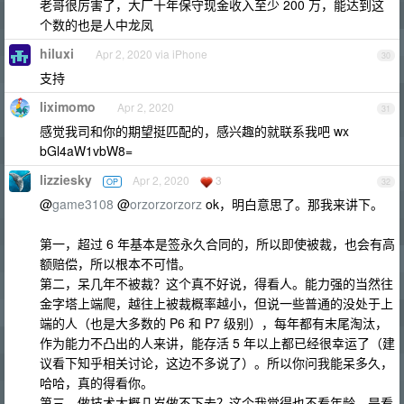
老哥很厉害了，大厂十年保守现金收入至少 200 万，能达到这
个数的也是人中龙凤
hiluxi
Apr 2, 2020 via iPhone
30
支持
liximomo
Apr 2, 2020
31
感觉我司和你的期望挺匹配的，感兴趣的就联系我吧 wx
bGl4aW1vbW8=
lizziesky
Apr 2, 2020
3
OP
32
@
game3108
@
orzorzorzorz
ok，明白意思了。那我来讲下。
第一，超过 6 年基本是签永久合同的，所以即使被裁，也会有高
额赔偿，所以根本不可惜。
第二，呆几年不被裁？这个真不好说，得看人。能力强的当然往
金字塔上端爬，越往上被裁概率越小，但说一些普通的没处于上
端的人（也是大多数的 P6 和 P7 级别），每年都有末尾淘汰，
作为能力不凸出的人来讲，能存活 5 年以上都已经很幸运了（建
议看下知乎相关讨论，这边不多说了）。所以你问我能呆多久，
哈哈，真的得看你。
第三，做技术大概几岁做不下去？这个我觉得也不看年龄，是看