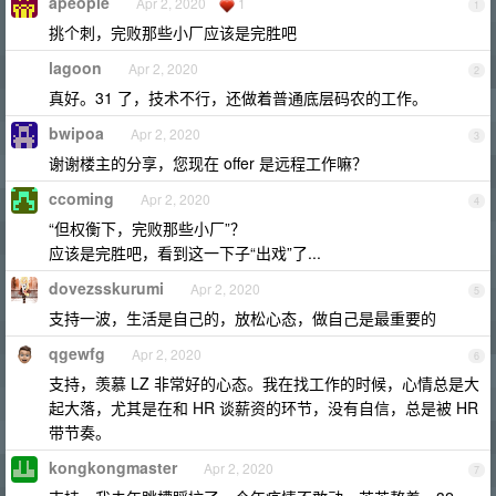
apeople
Apr 2, 2020
1
1
挑个刺，完败那些小厂应该是完胜吧
lagoon
Apr 2, 2020
2
真好。31 了，技术不行，还做着普通底层码农的工作。
bwipoa
Apr 2, 2020
3
谢谢楼主的分享，您现在 offer 是远程工作嘛？
ccoming
Apr 2, 2020
4
“但权衡下，完败那些小厂”？
应该是完胜吧，看到这一下子“出戏”了...
dovezsskurumi
Apr 2, 2020
5
支持一波，生活是自己的，放松心态，做自己是最重要的
qgewfg
Apr 2, 2020
6
支持，羡慕 LZ 非常好的心态。我在找工作的时候，心情总是大
起大落，尤其是在和 HR 谈薪资的环节，没有自信，总是被 HR
带节奏。
kongkongmaster
Apr 2, 2020
7