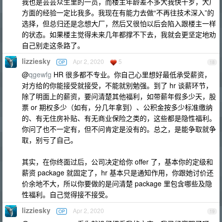
我也是芸芸众生里的一员，而楼主年龄差不多大我快十岁，大厂
方面的经验一定比我多。我现在有能力去做“不再往技术深入”的
选择，但总归还是念想大厂，然后又很怕以后会陷入跟楼主一样
的状态。如果楼主觉得未来几年都撑不下去，我就会更坚定地劝
自己别走这条路了。
lizziesky
Apr 2, 2020
5
OP
18
@
qgewfg
HR 很多都不专业。你自己心里想好最低承受薪资，
对方给的你能接受就接受，不能就别勉强。到了 hr 谈薪环节，
除了明面上的薪资，要问清楚其他福利，如带薪年假多少天，股
票 or 期权多少（如有，分几年拿到）、公积金按多少标准缴纳
的、有无住房补贴、有无商业保险之类的，这些都是隐性福利。
你问了也不一定有，但不问肯定是没有的。总之，是能争取就争
取，别亏了自己。
其实，在你终面过后，公司决定给你 offer 了，基本你的定级和
薪资 package 就固定了，hr 基本只是通知作用，你跟她讨价还
价余地不大，所以你要做的是问清楚 package 里包含哪些及隐
性福利。自己觉得接不接受。
lizziesky
Apr 2, 2020
OP
19