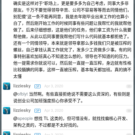
确实是这样对于“职场上，更是要多多为自己考虑，同事大多非
朋友。千万不要觉得领导辛苦、公司不容易等等而去同情他们，
别犯傻”这一条不能再同意，我是去年刚毕业出来工作的也算小
白了，然后刚开始工作的时候同事有些问题让我帮忙的我就帮他
做了。后来仔细想想，这是他们的任务，他们拿工资为什么我要
帮他做，从此以后同事要我帮他们写什么代码就基本都拒绝了。
还有一个同情领导，本来就是领导拿那么多钱我们只是被压榨的
螺丝，自己拿钱认真工作就完了，发多少工资做多少事。有的同
事特别喜欢加班真心不知道怎么想的，领导也不知道的的压力。
他一提需求你就说可以，然后就一直提一直压榨，身边就有性格
比较腼腆的同事，这样一直被压榨，基本每天都加班。真的搞不
太懂
lizziesky
Apr 3, 2020
OP
55
@
ofblyt
当然啊。有些直接拒绝说不需要这么资深的，有些则是
说创业公司加班强度担心你承受不了。
lizziesky
Apr 3, 2020
OP
56
@
apeople
想找 TL 这类的，但可惜没有，就找找偏核心开发、
架构之类的，不过都是不太好找的。
lizziesky
Apr 3, 2020