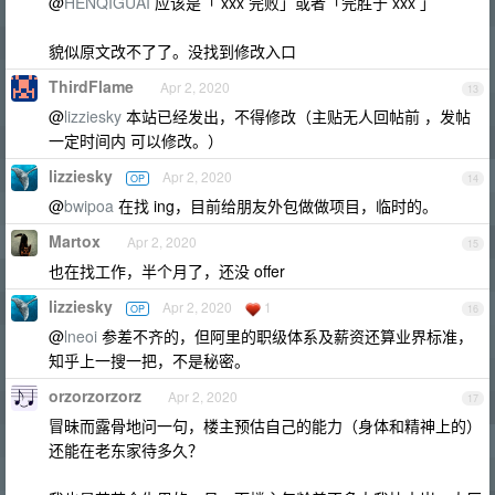
@
HENQIGUAI
应该是「 xxx 完败」或者「完胜于 xxx 」
貌似原文改不了了。没找到修改入口
ThirdFlame
Apr 2, 2020
13
@
lizziesky
本站已经发出，不得修改（主贴无人回帖前 ，发帖
一定时间内 可以修改。）
lizziesky
Apr 2, 2020
OP
14
@
bwipoa
在找 ing，目前给朋友外包做做项目，临时的。
Martox
Apr 2, 2020
15
也在找工作，半个月了，还没 offer
lizziesky
Apr 2, 2020
1
OP
16
@
lneoi
参差不齐的，但阿里的职级体系及薪资还算业界标准，
知乎上一搜一把，不是秘密。
orzorzorzorz
Apr 2, 2020
17
冒昧而露骨地问一句，楼主预估自己的能力（身体和精神上的）
还能在老东家待多久？