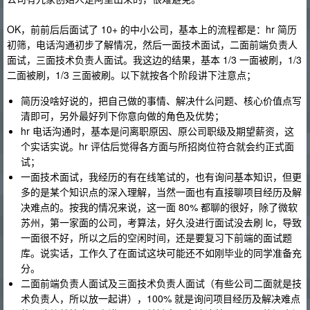
OK，前前后后面试了 10+ 的中小公司，基本上的流程都是：hr 简历
初筛，电话沟通初步了解情况，然后一面技术面试，二面前端负责人
面试，三面技术负责人面试。我这边的结果，基本 1/3 一面被刷，1/3
二面被刷，1/3 三面被刷。以下就按各个阶段讲下注意点；
简历没啥好说的，把自己做的事情、解决什么问题、核心价值点写
清即可，另外最好列下你意向做的角色及优势；
hr 电话沟通时，基本是问离职原因、原公司职级及期望薪资，这
个实话实说。hr 评估后觉得各方面与所招岗位符合就会约正式面
试；
一面技术面试，我经历的有在线笔试的，也有询问基本知识，但更
多的是某个知识点的深入理解，当然一面也有直接聊项目经历及解
决难点的。按我的情况来说，这一面 80% 都聊的很好，除了微软
苏州，第一家面的公司，考算法，好久没进行面试没去刷 lc，导致
一面很不好，所以之后的空闲时间，还是要复习下前端的面试题
库。说实话，工作久了在面试这块可能还不如刚毕业的同学准备充
分。
二面前端负责人面试及三面技术负责人面试（有些公司二面就是技
术负责人，所以放一起讲），100% 就是询问项目经历及解决难点