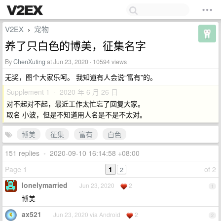
V2EX
宠物
›
养了只白色的博美，征集名字
By
ChenXuting
at Jun 23, 2020 · 10594 views
无奖，图个大家乐呵。 我知道有人会说“富有”的。
Supplement 1 · 2020 年 6 月 26 日
对不起对不起，最近工作太忙忘了回复大家。
取名 小波，但是不知道用人名是不是不太对。
博美
征集
富有
白色
151 replies
•
2020-09-10 16:14:58 +08:00
Page 1
1
of 2
2
lonelymarried
Jun 23, 2020
2
1
博美
ax521
Jun 23, 2020 via Android
2
2