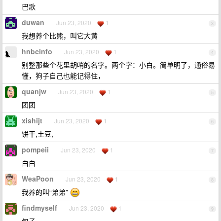
巴歌
duwan
Jun 23, 2020
1
3
我想养个比熊，叫它大黄
hnbcinfo
Jun 23, 2020
1
4
别整那些个花里胡哨的名字。两个字：小白。简单明了，通俗易
懂，狗子自己也能记得住，
quanjw
Jun 23, 2020
1
5
团团
xishijt
Jun 23, 2020
1
6
饼干,土豆,
pompeii
Jun 23, 2020
1
7
白白
WeaPoon
Jun 23, 2020
1
8
我养的叫“弟弟”
findmyself
Jun 23, 2020
1
9