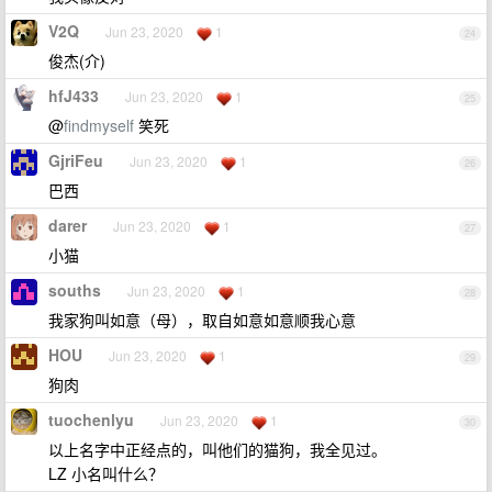
V2Q
Jun 23, 2020
1
24
俊杰(介)
hfJ433
Jun 23, 2020
1
25
@
findmyself
笑死
GjriFeu
Jun 23, 2020
1
26
巴西
darer
Jun 23, 2020
1
27
小猫
souths
Jun 23, 2020
1
28
我家狗叫如意（母），取自如意如意顺我心意
HOU
Jun 23, 2020
1
29
狗肉
tuochenlyu
Jun 23, 2020
1
30
以上名字中正经点的，叫他们的猫狗，我全见过。
LZ 小名叫什么？