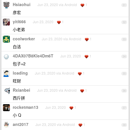
Hsiaohui
Jun 23, 2020 via Android
1
31
彦宏
yitl666
Jun 23, 2020
1
32
小老弟
coolworker
Jun 23, 2020 via Android
1
33
白洁
4DAX07B8Kle4Dm6T
Jun 23, 2020
1
34
包子+2
loading
Jun 23, 2020 via Android
1
35
旺财
Rxianbei
Jun 23, 2020 via Android
1
36
西斤拼
rocketman13
Jun 23, 2020
1
37
小 Q
ant2017
Jun 23, 2020 via Android
1
38