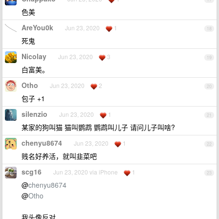
色美
AreYou0k
Jun 23, 2020
1
18
死鬼
Nicolay
Jun 23, 2020
3
19
白富美。
Otho
Jun 23, 2020
2
20
包子 +1
silenzio
Jun 23, 2020
1
21
某家的狗叫猫 猫叫鹦鹉 鹦鹉叫儿子 请问儿子叫啥?
chenyu8674
Jun 23, 2020
1
22
贱名好养活，就叫韭菜吧
scg16
Jun 23, 2020 via iPhone
1
23
@
chenyu8674
@
Otho
我头像反对