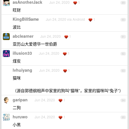
asAnotherJack
Jun 24, 2020
1
89
旺财
KingBillSame
Jun 24, 2020 via Android
1
90
波比
abclearner
Jun 24, 2020
1
91
亚历山大爱德华一世伯爵
illusion33
Jun 24, 2020
1
92
煤炭
lvhuiyang
Jun 24, 2020
1
93
猫咪
（源自郭德纲相声中家里的狗叫“猫咪”，家里的猫咪叫“兔子”）
garipan
Jun 24, 2020
1
94
二狗
huruwo
Jun 24, 2020
1
95
小黑