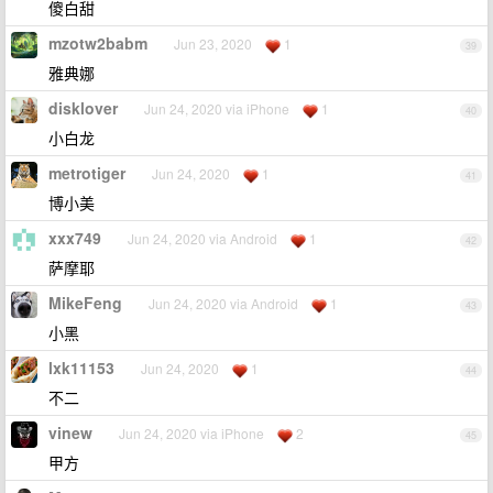
傻白甜
mzotw2babm
Jun 23, 2020
1
39
雅典娜
disklover
Jun 24, 2020 via iPhone
1
40
小白龙
metrotiger
Jun 24, 2020
1
41
博小美
xxx749
Jun 24, 2020 via Android
1
42
萨摩耶
MikeFeng
Jun 24, 2020 via Android
1
43
小黑
lxk11153
Jun 24, 2020
1
44
不二
vinew
Jun 24, 2020 via iPhone
2
45
甲方