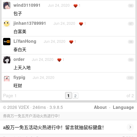
wind3110991
Jun 24, 2020
1
96
包子
jinhan13789991
Jun 24, 2020
1
97
白富美
LiYanHong
Jun 24, 2020
1
98
泰白天
order
Jun 24, 2020
1
99
上天入地
fiypig
Jun 24, 2020
100
旺财
Page 1
1
of 2
2
© 2026 V2EX · 246ms · 3.9.8.5
About
·
Language
券商万一免五开户活动火热进行中！
›
a股万一免五活动火热进行中！留言就抽鼠标键盘！