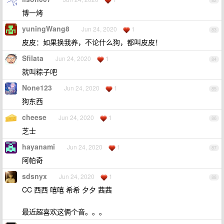
82
博一烤
yuningWang8
Jun 24, 2020
1
83
皮皮：如果换我养，不论什么狗，都叫皮皮！
Sfilata
Jun 24, 2020
1
84
就叫粽子吧
None123
Jun 24, 2020
1
85
狗东西
cheese
Jun 24, 2020
1
86
芝士
hayanami
Jun 24, 2020
1
87
阿帕奇
sdsnyx
Jun 24, 2020
1
88
CC 西西 嘻嘻 希希 夕夕 茜茜
最近超喜欢这俩个音。。。