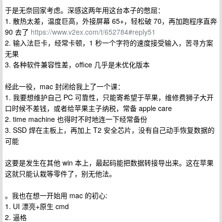
于是无奈回家考虑。深感这两年用这台本子的憋屈：
1. 散热太差，温度巨高，外接屏幕 65+，轻松破 70，再加跑程序直奔
90 去了
https://www.v2ex.com/t/652784#reply51
2. 输入法巨卡，经常卡顿，1 秒一个字符的速度接受输入，苦寻方案
无果
3. 各种软件兼容性差，office 几乎是未优化版本
经此一役，mac 封闭给我上了一个课：
1. 我要想维护自己 PC 可靠性，只能寄希望于苹果，维修费狮子大开
口时候不差钱，或者给苹果主子纳税，常备 apple care
2. time machine 也得时不时地连一下经常备份
3. SSD 焊在主板上，再加上 T2 安全芯片，没有自己动手恢复数据的
可能
这要是发生在其他 win 本上，最起码能把数据转接导出来。这在苹果
这就只能认栽等零件了，别无他法。
。我也在想一开始用 mac 的初心:
1. UI 漂亮+原生 cmd
2. 逼格