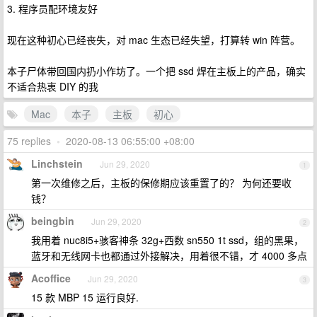
3. 程序员配环境友好
现在这种初心已经丧失，对 mac 生态已经失望，打算转 win 阵营。
本子尸体带回国内扔小作坊了。一个把 ssd 焊在主板上的产品，确实
不适合热衷 DIY 的我
Mac
本子
主板
初心
75 replies
•
2020-08-13 06:55:00 +08:00
Linchstein
Jun 29, 2020
1
第一次维修之后，主板的保修期应该重置了的？ 为何还要收
钱？
beingbin
Jun 29, 2020
2
我用着 nuc8i5+骇客神条 32g+西数 sn550 1t ssd，组的黑果，
蓝牙和无线网卡也都通过外接解决，用着很不错，才 4000 多点
Acoffice
Jun 29, 2020
3
15 款 MBP 15 运行良好.