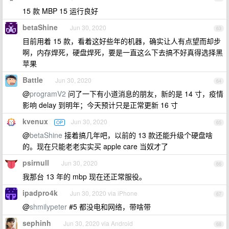
15 款 MBP 15 运行良好
betaShine
Jun 30, 2020
63
目前用着 15 款，看着这好些年的机器，确实让人有点望而却步
啊，内存焊死，硬盘焊死，要是一直这么下去搞不好真得选择黑
苹果
Battle
Jun 30, 2020
64
@
programV2
问了一下有小道消息的朋友，新的是 14 寸，疫情
影响 delay 到明年；今天预计只是正常更新 16 寸
kvenux
Jun 30, 2020
OP
65
@
betaShine
接着搞几年吧，以前的 13 款还能升级个硬盘啥
的。现在只能老老实实买 apple care 当奴才了
psirnull
Jun 30, 2020
66
我那台 13 年的 mbp 现在还正常服役。
ipadpro4k
Jun 30, 2020 via iPhone
67
@
shmilypeter
#5 都没电和网络，带啥带
sephinh
Jun 30, 2020 via Android
68