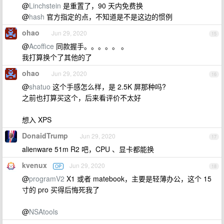
@
Linchstein
是重置了，90 天内免费换
@
hash
官方指定的点，不知道是不是这边的惯例
ohao
Jun 29, 2020
15
@
Acoffice
同款握手。。。。。 。
我打算换个了其他的了
ohao
Jun 29, 2020
16
@
shatuo
这个手感怎么样，是 2.5K 屏那种吗?
之前也打算买这个，后来看评价不太好
想入 XPS
DonaidTrump
Jun 29, 2020
17
alienware 51m R2 吧，CPU 、显卡都能换
kvenux
Jun 29, 2020
OP
18
@
programV2
X1 或者 matebook，主要是轻薄办公，这个 15
寸的 pro 买得后悔死我了
@
NSAtools