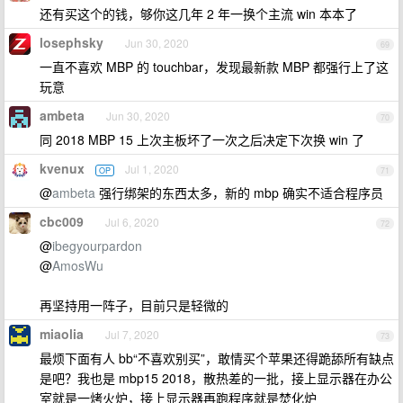
还有买这个的钱，够你这几年 2 年一换个主流 win 本本了
losephsky
Jun 30, 2020
69
一直不喜欢 MBP 的 touchbar，发现最新款 MBP 都强行上了这
玩意
ambeta
Jun 30, 2020
70
同 2018 MBP 15 上次主板坏了一次之后决定下次换 win 了
kvenux
Jul 1, 2020
OP
71
@
ambeta
强行绑架的东西太多，新的 mbp 确实不适合程序员
cbc009
Jul 6, 2020
72
@
ibegyourpardon
@
AmosWu
再坚持用一阵子，目前只是轻微的
miaolia
Jul 7, 2020
73
最烦下面有人 bb“不喜欢别买”，敢情买个苹果还得跪舔所有缺点
是吧？我也是 mbp15 2018，散热差的一批，接上显示器在办公
室就是一烤火炉，接上显示器再跑程序就是焚化炉