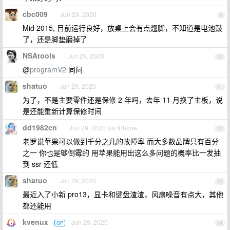
cbc009
Jun 29, 2020
9
Mid 2015, 目前运行良好，放桌上会有点翘脚，不知道是电池鼓
了，还是脚垫磨掉了
NSAtools
Jun 29, 2020
10
@
programV2
同问
shatuo
Jun 29, 2020
11
为了，不是主要零件还是保修 2 年吗，去年 11 月换了主板，说
是还能重新计算保修时间
dd1982cn
Jun 29, 2020 via iPhone
12
老罗说苹果可以做到千分之几的故障率 而大多数品牌只有百分
之一 你也是够倒霉的 用苹果能用出这么多问题的概率比一发抽
到 ssr 还低
shatuo
Jun 29, 2020
13
最近入了小新 pro13，显卡和键盘渣渣，风扇噪音有点大，其他
都还能用
kvenux
Jun 29, 2020
OP
14