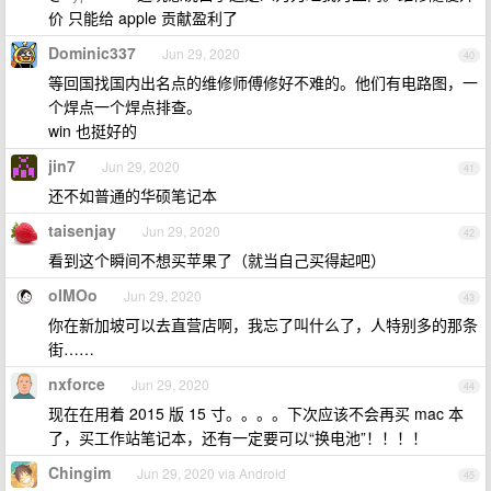
价 只能给 apple 贡献盈利了
Dominic337
Jun 29, 2020
40
等回国找国内出名点的维修师傅修好不难的。他们有电路图，一
个焊点一个焊点排查。
win 也挺好的
jin7
Jun 29, 2020
41
还不如普通的华硕笔记本
taisenjay
Jun 29, 2020
42
看到这个瞬间不想买苹果了（就当自己买得起吧）
oIMOo
Jun 29, 2020
43
你在新加坡可以去直营店啊，我忘了叫什么了，人特别多的那条
街……
nxforce
Jun 29, 2020
44
现在在用着 2015 版 15 寸。。。。下次应该不会再买 mac 本
了，买工作站笔记本，还有一定要可以“换电池”！！！！
Chingim
Jun 29, 2020 via Android
45