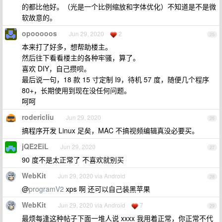
的都比他好。（光是一个比例缩放和字体优化）不知道是不是微
软故意的。
opooooos
Jun 29, 2020
2
25
本来打了好多，想帮助楼主。
然后往下看看楼主的各种牢骚，算了。
喜欢 DIY，自己攒呗。
最后说一句，18 款 15 寸定制 I9，待机 57 度，随便几个程序
80+，长期使用到现在没任何问题。
呵呵
rodericliu
Jun 29, 2020
26
搞程序开发 Linux 足矣，MAC 不搞视频编辑真没必要买。
jQE2EiL
Jun 29, 2020
27
90 度不是太正常了 不喜欢就别买
WebKit
Jun 29, 2020 via Android
28
@
programV2
xps 啊 还可以自己装黑苹果
WebKit
Jun 29, 2020 via Android
7
29
最烦每逢这种帖子下面一堆人说 xxxx 我用着正常，你正常不代