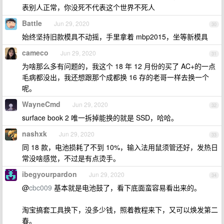
表别人正常，你没死不代表这个世界不死人
Battle
Jun 29, 2020
30
始终坚持旧款模具不动摇，手里拿着 mbp2015，坐等新模具
cameco
Jun 29, 2020
31
为啥那么多有问题的，我这个 18 年 12 月份的买了 AC+的一点
毛病都没出，我还想跟那个成都换 16 存的老哥一样去换一个
呢。
WayneCmd
Jun 29, 2020
32
surface book 2 唯一拆掉能换的就是 SSD，哈哈。
nashxk
Jun 29, 2020
33
同 18 款，电池损耗了不到 10%，输入法用鼠须管还好，发热日
常没啥感觉，不过是有点烫手。
ibegyourpardon
Jun 29, 2020
34
@
cbc009
基本就是电池鼓了，看下底面蛮容易看出来的。
淘宝搞套工具换下，没多少钱，照着教程来下，又可以焕发第二
春。