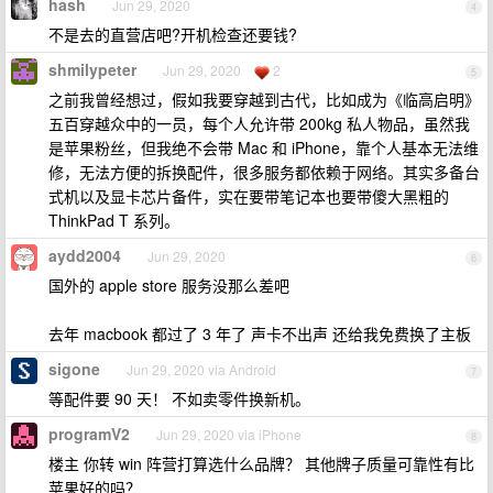
hash
Jun 29, 2020
4
不是去的直营店吧?开机检查还要钱?
shmilypeter
Jun 29, 2020
2
5
之前我曾经想过，假如我要穿越到古代，比如成为《临高启明》
五百穿越众中的一员，每个人允许带 200kg 私人物品，虽然我
是苹果粉丝，但我绝不会带 Mac 和 iPhone，靠个人基本无法维
修，无法方便的拆换配件，很多服务都依赖于网络。其实多备台
式机以及显卡芯片备件，实在要带笔记本也要带傻大黑粗的
ThinkPad T 系列。
aydd2004
Jun 29, 2020
6
国外的 apple store 服务没那么差吧
去年 macbook 都过了 3 年了 声卡不出声 还给我免费换了主板
sigone
Jun 29, 2020 via Android
7
等配件要 90 天！ 不如卖零件换新机。
programV2
Jun 29, 2020 via iPhone
8
楼主 你转 win 阵营打算选什么品牌？ 其他牌子质量可靠性有比
苹果好的吗？