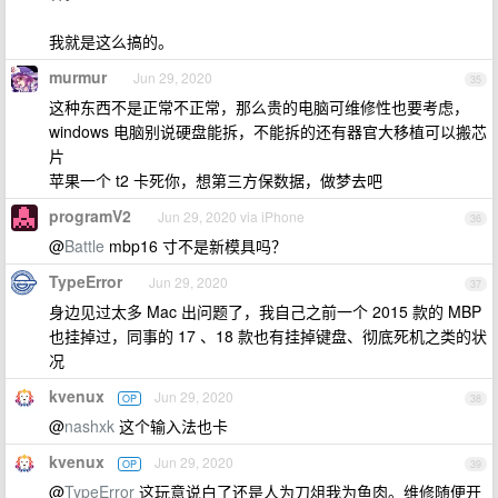
我就是这么搞的。
murmur
Jun 29, 2020
35
这种东西不是正常不正常，那么贵的电脑可维修性也要考虑，
windows 电脑别说硬盘能拆，不能拆的还有器官大移植可以搬芯
片
苹果一个 t2 卡死你，想第三方保数据，做梦去吧
programV2
Jun 29, 2020 via iPhone
36
@
Battle
mbp16 寸不是新模具吗？
TypeError
Jun 29, 2020
37
身边见过太多 Mac 出问题了，我自己之前一个 2015 款的 MBP
也挂掉过，同事的 17 、18 款也有挂掉键盘、彻底死机之类的状
况
kvenux
Jun 29, 2020
OP
38
@
nashxk
这个输入法也卡
kvenux
Jun 29, 2020
OP
39
@
TypeError
这玩意说白了还是人为刀俎我为鱼肉。维修随便开