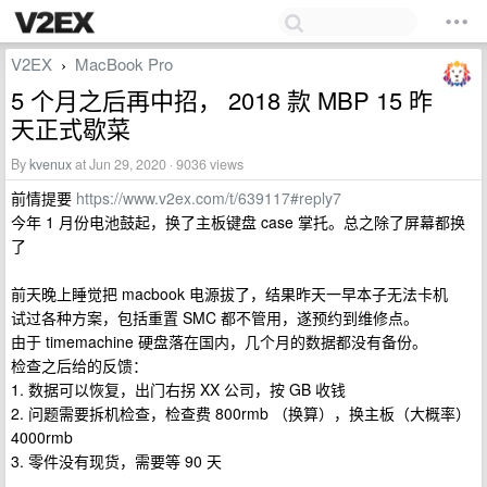
V2EX
MacBook Pro
›
5 个月之后再中招， 2018 款 MBP 15 昨
天正式歇菜
By
kvenux
at Jun 29, 2020 · 9036 views
前情提要
https://www.v2ex.com/t/639117#reply7
今年 1 月份电池鼓起，换了主板键盘 case 掌托。总之除了屏幕都换
了
前天晚上睡觉把 macbook 电源拔了，结果昨天一早本子无法卡机
试过各种方案，包括重置 SMC 都不管用，遂预约到维修点。
由于 timemachine 硬盘落在国内，几个月的数据都没有备份。
检查之后给的反馈：
1. 数据可以恢复，出门右拐 XX 公司，按 GB 收钱
2. 问题需要拆机检查，检查费 800rmb （换算），换主板（大概率）
4000rmb
3. 零件没有现货，需要等 90 天