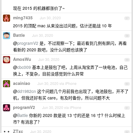
现在 2015 的机器都涨价了~
ming7435
Jun 30, 2020
57
2015 的顶配 mac 从来没出过问题，估计还能战 10 年
Battle
Jun 30, 2020
58
@
programV2
是，不过观察一下；最近看到几例有屏闪，再看
看新的 2020 款吧，没什么问题也该换了
AmosWu
Jun 30, 2020
59
@
cbc009
基本上是鼓包了吧，上周从淘宝弄了一块电池，自己
换上，不复杂，目前没感觉到什么异常
acainiao
Jun 30, 2020 via iPhone
60
@
dd1982cn
这个问题几个月前我也出现了，电池鼓包，开不了
机，但我还好有买 care，有及时备份，所以问题不大
programV2
Jun 30, 2020 via iPhone
61
@
Battle
你新的 2020 款是说 13 寸的还是 16 寸? 什么时候上
市? 有消息了？
ZTxc
Jun 30, 2020
62