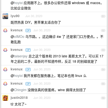
@
hoyixi
应用跟不上。很多办公软件还得 windows 或 macos，
比如企业微信
iyu90
Jun 30, 2020
51
既然热衷 DIY，黑苹果太适合你了
kvenux
Jun 30, 2020
OP
52
@
oIMOo
乌节路。。这边确诊 4w 了 还是家门口方便点。。不
敢乱跑
kvenux
Jun 30, 2020
OP
53
@
taisenjay
总之这个版本和 2013 late 差距太大了。可以买 17
年之前的二手，最新的不知道咋样，反正 18 的别碰就是了
kvenux
Jun 30, 2020
OP
54
@
hoyixi
我开发都在服务器上，笔记本也用 linux 么
kvenux
Jun 30, 2020
OP
55
@
Chingim
没微信真的很蛋疼。wine 搞得太别扭了
justin2018
Jun 30, 2020
56
t2 太坑了~