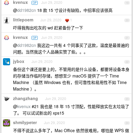
kvenux
Jun 29, 2020
OP
19
@
dd1982cn
18 款 15 寸设计有缺陷，中招率应该很高
littlepoem
Jun 29, 2020
1
20
吓得我掏出吃灰的 wd 赶紧备份了一下
kvenux
Jun 29, 2020
OP
21
@
dd1982cn
我这边一共有 4 个同事买了这款，温度是最普遍的
问题。当然我这个人品确实赞了些。。。
jybox
Jun 29, 2020
22
备份这个课还是要上的，不管用的是什么设备，都要将设备本身
的存储当作临时存储，想想至少 macOS 提供了一个 Time
Machine （虽然 Windows 也有，但可靠性和易用性不如 Time
Machine ）。
zhangzhang
Jun 29, 2020
23
@
kvenux
#21 我也是 18 年 15 寸顶配，性能释放实在太垃圾了
了。 可以试试新出的 xps15
shmilypeter
Jun 29, 2020
24
不得不说这么多年了，Mac Office 依然很难用，哪怕是 WPS 做