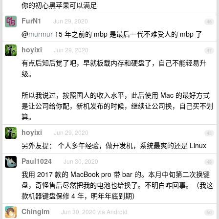
你的初心黑苹果可以满足
FurN1
Jun 29, 2020
46
@
murmur
15 年之前的 mbp 是最后一代不难受人的 mbp 了
hoyixi
Jun 29, 2020
47
有点后知后觉了吧，早就板载内存和硬盘了，自己不能轻易升
级。
所以我说过，按照国人的收入水平，此后使用 Mac 的最好方式
是让公司给你配，新机发布的时候，继续让公司换，自己买不划
算。
hoyixi
Jun 29, 2020
48
另外友提： 个人多年经验，做开发机，系统最爽的还是 Linux
Paul1024
Jun 30, 2020
49
我用 2017 款的 MacBook pro 带 bar 的。本月中旬第二次换键
盘，奇怪售后尽然把我的电池也给换了。不明白咋回事。（我这
款机器键盘保修 4 年，明年年底到期）
Chingim
Jun 30, 2020 via Android
50