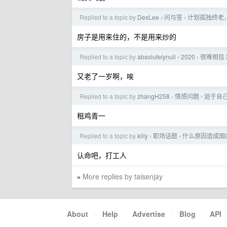
Replied to a topic by
DexLee
问与答
计划孤独终老
›
›
房子是用来住的，不是用来炒的
Replied to a topic by
absolutelynull
2020
很难相信 
›
›
又老了一岁啊，唉
Replied to a topic by
zhangH258
情感问题
迫于自己
›
›
租鸡青一
Replied to a topic by
killy
职场话题
什么原因造成国内
›
›
认命吧，打工人
More replies by taisenjay
»
About
·
Help
·
Advertise
·
Blog
·
API