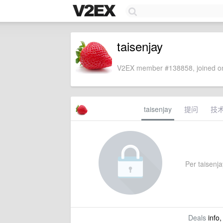
taisenjay
V2EX member #138858, joined on
taisenjay
提问
技
Per taisenjay
Deals
info,