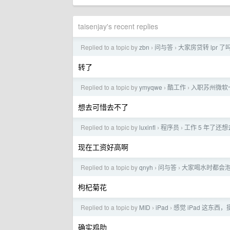
taisenjay's recent replies
Replied to a topic by
zbn
问与答
大家房贷转 lpr 了
›
›
转了
Replied to a topic by
ymyqwe
酷工作
入职苏州微软
›
›
想去可惜去不了
Replied to a topic by
luxinfl
程序员
工作 5 年了还
›
›
现在工资好高啊
Replied to a topic by
qnyh
问与答
大家喝水时都会
›
›
枸杞菊花
Replied to a topic by
MID
iPad
感觉 iPad 这东西
›
›
确实鸡肋