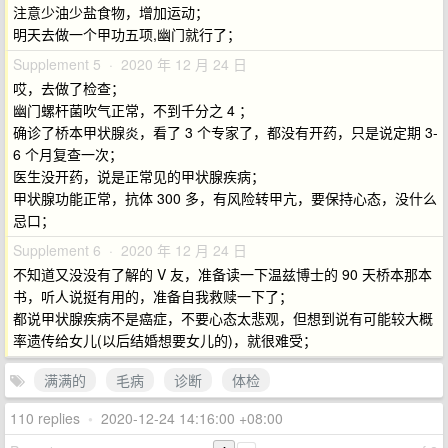
注意少油少盐食物，增加运动；
明天去做一个甲功五项,幽门就行了；
Supplement 5 · 2020 年 12 月 24 日
哎，去做了检查；
幽门螺杆菌吹气正常，不到千分之 4 ；
确诊了桥本甲状腺炎，看了 3 个专家了，都没有开药，只是说定期 3-
6 个月复查一次；
医生没开药，说是正常见的甲状腺疾病；
甲状腺功能正常，抗体 300 多，有风险转甲亢，要保持心态，没什么
忌口；
Supplement 6 · 2020 年 12 月 24 日
不知道又没没有了解的 V 友，准备读一下温兹博士的 90 天桥本那本
书，听人说挺有用的，准备自我救赎一下了；
都说甲状腺疾病不是癌症，不要心态太悲观，但想到说有可能较大概
率遗传给女儿(以后结婚想要女儿的)，就很难受；
满满的
毛病
诊断
体检
110 replies
•
2020-12-24 14:16:00 +08:00