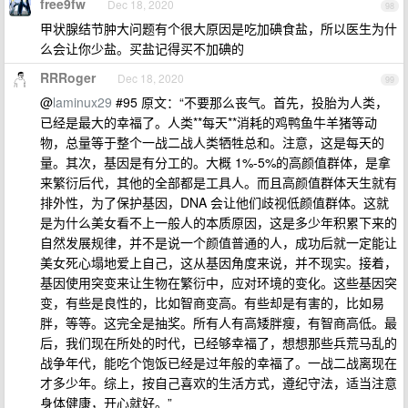
free9fw
Dec 18, 2020
98
甲状腺结节肿大问题有个很大原因是吃加碘食盐，所以医生为什
么会让你少盐。买盐记得买不加碘的
RRRoger
Dec 18, 2020
99
@
laminux29
#95 原文：“不要那么丧气。首先，投胎为人类，
已经是最大的幸福了。人类**每天**消耗的鸡鸭鱼牛羊猪等动
物，总量等于整个一战二战人类牺牲总和。注意，这是每天的
量。其次，基因是有分工的。大概 1%-5%的高颜值群体，是拿
来繁衍后代，其他的全部都是工具人。而且高颜值群体天生就有
排外性，为了保护基因，DNA 会让他们歧视低颜值群体。这就
是为什么美女看不上一般人的本质原因，这是多少年积累下来的
自然发展规律，并不是说一个颜值普通的人，成功后就一定能让
美女死心塌地爱上自己，这从基因角度来说，并不现实。接着，
基因使用突变来让生物在繁衍中，应对环境的变化。这些基因突
变，有些是良性的，比如智商变高。有些却是有害的，比如易
胖，等等。这完全是抽奖。所有人有高矮胖瘦，有智商高低。最
后，我们现在所处的时代，已经够幸福了，想想那些兵荒马乱的
战争年代，能吃个饱饭已经是过年般的幸福了。一战二战离现在
才多少年。综上，按自己喜欢的生活方式，遵纪守法，适当注意
身体健康，开心就好。”