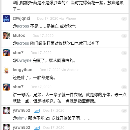
幽门螺旋杆菌是不是爆肛查的？ 当时觉得菊花一紧，放弃这项
了····
z0wjqnxi
Dec 17, 2020 via iPhone
24
@
across
不是……是抽血 或者吹气
Mutoo
Dec 17, 2020
25
@
across
幽门螺旋杆菌对仪器吹口气就可以查了
shm7
Dec 17, 2020
26
@
Dwayne
完蛋了，家人同事啥的。
lengyihan
Dec 17, 2020 via Android
27
还是胖了，一胖都是病。
shm7
Dec 17, 2020
28
讲一句话，兄弟，人一辈子就一件衣服，就是你的身体，破一点
就破一点，但是得能穿。破一点就是指亚健康。
yawn852
Dec 17, 2020
OP
29
@
shm7
那也不能 25 岁就开始破了啊。。。
yawn852
Dec 17, 2020
OP
30