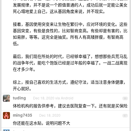
发展规律，并不是说一个颜值普通的人，成功后就一定能让美女
死心塌地爱上自己，这从基因角度来说，并不现实。
接着，基因使用突变来让生物在繁衍中，应对环境的变化。这些
基因突变，有些是良性的，比如智商变高。有些却是有害的，比
如易胖，等等。这完全是抽奖。所有人有高矮胖瘦，有智商高
低。
最后，我们现在所处的时代，已经够幸福了，想想那些兵荒马乱
的战争年代，能吃个饱饭已经是过年般的幸福了。一战二战离现
在才多少年。
综上，按自己喜欢的生活方式，遵纪守法，适当注意身体健康，
开心就好。
tuding
Dec 18, 2020 via Android
96
体检机构的报告供参考，建议去医院复查一下。还有就是买保险
ming7435
Dec 18, 2020
97
你还能在这水贴，说明问题不大