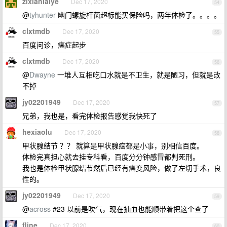
zixianlaiye
Dec 17, 2020
54
@
tyhunter
幽门螺旋杆菌超标能买保险吗，两年体检了。。。。
clxtmdb
Dec 17, 2020
55
百度问诊，癌症起步
clxtmdb
Dec 17, 2020
56
@
Dwayne
一堆人互相吃口水就是不卫生，就是陋习，但就是改
不掉
jy02201949
Dec 17, 2020
57
兄弟，我也是，看完体检报告感觉我快死了
hexiaolu
Dec 17, 2020
58
甲状腺结节 ？？ 就算是甲状腺癌都是小事，别相信百度。
体检完真担心就去挂专科看，百度分分钟感冒都判死刑。
我也是体检甲状腺结节然后已经有癌变风险，做了左切手术，良
性的。
jy02201949
Dec 17, 2020
59
@
across
#23 以前是吹气，现在抽血也能顺带着把这个查了
fline
Dec 17, 2020
60