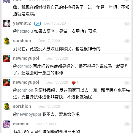
嗨，我现在都懒得看自己的体检报告了，过一年算一年吧，不知
道就是没病。
yawn852
Dec 17, 2020
OP
61
@
hexiaolu
如果去复查，是做一次甲功五项吧
sorshion
Dec 17, 2020
62
到现在，竟然没人鼓吹让你移民，也是很神奇的
newmoyupoi
Dec 17, 2020
63
@
clxtmdb
百度问诊癌症都是轻的，恨不得把你说成马上就要炸
了，还是会溅一身血的那种
newmoyupoi
Dec 17, 2020
1
64
@
sorshion
你要移民吗，发达国家可以去非洲，那里医疗水平先
进，靠自身抗体进化非常快，不进化就嗝屁
sorshion
Dec 17, 2020
65
@
newmoyupoi
我不去，留着给你吧
murmur
Dec 17, 2020
66
140-180 大哥你这问题的却挺严重的