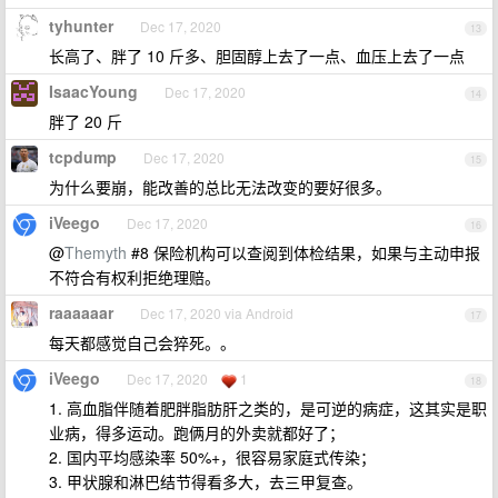
tyhunter
Dec 17, 2020
13
长高了、胖了 10 斤多、胆固醇上去了一点、血压上去了一点
IsaacYoung
Dec 17, 2020
14
胖了 20 斤
tcpdump
Dec 17, 2020
15
为什么要崩，能改善的总比无法改变的要好很多。
iVeego
Dec 17, 2020
16
@
Themyth
#8 保险机构可以查阅到体检结果，如果与主动申报
不符合有权利拒绝理赔。
raaaaaar
Dec 17, 2020 via Android
17
每天都感觉自己会猝死。。
iVeego
Dec 17, 2020
1
18
1. 高血脂伴随着肥胖脂肪肝之类的，是可逆的病症，这其实是职
业病，得多运动。跑俩月的外卖就都好了；
2. 国内平均感染率 50%+，很容易家庭式传染；
3. 甲状腺和淋巴结节得看多大，去三甲复查。