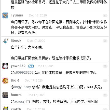
是最基础的体检项目吗，还是花了大几千去三甲医院做的那种体
检
Tyuans
Dec 17, 2020
87
幽门甭管了，除非你不在外面吃饭，否则难免。控制控制饮食作
息都不是啥大问题。愿意查，甲状腺查查。胃我从小到大就没好
过，能有啥办法。
libook
Dec 17, 2020
88
亡羊补牢，为时不晚。
幽门螺旋杆菌会加重胃病，现在治疗手段也很成熟了。
yawn852
Dec 17, 2020
OP
89
@
s609926202
公司买的体检套餐，是去三甲的体检中心
BigR
Dec 17, 2020
90
@
tingyunsay
慈铭？我也是被忽悠洗牙上进口药，600 多元。
haorrs
Dec 17, 2020
91
@
across
肛门指检，男性，检查痔疮、直肠内壁、前列腺
xratzh
Dec 17, 2020
92