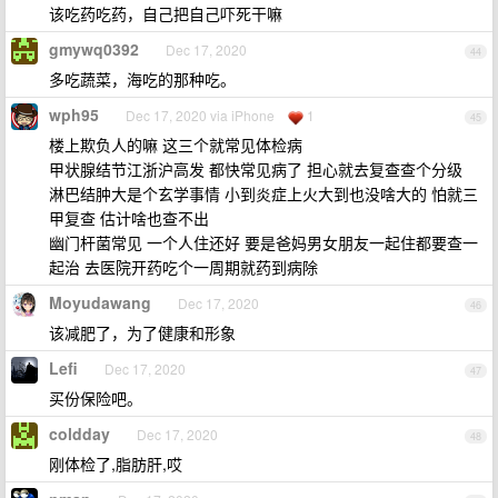
该吃药吃药，自己把自己吓死干嘛
gmywq0392
Dec 17, 2020
44
多吃蔬菜，海吃的那种吃。
wph95
Dec 17, 2020 via iPhone
1
45
楼上欺负人的嘛 这三个就常见体检病
甲状腺结节江浙沪高发 都快常见病了 担心就去复查查个分级
淋巴结肿大是个玄学事情 小到炎症上火大到也没啥大的 怕就三
甲复查 估计啥也查不出
幽门杆菌常见 一个人住还好 要是爸妈男女朋友一起住都要查一
起治 去医院开药吃个一周期就药到病除
Moyudawang
Dec 17, 2020
46
该减肥了，为了健康和形象
Lefi
Dec 17, 2020
47
买份保险吧。
coldday
Dec 17, 2020
48
刚体检了,脂肪肝,哎