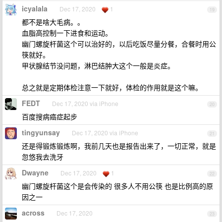
icyalala
Dec 17, 2020
1
19
都不是啥大毛病。。
血脂高控制一下进食和运动。
幽门螺旋杆菌这个可以治好的，以后吃饭尽量分餐，合餐时用公
筷就好。
甲状腺结节没问题，淋巴结肿大这个一般是炎症。
总之就是定期体检注意一下就好，体检的作用就是这个嘛。
FEDT
Dec 17, 2020 via iPhone
20
百度搜病癌症起步
tingyunsay
Dec 17, 2020 via iPhone
21
还是得锻炼锻炼啊，我前几天也是报告出来了，一切正常，就是
忽悠我去洗牙
Dwayne
Dec 17, 2020
1
22
幽门螺旋杆菌这个是会传染的 很多人不用公筷 也是比例高的原
因之一
across
Dec 17, 2020
23