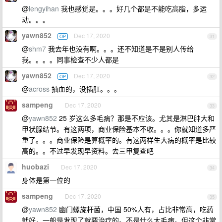
@
lengyihan
我也感觉是。。。好几个都是不能吃高脂，多运
动。。。
yawn852
Dec 17, 2020
OP
31
@
shm7
我去年也没有啊。。。还不知道是不是别人传给
我。。。。同事检查不少人都是
yawn852
Dec 17, 2020
OP
32
@
across
抽血的，没插肛。。。
sampeng
Dec 17, 2020
33
@
yawn852
25 岁这么多毛病？那是不应该。尤其是淋巴肿大和
甲状腺结节。有这两项，商业保险基本不收。。。你就知道多严
重了。。。商业保险是算概率的。有这两样生大病的概率是比较
高的。。不过早发现早资料。去三甲复查吧
huobazi
Dec 17, 2020
34
身体是第一位的
sampeng
Dec 17, 2020
35
@
yawn852
幽门螺旋杆菌，中国 50%人有，占比非常高，吃药
就好，一般是发现了就要治疗的。不是什么大毛病。但这个非常