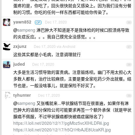
蛋疼的是，你吃了，回头很快就会又感染上。因为我们没有分餐
制的习惯。你吃的任何一样东西都可能给你传染了。
yawn852
Dec 17, 2020
OP
36
@
sampeng
淋巴肿大不知道是不是我体检的时候口腔溃疡导致
的炎症反应。。。我自己摸完全没感觉。。。
zxjunz
Dec 17, 2020 via Android
37
这些其实都是小毛病，注意调理就行
juded
Dec 17, 2020
38
大多是生活习惯导致的富贵病。注意锻炼呗。幽门不用太担心大
多数人都有，治疗比较麻烦，主要是要全家吃药少外出就餐。结
节也是，一般没啥事儿，就是保险不好买了。
tyhunter
Dec 17, 2020
39
@
sampeng
又张嘴就来...甲状腺结节现在很普遍，如果伴有淋
巴肿大的话部分保险公司可能要求再签一个额外承保（就是甲状
腺癌不佩服，不过甲状腺癌都快被癌症届除名了）
https://i.loli.net/2020/12/17/pgMbz5vcXIHLDR6.jpg
https://i.loli.net/2020/12/17/h5Q1HbAJE8UcaKR.jpg