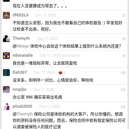
现在人亚健康成为常态了。。。
0N2I2L0
Dec 17, 2020
7
不知道怎么安慰，因为我也不敢看自己的体检报告 :) 早发现好
过检查不出来，祝好。
Themyth
Dec 17, 2020
8
@
iVeego
体检中心会给这个体检结果上报到什么系统内还是？
mlsnatalie
Dec 17, 2020 via Android
9
我也是一堆指标异常，让去医院复检
fish267
Dec 17, 2020
3
10
没关系，和明年一对比，心情就会好，啊哈哈
nnqijiu
Dec 17, 2020
11
办公室 996 确实容易出毛病
phub2020
Dec 17, 2020
12
@
Themyth
保险公司是体检机构的大客户，所以你懂的。想调
你的资料没有任何问题，而且，保险合同中就有规定保险公司可
以调查被保险人的医疗记录