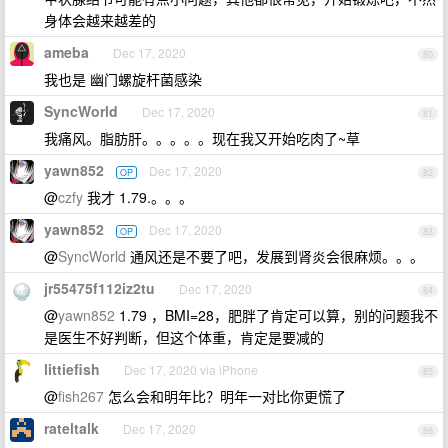
身体会越来越差的
ameba
Dec 17, 2020
80
我也是 幽门螺旋杆菌感染
SyncWorld
Dec 17, 2020
81
我痛风。脂肪肝。。。。。现在我又开始吃肉了~草
yawn852
Dec 17, 2020
OP
82
@
czfy
我才 1.79.。。。
yawn852
Dec 17, 2020
OP
83
@
SyncWorld
通风还是不要了吧，发展到肾炎会很麻烦。。。
jr55475f112iz2tu
Dec 17, 2020
84
@
yawn852
1.79 ，BMI=28，肥胖了肯定可以算，别的问题我不
是医生不好判断，但这个体重，肯定是要减的
littiefish
Dec 17, 2020 via iPhone
85
@
fish267
怎么会和明年比？明年一对比你更慌了
rateltalk
Dec 17, 2020
86