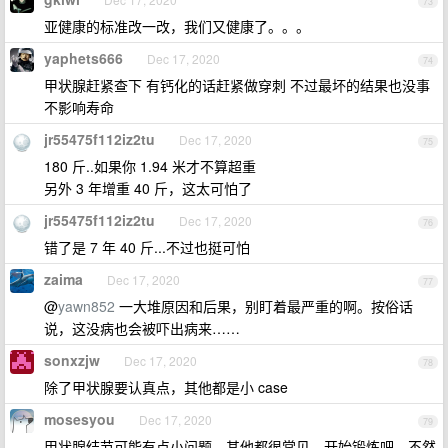
73
亚健康的标准改一改，我们又健康了。。。
yaphets666
Dec 17, 2020
74
甲状腺赶紧查下 有钙化的话赶紧做穿刺 不过最坏的结果也没事
不影响寿命
jr55475f112iz2tu
Dec 17, 2020
75
180 斤..如果你 1.94 米才不算超重
另外 3 年增重 40 斤，这太可怕了
jr55475f112iz2tu
Dec 17, 2020
76
错了是 7 年 40 斤...不过也挺可怕
zaima
Dec 17, 2020
77
@
yawn852
一大堆原因和后果，别盯着最严重的啊。按俗话
说，这没病也会被吓出病来……
sonxzjw
Dec 17, 2020
78
除了甲状腺要认真点，其他都是小 case
mosesyou
Dec 17, 2020
79
甲状腺结节可能有点小问题，其他都很常见，开始锻炼吧，不然