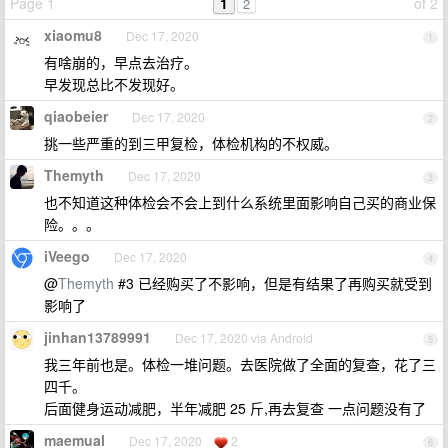
Page 1
1
of 2
2
xiaomu8
Dec 17, 2020
1
有啥崩的，早点去治疗。
早发现总比不发现好。
qiaobeier
Dec 17, 2020
2
挑一些严重的到三甲复检，体检机构的不权威。
Themyth
Dec 17, 2020
3
也不知道这种体检会不会上到什么系统里面影响自己买的商业保
险。。。
iVeego
Dec 17, 2020
4
@
Themyth
#3 已经购买了不影响，但是有结果了再购买就受到
影响了
jinhan13789991
Dec 17, 2020 via Android
5
我三年前也是。体检一堆问题。去医院做了全面的复查，花了三
四千。
后面健身运动减肥，半年减肥 25 斤,再去复查 一点问题没有了
maemual
Dec 17, 2020
2
6