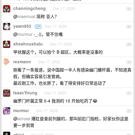
channingcheng
Dec 17, 2020
67
@
maemual
简称 亚人？
yawn852
Dec 17, 2020
OP
68
@
murmur
-_-||，管不住嘴
sheshoushalu
Dec 17, 2020
69
甲状腺这个，可以拍个 B 超区，大概率是没事的
rexmann
Dec 17, 2020
70
刚看了一条报道，说中国超一半人有感染幽门螺杆菌，不知道真
假，但确实容易引发胃病。
最近刚工作，也长胖了，看了得安排好日常运动了
IsaacYoung
Dec 17, 2020
71
幽罗门杆菌正常 0-4 我测的 10 开始吃药了😂
murmur
Dec 17, 2020
72
@
across
爆肛是查前列腺的，那叫前肛门指检，好家伙你这是
要一步到胃
gkiwi
Dec 17, 2020