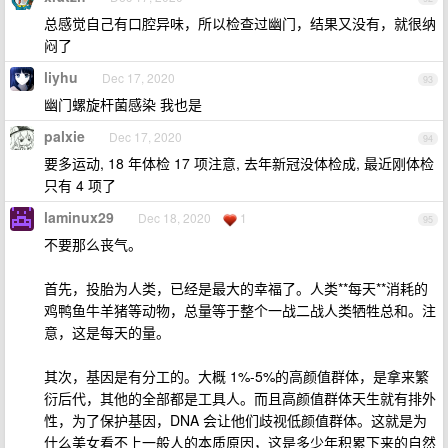
总感觉自己有口腔异味，所以检查过幽门，结果又没有，就很纳
闷了
liyhu
Dec 17, 2020
93
幽门螺旋杆菌感染 我也是
palxie
Dec 17, 2020
94
要多运动, 18 年体检 17 项注意, 去年新冠没体检成, 最近刚体检
只有 4 项了
laminux29
Dec 18, 2020
1
95
不要那么丧气。
首先，投胎为人类，已经是最大的幸福了。人类**每天**消耗的
鸡鸭鱼牛羊猪等动物，总量等于整个一战二战人类牺牲总和。注
意，这是每天的量。
其次，基因是有分工的。大概 1%-5%的高颜值群体，是拿来繁
衍后代，其他的全部都是工具人。而且高颜值群体天生就有排外
性，为了保护基因，DNA 会让他们歧视低颜值群体。这就是为
什么美女看不上一般人的本质原因，这是多少年积累下来的自然