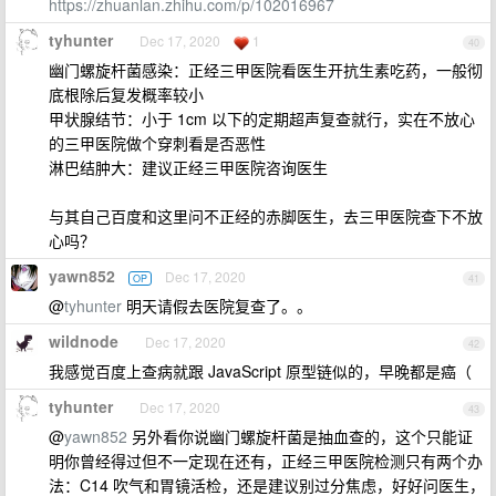
https://zhuanlan.zhihu.com/p/102016967
tyhunter
Dec 17, 2020
1
40
幽门螺旋杆菌感染：正经三甲医院看医生开抗生素吃药，一般彻
底根除后复发概率较小
甲状腺结节：小于 1cm 以下的定期超声复查就行，实在不放心
的三甲医院做个穿刺看是否恶性
淋巴结肿大：建议正经三甲医院咨询医生
与其自己百度和这里问不正经的赤脚医生，去三甲医院查下不放
心吗？
yawn852
Dec 17, 2020
OP
41
@
tyhunter
明天请假去医院复查了。。
wildnode
Dec 17, 2020
42
我感觉百度上查病就跟 JavaScript 原型链似的，早晚都是癌（
tyhunter
Dec 17, 2020
43
@
yawn852
另外看你说幽门螺旋杆菌是抽血查的，这个只能证
明你曾经得过但不一定现在还有，正经三甲医院检测只有两个办
法：C14 吹气和胃镜活检，还是建议别过分焦虑，好好问医生，