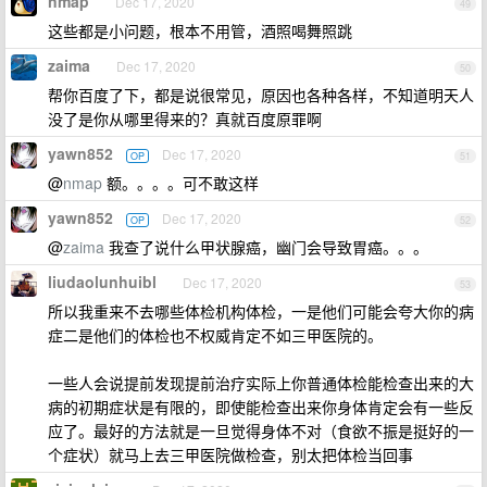
nmap
Dec 17, 2020
49
这些都是小问题，根本不用管，酒照喝舞照跳
zaima
Dec 17, 2020
50
帮你百度了下，都是说很常见，原因也各种各样，不知道明天人
没了是你从哪里得来的？真就百度原罪啊
yawn852
Dec 17, 2020
OP
51
@
nmap
额。。。。可不敢这样
yawn852
Dec 17, 2020
OP
52
@
zaima
我查了说什么甲状腺癌，幽门会导致胃癌。。。
liudaolunhuibl
Dec 17, 2020
53
所以我重来不去哪些体检机构体检，一是他们可能会夸大你的病
症二是他们的体检也不权威肯定不如三甲医院的。
一些人会说提前发现提前治疗实际上你普通体检能检查出来的大
病的初期症状是有限的，即使能检查出来你身体肯定会有一些反
应了。最好的方法就是一旦觉得身体不对（食欲不振是挺好的一
个症状）就马上去三甲医院做检查，别太把体检当回事