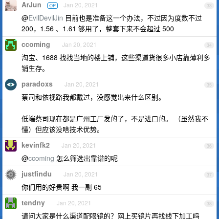
ArJun
Jan 20, 2021
OP
33
@
EvilDevilJin
目前也是准备这一个办法，不过因为度数不过
200，1.56 、1.61 够用了，整套下来不会超过 500
ccoming
Jan 20, 2021
34
淘宝、1688 找找当地的楼上铺，这些渠道货很多小店靠薄利多
销生存。
paradoxs
Jan 20, 2021
35
蔡司和依视路我都戴过，没感觉出来什么区别。
低端蔡司现在都是广州工厂发的了，不是进口的。 （虽然我不
懂）但应该没啥技术优势。
kevinfk2
Jan 20, 2021
36
@
ccoming
怎么筛选出靠谱的呢
justfindu
Jan 20, 2021
37
你们用的好贵啊 我一副 65
tendny
Jan 20, 2021
38
请问大家是什么渠道配眼镜的？网上买镜片再找线下加工吗