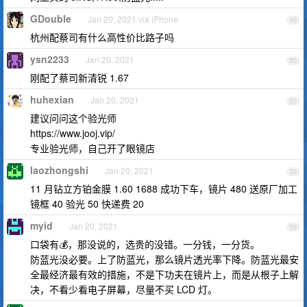
GDouble
Jan 20, 2021 via iPhone
49
杭州配蔡司有什么高性价比路子吗
ysn2233
Jan 20, 2021
50
刚配了蔡司新清锐 1.67
huhexian
Jan 20, 2021
51
建议问问这个验光师
https://www.jooj.vip/
专业验光师，自己开了眼镜店
laozhongshi
Jan 20, 2021
52
11 月钻立方铂金膜 1.60 1688 成功下车，镜片 480 送原厂加工
镜框 40 验光 50 快递费 20
myid
Jan 20, 2021
53
口袋有💰，那没说的，选贵的没错。一分钱，一分货。
防蓝光没必要。上了防蓝光，那么镜片透光率下降。防蓝光最安
全最经济最有效的措施，不是下功夫在镜片上，而是从根子上解
决，不看少看电子屏幕，尽量不买 LCD 灯。