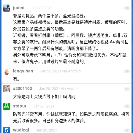
juded
Jan 20, 2021
39
都是消耗品，两个差不多，蓝光没必要。
这两家产品线都很杂，最后基本是就是镜片材质、镀膜的区别，
外加变色多焦点之类的功能。
近视镜，看看折射率（薄厚）、阿贝数、镜片透明度、单非 /双
非之类的就行。耐磨什么的佛系吧，反正我的依视路 A4 蔡司钻
立方带了一两年后都有划痕，清晰度都下降了。
另外可以考虑下明月，1.71 性价比和阿贝数很优秀。不推荐凯
米，假洋鬼子，用过镜片里最不耐磨的。
lengyihan
Jan 20, 2021 via Android
40
有。
a2001103
Jan 20, 2021 via Android
41
大家是网上买镜片线下加工吗请问
stdout
Jan 20, 2021
42
防蓝光非常有用，你试试就知道了。如果是之前眼镜痛的。换蓝
光后改善很多。自己和身边多人的体验。
wudicgi
Jan 20, 2021
43