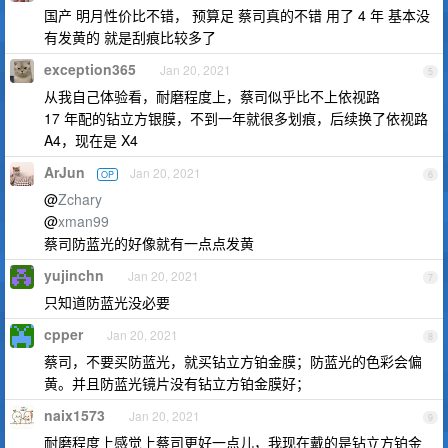
国产 明月性价比不错， 预算足 蔡司真的不错 用了 4 年 基本没
有发黄的 就是刮痕比较多了
exception365
Jan 20, 2021
5
从我自己体验看，耐磨程度上，蔡司似乎比不上依视路
17 年配的钻立方银膜，不到一年就很多划痕，后续换了依视路
A4，现在是 X4
ArJun
Jan 20, 2021
OP
6
@
Zchary
@
xman99
蔡司防蓝光的好像就有一点点发黄
yujinchn
Jan 20, 2021
7
只知道防蓝光没必要
cpper
Jan 20, 2021
8
蔡司，不要买防蓝光，就买钻立方铂金膜；防蓝光的色彩会偏
黄。并且防蓝光镜片没有钻立方铂金膜好；
naix1573
Jan 20, 2021
9
耐磨程度上感觉上蔡司更好一点儿，我现在戴的是钻立方铂金