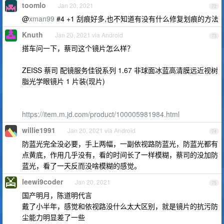
toomlo
Jan 20, 2021
72
@
xman99
#4 +1 刮痕好多,也不知道有没有什么修复划痕的方法
Knuth
Jan 20, 2021 via Android
73
搭车问一下，蔡司这个镜片怎么样？
ZEISS 蔡司 配镜服务佳锐系列 1.67 非球面冰蓝高清膜远近视树
脂光学眼镜片 1 片装(现片)
https://item.m.jd.com/product/100005981984.html
willie1991
Jan 20, 2021 via Android
74
防蓝光完全没必要，手上两幅，一副依视路防蓝光，防蓝光都有
点黄底，作用几乎没有，看的时间长了一样模糊，蔡司的没加防
蓝光，看了一天反而没啥模糊的感觉。
leewi9coder
Jan 20, 2021
75
国产明月，陈道明代言
戴了小半年，感觉和依视路没什么太大区别，就是镜片的抗污防
尘能力明显差了一些