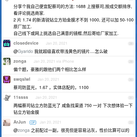
分享个我自己便宜配蔡司的方法: 1688 上搜蔡司,按成交额排序,
看评论挑选商家.
2 片 1.74 的新清锐钻立方珀金膜才不到 1000, 还可以加 50-100
原厂加工.
自己线下或网上挑选自己满意的镜框,然后寄给厂家加工.
closedevice
Jan 20, 2021
28
@
Gyarido
我就超级喜欢带浅黄色的镜片....怎么破
zonga
Jan 20, 2021 via iPhone
29
偏个题，豪雅的跟他们两个相比怎么样
swqslwl
Jan 20, 2021
30
蔡司防蓝光，1.67 ，实体店配的，1100
11ssss
Jan 20, 2021
31
两幅蔡司钻立方防蓝光了 咸鱼找渠道 750 一对 下次想体验一下
钻立方铂金膜
ArJun
Jan 20, 2021
OP
32
@
zonga
之前配过一副，很亮但是容易沾灰，性价比算可以的