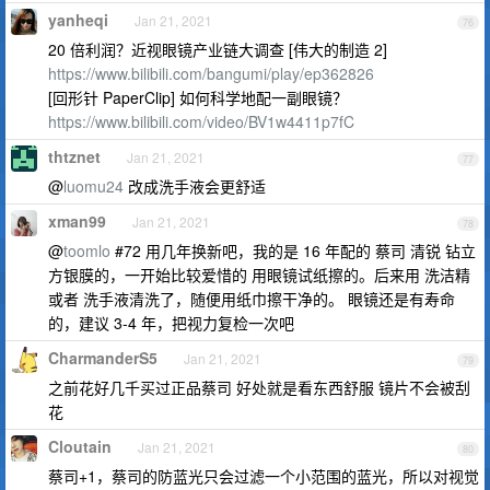
yanheqi
Jan 21, 2021
76
20 倍利润？近视眼镜产业链大调查 [伟大的制造 2]
https://www.bilibili.com/bangumi/play/ep362826
[回形针 PaperClip] 如何科学地配一副眼镜？
https://www.bilibili.com/video/BV1w4411p7fC
thtznet
Jan 21, 2021
77
@
luomu24
改成洗手液会更舒适
xman99
Jan 21, 2021
78
@
toomlo
#72 用几年换新吧，我的是 16 年配的 蔡司 清锐 钻立
方银膜的，一开始比较爱惜的 用眼镜试纸擦的。后来用 洗洁精
或者 洗手液清洗了，随便用纸巾擦干净的。 眼镜还是有寿命
的，建议 3-4 年，把视力复检一次吧
CharmanderS5
Jan 21, 2021
79
之前花好几千买过正品蔡司 好处就是看东西舒服 镜片不会被刮
花
Cloutain
Jan 21, 2021
80
蔡司+1，蔡司的防蓝光只会过滤一个小范围的蓝光，所以对视觉