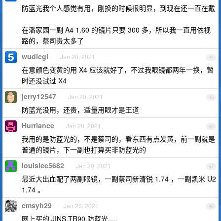
防蓝光我个人感觉有用，刚换的时候很明显，到现在还一直在戴
在潘家园一副 A4 1.60 的镜片只要 300 多，所以我一直用依视
路的，蔡司贵太多了
wudicgi
Jan 20, 2021
44
在意颜色变黄的用 X4 应该就好了，不过我眼镜都两年一换，暂
时还没试过 X4
jerry12547
Jan 20, 2021
45
防蓝光没用，还贵，适量用眼才是王道
Hurriance
Jan 20, 2021
46
我用的是防蓝光的，不是蔡司的，看东西有点发黄，前一副就是
普通的镜片，下一副也打算买非防蓝光的
louislee5682
Jan 20, 2021
47
最近大出血配了两副眼镜，一副蔡司新清锐 1.74 ，一副凯米 U2
1.74 。
cmsyh29
Jan 20, 2021
48
网上买的 JINS,TR90,防蓝光.....