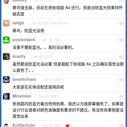
21
蔡司强无敌，目前在用依视路 A4 还行。但是对防蓝光效果持怀
疑态度
iamjjh
Jan 20, 2021 via iPhone
22
蔡司，防蓝光没用
pojokerjack
Jan 20, 2021
23
没事不要配蓝光。。真的没必要的。
dcatfly
Jan 20, 2021
24
虽然都说防蓝光没必要 但是我配了依视路 X4 之后确实感觉没那
么疲劳了。。
breathofrain
Jan 20, 2021
25
大家是在实体店配还是网店呢
Minamion
Jan 20, 2021
26
依视路的防蓝光看白色特别黄，我还以为我屏幕偏色了，如果是
设计行业或者对颜色准确度有要求的不建议，有没有效果倒是没
感觉出来
EvilDevilJin
Jan 20, 2021
4
27