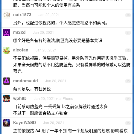
膜，当然也可能和个人的使用有关系
naix1573
Jan 20, 2021
10
另外，也配过依视路的，个人感觉依视路不如蔡司。
mr2xd
Jan 20, 2021
11
哪个好是各有各的说法,防蓝光没必要是基本共识
aleofan
Jan 20, 2021
12
不要配依视路，涂层很容易掉。另外防蓝光作用确实微乎其微，
如果全天候戴的话不用选防蓝光，只有看屏幕的时候戴可以选防
蓝光。
randomuuid
Jan 20, 2021
13
蔡司足以，有钱另说
wph95
Jan 20, 2021 via iPhone
14
目前蔡司防蓝光 一丢丢黄 比之前杂牌镜片通透太多
不过下一副应该会钻立方铂金
KaynWASD
Jan 20, 2021
15
之前依视路 A4 用了一年不到 有一个超级明显的划痕 影响看东