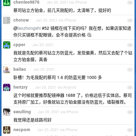
chenlee9876
Jan 20, 2021 via iPhone
54
蔡司钻立方铂金，前几天刚配的，太清晰了，挺好的
chotow
Jan 20, 2021 via iPhone
55
@
laozhongshi
#52 镜框在线下买的吗？我在想，如果店家知道
你只买镜框不配眼镜，会不会提高价格 🤔
cpper
Jan 20, 2021
56
我就是先配的蔡司钻立方防蓝光，发现偏黄，然后又去配了个钻
立方铂金膜，真香
bailao
Jan 20, 2021
57
卧槽！为毛我配的蔡司 1.6 的防蓝光要 1000 多
hertzry
Jan 20, 2021 via Android
58
这个时候就要推荐配镜神器 1688 了，价格远低于实体店。蔡司
支持原厂加工，好像就钻立方铂金膜没有防蓝光，墙裂推荐。
swulling
Jan 20, 2021 via iPhone
59
我觉得还是歧路司好
necpom
Jan 20, 2021 via iPhone
60