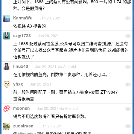
正好问下，1688 上的蔡司有没有问题啊，500 一片的 1.74 的那
种。会是假货吗？
KarmaWu
Jan 20, 2021
61
依视路 A3 挺香的
szjy1728
Jan 20, 2021
62
上 1688 配过蔡司铂金膜,公众号可以扫二维码查到,原厂还会有
个单号可以去找公众号客服查,镜片也能看到防伪标,这都能假的
话也就认了..
linux40
Jan 20, 2021 via Android
63
在用依视路防蓝光，倒数第二贵那种，用着还可以。
yhxx
Jan 20, 2021
64
前一段时间刚配了一副，蔡司钻立方铂金+夏蒙 ZT19847
觉得很满意
moonsn
Jan 20, 2021 via Android
65
镜片不用选度数吗？看只有折射率参数。
zuosiruan
Jan 20, 2021
66
@
Minamion
那你是没对比过明月的防蓝光。