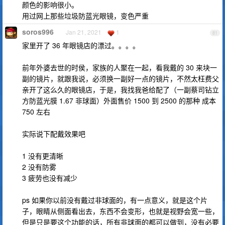
颜色的影响很小。
用过网上那些垃圾防蓝光眼镜，变色严重
soros996
Jan 21, 2021
1
81
家里开了 36 年眼镜店的漂过。。。。
前年外婆去世的时侯，家族的人聚在一起，看我戴的 30 来块一
副的镜片，就跟我说，必须换一副好一点的镜片，不然太枉费父
亲开了这么久的眼镜店，于是，我找我爸给配了（一副蔡司钻立
方防蓝光膜 1.67 非球面）外面售价 1500 到 2500 的那种 成本
750 左右
实际说下配戴效果吧
1 没有更清晰
2 没有防雾
3 疲劳也没有减少
ps 如果你以前没有戴过非球面的，有一点意义，就是这个片
子，眼睛从侧面看出去，东西不会变形，也就是视野会宽一些，
但是只是要这个功能的话，所有非球面的都可以做到，没有必要