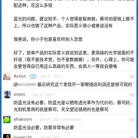
配这种，花这么多钱
蓝光的问题，建议知乎，个人觉得是智商税，蔡司怕营销上跟不
上，所以也做了这种产品，实际意义很小或者说没有
我爸说，你小子也是喜欢听别人忽悠
好了，就单产品的实际意义就说到这里，更高级的光学层面的不
好说（我不是技术党，也不是数据据），另外，心理上，你可能
会更觉得自已用这么高级的东西，会高人一等就自便咯
ArJun
Jan 21, 2021
OP
82
@
soros996
最近研究这个发现开一家眼镜店利润还是很可观的
omen
Jan 21, 2021
83
防蓝光没有必要，防蓝光是以牺牲透光率作为代价的，蔡司好，
光刻机里用的就是蔡司，天文望远镜用的也是蔡司
shakoon
Jan 21, 2021 via Android
84
防蓝光没必要，防雾非常有必要
luomu24
Jan 22, 2021
85