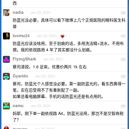
西
nadia
Jan 20, 2021
16
防蓝光没必要，具体可以看下微博上几个正规医院的眼科医生科
普
luomu24
Jan 20, 2021
1
17
防蓝光应该没啥用，至于划痕的话，多用洗洁精+流水，不用布
擦。我的依视路用 4 年了其实都没什么划痕。
FlyingShark
Jan 20, 2021
18
蔡司清锐，1.6 足矣，优惠价两片 1k 左右
Gyarido
Jan 20, 2021
19
蔡司，防蓝光个人感觉没必要。第一副防蓝光的，看东西黄得一
笔，实在忍受用不了有重新配了一副。
如果总看电脑屏幕、手机的话防蓝光还是有点用的。
oamu
Jan 20, 2021
20
妈耶，刚下单一副依视路 A4，防蓝光没用，那岂不是交智商税
了？
queuey
Jan 20, 2021