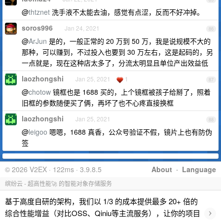
@
thtznet
洗手液不太能去油，感觉有点涩，反而不好冲掉。
soros996
Jan 24, 2021
86
@
ArJun
是的，一般正常的 20 万到 50 万，我是说规模不大的
那种，可以赚到，不过投入也要到 30 万左右，这是起码的，另
一点就是，现在这种店太多了，分流太明显且单位产出效益低
laozhongshi
Jan 25, 2021
1
87
@
chotow
镜框也是 1688 买的，上个镜框被孩子给掰了，照着
旧框的参数随便买了俩，再坏了也不心疼直接换框
laozhongshi
Jan 25, 2021
88
@
leigoo
嗯嗯，1688 真香，公众号验证不假，镜片上也有防伪
签
© 2026 V2EX · 122ms · 3.9.8.5
About
·
Language
缤纷云 - 超高性能🚀 的智能对象存储服务
基于高度自研的架构，我们以 1/3 的成本提供最多 20+ 倍的
›
综合性能增益（对比OSS、Qiniu等主流服务），让你的项目