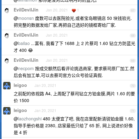
EvilDevilJin
Jan 20, 2021
1
67
@
moonsn
度数可以去医院验光,或者宝岛眼镜店 50 块钱验光.
把完整的数据发给厂家,再把自己选好的镜框寄给厂家.
EvilDevilJin
Jan 20, 2021
68
@
bailao
...富有, 我看了下 1688 上 2 片蔡司 1.60 钻立方防蓝光
才 400 😂
EvilDevilJin
Jan 20, 2021
69
@
necpom
按成交额然后看评论挑选商家, 要求蔡司原厂加工.然
后会有加工单,可以去蔡司官方公众号验证真假.
leigoo
Jan 20, 2021
70
之前配的依视路 A4, 上周配了蔡司钻立方铂金膜,两片 1.60 的要
价 1500
leigoo
Jan 20, 2021
71
@
laozhongshi
480 太便宜了吧, 我在店里配新清锐铂金膜 1.60,
指导手册价格是 2380, 店家最低只给了 65 折, 网上说进价好像
是 4 折