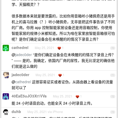
学、天猫精灵？？
很多数据本来就是要泄露的，比如你用音箱听小猪佩奇还是用手
机上的喜马拉雅（？）听小猪佩奇，无非是把这件事告诉了不同
的厂商。你用 app 控制智能家居设备还是用音箱控制，你使用
智能家居的规律小米都知道。所以为啥在家里放智能音箱很可怕
呢？是你们确定设备会在未唤醒的的情况下录音上传？
cathedrel
May 25, 2021
1
70
@
jadec0der
“是你们确定设备会在未唤醒的的情况下录音上传？
” —— 是的，我确定，依国内厂商的尿性，我无比坚定的确信他
们就是这么做的
jadec0der
May 25, 2021
1
71
@
cathedrel
这很容易证实或者证伪，从路由器上看设备的流量
就可以了
40EaE5uJO3Xt1VVa
May 25, 2021
1
72
能 24 小时语音启动，也能全天 24 小时录音上传。
duhb
May 25, 2021 via iPhone
73