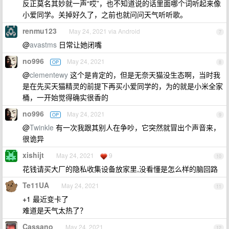
反正莫名其妙就一声“哎”，也不知道说的话里面哪个词听起来像
小爱同学。关掉好久了，之前也就问问天气听听歌。
renmu123
May 24, 2021 via Android
7
@
avastms
日常让她闭嘴
no996
May 24, 2021
OP
8
@
clementewy
这个是肯定的，但是无奈天猫没生态啊，当时我
是在先买天猫精灵的前提下再买小爱同学的，为的就是小米全家
桶，一开始觉得确实很香的
no996
May 24, 2021
OP
9
@
Twinkle
有一次我跟其别人在争吵，它突然就冒出个声音来，
很诡异
xishijt
May 24, 2021
9
10
花钱请买大厂的隐私收集设备放家里,没看懂是怎么样的脑回路
Te11UA
May 24, 2021
11
+1 最近变卡了
难道是天气太热了？
Cassano
May 24, 2021
12