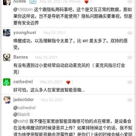
no996
May 24, 2021 via iPhone
1
OP
65
@
1002xin
这个跟隐私两码事吧，这个是交互正常的数据，那如
果你这样说，岂不是导航不能使用？隐私问题确实要重视，但是
要有安全边界
younghust
May 24, 2021
66
唤醒成功，以及理解指令太差了，比 siri 差太多了。双持的感
受。
Bantes
May 25, 2021
67
有没有遇到过小爱经常自动启动麦克风的（ 麦克风指示灯会
亮）
cathedrel
May 25, 2021
1
68
好可怕，这么多人在家里放智能音箱...
jadec0der
May 25, 2021
69
@
cathedrel
@
Stain5
@
xishijt
我不懂在家里放智能音箱很可怕的点在哪里，是设备会
在没有唤醒词的时候录音并上传？如果排除掉这个的话，我不知
道为啥使用智能音箱会泄露性癖？是你们上床的时候会喊小爱同