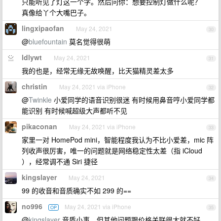
只能听见了灯这一个字。然后问你：想要控制灯做什么呢？
真像给丫个大嘴巴子。
lingxipaofan
May 24, 2021
30
@
bluefountain
莫名觉得很萌
ldlywt
May 24, 2021
31
我的也是，经常无缘无故唤醒，比天猫精灵差太多
christin
May 24, 2021 via iPhone
32
@
Twinkle
小爱同学的语音识别很迷 有时候用鼻音哼小爱同学都
能识别 有时候喊超级大声都听不见
pikaconan
May 24, 2021 via iPhone
33
家里一对 HomePod mini，智能程度我认为不比小爱差，mic 阵
列收声很厉害，唯一的问题就是网络稳定性太差（指 iCloud
），经常调不通 Siri 捷径
kingslayer
May 24, 2021
34
99 的收音和音质确实不如 299 的==
no996
May 24, 2021 via iPhone
OP
35
@
kingslayer
音质小事，但其他问题跟价格关联很大就不好