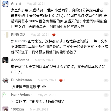
Anshi
May 25, 2021
79
家里先是用 天猫精灵，后用 小爱同学，真的分分钟想骂后者
最典型的 明天的天气(晚上 0 点后)，和现在几点 这两个问题 天
猫精灵基本 100% 回答你想要的(0 点当天的)；小爱同学可能会
回答 0 点当天的第二天，问时间小爱经常没反应
KINGOD
May 25, 2021
1
80
@
1002xin
正常来说，这种都是基于脱敏数据的统计，每句文本
不能追踪到具体是哪个用户说的。当然小米的处理方式正不正常
就不知道了，具体得去翻他们的隐私协议了
Accelerant
May 25, 2021
81
这玩意得 6 麦克风版本的型号才会好使点，双麦的基本远点就
GG 了。
Rubicker666
May 25, 2021
1
82
“反正国产就是原罪” 🙂
HankAviator
May 25, 2021
83
“小爱同学！”“别吵吵，打完这把的”
1002xin
May 25, 2021
84