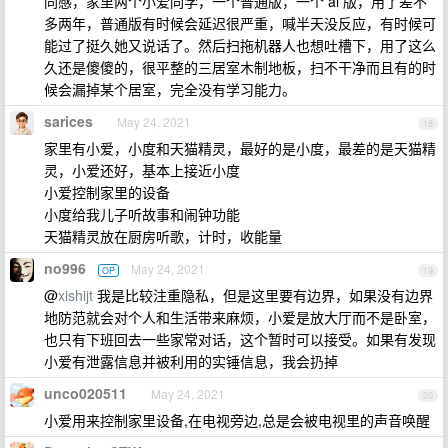
同感，家里两个小爱同学，一个普通版，一个 ai 版，用了差不
多两年，普通版有时候会延迟很严重，喊半天没反应，有时候可
能过了挺久她又说话了。然后扫拖机器人也想吐槽下，用了这么
久还是傻傻的，很平整的三居室木制地板，扫不干净而且有的时
候会漏掉某个居室，完全没有学习能力。
sarices
May 24, 2021
18
家里有小爱，小度和天猫精灵，最好的是小度，最差的是天猫精
灵，小爱还好，基本上接近小度
小爱控制家里的设备
小度给我儿子听故事和闹钟功能
天猫精灵放在厨房听歌，计时，收能量
no996
May 24, 2021
OP
19
@
xishijt
我是比较注重隐私，但是这里要有边界，如果没有边界
地防范就会对个人和生活带来麻烦，小爱是放大厅而不是卧室，
也只有下班回去一些家常对话，这个暂时可以接受。如果有发现
小爱有泄露信息并被利用的实锤信息，我会扔掉
unco020511
May 24, 2021
20
小爱用来控制家里设备,在电视旁边,总是会被电视里的声音唤醒