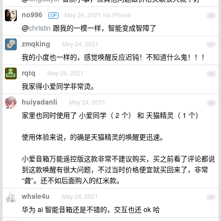
no996
May 24, 2021 via iPhone
OP
36
@
christin
跟我的一模一样，智能变成智障了
zmqking
May 24, 2021
37
我的小度也一样的，感觉唤醒反应迟钝！不知道什么鬼！！！
rqtq
May 24, 2021
38
我家得小爱同学非常烫。
huiyadanli
May 24, 2021
39
家里也同时使用了 小爱同学（ 2 个） 和 天猫精灵（ 1 个）
使用体验来说，的确是天猫精灵的唤醒更迅速。
小爱音箱万能遥控版这款非常不建议购买，买之前看了评论都说
到这款唤醒有很大问题，不过当时价格便宜就买回来了，非常
“聋”。还不如后面购入的红米款。
whale4u
May 24, 2021
40
华为 ai 智能音箱还是不错的，交互也还 ok 哈