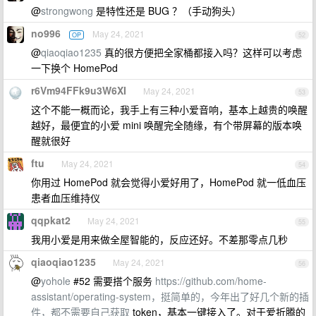
@
strongwong
是特性还是 BUG ？（手动狗头）
no996
May 24, 2021
OP
52
@
qiaoqiao1235
真的很方便把全家桶都接入吗？这样可以考虑
一下换个 HomePod
r6Vm94FFk9u3W6XI
May 24, 2021
53
这个不能一概而论，我手上有三种小爱音响，基本上越贵的唤醒
越好，最便宜的小爱 mini 唤醒完全随缘，有个带屏幕的版本唤
醒就很好
ftu
May 24, 2021
54
你用过 HomePod 就会觉得小爱好用了，HomePod 就一低血压
患者血压维持仪
qqpkat2
May 24, 2021
55
我用小爱是用来做全屋智能的，反应还好。不差那零点几秒
qiaoqiao1235
May 24, 2021
56
@
yohole
#52 需要搭个服务
https://github.com/home-
assistant/operating-system，挺简单的，今年出了好几个新的插
件，都不需要自己获取
token，基本一键接入了。对于爱折腾的