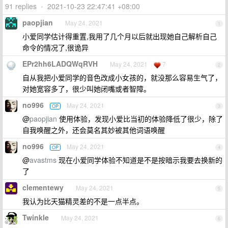
91 replies
•
2021-10-23 22:47:41 +08:00
paopjian
May 24, 2021
1
小爱同学估计得重置,我用了几个月以后就出现她自己解析自己
命令的情况了,很诡异
EPr2hh6LADQWqRVH
May 24, 2021
7
2
自从我把小爱同学的音色改成小女孩的，就没那么容易生气了，
对她宽容多了，很少叫她闭嘴或者智障。
no996
May 24, 2021
OP
3
@
paopjian
使用体验，发现小爱比当初的体验降低了很少，除了
自我唤醒之外，还会莫名其妙被其他词语唤醒
no996
May 24, 2021
OP
4
@
avastms
现在小爱同学体验不知道是不是按暗示我要去换新的
了
clementewy
May 24, 2021
5
我认为比天猫精灵差的不是一点半点。
Twinkle
May 24, 2021
6