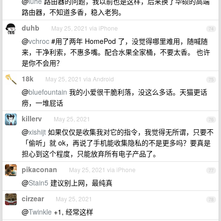
@
luhe
路由器的问题，我以前也是这样，后来换了华硕的高端
路由器，不知道多香，稳入老狗。
duhb
May 25, 2021 via iPhone
74
@
vchroc
#用了两年 HomePod 了，没觉得哪里难用，随喊随
来，干净利索，不惠多嘴。配合水果全家桶，不要太香。 也许
是你不会用？
18k
May 25, 2021 via Android
75
@
bluefountain
我的小爱很干脆利落，没这么多话。天猫更话
痨，一堆屁话
killerv
May 25, 2021
76
@
xishijt
如果仅仅是收集我对它的指令，我觉得无所谓，只要不
「偷听」就 ok，再说了手机能收集隐私的不是更多吗？要真是
担心到这个程度，只能放弃所有电子产品了。
pikaconan
May 25, 2021 via iPhone
77
@
Stain5
建议别上网，最纯真
cirzear
May 25, 2021
78
@
Twinkle
+1, 经常这样