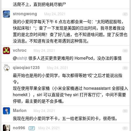
活爬不上，直到把电耗尽躺尸
strongwong
May 24, 2021
47
我的小爱同学每天下午 6 点左右都会来一句：“太阳晒屁股啦，
快起床啦！”；查了一下发现是美国的日出时间，我寻思着我设
置的是北京时间啊！查了好几遍，也不知道啥问题。提了反馈也
没消息。不知道有没有老哥遇到这种情况。
vchroc
May 24, 2021
48
@
xishijt
很多人还买更贵更难用的 HomePod，没办法的事情
qiaoqiao1235
May 24, 2021
49
最开始也是用的小爱同学，每次都得等她“哎”之后才能说出指
令。
现在使用苹果全家桶（小米全家桶通过 homeassistant 全部接入
homekit ），siri 可以直接说“hey siri 打开客厅灯”，中间不需要
停顿，最主要的是不会多嘴。
Marlon
May 24, 2021
50
我现在用的小爱同学不卡，五一给老家新买的卡，很奇怪。
no996
May 24, 2021
OP
51