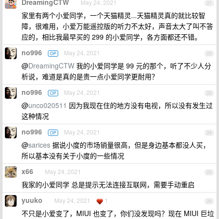
DreamingCTW
May 24, 2021
21
家里有两个小爱同学，一个天猫精灵...天猫精灵真的就比较智
障，很难用，小爱万能遥控版的听力不太好，声音太大了叫不答
应的，相比我最早买的 299 的小爱同学，各方面都还不错。
no996
May 24, 2021
OP
22
@
DreamingCTW
我的小爱同学是 99 元的那个，听了不少人分
析说，难道是真的是贵一点小爱同学更耐用？
no996
May 24, 2021
OP
23
@
unco020511
因为我现在住的地方没有电视，所以没有发生过
这种情况
no996
May 24, 2021
OP
24
@
sarices
据说小度的市场销量很高，但是身边基本都没人买，
所以基本没有关于小度的一些情况
x66
May 24, 2021
25
我家的小爱同学 总是提示无法连接互联网，需要手动重启
yuuko
May 24, 2021
1
26
不只是小爱变了，MIUI 也变了，你们没发现吗？现在 MIUI 巨垃