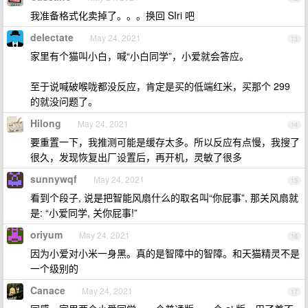
我准备格式化卖掉了。。。换回 SIri 吧
delectate
May 24, 2021
13
家里有个猫叫小白，喊“小白同学”，小爱就会答应。
至于说喊破喉咙都没反应，肯定是买的低端红米，买那个 299
的就没问题了。
Hilong
May 24, 2021
14
要重置一下，我推测可能是缓存太多。所以反应有点慢，我搜了
很久，发现恢复出厂设置后，再开机，灵敏了很多
sunnywqf
May 24, 2021
15
看到个段子, 说是把智能风扇什么的取名叫“你屁事”, 那关风扇就
是: “小爱同学, 关你屁事!”
oriyum
May 24, 2021
16
因为小爱对小米一身黑。真的是智障中的智障。和天猫精灵不是
一个级别的
Canace
May 24, 2021
17