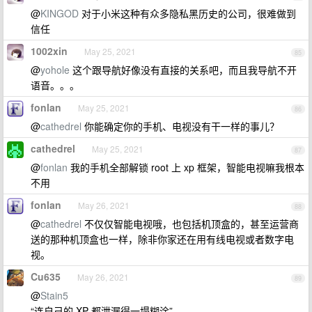
@
KINGOD
对于小米这种有众多隐私黑历史的公司，很难做到
信任
1002xin
May 25, 2021
85
@
yohole
这个跟导航好像没有直接的关系吧，而且我导航不开
语音。。。
fonlan
May 25, 2021
86
@
cathedrel
你能确定你的手机、电视没有干一样的事儿？
cathedrel
May 25, 2021
87
@
fonlan
我的手机全部解锁 root 上 xp 框架，智能电视嘛我根本
不用
fonlan
May 26, 2021
88
@
cathedrel
不仅仅智能电视哦，也包括机顶盒的，甚至运营商
送的那种机顶盒也一样，除非你家还在用有线电视或者数字电
视。
Cu635
May 26, 2021
89
@
Stain5
“连自己的 XP 都泄漏得一塌糊涂”