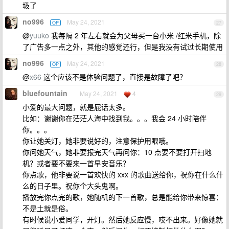
圾了
no996
May 24, 2021
OP
27
@
yuuko
我每隔 2 年左右就会为父母买一台小米 /红米手机，除
了广告多一点之外，其他的感觉还行，但是我没有试过长期使用
no996
May 24, 2021
OP
28
@
x66
这个应该不是体验问题了，直接是故障了吧？
bluefountain
May 24, 2021
4
29
小爱的最大问题，就是屁话太多。
比如：谢谢你在茫茫人海中找到我。。。我会 24 小时陪伴
你。。。
你让她关灯，她非要说好的，注意保护用眼哦。
你问她天气，她非要报完天气再问你：10 点要不要打开扫地
机？或者要不要来一首早安音乐？
你点歌，他非要说一首欢快的 xxx 的歌曲送给你，祝你在什么什
么的日子里。祝你个大头鬼啊。
播放完你点完的歌，她随机的下一首歌，总是能给你带来惊喜：
不是土就是俗。
有时候说小爱同学，开灯。然后她反应慢，哎不出来。好像她就