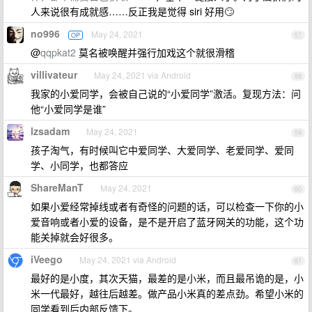
人来说很有成就感……反正我是觉得 siri 好用🙄
no996
May 24, 2021
OP
57
@
qqpkat2
莫名被唤醒并强行加戏这个就很滑稽
villivateur
May 24, 2021 via Android
58
我家的小爱同学，会被自己说的“小爱同学”激活。复现方法：问
他“小爱同学是谁”
lzsadam
May 24, 2021
59
孩子淘气，有时候叫它中爱同学、大爱同学、老爱同学、爱同
学、小同学，也都答应
ShareManT
May 24, 2021
60
如果小爱经常掉线或者有奇怪的问题的话，可以检查一下你的小
爱音响或者小爱的设备，是不是开启了蓝牙网关的功能，这个功
能关掉就会好很多。
iVeego
May 24, 2021 via Android
61
最好的是小度，其次天猫，最差的是小米，而且最吊诡的是，小
米一代最好，越往后越差。做产品小米真的差点劲。希望小米的
同学看到后内部反馈下。