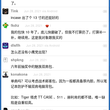
了。
Tink
Jun 28, 2021 via Android
39
incase 出了个 13 寸的还挺好的
fkdtz
Jun 28, 2021
1
40
我的包快 10 年了，底儿快磨破了，但我不打算扔了，打算补一
补，继续用，这是我对象跟我买的
dlsflh
Jun 28, 2021 via Android
41
怎么还没有小鹰党出现？
shpkng
Jun 28, 2021
42
六年前抽奖中的魅族双肩包..
konakona
Jun 28, 2021
43
单肩吗？可以考虑战术邮差包，因为一般都具备厚内胆，所以笔
记本防护不输双肩电脑背包。
比如：Tiger 塔虎 TT CASE 、511 、赫利肯的都不错，唯一缺
陷是自重较高。