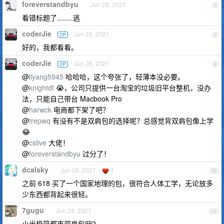
foreverstandbyu
Jun 28, 2021
7
看错标题了........逃
coderJie
Jun 28, 2021
OP
8
好的，我都看看。
coderJie
Jun 28, 2021
OP
9
@
liyang5945
哈哈哈，这个夸张了，轻薄本没必要。
@
knightdf
😭，公司只提供一台淘宝的垃圾旧平台整机，没办
法，只能自己带台 Macbook Pro
@
harwck
电商都下架了吧？
@
trepwq
有没有不是双肩包的选择呢？总感觉背双肩包像上学
😂
@
cslive
大佬！
@
foreverstandbyu
过分了！
dcalsky
Jun 28, 2021
1
10
之前 618 买了一个国家地理的包，很符合人体工学，无论放多
少东西都背起来很轻。
7gugu
Jun 28, 2021
11
小米极简都市双肩包🎒2