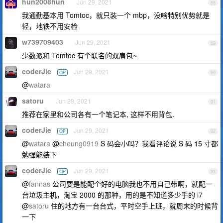
hun2008hun
Jun 29, 2021
88
我通勤基本用 Tomtoc，就只装一个 mbp，没啥特别优势就是
轻，地铁不用安检
w739709403
Jun 29, 2021
89
少数派和 Tomtoc 有个联名的双肩包~
coderJie
Jun 29, 2021
OP
90
@
watara
satoru
Jun 29, 2021
91
推荐在家里和公司各有一个笔记本, 这样不用背包.
coderJie
Jun 29, 2021
OP
92
@
watara
@
cheung0919
S 码会小吗？我看评论说 S 码 15 寸都
勉强能装下
coderJie
Jun 29, 2021
OP
93
@
fannas
公司要是能配个好的电脑我也不用自己带啊，就配一
台垃圾主机，淘宝 2000 的那种，用的是不知道多少手的 i7
@
satoru
住的地方有一台台式，平时空手上班，就周末的时候背
一下