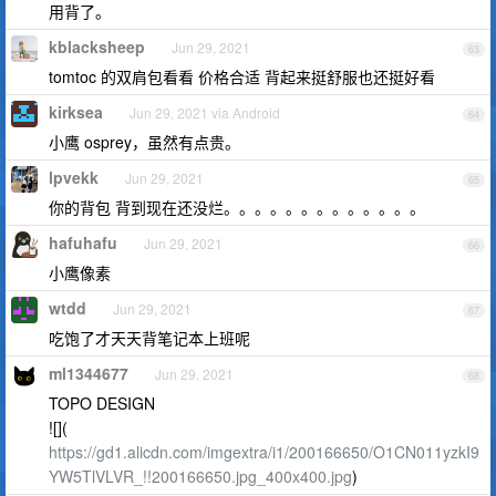
用背了。
kblacksheep
Jun 29, 2021
63
tomtoc 的双肩包看看 价格合适 背起来挺舒服也还挺好看
kirksea
Jun 29, 2021 via Android
64
小鹰 osprey，虽然有点贵。
lpvekk
Jun 29, 2021
65
你的背包 背到现在还没烂。。。。。。。。。。。。。
hafuhafu
Jun 29, 2021
66
小鹰像素
wtdd
Jun 29, 2021
67
吃饱了才天天背笔记本上班呢
ml1344677
Jun 29, 2021
68
TOPO DESIGN
![](
https://gd1.alicdn.com/imgextra/i1/200166650/O1CN011yzkI9
YW5TlVLVR_!!200166650.jpg_400x400.jpg
)