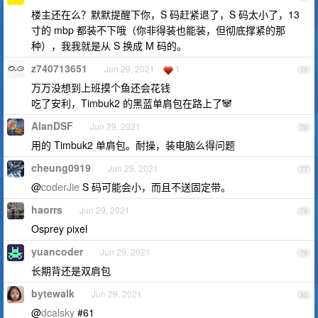
楼主还在么？默默提醒下你，S 码赶紧退了，S 码太小了，13
寸的 mbp 都装不下哦（你非得装也能装，但彻底撑紧的那
种），我我就是从 S 换成 M 码的。
z740713651
Jun 29, 2021
1
75
万万没想到上班摸个鱼还会花钱
吃了安利，Timbuk2 的黑蓝单肩包在路上了🐼
AlanDSF
Jun 29, 2021
76
用的 Timbuk2 单肩包。耐操，装电脑么得问题
cheung0919
Jun 29, 2021
77
@
coderJie
S 码可能会小，而且不送固定带。
haorrs
Jun 29, 2021
78
Osprey pixel
yuancoder
Jun 29, 2021
79
长期背还是双肩包
bytewalk
Jun 29, 2021
80
@
dcalsky
#61