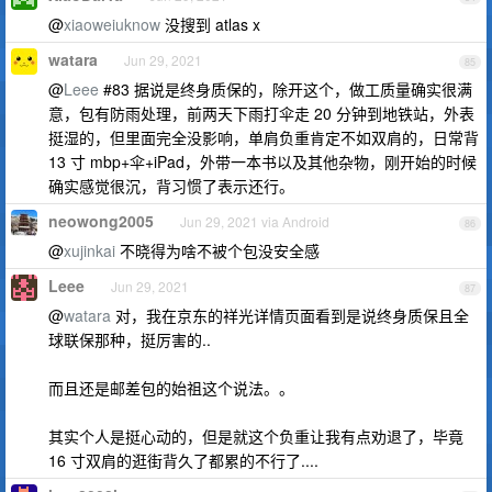
@
xiaoweiuknow
没搜到 atlas x
watara
Jun 29, 2021
85
@
Leee
#83 据说是终身质保的，除开这个，做工质量确实很满
意，包有防雨处理，前两天下雨打伞走 20 分钟到地铁站，外表
挺湿的，但里面完全没影响，单肩负重肯定不如双肩的，日常背
13 寸 mbp+伞+iPad，外带一本书以及其他杂物，刚开始的时候
确实感觉很沉，背习惯了表示还行。
neowong2005
Jun 29, 2021 via Android
86
@
xujinkai
不晓得为啥不被个包没安全感
Leee
Jun 29, 2021
87
@
watara
对，我在京东的祥光详情页面看到是说终身质保且全
球联保那种，挺厉害的..
而且还是邮差包的始祖这个说法。。
其实个人是挺心动的，但是就这个负重让我有点劝退了，毕竟
16 寸双肩的逛街背久了都累的不行了....