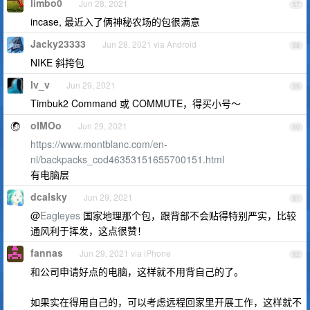
limbo0
Jun 28, 2021
57
incase, 最近入了俩神秘农场的包很满意
Jacky23333
Jun 28, 2021 via Android
58
NIKE 斜挎包
lv_v
Jun 29, 2021
59
Timbuk2 Command 或 COMMUTE，得买小号～
oIMOo
Jun 29, 2021
60
https://www.montblanc.com/en-
nl/backpacks_cod46353151655700151.html
有电脑层
dcalsky
Jun 29, 2021
61
@
Eagleyes
国家地理那个包，跟背部不会贴得特别严实，比较
通风利于挥发，这点很赞！
fannas
Jun 29, 2021 via iPhone
62
和公司申请好点的电脑，这样就不用背自己的了。
如果实在得用自己的，可以考虑远程回家里开展工作，这样就不