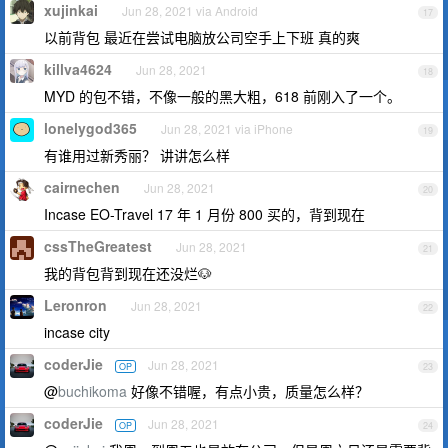
xujinkai
Jun 28, 2021 via Android
17
以前背包 最近在尝试电脑放公司空手上下班 真的爽
killva4624
Jun 28, 2021
18
MYD 的包不错，不像一般的黑大粗，618 前刚入了一个。
lonelygod365
Jun 28, 2021 via iPhone
19
有谁用过新秀丽？ 讲讲怎么样
cairnechen
Jun 28, 2021
20
Incase EO-Travel 17 年 1 月份 800 买的，背到现在
cssTheGreatest
Jun 28, 2021
21
我的背包背到现在还没烂🐶
Leronron
Jun 28, 2021
22
incase city
coderJie
Jun 28, 2021
OP
23
@
buchikoma
好像不错喔，有点小贵，质量怎么样？
coderJie
Jun 28, 2021
OP
24