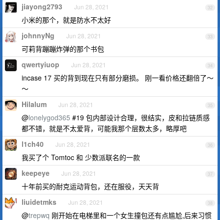
jiayong2793
Jun 28, 2021
32
小米的那个，就是防水不太好
johnnyNg
Jun 28, 2021
33
可莉背蹦蹦炸弹的那个书包
qwertyiuop
Jun 28, 2021
34
incase 17 买的背到现在只有部分磨损。 刚一看价格还翻倍了～
～
Hilalum
Jun 28, 2021
35
@
lonelygod365
#19 包内部设计合理，很结实，皮和拉链质感
都不错，就是不太爱背，可能我那个层数太多，略厚吧
l1ch40
Jun 28, 2021
36
我买了个 Tomtoc 和 少数派联名的一款
keepeye
Jun 28, 2021
37
十年前买的耐克运动背包，还在服役，天天背
liuidetmks
Jun 28, 2021
38
@
trepwq
刚开始在电梯里和一个女生撞包还有点尴尬,后来习惯