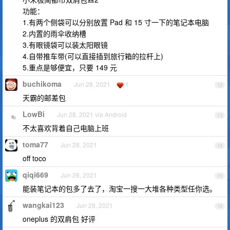
功能：
1.有两个侧袋可以分别放置 Pad 和 15 寸一下的笔记本电脑
2.内置的雨伞收纳槽
3.有眼镜袋可以装太阳眼镜
4.自带推车带(可以直接插到旅行箱的拉杆上)
5.重点是够便宜，只要 149 元
buchikoma
Jun 28, 2021
1
12
天霸的邮差包
LowBi
Jun 28, 2021 via Android
13
不太喜欢背着自己电脑上班
toma77
Jun 28, 2021
14
off toco
qiqi669
Jun 28, 2021
15
能装笔记本的包多了去了，淘宝一搜一大堆各种类型任你选。
wangkai123
Jun 28, 2021
16
oneplus 的双肩包 好评