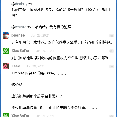
@
dcalsky
#10
请问二位，国家地理的包，指的是哪一款啊？ 190 左右的那个
吗？
@
watara
#73 哈哈哈，贵有贵的道理
pperlee
Jun 29, 2021
81
开车配啥包，求推荐。双肩包感觉太笨重，目前在用个斜挎包。
XiaoBaiYa
Jun 29, 2021
82
别买国家地理,各种收纳的位置极为不合理,想装个小东西都难
Leee
Jun 29, 2021
83
Timbuk 的包 M 的要 600+。。。。
这价格.....
应该能想到那个质量会非常好了....
不过用单肩包背 15 、16 寸的电脑会不会好重。。。。
XiaoBaiYa
Jun 29, 2021
84