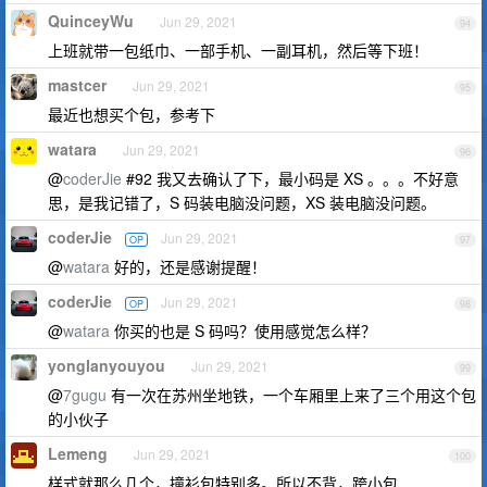
QuinceyWu
Jun 29, 2021
94
上班就带一包纸巾、一部手机、一副耳机，然后等下班！
mastcer
Jun 29, 2021
95
最近也想买个包，参考下
watara
Jun 29, 2021
96
@
coderJie
#92 我又去确认了下，最小码是 XS 。。。不好意
思，是我记错了，S 码装电脑没问题，XS 装电脑没问题。
coderJie
Jun 29, 2021
OP
97
@
watara
好的，还是感谢提醒！
coderJie
Jun 29, 2021
OP
98
@
watara
你买的也是 S 码吗？使用感觉怎么样？
yonglanyouyou
Jun 29, 2021
99
@
7gugu
有一次在苏州坐地铁，一个车厢里上来了三个用这个包
的小伙子
Lemeng
Jun 29, 2021
100
样式就那么几个，撞衫包特别多。所以不背，跨小包