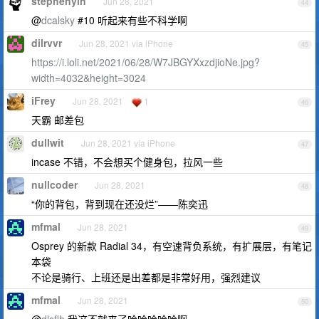
stephenyin
Jun 28, 2021
44
@
dcalsky
#10 听起来有些不科学啊
dilrvvr
Jun 28, 2021 via iPhone
45
https://i.loli.net/2021/06/28/W7JBGYXxzdjioNe.jpg?
width=4032&height=3024
iFrey
Jun 28, 2021
1
46
天霸 邮差包
dullwit
Jun 28, 2021 via iPhone
47
incase 不错，不会想买个健身包，拉风一些
nullcoder
Jun 28, 2021
48
“你的背包，背到现在还没烂”——陈奕迅
mfmal
Jun 28, 2021
49
Osprey 的新款 Radial 34，有空速背负系统，有扩展层，有笔记
本袋
不论是骑行、上班还是出差都是非常好用，强烈建议
mfmal
Jun 28, 2021
50