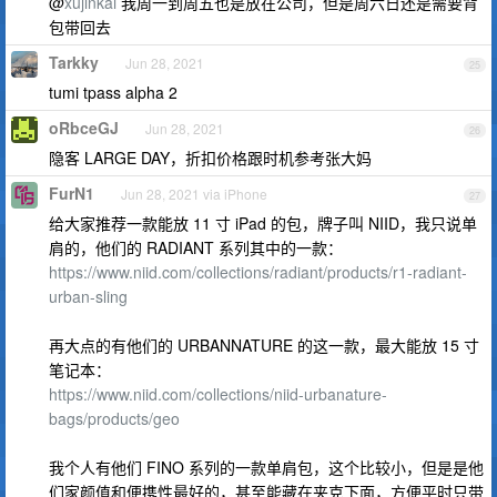
@
xujinkai
我周一到周五也是放在公司，但是周六日还是需要背
包带回去
Tarkky
Jun 28, 2021
25
tumi tpass alpha 2
oRbceGJ
Jun 28, 2021
26
隐客 LARGE DAY，折扣价格跟时机参考张大妈
FurN1
Jun 28, 2021 via iPhone
27
给大家推荐一款能放 11 寸 iPad 的包，牌子叫 NIID，我只说单
肩的，他们的 RADIANT 系列其中的一款：
https://www.niid.com/collections/radiant/products/r1-radiant-
urban-sling
再大点的有他们的 URBANNATURE 的这一款，最大能放 15 寸
笔记本：
https://www.niid.com/collections/niid-urbanature-
bags/products/geo
我个人有他们 FINO 系列的一款单肩包，这个比较小，但是是他
们家颜值和便携性最好的，甚至能藏在夹克下面，方便平时只带