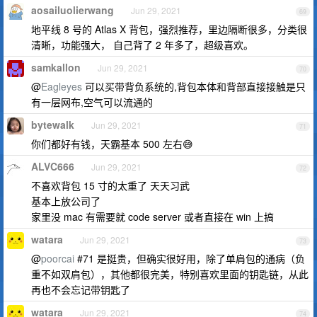
aosailuolierwang
Jun 29, 2021
69
地平线 8 号的 Atlas X 背包，强烈推荐，里边隔断很多，分类很
清晰，功能强大， 自己背了 2 年多了，超级喜欢。
samkallon
Jun 29, 2021
70
@
Eagleyes
可以买带背负系统的,背包本体和背部直接接触是只
有一层网布,空气可以流通的
bytewalk
Jun 29, 2021
71
你们都好有钱，天霸基本 500 左右😅
ALVC666
Jun 29, 2021
72
不喜欢背包 15 寸的太重了 天天习武
基本上放公司了
家里没 mac 有需要就 code server 或者直接在 win 上搞
watara
Jun 29, 2021
73
@
poorcai
#71 是挺贵，但确实很好用，除了单肩包的通病（负
重不如双肩包），其他都很完美，特别喜欢里面的钥匙链，从此
再也不会忘记带钥匙了
watara
Jun 29, 2021
74