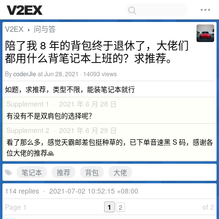
V2EX
问与答
›
陪了我 8 年的背包终于退休了，大佬们
都用什么背笔记本上班的？求推荐。
By
coderJie
at Jun 28, 2021 · 14093 views
如题，求推荐，类型不限，能装笔记本就行
Supplement 1 · 2021 年 6 月 28 日
有没有不是双肩包的选择呢？
Supplement 2 · 2021 年 6 月 29 日
看了那么多，感觉天霸邮差包挺种草的，已下单音速黑 S 码，感谢各
位大佬的推荐🙏
笔记本
推荐
背包
大佬
114 replies
•
2021-07-02 10:52:15 +08:00
Page 1
1
of 2
2