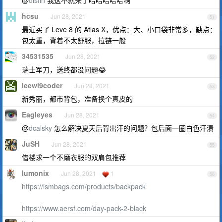
@
dlsflh
我这不就来了哈哈哈哈哈啊
hcsu
Jun 28, 2021
51
最近买了 Leve 8 的 Atlas X，优点：大、小口袋非常多，缺点：
包太重，背着不太舒服，拉链一般
34531535
Jun 28, 2021
52
瑞士军刀，送终都没问题😂
leewi9coder
Jun 28, 2021
53
新秀丽，都市背包，准备换个真皮的
Eagleyes
Jun 28, 2021
54
@
dcalsky
怎么解决夏天后背出汗的问题？包后面一圈白色汗渍
JuSH
Jun 28, 2021
55
借楼求一个不磨衣服的双肩包推荐
lumonix
Jun 28, 2021
1
56
https://ismbags.com/products/backpack
https://www.aersf.com/day-pack-2-black