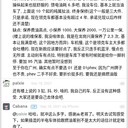
操纵起来也挺舒服的. 馈电油耗 6.多吧, 我没车位, 基本上就当油
车了, 上面说 10 个起的纯属扯淡. 终身保修(这个一般是三大件,
只是承诺, 现在领克车都基本没有超过 4 年, 承诺兑现以后咋样
还不清楚)
缺点: 保养费油高点, 小保养 1000, 大保养 2000, 一万公里一保,
(楼上说的维保差, 我没啥体会, 我是在龙岗兴唐保养了 2,3 次, 基
本让我满意吧, 这个因地方而异). 车机慢, 这个是领克车主大多都
会吐槽的, 现在新款应该要好点了, 我反正只连手机蓝牙, 慢点也
无所谓. 主动刹车有点拉, 特别是车库下坡有时候就是给你一脚刹
停. 要加 95 汽油. 其他暂时没想到
至于你在广州, 确实有点不要选 01 还是 01phev, 因为广州牌子
也不贵, phev 二手不好卖, 要折价挺多的, 要我还是搞燃油版
palxie
Sep 18, 2021
66
还有楼上说的 3 缸, 抖, 吵, 啥的, 我自己的车, 反正没有这种感
受. 大家还是要自己去体会吧.
Cabana
Sep 18, 2021 via iPhone
OP
67
@
palxie
哈哈，就冲这么多字，感谢🙏老哥了。明天去试驾感受
下，如果插混的半电车体验跟燃油差别不是太大的话估计就定暗
夜了。