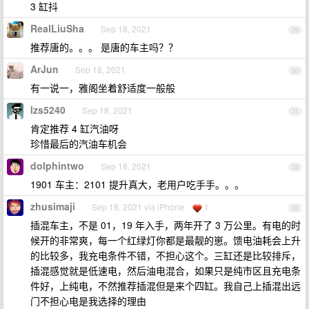
3 缸抖
RealLiuSha
Sep 18, 2021
29
推荐唐的。。。 是唐的车主吗？？
ArJun
Sep 18, 2021
30
有一说一，雅阁坐着舒适度一般般
lzs5240
Sep 18, 2021
31
肯定推荐 4 缸汽油呀
珍惜最后的汽油车机会
dolphintwo
Sep 18, 2021
32
1901 车主：2101 提升真大，老用户吃手手。。。
zhusimaji
Sep 18, 2021 via iPhone
1
33
插混车主，不是 01，19 年入手，两年开了 3 万公里。有电的时
候开的非常爽，每一个红绿灯你都是最靓的崽。馈电油耗会上升
的比较多，我充电条件不错，不担心这个。三缸还是比较排斥，
插混感觉就是低速电，然后油电混合，如果只是纯市区且充电条
件好，上纯电，不然推荐插混但是来个四缸。我自己上插混出远
门不担心电是我选择的理由