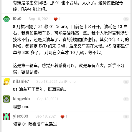
有娃是考虑空间吧，那 01 也不合适，太小了。这价位低配奇
峻、RAV4 能上吧。
l0o0
Sep 18, 2021
1
15
8 月杭州提了 21 款 01 型 pro，目前在市区开开，油耗在 13 左
右，我想如果堵车多，可能要油耗高一些。我个人觉得吉利混动
技术不行，还是买油车了，省的钱加加油也行。其实今年 4 月的
时候，都预定 BYD 的宋 DMI，后来交车实在太慢。4S 店那里订
单都 300 多了， 到现在交车才 10 几辆，等不起。
这是第一辆车，感觉开着感觉可以，就是车有点大，新手不习
惯，容易刮蹭。
nifanle7
Sep 18, 2021 via iPhone
16
01 油车开了两年，挺满意的。
kingwkb
Sep 18, 2021
17
理想 one
ylsc633
Sep 18, 2021
1
18
领克 01 暗夜版车主路过