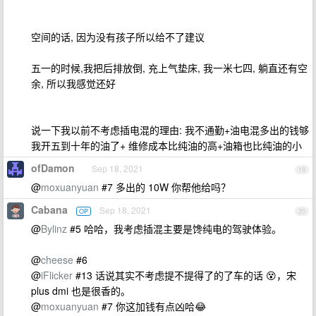
空间的话, 因为没有孩子所以给不了建议
五一的时候,我把后排放倒, 充上气垫床, 我一米七四, 躺直还有空
余, 所以我感觉还好
说一下我以前不考虑插电混的理由: 我不通勤+油电混多出的钱够
我开五到十年的油了+ 维修成本比纯油的高+油箱也比纯油的小
ofDamon
Sep 18, 2021
19
@
moxuanyuan
#7 多出的 10W 你帮他给吗？
Cabana
Sep 18, 2021
OP
20
@
Bylinz
#5 哈哈，我考虑插混主要是馋纯电的驾驶体验。
@
cheese
#6
@
iFlicker
#13 话说其实不考虑提不提得了的了车的话 😵，宋
plus dmi 也是很香的。
@
moxuanyuan
#7 你这加钱有点凶哈😂