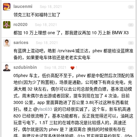
laucenmi
Sep 18, 2021
34
领克三缸不如福特三缸了
ro2020
Sep 18, 2021
35
都加 10 万上理想 one 了，那我建议再加 10 万上新 BMW X3
sarices
Sep 18, 2021
36
有蓝牌上混动吧，皓影 /crv/rav4/威兰达，phev 都是给没蓝牌准
备的，如果要电车体验还是老老实实电车
szdubinbin
Sep 18, 2021
1
37
05phev 车主，低价高配不至于，phev 都是中配然后次顶配的落
地价(因为少了购置税)，场景是通勤，公司楼下有商业充电，充
满大概 32 块左右，偶尔可以去公司总部免费白嫖，基本混动模
式，周末偶尔去出游或者回家，提车到现在加了 4 次油，目前
3000 公里，app 里面算跑进了百公里 3.8l(不过这种东西看就
好)。楼上 @
ylsc633
说的已经很实诚了，这个车，新车机高通
820 已经很流畅了，基本功能都有，反正我觉得还可以，油耗这
玩意亏电下，1.5T 三缸的在城市路况是比较感人的，高速还
好，偶尔就是因为 phev 是 7 速双离合 换挡的时候很有存在
感，我建议去试驾多体验体验吧，01p 其实很容易约到车，05p