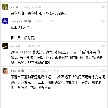
vultr
Sep 18, 2021
68
要么纯电，要么纯油，插混真没必要。
liaoyaoheng
Sep 19, 2021
69
纸上谈兵不行。
租车用一段时间。
serco
Sep 19, 2021
70
@
FATEQiang
其实还是运气不好碰上了，我哥们前几年买的
A6L，头一年去了三四回 4s，都是这样那样的小问题，按理说
A6L 已经是非常成熟的车型了。
sephinh
Sep 20, 2021 via iPhone
71
不是市区通勤那还是燃油吧，出个不远不近的门不用考虑充电问
题还是方便点，市区上下班那还是电的香爆了，另外广州限牌
不，限牌还得考虑限牌问题