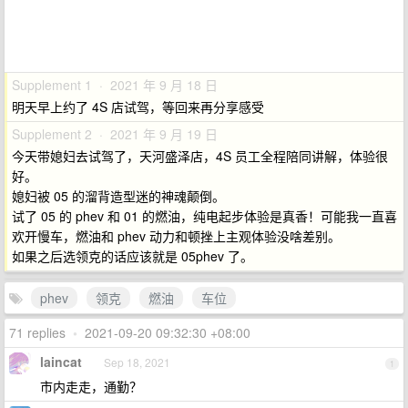
Supplement 1 · 2021 年 9 月 18 日
明天早上约了 4S 店试驾，等回来再分享感受
Supplement 2 · 2021 年 9 月 19 日
今天带媳妇去试驾了，天河盛泽店，4S 员工全程陪同讲解，体验很
好。
媳妇被 05 的溜背造型迷的神魂颠倒。
试了 05 的 phev 和 01 的燃油，纯电起步体验是真香！可能我一直喜
欢开慢车，燃油和 phev 动力和顿挫上主观体验没啥差别。
如果之后选领克的话应该就是 05phev 了。
phev
领克
燃油
车位
71 replies
•
2021-09-20 09:32:30 +08:00
laincat
Sep 18, 2021
1
市内走走，通勤？