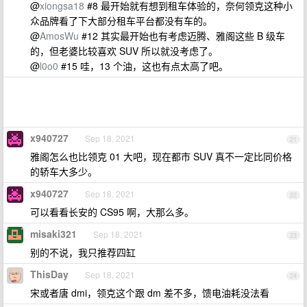
@
xiongsa18
#8 最开始就有想到租车体验的，奈何领克这种小
众品牌看了下大部分租车平台都没有车的。
@
AmosWu
#12 其实最开始也有考虑迈腾、雅阁这些 B 级车
的，但老婆比较喜欢 SUV 所以就没考虑了。
@
l0o0
#15 哇，13 个油，这也有点太高了吧。
x940727
Sep 18, 2021
21
雅阁怎么也比领克 01 大吧，现在都市 SUV 真不一定比同价格
的轿车大多少。
x940727
Sep 18, 2021
22
可以看看长安的 CS95 啊，大那么多。
misaki321
Sep 18, 2021
23
别的不说，我只推荐四缸
ThisDay
Sep 18, 2021
24
宋或者唐 dmi，领克这个跟 dm 差不多，馈电油耗没法看