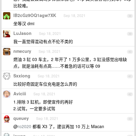
比较难。
lB2cGz9OQ1agw7XK
Sep 18, 2021
38
坐等汉 dmi
LuJason
Sep 18, 2021
39
我一直觉得混动有点不伦不类的
nmecury
Sep 18, 2021
40
燃油 3 缸 03 车主，2 年开了 1 万多公里，3 缸没感觉出啥缺
点，就是油耗有点高……不着急的话可以等 09
Sxxiong
Sep 18, 2021
41
比较好奇固定车位充电是怎么弄的
Aviciii
Sep 18, 2021
42
1.排除 3 缸机，即使宣传的再好
2.试驾，一定要多试驾
queuey
Sep 18, 2021
43
@
ro2020
都看 X3 了，建议再加 10 万上 Macan