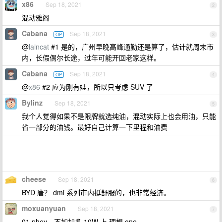
x86
Sep 18, 2021
2
混动雅阁
Cabana
Sep 18, 2021
OP
3
@
laincat
#1 是的，广州早晚高峰通勤还是算了，估计就周末市
内，长假偶尔长途，过年可能开回老家这样。
Cabana
Sep 18, 2021
OP
4
@
x86
#2 应为刚有娃，所以只考虑 SUV 了
Bylinz
Sep 18, 2021
5
我个人觉得如果不是限牌就选纯油，混动实际上也会用油，只能
省一部分的油钱。最好自己计算一下里程和油费
cheese
Sep 18, 2021
6
BYD 唐？ dmi 系列市内挺舒服的，也非常经济。
moxuanyuan
Sep 18, 2021
7
01 phev，不如加多 10W 上 理想 one