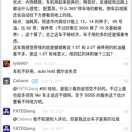
优点：内饰精致；车机用起来挺爽的；隔音好，怠速挺街边路上
都没什么感觉； 配置高，什么 360°停车啥的都有，倒车后视镜
还会自动往下方便看到地上的线。
缺点：油耗高，短途市内我估计能上 13，14 的样子； 95 号
油，比 92 贵；保养贵（不过好像交 3000 换了 10 次基础保
养），这个算了；总之这车不够经济，车子用的多的还是慎重考
虑。
这车我感觉奇怪的就是据销售说 1.5T 和 2.0T 保养用的机油量
差不多，那这 1.5T 有啥意义，用四缸的体积做个三缸？
ly90907
Sep 18, 2021
52
车机不好用，auto hold 偶尔会失灵
Cabana
Sep 18, 2021
OP
53
@
FATEQiang
#50 哈哈，是挺少看到说领克不好的。不过上面
也挺多领克 Ver 车主说还不错呀。至于 SSSS 的服务这个估计
要看不同地方吧。
FATEQiang
Sep 18, 2021
54
@
Cabana
我不知道别人评论，但是我这台车子是真的垃圾
FATEQiang
Sep 18, 2021
55