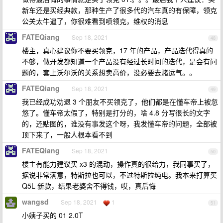
新车还是买经典款，那种生产了很多代的汽车真的有保障，领克
公关太牛逼了，你很难看到喷领克，维权的消息
FATEQiang
Sep 18, 2021
48
楼主，真心建议你不要买领克，17 年的产品，产品迭代得真的
不够，做开发都知道一个产品没有经过长时间的迭代，是会有问
题的，套上沃尔沃的关系想卖高价，没必要去赌运气。。
FATEQiang
Sep 18, 2021
49
我已经成功劝退 3 个朋友不买领克了，他们都是在懂车帝上被忽
悠了。懂车帝太假了，特别是打分的，啥 4.8 分写很长的文字
的，还贴图的，谁没有事发这个呀，我发懂车帝的问题，全部被
顶下来了，一般人根本看不到
FATEQiang
Sep 18, 2021
50
楼主有能力建议买 x3 的混动，操作真的很给力，我同事买了，
据说非常满意，特斯拉也可以，不过特斯拉纯电。我本来打算买
Q5L 新款，结果老婆舍不得钱，哎，真后悔
wangsd
Sep 18, 2021
1
51
小姨子买的 01 2.0T