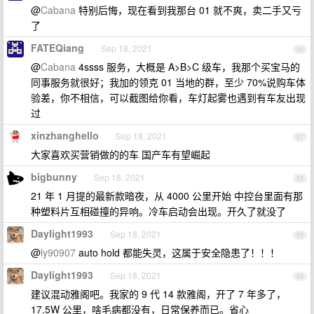
@
Cabana
特别后悔，现在看到我那台 01 就不爽，卖二手又亏
了
FATEQiang
Sep 18, 2021
56
@
Cabana
4ssss 服务，大概是 A>B>C 级车，我那个买宝马的
同事服务就很好；我加的领克 01 当地的群，至少 70%说购车体
验差，你不相信，可以截图给你看，车灯起雾也遇到有车友出现
过
xinzhanghello
Sep 18, 2021
57
大家喜欢买营销做的的车 国产车有望崛起
bigbunny
Sep 18, 2021
58
21 年 1 月提的最新款暗夜，从 4000 公里开始 中控台里面有那
种塑料片互相碰撞的异响。冷车启动会出现。开久了就没了
Daylight1993
Sep 18, 2021
59
@
ly90907
auto hold 都能失灵，这属于安全隐患了！！！
Daylight1993
Sep 18, 2021
60
建议混动雅阁吧。我家的 9 代 14 款雅阁，开了 7 年多了，
17.5W 公里，啥毛病都没有，日常保养而已。省心