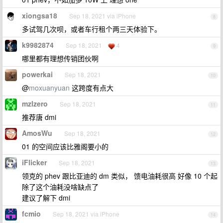
xiongsa18
Sep 18, 2021 via iPhone
8
多试驾几次呗，或者车行租个两三天体验下。
k9982874
Sep 18, 2021
4
9
哪里都有理想传销团伙啊
powerkai
Sep 18, 2021
10
@
moxuanyuan
这跨度有点大
mzlzero
Sep 18, 2021
11
推荐唐 dmi
AmosWu
Sep 18, 2021
12
01 的空间应该比雅阁要小的
iFlicker
Sep 18, 2021
13
领克的 phev 跟比亚迪的 dm 类似， 馈电油耗很高 好像 10 个起
除了这个油耗没啥缺点了
建议了解下 dmi
fcmio
Sep 18, 2021 via iPhone
14