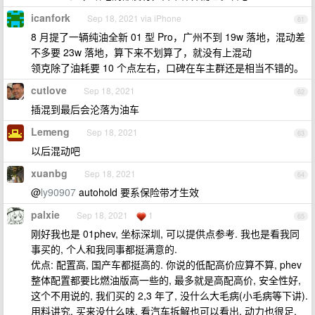
icanfork
Sep 18, 2021 via iPhone
61
8 月提了一辆纯油全新 01 型 Pro，广州不到 19w 落地，混动差
不多要 23w 落地，算下来不划算了，就没有上混动
领克除了油耗要 10 个点左右，口碑在车主群还是相当不错的。
cutlove
Sep 18, 2021
62
插混到最后会沦落为油车
Lemeng
Sep 18, 2021
63
以后混动吧
xuanbg
Sep 18, 2021
64
@
ly90907
autohold 要系保险带才生效
palxie
Sep 18, 2021
1
65
刚好我也是 01phev, 坐标深圳, 可以提供点参考. 我也是看我同
事买的, 个人和我同事都挺满意的.
优点: 配置高, 国产车都挺高的. 你说的低配高价应算不算, phev
整体配置都要比燃油版高一些的, 最多就是高配高价, 安全性好,
这个不用说的, 我们买的 2,3 年了, 没什么大毛病(小毛病等下讲).
用料讲究, 买来没什么味, 看汽车拆解也可以看出, 动力也很足,