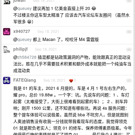
jowan
Sep 18, 2021
44
@
queuey
建议再加 1 亿美金直接上歼 20 😂
不过楼主你这车型太精准了 应该去汽车论坛车友圈问 （虽然水
军很多 😁）
x940727
Sep 18, 2021
45
@
queuey
都上 Macan 了，咬咬牙 M4 雷霆版
philipjf
Sep 18, 2021
46
@
zh584728
插混都是钻政策漏洞的产物，能效跟真正的混动没
法比，胜在几乎不需要技术积累和额外成本就能把一个纯油车当
成混动卖
FATEQiang
Sep 18, 2021
5
47
我是 01 的车主，2021 6 月提的，车是 4 月 1 号左右生产的，
耀 pro，总价 19.88w 。一个字：坑。先说车的问题：1 、车灯
起雾（太难接受了，大街上很难看到起雾的车）； 2 、刹车异
响；刚开 1500 公里，还不知道有哪些坑。再说 4s 服务问题：
整个提车体验可以说极差，虽然说 bba 不吭穷人，但是就图别
人奥迪销售没有收我一分钱就带我看现车的态度，我觉得领克
01 就是欺负老实人；领克 01 的修车、保养师傅素质极差。今年
做得最后悔的事情就是买了领克 01.。。。最后我个人建议：买