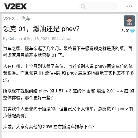
V2EX
汽车
›
领克 01，燃油还是 phev？
5.01
By
Cabana
at Sep 18, 2021 · 5044 views
汽车之家、懂车帝逛了几个月。最终看下来感觉领克就是我的菜，再
考虑家用目前基本就只剩 01 了。
人在广州，上个月刚认筹了车位，也老听别人说 phev+固定车位的体
验很香。而且领克 01 燃油+牌 和 phev 最后落地感觉其实也差不了多
少。
所以现在就很纠结 phev 的 1.5T + 3 缸的体验 和 燃油 2.0T + 4 缸 的
整体体验，那个更好一些？
其实我个人更偏向于插混的，但自己又不太懂车，总感觉 01 phev 有
点低配高价。
抑或，大家有其他的 20W 左右插混车推荐下么？