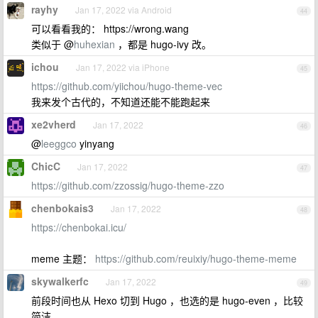
rayhy
Jan 17, 2022 via Android
44
可以看看我的： https://wrong.wang
类似于 @
huhexian
，都是 hugo-ivy 改。
ichou
Jan 17, 2022 via iPhone
45
https://github.com/yiichou/hugo-theme-vec
我来发个古代的，不知道还能不能跑起来
xe2vherd
Jan 17, 2022
46
@
leeggco
yinyang
ChicC
Jan 17, 2022
47
https://github.com/zzossig/hugo-theme-zzo
chenbokais3
Jan 17, 2022
48
https://chenbokai.icu/
meme 主题：
https://github.com/reuixiy/hugo-theme-meme
skywalkerfc
Jan 17, 2022
49
前段时间也从 Hexo 切到 Hugo ，也选的是 hugo-even ，比较
简洁。