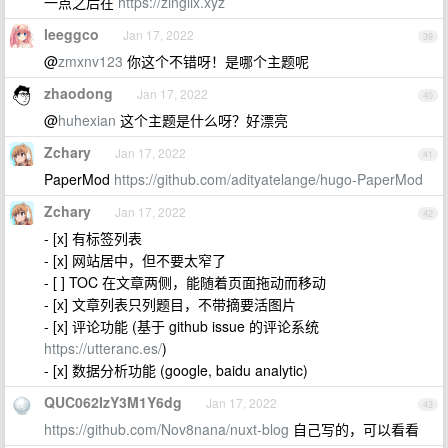
一点之后在
https://zinglix.xyz
leeggco
Jan 17, 2022
39
@
zmxnv123
你这个不错呀！是哪个主题呢
zhaodong
Jan 17, 2022
40
@
huhexian
这个主题是什么呀？好漂亮
Zchary
Jan 17, 2022
41
PaperMod
https://github.com/adityatelange/hugo-PaperMod
Zchary
Jan 17, 2022
42
- [x] 有标签列表
- [x] 网站居中，但不要太窄了
- [ ] TOC 在文章两侧，能随着页面拖动而移动
- [x] 文章列表只列题目，不带摘要活图片
- [x] 评论功能 (基于 github issue 的评论系统
https://utteranc.es/
)
- [x] 数据分析功能 (google, baidu analytic)
QUC062IzY3M1Y6dg
Jan 17, 2022
43
https://github.com/Nov8nana/nuxt-blog
自己写的，可以看看