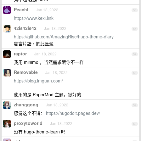
Peachl
Jan 18, 2022
55
https://www.kexi.link
42is42is42
Jan 18, 2022
56
https://github.com/AmazingRise/hugo-theme-diary
隻言片語・於此匯聚
raptor
Jan 18, 2022
57
我用 minimo ，当然需求跟你不一样
Removable
Jan 18, 2022
58
https://blog.imguan.com/
使用的是 PaperMod 主题，挺好的
zhanggong
Jan 18, 2022
59
感觉这个不错：
https://hugodoit.pages.dev/
proxytoworld
Jan 18, 2022
60
没有 hugo-theme-learn 吗