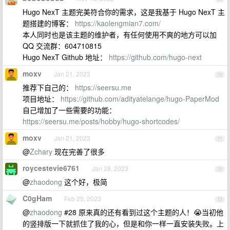
Hugo NexT 主题完美符合你的需求，这是我基于 Hugo NexT 主
题搭建的博客：
https://kaolengmian7.com/
本人同时也是该主题的维护者，有任何使用不爽的地方可以加
QQ 交流群：604710815
Hugo NexT Github 地址：
https://github.com/hugo-next
moxv
Jan 21, 2023
70
推荐下自己的：
https://seersu.me
项目地址：
https://github.com/adityatelange/hugo-PaperMod
自己增加了一些需要的功能：
https://seersu.me/posts/hobby/hugo-shortcodes/
moxv
Jan 21, 2023
71
@
Zchary
现在完善了很多
roycestevie6761
Jan 28, 2023
72
@
zhaodong
这个好，极简
C0gHam
Feb 25, 2023
73
@
zhaodong
#28 原来真的还有看到过这个主题的人！😭当初他
的竖排版一下就抓住了我的心，但是和你一样一直安装失败。上