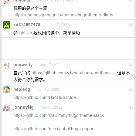
4
我用的是这个主题
https://themes.gohugo.io/themes/hugo-theme-diary/
xd314697475
Jan 17, 2022
5
@
lightjiao
我也用的这个，简单清晰
noqwerty
Jan 17, 2022
6
自己写的
https://github.com/y1zhou/hugo-northeast
，但是不
太符合你的需求。
nepiedg
Jan 17, 2022
7
https://github.com/HaoOuBa/Joe
johnnyNg
Jan 17, 2022
8
https://github.com/CaiJimmy/hugo-theme-stack
https://github.com/nanxiaobei/hugo-paper