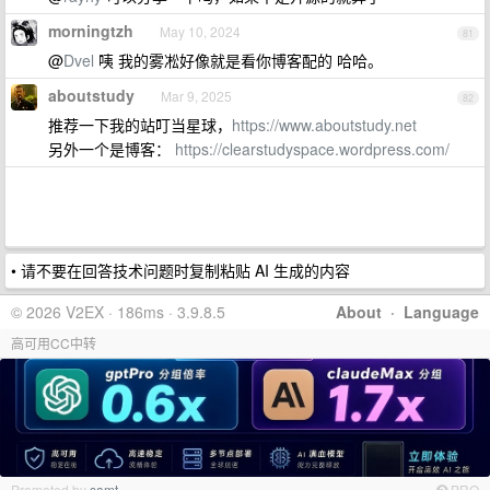
morningtzh
May 10, 2024
81
@
Dvel
咦 我的雾凇好像就是看你博客配的 哈哈。
aboutstudy
Mar 9, 2025
82
推荐一下我的站叮当星球，
https://www.aboutstudy.net
另外一个是博客：
https://clearstudyspace.wordpress.com/
• 请不要在回答技术问题时复制粘贴 AI 生成的内容
© 2026 V2EX · 186ms · 3.9.8.5
About
·
Language
高可用CC中转
Promoted by
samt
PRO