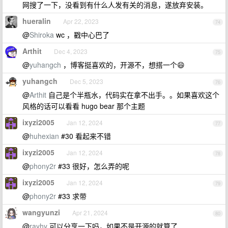
网搜了一下，没看到有什么人发有关的消息，遂放弃安装。
hueralin
Apr 22, 2023
74
@
Shiroka
wc ，戳中心巴了
Arthit
Dec 4, 2023
75
@
yuhangch
，博客挺喜欢的，开源不，想搭一个😄
yuhangch
Dec 5, 2023
76
@
Arthit
自己是个半瓶水，代码实在拿不出手。。如果喜欢这个
风格的话可以看看 hugo bear 那个主题
ixyzi2005
Jan 12, 2024
77
@
huhexian
#30 看起来不错
ixyzi2005
Jan 12, 2024
78
@
phony2r
#33 很好，怎么弄的呢
ixyzi2005
Jan 12, 2024
79
@
phony2r
#33 求带
wangyunzi
Apr 21, 2024
80
@
rayhy
可以分享一下吗，如果不是开源的就算了