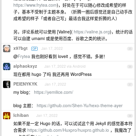
https://www.frytea.com
)，好处在于可以随心修改成希望的样
子，基本不受制于主题本身。（折腾一圈后感觉还是自己动手改
成希望的样子「或者自己写」最适合我这样爱折腾的人）
另，评论系统可以使用 [Valine](
https://valine.js.org
)，统计的话
可以自建 umami 或是使用百度、谷歌之类的统计。
x97bgt
Jan 17, 2022
OP
35
@
Frytea
我也刚好看到 loveit ，感觉不错。多谢！
alphaokxyz
Jan 17, 2022 via Android
36
现在都用 hugo 了吗 我还再用 WordPress
PEIENYKYK
Jan 17, 2022
37
my blog：
https://yemilice.com/
blog 主题：
https://github.com/Shen-Yu/hexo-theme-ayer
Ichiban
Jan 17, 2022
38
如果不是一定 Hugo 的话，可以试试这个用 Jekyll 的感觉基本符
合需求
https://github.com/Huxpro/huxpro.github.io
，我魔改了