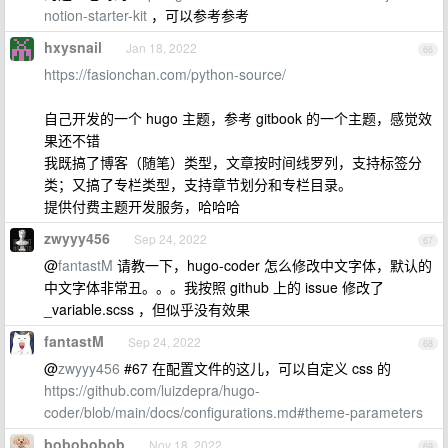
notion-starter-kit
，可以参考参考
hxysnail
Jan 18, 2022
66
https://fasionchan.com/python-source/
自己开发的一个 hugo 主题，参考 gitbook 的一个主题，感觉效
果还不错
我既搞了博客（随笔）类型，文章按时间线罗列，支持标签分
类；又搞了专栏类型，支持章节划分和专栏目录。
提供付费主题开发服务，哈哈哈
zwyyy456
Sep 24, 2022
67
@
fantastM
请教一下，hugo-coder 怎么修改中文字体，默认的
中文字体非常丑。。。我按照 github 上的 issue 修改了
_variable.scss ，但似乎没有效果
fantastM
Sep 24, 2022
68
@
zwyyy456
#67 在配置文件的这儿，可以自定义 css 的
https://github.com/luizdepra/hugo-
coder/blob/main/docs/configurations.md#theme-parameters
bobobobob
Nov 18, 2022
69