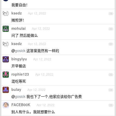
我要自由！
ksedz
Apr 12, 2022
19
摊煎饼！
mohulai
Apr 12, 2022
20
问了 然后能做么
ksedz
Apr 12, 2022
21
@
gosick
这答案竟然有一样的
bingyiyu
Apr 12, 2022
22
开早餐店
rophie123
Apr 12, 2022
23
混吃等死
bulay
Apr 12, 2022
24
@
gosick
我也下了一个,他家应该给你广告费
FACEB00K
Apr 12, 2022
25
别人有什么，我就想要什么