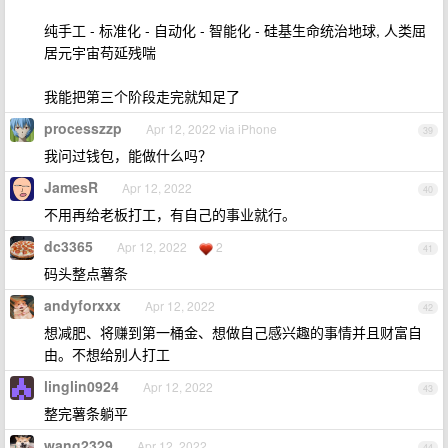
纯手工 - 标准化 - 自动化 - 智能化 - 硅基生命统治地球, 人类屈
居元宇宙苟延残喘
我能把第三个阶段走完就知足了
processzzp
Apr 12, 2022 via iPhone
39
我问过钱包，能做什么吗？
JamesR
Apr 12, 2022
40
不用再给老板打工，有自己的事业就行。
dc3365
Apr 12, 2022
2
41
码头整点薯条
andyforxxx
Apr 12, 2022
42
想减肥、将赚到第一桶金、想做自己感兴趣的事情并且财富自
由。不想给别人打工
linglin0924
Apr 12, 2022
43
整完薯条躺平
wang2329
Apr 12, 2022
44