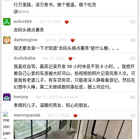
行万里路，读万卷书，做个傻逼，做个吃货
@
anmu
echo404
Apr 12, 2022
2
65
去码头搞点薯条
darkengine
Apr 12, 2022
1
66
我还要去查一下才知道"去码头搞点薯条"是什么梗。。。
dudubaba
Apr 12, 2022
3
67
我喜欢自驾，最高记录开发 38 小时休息不到 8 小时。。我想开
着自己心爱的车游遍大好河山，拍视频拍照片记录风景人文。可
是我有老婆儿子，有车贷房贷，只能夜深人静看看游记，然后在
幻想中入睡，第二天继续跟同事扯皮，跟上司应付。
hertzry
Apr 12, 2022 via Android
68
孝顺的儿子，温暖的男友，知心的朋友。
meronpanda
Apr 12, 2022
1
69