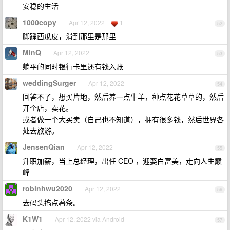
安稳的生活
1000copy
Apr 12, 2022
1
52
脚踩西瓜皮，滑到那里是那里
MinQ
Apr 12, 2022
53
躺平的同时银行卡里还有钱入账
weddingSurger
Apr 12, 2022
54
回答不了，想买片地，然后养一点牛羊，种点花花草草的，然后
开个店，卖花。
或者做一个大买卖（自己也不知道），拥有很多钱，然后世界各
处去旅游。
JensenQian
Apr 12, 2022
55
升职加薪，当上总经理，出任 CEO ，迎娶白富美，走向人生巅
峰
robinhwu2020
Apr 12, 2022
56
去码头搞点薯条。
K1W1
Apr 12, 2022 via Android
57