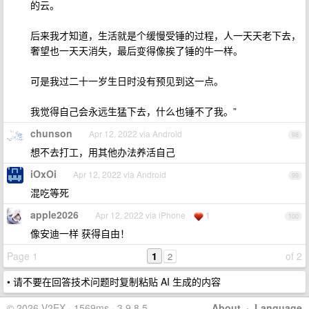
的云。
后来我才知道，生活就是个缓慢受锤的过程，人一天天老下去，
奢望也一天天消失，最后变得像挨了锤的牛一样。
可是我过二十一岁生日时没有预见到这一点。
我觉得自己会永远生猛下去，什么也锤不了我。”
chunson
Apr 12, 2022 via Android
98
想不去打工，用其他办法养活自己
iOxOi
Apr 12, 2022 via Android
99
混吃等死
apple2026
Apr 12, 2022 via iPhone
1
100
像安迪一样 获得自由！
Page 1
1
of 2
2
• 请不要在回答技术问题时复制粘贴 AI 生成的内容
© 2026 V2EX · 1569ms · 3.9.8.5
About
·
Language