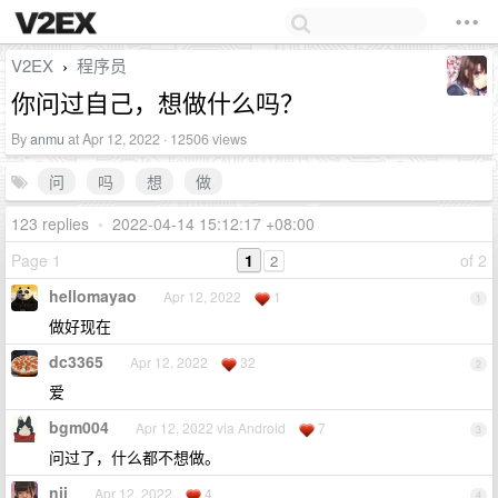
V2EX
程序员
›
你问过自己，想做什么吗？
By
anmu
at Apr 12, 2022 · 12506 views
问
吗
想
做
123 replies
•
2022-04-14 15:12:17 +08:00
Page 1
1
of 2
2
hellomayao
Apr 12, 2022
1
1
做好现在
dc3365
Apr 12, 2022
32
2
爱
bgm004
Apr 12, 2022 via Android
7
3
问过了，什么都不想做。
nii
Apr 12, 2022
4
4