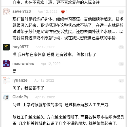
自由，实在不喜欢上班，更不喜欢复杂的人际交往
seven123
Apr 12, 2022
1
34
现在暂时是锻炼好身体、继续学习英语、吉他继续学起来、技术
继续深入起来，我觉得现在这种状态就不错了，在远一点就是想
试试架子鼓但是又害怕被投诉扰民，还想去国外读个水硕...，以
前我没有选择或不愿意行动，现在我只想做自己喜欢的事情.
hay0577
Apr 12, 2022
35
哎 我只想在家休息 睡觉 还有钱拿。 终极目标了.
macrorules
Apr 12, 2022
36
爱
iyuanze
Apr 12, 2022
37
问了，我回答不了
ClericPy
Apr 12, 2022
38
问过, 上学时候就想做的事情: 通过机器解放人工生产力.
随着工作越来越久, 方向越来越清晰了, 而且各种基本技能也都具
备, 几个相关领域也认识了几个不错的朋友, 就差统筹起来了.