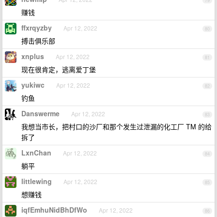
79
赚钱
ffxrqyzby
Apr 12, 2022
80
搏击俱乐部
xnplus
Apr 12, 2022
81
现在很肯定，逃离爱丁堡
yukiwc
Apr 12, 2022
82
钓鱼
Danswerme
Apr 12, 2022
83
我想当市长，把村口的沙厂和那个发生过泄漏的化工厂 TM 的给
拆了
LxnChan
Apr 12, 2022
84
躺平
littlewing
Apr 12, 2022
85
想赚钱
iqfEmhuNidBhDfWo
Apr 12, 2022
86