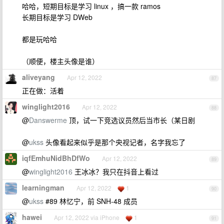
哈哈，短期目标是学习 linux ，搞一款 ramos
长期目标是学习 DWeb
都是玩哈哈
（顺便，楼主头像是谁）
aliveyang
Apr 12, 2022
87
正在做：活着
winglight2016
Apr 12, 2022
88
@
Danswerme
顶，试一下竞选议员然后当市长（某日剧
@
ukss
头像看起来似乎是那个央视记者，名字我忘了
iqfEmhuNidBhDfWo
Apr 12, 2022
89
@
winglight2016
王冰冰？我只在抖音上看过
learningman
Apr 12, 2022
1
90
@
ukss
#89 林忆宁，前 SNH-48 成员
hawei
Apr 12, 2022 via iPhone
1
91