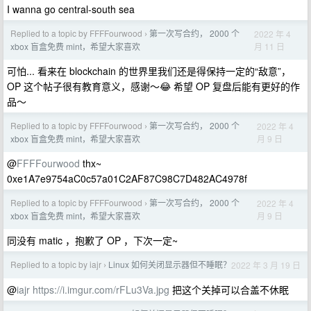
I wanna go central-south sea
Replied to a topic by FFFFourwood
第一次写合约， 2000 个
2022 年 4
›
月 11 日
xbox 盲盒免费 mint，希望大家喜欢
可怕... 看来在 blockchain 的世界里我们还是得保持一定的“敌意”，
OP 这个帖子很有教育意义，感谢～😂 希望 OP 复盘后能有更好的作
品～
Replied to a topic by FFFFourwood
第一次写合约， 2000 个
2022 年 4
›
月 9 日
xbox 盲盒免费 mint，希望大家喜欢
@
FFFFourwood
thx~
0xe1A7e9754aC0c57a01C2AF87C98C7D482AC4978f
Replied to a topic by FFFFourwood
第一次写合约， 2000 个
2022 年 4
›
月 9 日
xbox 盲盒免费 mint，希望大家喜欢
同没有 matic ，抱歉了 OP ，下次一定~
Replied to a topic by iajr
Linux 如何关闭显示器但不睡眠？
2022 年 3 月 19 日
›
@
iajr
https://i.imgur.com/rFLu3Va.jpg
把这个关掉可以合盖不休眠