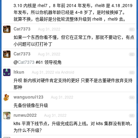
3.10 内核是 rhel7 ，8 年前 2014 年发布，rhel8 是 4.18 ,2019
年发布，所以你机器年龄已经是 4~8 岁了，是时候换掉了。
就算不换，也最好是分批轮流整体升级到 rhel8 ，rhel9 去。
Cat7373
Aug 31, 2022
61
如果一个东西你看不懂，但它在正常工作，那就不要动它，有点
小问题可以打打补丁
Cat7373
Aug 31, 2022
62
@
Cat7373
#61 领导视角
ltkun
Aug 31, 2022 via Android
63
升呗 新内核对硬件肯定支持的更好 只要不是古董硬件放弃支持
那种
wanguorui123
Aug 31, 2022
64
先备份镜像在升级
runwu2022
Aug 31, 2022
65
k8s 平滑下线节点，升级完成后再上线。对 k8s 集群没有影响，
为什么不升级？