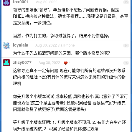
fox0001
Aug 30, 2022
23
领导的想法很“领导”，毕竟谁都不想出了问题去背锅。但是
RHEL 换内核这种做法，确实不推荐……我建议是升级系，甚至
是换系统，一步到位。
当然，作为打工的，争取过就算了。结果不到你选择。
icyalala
Aug 30, 2022 via iPhone
24
为什么不先去搞清楚问题的原因、哪个版本修复的呢？
zhzy0077
Aug 30, 2022
4
25
这领导还真不一定有问题 现在可能你们所有的运维都没升级系
统内核的经验 也没有具体的流程来讲怎么无感知的升级你的物
理机
你先升级个小版本试试 成本较低 风险也较小 真出意外了回滚可
能也方便(这三个是主要考量) 还能积累经验 要是运气好升级完
问题就修复了就更好了(后面这俩是添头)
等升级了小版本证明: 1. 升级小版本不顶用, 2. 有能力在生产环
境升级系统内核, 3. 积累了经验和具体流程方法