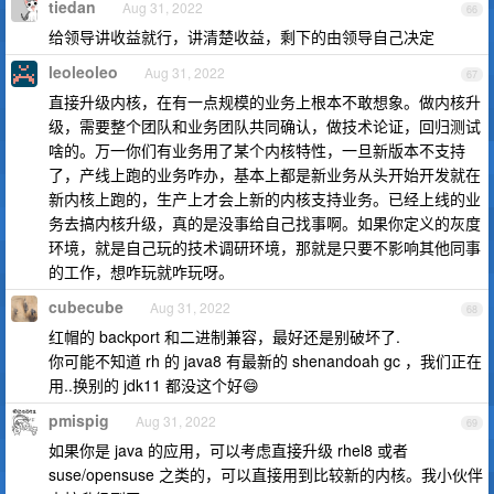
tiedan
Aug 31, 2022
66
给领导讲收益就行，讲清楚收益，剩下的由领导自己决定
leoleoleo
Aug 31, 2022
67
直接升级内核，在有一点规模的业务上根本不敢想象。做内核升
级，需要整个团队和业务团队共同确认，做技术论证，回归测试
啥的。万一你们有业务用了某个内核特性，一旦新版本不支持
了，产线上跑的业务咋办，基本上都是新业务从头开始开发就在
新内核上跑的，生产上才会上新的内核支持业务。已经上线的业
务去搞内核升级，真的是没事给自己找事啊。如果你定义的灰度
环境，就是自己玩的技术调研环境，那就是只要不影响其他同事
的工作，想咋玩就咋玩呀。
cubecube
Aug 31, 2022
68
红帽的 backport 和二进制兼容，最好还是别破坏了.
你可能不知道 rh 的 java8 有最新的 shenandoah gc ，我们正在
用..换别的 jdk11 都没这个好😄
pmispig
Aug 31, 2022
69
如果你是 java 的应用，可以考虑直接升级 rhel8 或者
suse/opensuse 之类的，可以直接用到比较新的内核。我小伙伴