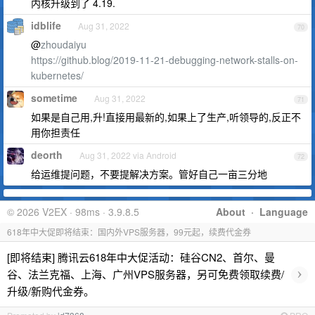
内核升级到了 4.19.
idblife
Aug 31, 2022
70
@
zhoudaiyu
https://github.blog/2019-11-21-debugging-network-stalls-on-
kubernetes/
sometime
Aug 31, 2022
71
如果是自己用,升!直接用最新的,如果上了生产,听领导的,反正不
用你担责任
deorth
Aug 31, 2022 via Android
72
给运维提问题，不要提解决方案。管好自己一亩三分地
© 2026 V2EX · 98ms · 3.9.8.5
About
·
Language
618年中大促即将结束：国内外VPS服务器，99元起，续费代金券
[即将结束] 腾讯云618年中大促活动：硅谷CN2、首尔、曼
›
谷、法兰克福、上海、广州VPS服务器，另可免费领取续费/
升级/新购代金券。