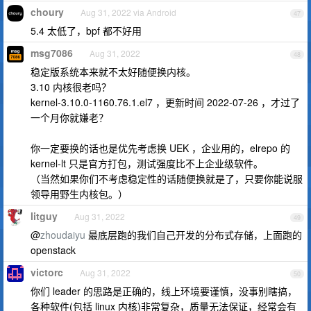
choury
Aug 31, 2022 via Android
47
5.4 太低了，bpf 都不好用
msg7086
Aug 31, 2022
48
稳定版系统本来就不太好随便换内核。
3.10 内核很老吗？
kernel-3.10.0-1160.76.1.el7 ，更新时间 2022-07-26 ，才过了
一个月你就嫌老？
你一定要换的话也是优先考虑换 UEK ，企业用的，elrepo 的
kernel-lt 只是官方打包，测试强度比不上企业级软件。
（当然如果你们不考虑稳定性的话随便换就是了，只要你能说服
领导用野生内核包。）
litguy
Aug 31, 2022
49
@
zhoudaiyu
最底层跑的我们自己开发的分布式存储，上面跑的
openstack
victorc
Aug 31, 2022
50
你们 leader 的思路是正确的，线上环境要谨慎，没事别瞎搞，
各种软件(包括 linux 内核)非常复杂，质量无法保证，经常会有