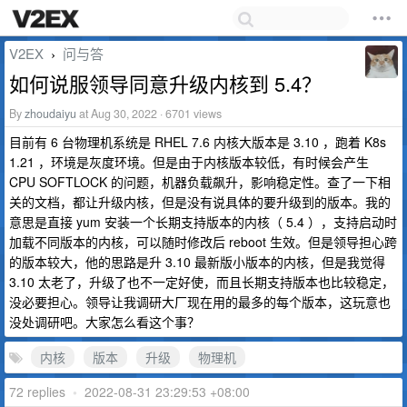
V2EX
问与答
›
如何说服领导同意升级内核到 5.4？
By
zhoudaiyu
at Aug 30, 2022 · 6701 views
目前有 6 台物理机系统是 RHEL 7.6 内核大版本是 3.10 ，跑着 K8s
1.21 ，环境是灰度环境。但是由于内核版本较低，有时候会产生
CPU SOFTLOCK 的问题，机器负载飙升，影响稳定性。查了一下相
关的文档，都让升级内核，但是没有说具体的要升级到的版本。我的
意思是直接 yum 安装一个长期支持版本的内核（ 5.4 ），支持启动时
加载不同版本的内核，可以随时修改后 reboot 生效。但是领导担心跨
的版本较大，他的思路是升 3.10 最新版小版本的内核，但是我觉得
3.10 太老了，升级了也不一定好使，而且长期支持版本也比较稳定，
没必要担心。领导让我调研大厂现在用的最多的每个版本，这玩意也
没处调研吧。大家怎么看这个事？
内核
版本
升级
物理机
72 replies
•
2022-08-31 23:29:53 +08:00