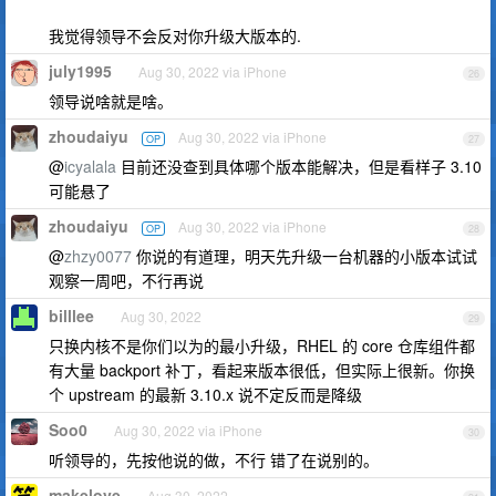
我觉得领导不会反对你升级大版本的.
july1995
Aug 30, 2022 via iPhone
26
领导说啥就是啥。
zhoudaiyu
Aug 30, 2022 via iPhone
OP
27
@
icyalala
目前还没查到具体哪个版本能解决，但是看样子 3.10
可能悬了
zhoudaiyu
Aug 30, 2022 via iPhone
OP
28
@
zhzy0077
你说的有道理，明天先升级一台机器的小版本试试
观察一周吧，不行再说
billlee
Aug 30, 2022
29
只换内核不是你们以为的最小升级，RHEL 的 core 仓库组件都
有大量 backport 补丁，看起来版本很低，但实际上很新。你换
个 upstream 的最新 3.10.x 说不定反而是降级
Soo0
Aug 30, 2022 via iPhone
30
听领导的，先按他说的做，不行 错了在说别的。
makelove
Aug 30, 2022