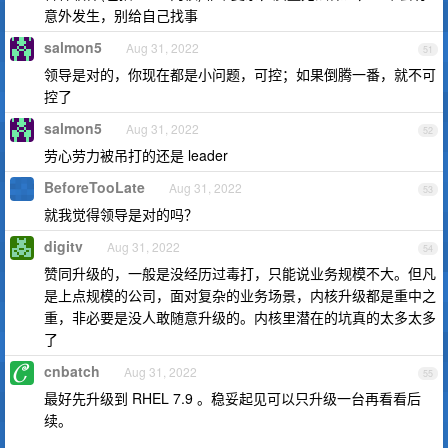
意外发生，别给自己找事
salmon5
Aug 31, 2022
51
领导是对的，你现在都是小问题，可控；如果倒腾一番，就不可
控了
salmon5
Aug 31, 2022
52
劳心劳力被吊打的还是 leader
BeforeTooLate
Aug 31, 2022
53
就我觉得领导是对的吗？
digitv
Aug 31, 2022
54
赞同升级的，一般是没经历过毒打，只能说业务规模不大。但凡
是上点规模的公司，面对复杂的业务场景，内核升级都是重中之
重，非必要是没人敢随意升级的。内核里潜在的坑真的太多太多
了
cnbatch
Aug 31, 2022
55
最好先升级到 RHEL 7.9 。稳妥起见可以只升级一台再看看后
续。