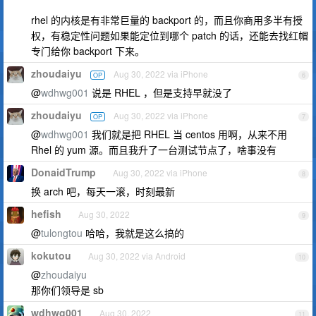
rhel 的内核是有非常巨量的 backport 的，而且你商用多半有授
权，有稳定性问题如果能定位到哪个 patch 的话，还能去找红帽
专门给你 backport 下来。
zhoudaiyu
Aug 30, 2022 via iPhone
OP
6
@
wdhwg001
说是 RHEL ，但是支持早就没了
zhoudaiyu
Aug 30, 2022 via iPhone
OP
7
@
wdhwg001
我们就是把 RHEL 当 centos 用啊，从来不用
Rhel 的 yum 源。而且我升了一台测试节点了，啥事没有
DonaidTrump
Aug 30, 2022 via iPhone
8
换 arch 吧，每天一滚，时刻最新
hefish
Aug 30, 2022
9
@
tulongtou
哈哈，我就是这么搞的
kokutou
Aug 30, 2022 via Android
10
@
zhoudaiyu
那你们领导是 sb
wdhwg001
Aug 30, 2022
11