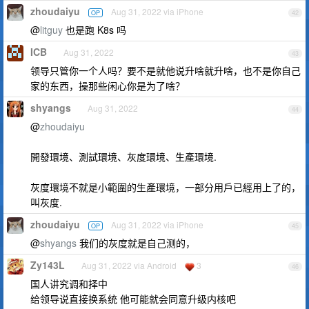
zhoudaiyu
Aug 31, 2022 via iPhone
OP
42
@
litguy
也是跑 K8s 吗
ICB
Aug 31, 2022
43
领导只管你一个人吗？要不是就他说升啥就升啥，也不是你自己
家的东西，操那些闲心你是为了啥？
shyangs
Aug 31, 2022
44
@
zhoudaiyu
開發環境、測試環境、灰度環境、生產環境.
灰度環境不就是小範圍的生產環境，一部分用戶已經用上了的，
叫灰度.
zhoudaiyu
Aug 31, 2022 via iPhone
OP
45
@
shyangs
我们的灰度就是自己测的，
Zy143L
Aug 31, 2022 via Android
3
46
国人讲究调和择中
给领导说直接换系统 他可能就会同意升级内核吧