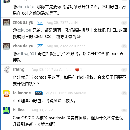
@
zhoudaiyu
那你首先要做的是劝领导升到 7.9 ，不用野包，然
后在 eol 之前跑路就是了。
zhoudaiyu
Aug 30, 2022 via iPhone
OP
12
@
kokutou
兄弟，都是泪啊，我们新装机器上来就把 RHEL 的源
换成阿里的 CENTOS ，领导让做的😭
zhoudaiyu
Aug 30, 2022 via iPhone
OP
13
@
wdhwg001
野包？就没几个不野的，都 CENTOS 和 epel 直
接怼
rrfeng
Aug 30, 2022 via Android
1
14
rhel 就是当 centos 用的啊，如果有 rhel 授权，会来坛子问要不
要升级内核？？
felixcode
Aug 30, 2022 via Android
PRO
15
rhel 加各种野包，的确风险比较大。
billlee
Aug 30, 2022
16
CentOS 7.6 内核的 overlayfs 确实有问题，但为什么不先尝试
升级到最新 7.x 版本呢？