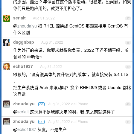
的原因，最近 2 年停留在这个版本没动，很稳定，没问题。如果
你们只是跑应用的，就更不用担心了。
serialt
Aug 31, 2022
37
@
zhoudaiyu
把 RHEL 源换成 CentOS 那跟直接用 CentOS 有
什么区别
dsggnbsp
Aug 31, 2022
38
作为外行的来说，你要求就得你负责，2022 了还不躺平吗，听
领导的 乖听话~
echo1937
Aug 31, 2022
39
够狠的，“没有说具体的要升级到的版本”，就直接安装 5.4 LTS
，
把生产系统当 Arch 来滚动吗？换个 RHEL8/9 或者 Ubuntu 都比
这靠谱。
zhoudaiyu
Aug 31, 2022 via iPhone
OP
40
@
serialt
这玩意不是我能决定的啊，我 来之前就这样了
zhoudaiyu
Aug 31, 2022 via iPhone
OP
41
@
echo1937
灰度，不是生产