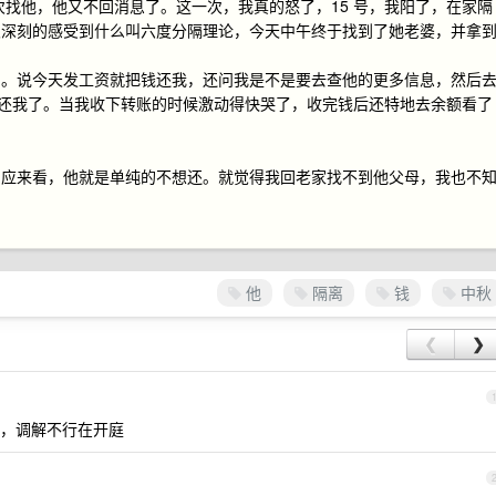
号，我再次找他，他又不回消息了。这一次，我真的怒了，15 号，我阳了，在家隔
次深刻的感受到什么叫六度分隔理论，今天中午终于找到了她老婆，并拿
回。说今天发工资就把钱还我，还问我是不是要去查他的更多信息，然后
0 块还我了。当我收下转账的时候激动得快哭了，收完钱后还特地去余额看了
反应来看，他就是单纯的不想还。就觉得我回老家找不到他父母，我也不
他
隔离
钱
中秋
❮
❯
，调解不行在开庭