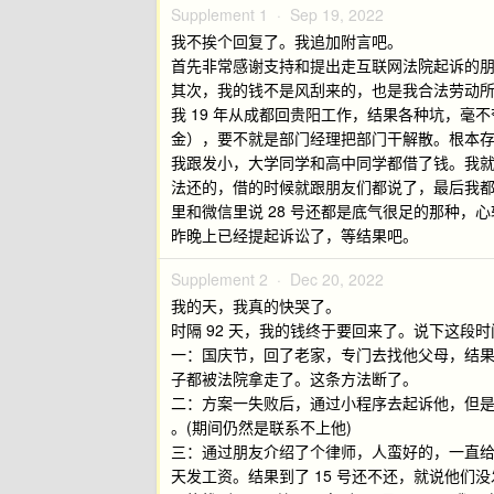
Supplement 1 ·
Sep 19, 2022
我不挨个回复了。我追加附言吧。
首先非常感谢支持和提出走互联网法院起诉的
其次，我的钱不是风刮来的，也是我合法劳动
我 19 年从成都回贵阳工作，结果各种坑，毫不
金），要不就是部门经理把部门干解散。根本存
我跟发小，大学同学和高中同学都借了钱。我
法还的，借的时候就跟朋友们都说了，最后我
里和微信里说 28 号还都是底气很足的那种，
昨晚上已经提起诉讼了，等结果吧。
Supplement 2 ·
Dec 20, 2022
我的天，我真的快哭了。
时隔 92 天，我的钱终于要回来了。说下这段
一：国庆节，回了老家，专门去找他父母，结
子都被法院拿走了。这条方法断了。
二：方案一失败后，通过小程序去起诉他，但是
。(期间仍然是联系不上他)
三：通过朋友介绍了个律师，人蛮好的，一直给我
天发工资。结果到了 15 号还不还，就说他们没