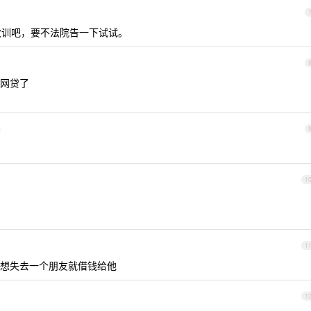
个教训吧，要不法院告一下试试。
网贷了
1
1
1
想失去一个朋友就借钱给他
1