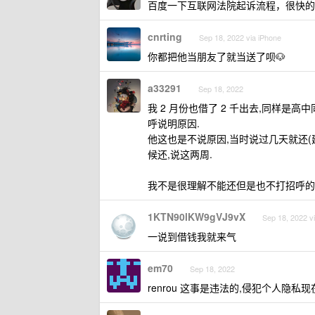
百度一下互联网法院起诉流程，很快的
cnrting
Sep 18, 2022 via iPhone
你都把他当朋友了就当送了呗🐶
a33291
Sep 18, 2022
我 2 月份也借了 2 千出去,同样是
呼说明原因.
他这也是不说原因,当时说过几天就还(
候还,说这两周.
我不是很理解不能还但是也不打招呼的
1KTN90lKW9gVJ9vX
Sep 18, 2022 v
一说到借钱我就来气
em70
Sep 18, 2022
renrou 这事是违法的,侵犯个人隐