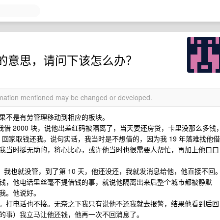
的意思，请问下该怎么办？
ormation mentioned may be changed or developed.
果不是有劳管理移动到相应的板块。
我借 2000 块，说他出差红码被隔离了，当天要还房贷，卡里没那么多钱
，回家取钱还我。说句实话，我当时是不想借的，因为我 19 年落难找他借
我当时挺无助的，将心比心，或许他当时也很需要人帮忙，再加上他口口
么，我也就没管，到了第 10 天，他还没还，我就发消息给他，他直接不回
钱，他电话里丝毫不提借钱的事，就说他隔离出来后整个城市都被静默
我。他说好。
。打电话也不接。无奈之下我只有说他不还我就去报警，结果他看到后回
的事）我立马让他还钱，他再一次不回消息了。