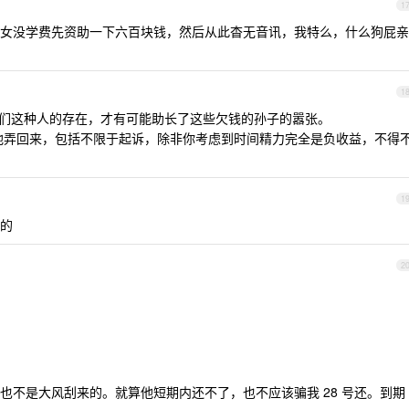
1
女没学费先资助一下六百块钱，然后从此杳无音讯，我特么，什么狗屁亲
1
是你们这种人的存在，才有可能助长了这些欠钱的孙子的嚣张。
虑把他弄回来，包括不限于起诉，除非你考虑到时间精力完全是负收益，不得
1
的
2
也不是大风刮来的。就算他短期内还不了，也不应该骗我 28 号还。到期