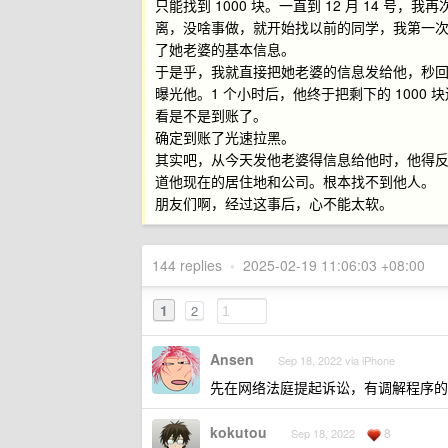
只能找到 1000 块。一直到 12 月 14 
离，没啥事做，就开始找以前的同学，我第一
了她老婆的基本信息。
于是乎，我就直接把她老婆的信息发给他，秒
曝光他。1 个小时后，他终于把剩下的 100
看是不是到账了。
确定到账了光速拉黑。
其实吧，从今天发他老婆得信息给他时，他得
道他现在的居住地和公司。根本找不到他人。
朋友们啊，经过这事后，心不能太软。
144 replies
•
2025-02-19 11:06:03 +08:00
1
2
Ansen
Sep 18, 2022 via iPhone
先在网络法庭提起诉讼，有调解程序的
kokutou
8
Sep 18, 2022