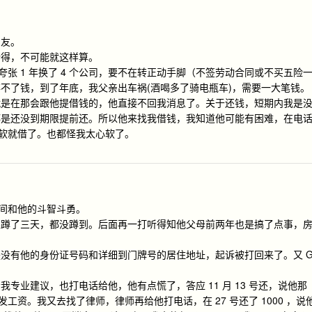
朋友。
所得，不可能就这样算。
夸张 1 年换了 4 个公司，要不在转正动手脚（不签劳动合同或不买五险
不了钱，到了年底，我父亲出车祸(酒喝多了骑电瓶车)，需要一大笔钱。
就是在那会跟他提借钱的，他直接不回我消息了。关于还钱，短期内我是
都是还没到期限提前还。所以他来找我借钱，我知道他可能有困难，在电
心软就借了。也都怪我太心软了。
时间和他的斗智斗勇。
果蹲了三天，都没蹲到。后面再一打听得知他父母前两年也是搞了点事，
没有他的身份证号码和详细到门牌号的居住地址，起诉被打回来了。又 
专业建议，也打电话给他，他有点慌了，答应 11 月 13 号还，说他那
发工资。我又去找了律师，律师再给他打电话，在 27 号还了 1000 ，说