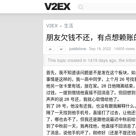
V2EX
生活
›
朋友欠钱不还，有点想赖账
justdolove
·
Sep 18, 2022
· 14605 views
This topic created in 1419 days ago, the inf
首先，我不知道该问题是不是发在这个板块，如
事情是这样的，我一高中同学，上个月 26 号找
他另一张卡里有钱，放在家。28 日他隔离结束
过钱，一提到借钱他直接不回消息了。但回想到
声声的说 28 号还，我就心软借给他了。
到了 28 号，他没有还我，也没有跟我解释什
隔了一天找到他手机号，直接打了过去，让他还
了，哪也去不了，但我还是跟他说最迟中秋前给
到了中秋前一天，我再找他，他直接不回消息了
了消息，说他手机坏了，刚修好（还是不提还钱