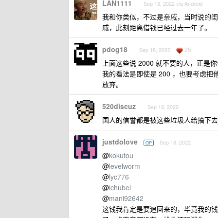
LAN1111
Sep 18, 2022 via Android
我和你类似，不过是亲戚，当时说的闺
戚，此刻距离借钱已经过去一年了。
pdog18
25
Sep 18, 2022
上面这些说 2000 就不要的人，正
我的看法是即使是 200 ，也要考
放弃。
520discuz
Sep 18, 2022
国人的信誉都是被这些垃圾人给搞下去
justdolove
Sep 18, 2022
OP
@
kokutou
@
levelworm
@
lyc776
@
ichubei
@
mani92642
这钱我肯定是要追回来的，毕竟我的钱