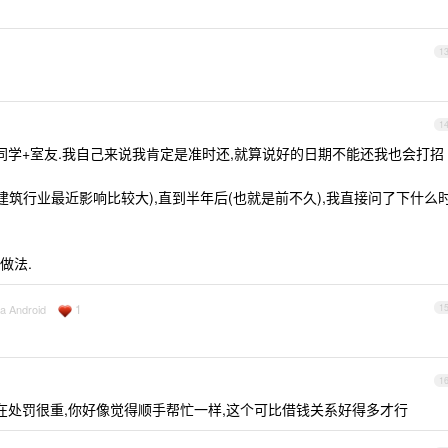
1
1
高中同学+室友.我自己来说我肯定是准时还,就算说好的日期不能还我也会打招
建筑行业最近影响比较大),直到半年后(也就是前不久),我直接问了下什么
做法.
1
ia Android
1
1
私现在处罚很重,你好像觉得顺手帮忙一样,这个可比借钱关系好得多才行