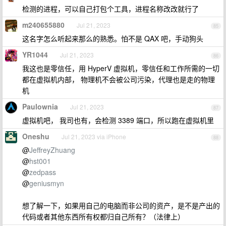
检测的进程，可以自己打包个工具，进程名称改改就行了
m240655880
Jul 21, 2023
85
这名字怎么听起来那么的熟悉。怕不是 QAX 吧，手动狗头
YR1044
Jul 21, 2023
86
我这也是零信任，用 HyperV 虚拟机，零信任和工作所需的一切
都在虚拟机内部， 物理机不会被公司污染，代理也是走的物理
机
Paulownia
Jul 21, 2023
87
虚拟机吧， 我司也有，会检测 3389 端口，所以跑在虚拟机里
Oneshu
Jul 21, 2023 via iPhone
88
@
JeffreyZhuang
@
hst001
@
zedpass
@
geniusmyn
想了解一下，如果用自己的电脑而非公司的资产，是不是产出的
代码或者其他东西所有权都归自己所有？（法律上）