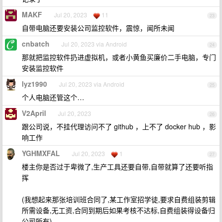
MAKF
Jul 20, 2023
11
23
自带电脑还要安装公司监控软件，震惊，闻所未闻
cnbatch
Jul 20, 2023 via Android
24
那就把监控软件扔进虚拟机，或者小黄鱼买廉价二手电脑，专门
安装监控软件
lyz1990
Jul 20, 2023 via Android
25
个人电脑还管这个…
V2April
Jul 20, 2023
26
跟公司说，不挂代理访问不了 github ，上不了 docker hub ，影
响工作
YGHMXFAL
Jul 20, 2023
1
27
楼主你是否过于卑微了,生产工具还要自带,自带就算了还要听指
挥
(我想起来那张培训班合同了,某工作室招学徒,要求自费组装剪辑
所需设备,无工资,合同到期后如果考核不达标,自费组装得设备归
公司所有)