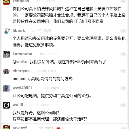
zedpass
Jul 20, 2023
34
你们公司真不怕法律风险的？这种在自己电脑上安装监控软件
的，一定要公司配电脑才合法合规；我想在自己的个人电脑上装
监控软件在公司使用，我们公司的 IT 部门都不同意
libook
Jul 20, 2023
35
个人用途和办公用途的设备要分开，要么物理隔离，要么虚拟化
隔离，能避免很多麻烦。
karatsuba
Jul 20, 2023
36
@
wolfan
我们会给补贴，现在补贴已经挣回来两台了
cherryas
Jul 20, 2023
37
emmmm, 高啊,高情商的提问方式.
ww940521
Jul 20, 2023
38
让公司配电脑，提供劳动工具是公司的义务。
wulili
Jul 20, 2023
39
我只是好奇，这啥公司啊？
程序员都不准用代理，那还能愉快干活吗？
raw0xff
Jul 20, 2023
1
40