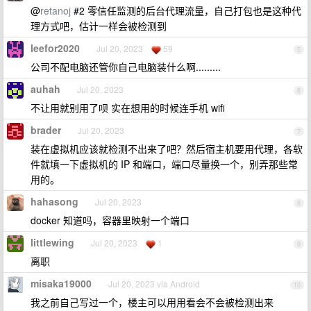
@
retanoj
#2 零信任监测的后台代理流量，自己打包也是这种代
理方式吧，估计一样会被检测到
leefor2020
Jul 20, 2023
59
5
公司不配电脑还管你自己电脑装什么啊.........
auhah
Jul 20, 2023
6
不让用就别用了呗 实在想用的时候连手机 wifi
brader
Jul 20, 2023
7
装在虚拟机应该就检测不出来了吧？然后宿主机要用代理，各软
件就填一下虚拟机的 IP 和端口，端口尽量换一个，别弄那些常
用的。
hahasong
Jul 20, 2023
8
docker 知道吗，容器里映射一个端口
littlewing
Jul 20, 2023
1
9
离职
misaka19000
Jul 20, 2023 via Android
10
我之前自己写过一个，楼主可以用用看会不会被检测出来