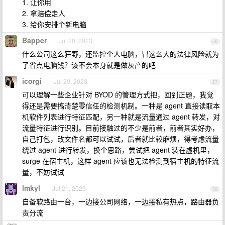
1. 让你用
2. 拿赔偿走人
3. 给你安排个新电脑
Bapper
Jul 20, 2023
56
什么公司这么狂野，还监控个人电脑，冒这么大的法律风险就为
了省点电脑钱？该不会本身就是做灰产的吧
icorgi
Jul 20, 2023
57
可以理解一些企业针对 BYOD 的管理方式把，回到正题，我觉
得还是需要搞清楚零信任的检测机制。一种是 agent 直接读取本
机软件列表进行特征匹配，另一种就是流量通过 agent 转发，对
流量特征进行识别。目前接触过的不少是前者，前者其实好办，
自己打包，改文件名都可以试试，后者就比较麻烦，得考虑流量
绕过 agent 进行转发，换个思路，尝试把 agent 装在虚机里，
surge 在宿主机，这样 agent 应该也无法检测到宿主机的特征流
量，不妨试试
lmkyl
Jul 21, 2023
58
自备软路由一台，一边接公司网络，一边接私有热点，路由器负
责分流