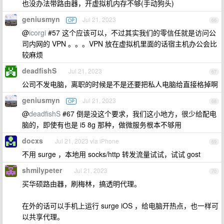
也没办法带路由器，开虚拟机内存不够(手动狗头)
geniusmyn
Jul 21, 2023
OP
66
@
icorgi
#57 这个应该可以，不过其实我们的零信任就是访问公
司内网的 VPN 。。。VPN 放在虚拟机里面的话宿主机办公会比
较麻烦
deadfishS
Jul 21, 2023
67
公司不发电脑，离职的时候是不是还要把私人电脑给直接格掉啊
geniusmyn
Jul 21, 2023
OP
68
@
deadfishS
#67 倒是没这个要求，我们这小地方，很少给配电
脑的，即使有也是 i5 8g 那种，做微服务根本不够用
docxs
Jul 21, 2023 via iPhone
69
不用 surge ，本地用 socks/http 转发流量试试，试试 gost
shmilypeter
Jul 21, 2023
70
买华硕路由器，刷梅林，搞透明代理。
在外的话可以手机上运行 surge iOS ，给电脑开热点，也一样可
以共享代理。