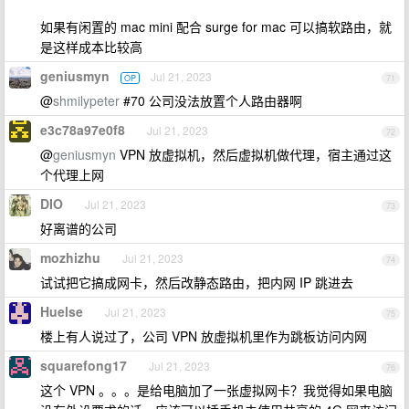
如果有闲置的 mac mini 配合 surge for mac 可以搞软路由，就
是这样成本比较高
geniusmyn
Jul 21, 2023
OP
71
@
shmilypeter
#70 公司没法放置个人路由器啊
e3c78a97e0f8
Jul 21, 2023
72
@
geniusmyn
VPN 放虚拟机，然后虚拟机做代理，宿主通过这
个代理上网
DIO
Jul 21, 2023
73
好离谱的公司
mozhizhu
Jul 21, 2023
74
试试把它搞成网卡，然后改静态路由，把内网 IP 跳进去
Huelse
Jul 21, 2023
75
楼上有人说过了，公司 VPN 放虚拟机里作为跳板访问内网
squarefong17
Jul 21, 2023
76
这个 VPN 。。。是给电脑加了一张虚拟网卡？我觉得如果电脑