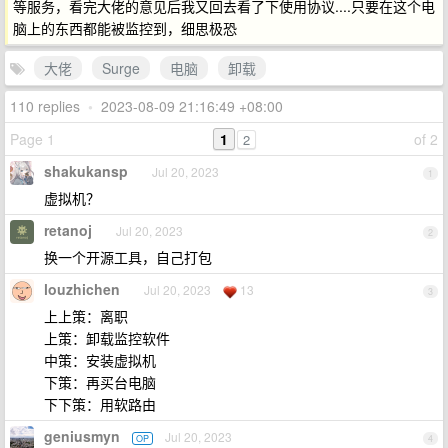
等服务，看完大佬的意见后我又回去看了下使用协议....只要在这个电
脑上的东西都能被监控到，细思极恐
大佬
Surge
电脑
卸载
110 replies
•
2023-08-09 21:16:49 +08:00
Page 1
1
of 2
2
shakukansp
Jul 20, 2023
1
虚拟机？
retanoj
Jul 20, 2023
2
换一个开源工具，自己打包
louzhichen
Jul 20, 2023
13
3
上上策：离职
上策：卸载监控软件
中策：安装虚拟机
下策：再买台电脑
下下策：用软路由
geniusmyn
Jul 20, 2023
OP
4