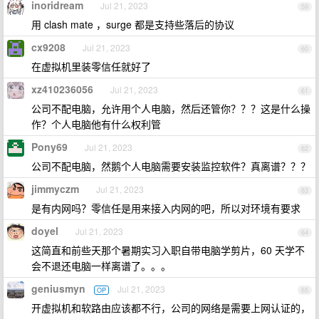
inoridream
Jul 21, 2023
59
用 clash mate ，surge 都是支持些落后的协议
cx9208
Jul 21, 2023
60
在虚拟机里装零信任就好了
xz410236056
Jul 21, 2023
61
公司不配电脑，允许用个人电脑，然后还管你？？？这是什么操
作？个人电脑他有什么权利管
Pony69
Jul 21, 2023
62
公司不配电脑，然鹅个人电脑需要安装监控软件？真离谱？？？
jimmyczm
Jul 21, 2023
63
是有内网吗？零信任是用来接入内网的吧，所以对环境有要求
doyel
Jul 21, 2023
64
这简直和前些天那个暑期实习入职自带电脑学剪片，60 天学不
会不退还电脑一样离谱了。。。
geniusmyn
Jul 21, 2023
OP
65
开虚拟机和软路由应该都不行，公司的网络是需要上网认证的，