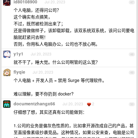
id80108900
Jul 20, 2023
47
个人电脑，还得问公司？
这个确实有点搞笑，
不过，既然被检测出来了；
还是得做做样子，该卸载卸载，该双系统双系统，该问公司要电
脑就赶紧问去啊！
否则，你用私人电脑办公，公司也不放心啊。
y1y1
Jul 20, 2023
48
就不干了，睡大觉。什么公司啊管的这么宽？
flyqie
Jul 20, 2023
49
个人电脑 + 开发人员 = 禁用 Surge 等代理软件。
难以理解，要不你扔到 docker?
documentzhangx66
Jul 20, 2023
2
50
仔细想了想，其实还真有公司能做到：
1.公司的业务是偏灰色性质的，比如拿开源改成自己的产品，甚
至直接像素级抄袭竞品。这种情况，如果公安来查，电脑是公司