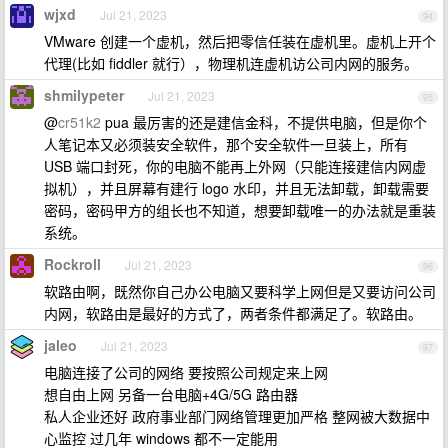
wjxd
Jul 21, 2023
94
VMware 创建一个虚机，然后把零信任装在虚机里。虚机上开个
代理(比如 fiddler 就行），物理机连虚机访公司内网的服务。
shmilypeter
Jul 21, 2023
95
@
cr51k2
pua 最厉害的还是建信金科，不提供电脑，但是你个
人笔记本又必须装安全软件，那个安全软件一旦装上，所有
USB 端口封死，你的电脑不能再上外网（只能连接建信内网虚
拟机），并且屏幕有建行 logo 水印，并且无法卸载，卸载需要
密码，密码甲方的组长也不知道，想要卸载唯一的办法就是重装
系统。
Rockroll
Jul 21, 2023
96
软路由啊，既然你自己办公电脑又要科学上网但是又要访问公司
内网，软路由是最好的方式了，两者条件都满足了。软路由。
jaleo
Jul 21, 2023
97
电脑连接了公司的网络 要按照公司规定来上网
想自由上网 另备一台电脑+4G/5G 路由器
私人企业还好 政府事业部门网络管理更加严格 整网被大数据中
心监控 过几年 windows 都不一定能用