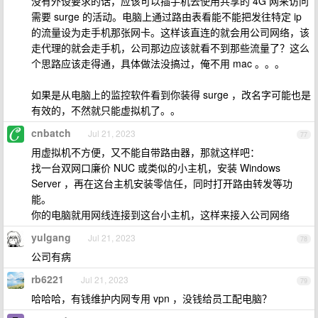
没有外设要求的话，应该可以插手机去使用共享的 4G 网来访问
需要 surge 的活动。电脑上通过路由表看能不能把发往特定 ip
的流量设为走手机那张网卡。这样该直连的就会用公司网络，该
走代理的就会走手机，公司那边应该就看不到那些流量了？这么
个思路应该走得通，具体做法没搞过，俺不用 mac 。。。
如果是从电脑上的监控软件看到你装得 surge ，改名字可能也是
有效的，不然就只能虚拟机了。。
cnbatch
Jul 21, 2023
77
用虚拟机不方便，又不能自带路由器，那就这样吧：
找一台双网口廉价 NUC 或类似的小主机，安装 Windows
Server ，再在这台主机安装零信任，同时打开路由转发等功
能。
你的电脑就用网线连接到这台小主机，这样来接入公司网络
yulgang
Jul 21, 2023
78
公司有病
rb6221
Jul 21, 2023
79
哈哈哈，有钱维护内网专用 vpn ，没钱给员工配电脑？