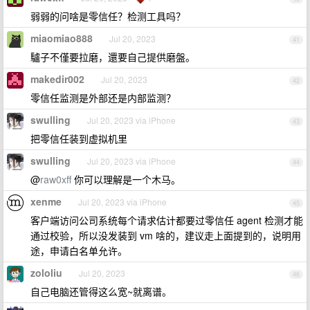
弱弱的问啥是零信任？检测工具吗？
miaomiao888
Jul 20, 2023
41
驢子不僅要拉磨，還要自己提供磨盤。
makedir002
Jul 20, 2023
42
零信任监测是外部还是内部监测？
swulling
Jul 20, 2023 via iPhone
43
把零信任装到虚拟机里
swulling
Jul 20, 2023 via iPhone
44
@
raw0xff
你可以理解是一个木马。
xenme
Jul 20, 2023 via iPhone
45
客户端访问公司系统每个请求估计都要过零信任 agent 检测才能
通过校验，所以没发装到 vm 啥的，建议走上面提到的，说明用
途，申请白名单允许。
zololiu
Jul 20, 2023
46
自己电脑还管得这么宽~就离谱。