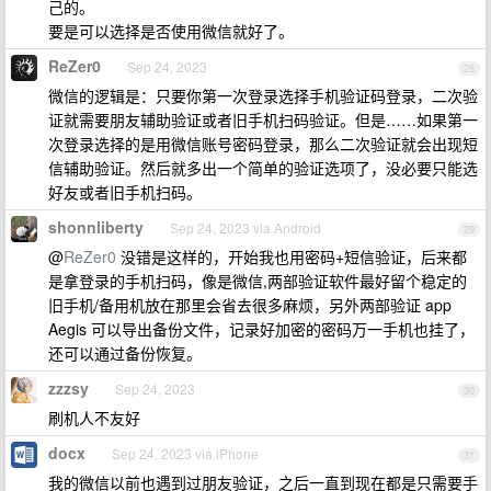
己的。
要是可以选择是否使用微信就好了。
ReZer0
Sep 24, 2023
28
微信的逻辑是：只要你第一次登录选择手机验证码登录，二次验
证就需要朋友辅助验证或者旧手机扫码验证。但是……如果第一
次登录选择的是用微信账号密码登录，那么二次验证就会出现短
信辅助验证。然后就多出一个简单的验证选项了，没必要只能选
好友或者旧手机扫码。
shonnliberty
Sep 24, 2023 via Android
29
@
ReZer0
没错是这样的，开始我也用密码+短信验证，后来都
是拿登录的手机扫码，像是微信,两部验证软件最好留个稳定的
旧手机/备用机放在那里会省去很多麻烦，另外两部验证 app
Aegis 可以导出备份文件，记录好加密的密码万一手机也挂了，
还可以通过备份恢复。
zzzsy
Sep 24, 2023
30
刷机人不友好
docx
Sep 24, 2023 via iPhone
31
我的微信以前也遇到过朋友验证，之后一直到现在都是只需要手