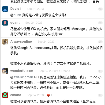
我记得试过拿小号验证，微信说我太快了（时间过短），苦笑
Davic1
Sep 24, 2023
18
@
dunn
真的是非常讨厌微信这个软件！
goant
Sep 24, 2023
19
尽量减少使用 WX 的机会，家人朋友都用 iMessage ，其他的大
部分迁移到 tg ，实在没办法才用 wx
Alwaysonline
Sep 24, 2023
20
微信/Google Authenticator/战网，换机后最先解决，才敢抹掉旧
手机。
微信不用老设备扫码，其他 3 个方式有时候是个死循环。
wonderfulcxm
Sep 24, 2023 via iPhone
21
@
awalkingman
QQ 的登录验证比微信还频繁。我有一个 qq 小
号就传文件用的，一段时间不使用，或者不活跃就只挂在上面。
隔一段时间再登录，必弹验证，而且是同一台电脑。
emonc
Sep 24, 2023
1
22
微信可以密码登录，使用密码登录不会要求验证（至少我没