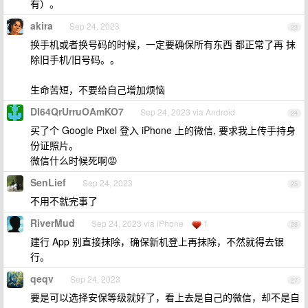
有）。
akira
Sep 24, 2023
23
换手机或者换号码的时候，一定要确保所有东西 都正常了再 抹
除旧手机/旧号码。。
生命苦短，不要给自己增加烦恼
DI64QrUrruOAmKO7
Sep 24, 2023 via Android
24
买了个 Google Pixel 登入 iPhone 上的微信, 要求我上传手持身
份证照片。
微信什么时候死啊😡
SenLief
Sep 24, 2023
25
不用不就完事了
RiverMud
Sep 24, 2023 via iPhone
1
26
建行 App 别直接抹除，确保新机登上再抹除，不然就得去银
行。
qeqv
Sep 24, 2023
27
要是可以选择安保等级就好了，看上去是自己的微信，却不是自