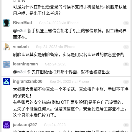
可是为什么在新设备登录的时候不支持手机验证码+刷脸来认证
用户呢，是出于什么考虑？
RiverMud
Sep 24, 2023 via iPhone
36
@
w3cll
新手机登上微信会把老手机上的微信顶掉，但二维码界
面还在。
vmebeh
Sep 24, 2023 via iPhone
37
刷脸认证其实是刷脸备案，实际是用实名认证过的信息登录的
learningman
Sep 24, 2023
38
@
w3cll
你先在旧微信打开那个界面，就不会被挤出去
ingram22mb30
Sep 24, 2023 via iPhone
39
大概率大家都不会喜欢一个不听话、喜欢擅作主张、手脚不干净
的保安吧！
有些账号的安全措施(例如 OTP 两步验证)是用户自己设置的，
丢失了不能怪任何人。但是微信这个，安全到连号主都登不上，
这个只能由腾讯挨刀了。
jacksonj297
Sep 24, 2023
40