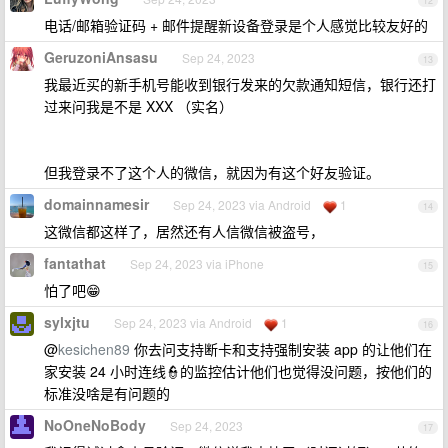
12
电话/邮箱验证码 + 邮件提醒新设备登录是个人感觉比较友好的
GeruzoniAnsasu
Sep 24, 2023
13
我最近买的新手机号能收到银行发来的欠款通知短信，银行还打
过来问我是不是 XXX （实名）
但我登录不了这个人的微信，就因为有这个好友验证。
domainnamesir
Sep 24, 2023 via Android
1
14
这微信都这样了，居然还有人信微信被盗号，
fantathat
Sep 24, 2023 via iPhone
15
怕了吧😁
sylxjtu
Sep 24, 2023 via Android
1
16
@
kesichen89
你去问支持断卡和支持强制安装 app 的让他们在
家安装 24 小时连线👮的监控估计他们也觉得没问题，按他们的
标准没啥是有问题的
NoOneNoBody
Sep 24, 2023
17