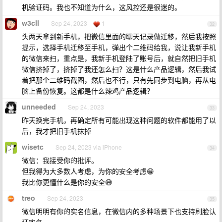
机验证码。我也不知道为什么，这风控还是很迷的。
w3cll
Sep 24, 2023
1
32
头两天拿到新手机，把微信里面的聊天记录做迁移，然后我按照
提示，选择手机迁移至手机，弹出个二维码给我，说让我新手机
的微信来扫，重点是，我新手机登陆了账号后，就自然把旧手机
微信挤掉了，挤掉了我还怎么扫？这是什么产品逻辑，然后我试
着把那个二维码截图，然后也不行，只有先同步到电脑，再从电
脑上备份恢复。这都是什么辣鸡产品逻辑？
unneeded
Sep 24, 2023
33
昨天换完手机，再确定所有可能出现这种问题的软件都能用了以
后，我才把旧手机抹掉
wisetc
Sep 24, 2023 via iPhone
34
微信：我接受你的批评。
但我得为大多数人考虑，为你的安全考虑😁
我比你更懂什么是你的安全😅
treo
Sep 24, 2023
35
微信明明有你的实名信息，在微信内的多种场景下也支持刷脸认
证实名