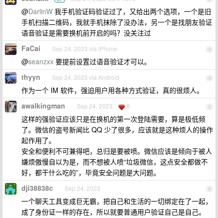
@
DarlinW
我手机验证码验证过了，又给出两个选项，一个是旧
手机扫描二维码，我就手机抹除了没办法，另一个是找朋友验证
语音验证是需要换机前开启的吗？没关注过
FaCai
Sep 24, 2023 via iPhone
3
@
seanzxx
要提前设置过语音验证才可以。
thyyn
Sep 24, 2023 via Android
4
作为一个 IM 软件，强迫用户用各种方式验证，真的很烦人。
awalkingman
Sep 24, 2023
8
5
这样的强验证应该只是在换机的第一次登陆需要，算是极低频
了。微信的盗号新闻比 QQ 少了很多，应该就是这种烦人的操作
起作用了。
安全和便利不可兼得吧，总归是要被喷。微信应该是倾向于被人
嫌烦傲慢自以为是，而不想被人喷“垃圾微信，这点安全都做不
好，都干什么吃的”，毕竟安全问题是大问题。
dji38838c
Sep 24, 2023
6
一个聊天工具变成巨无霸，把自己和生活的一切绑定在了一起，
成了身份证一样的存在，所以就要普通用户验证自己是自己。