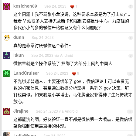
kesichen89
Sep 24, 2023
1
7
这个问题上我不骂张小龙没妈，这种要求本质是为了打击灰产。
我看 V 站很多人支持无故断卡和强制安装反诈中心。力度轻的
多代价小的多的微信严格验证又有什么问题呢？
dunn
Sep 24, 2023
8
真的是非常讨厌微信这个软件~
ltkun
Sep 24, 2023 via Android
9
微信早就是个操作系统了 捆绑了大部分上网的中国人
LandCruiser
Sep 24, 2023
9
10
不光绑架普通人，主要还绑架了 gov ，微信理论上可以查看无
数的机密信息，甚至通过数据分析掌握一系列的 gov 决策。钉
钉也类似。如果我是小学博士，马化腾全家都得种了生死符我才
放心。
Jirajine
Sep 24, 2023 via Android
11
这都能洗的啊，好友验证一直不都是微信第一大喷点，是微信绑
架你强制使用最直接的体现。
LuffyWong
Sep 24, 2023