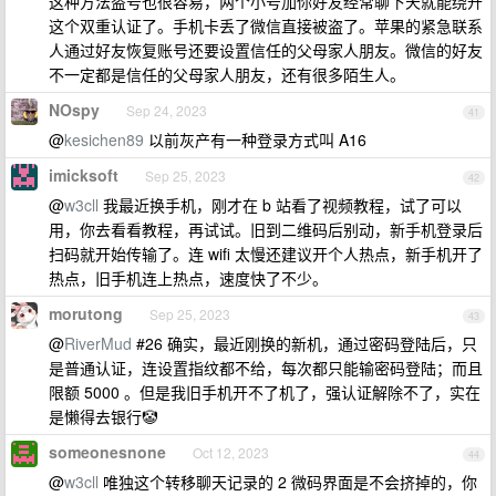
这种方法盗号也很容易，两个小号加你好友经常聊下天就能绕开
这个双重认证了。手机卡丢了微信直接被盗了。苹果的紧急联系
人通过好友恢复账号还要设置信任的父母家人朋友。微信的好友
不一定都是信任的父母家人朋友，还有很多陌生人。
NOspy
Sep 24, 2023
41
@
kesichen89
以前灰产有一种登录方式叫 A16
imicksoft
Sep 25, 2023
42
@
w3cll
我最近换手机，刚才在 b 站看了视频教程，试了可以
用，你去看看教程，再试试。旧到二维码后别动，新手机登录后
扫码就开始传输了。连 wifi 太慢还建议开个人热点，新手机开了
热点，旧手机连上热点，速度快了不少。
morutong
Sep 25, 2023
43
@
RiverMud
#26 确实，最近刚换的新机，通过密码登陆后，只
是普通认证，连设置指纹都不给，每次都只能输密码登陆；而且
限额 5000 。但是我旧手机开不了机了，强认证解除不了，实在
是懒得去银行🤡
someonesnone
Oct 12, 2023
44
@
w3cll
唯独这个转移聊天记录的 2 微码界面是不会挤掉的，你