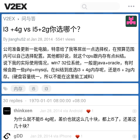
V2EX
问与答
›
i3 +4g vs i5+2g你选哪个？
By
jianghu52
at Jan 28, 2014 · 5541 views
公司准备更新一批电脑，特意给了我等屌丝一点选择权，在预算范围
内可以自己选择配置。其他都好说，就这个cpu跟内存有点纠结。
说下我的实际使用情况，win7 32位系统，一般是java+oracle，有时
候会跑一些php+mysql。在纠结到底选i3 + 4g内存呢，还是i5 + 2g内
存。(硬盘容量统一，所以不能在这里偷工减料）
内存
i5
i3
30 replies
•
1970-01-01 08:00:00 +08:00
thinkxen
Jan 28, 2014 via Android
1
1
为什么就不能i5 4g呢，差价也就这么几十块，都上i5了，还差这
几十块？
gDD
Jan 28, 2014 via iPhone
1
2