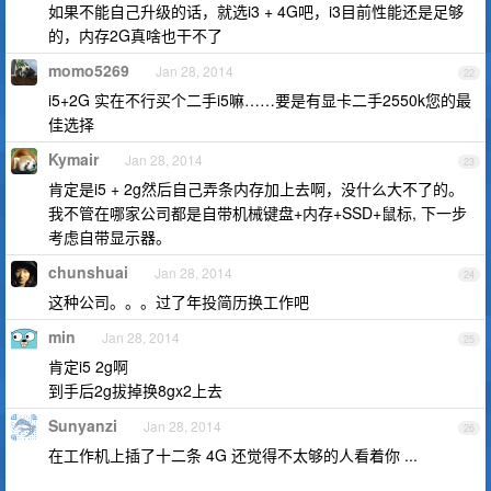
如果不能自己升级的话，就选i3 + 4G吧，i3目前性能还是足够
的，内存2G真啥也干不了
momo5269
Jan 28, 2014
22
i5+2G 实在不行买个二手i5嘛……要是有显卡二手2550k您的最
佳选择
Kymair
Jan 28, 2014
23
肯定是i5 + 2g然后自己弄条内存加上去啊，没什么大不了的。
我不管在哪家公司都是自带机械键盘+内存+SSD+鼠标, 下一步
考虑自带显示器。
chunshuai
Jan 28, 2014
24
这种公司。。。过了年投简历换工作吧
min
Jan 28, 2014
25
肯定i5 2g啊
到手后2g拔掉换8gx2上去
Sunyanzi
Jan 28, 2014
26
在工作机上插了十二条 4G 还觉得不太够的人看着你 ...