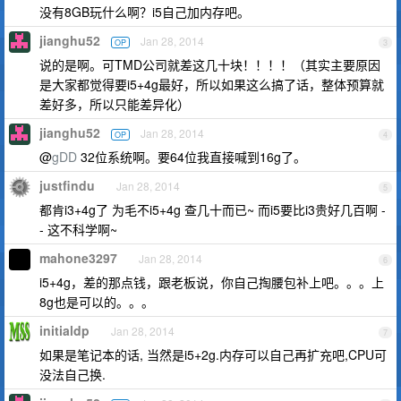
没有8GB玩什么啊？i5自己加内存吧。
jianghu52
Jan 28, 2014
OP
3
说的是啊。可TMD公司就差这几十块！！！！（其实主要原因
是大家都觉得要i5+4g最好，所以如果这么搞了话，整体预算就
差好多，所以只能差异化）
jianghu52
Jan 28, 2014
OP
4
@
gDD
32位系统啊。要64位我直接喊到16g了。
justfindu
Jan 28, 2014
5
都肯i3+4g了 为毛不i5+4g 查几十而已~ 而i5要比i3贵好几百啊 -
- 这不科学啊~
mahone3297
Jan 28, 2014
6
i5+4g，差的那点钱，跟老板说，你自己掏腰包补上吧。。。上
8g也是可以的。。。
initialdp
Jan 28, 2014
7
如果是笔记本的话, 当然是i5+2g.内存可以自己再扩充吧,CPU可
没法自己换.