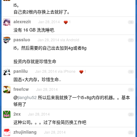
i5。
自己卖2根内存换上去就好了。
alexrezit
Jan 28, 2014
1
16
没有 16 GB 洗洗睡吧.
passluo
Jan 28, 2014 via Android
17
i5，然后需要的自己出去加到4g或者8g
投资内存就是珍惜生命
panlilu
Jan 28, 2014 via iPhone
1
18
固态+大内存，珍惜生命..
freefcw
Jan 28, 2014
19
@
jianghu52
所以后来我就换了一个i5+8g内存的机器。。基本
够用了
2ex
Jan 28, 2014
20
这种公司。。。过了年投简历换工作吧
zhujinliang
Jan 28, 2014
21