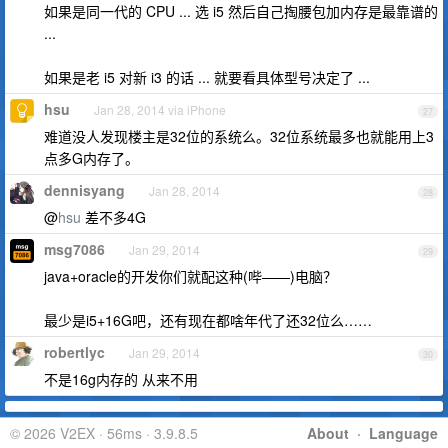
如果是同一代的 CPU ... 选 i5 然后自己掏腰包加内存是最靠谱的
...
如果是老 i5 对新 i3 的话 ... 就要看具体型号决定了 ...
hsu
Jan 28, 2014 via iPhone
27
难道没人发现楼主是32位的系统么。32位系统最多也就能用上3
点多G内存了。
dennisyang
Jan 28, 2014
28
@
hsu
差不多4G
msg7086
Jan 29, 2014
29
java+oracle的开发你们就配这种(哔——)电脑？
最少是i5+16G吧，还有现在都啥年代了还32位么……
robertlyc
Jan 29, 2014
30
不是16g内存的 从来不用
© 2026 V2EX · 56ms · 3.9.8.5
About
·
Language