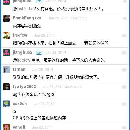
jianghu52
Jan 28, 2014
OP
8
@
justfindu
i5买有优惠，价格没你想的差距那么大。
FrankFang128
Jan 28, 2014 via Android
9
内存容易到瓶颈
freefcw
Jan 28, 2014
10
把i3的内存拔下来，插到i5的上面去……我就这么做的
jianghu52
Jan 28, 2014
OP
11
@
freefcw
哈哈。那要这样的话，换下来的人会疯的。
farnan
Jan 28, 2014
12
妥妥的i5,升级内存便宜方便，升级U就麻烦大了。
tywtyw2002
Jan 28, 2014 via Android
13
2g内存怎么玩?至少g呀
cax0ch
Jan 28, 2014
14
i5
CPU的价格上的差距远超内存
yangff
Jan 28, 2014
15