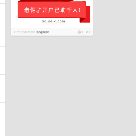
Promoted by
laojuelv
PRO