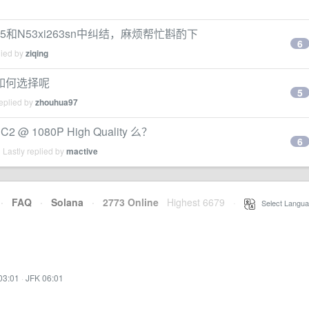
5和N53xi263sn中纠结，麻烦帮忙斟酌下
6
lied by
ziqing
ro 如何选择呢
5
eplied by
zhouhua97
1080P High Quality 么？
6
Lastly replied by
mactive
·
FAQ
·
Solana
·
2773 Online
Highest 6679
·
Select Langua
03:01
·
JFK 06:01