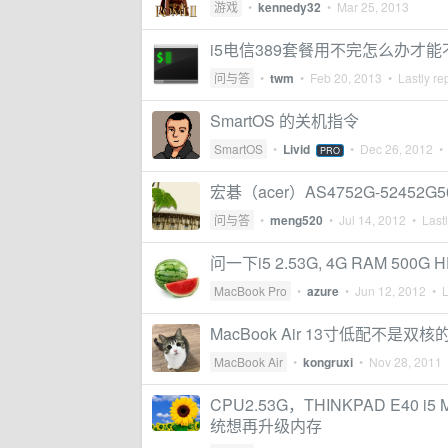
游戏
•
kennedy32
•
Mar 25, 2013
i5电信389套餐用不完怎么办才
问与答
•
twm
•
Feb 20, 2013
• Lastly re
SmartOS 的关机指令
SmartOS
•
Livid
•
Dec 26, 2012
• 
PRO
宏碁（acer）AS4752G-52452
问与答
•
meng520
•
Jul 14, 2012
• Lastl
问一下i5 2.53G, 4G RAM 
MacBook Pro
•
azure
•
Jun 12, 2012
• L
MacBook Air 13寸低配不
MacBook Air
•
kongruxi
•
Nov 28, 2011
•
CPU2.53G，THINKPAD E4
统想再升级内存