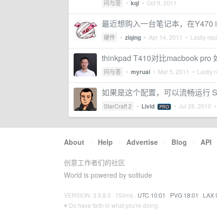
问与答
•
kql
•
Oct 9, 2011
最近想购入一台笔记本，在Y470 i
硬件
•
ziqing
•
Apr 14, 2011
• Lastly rep
thinkpad T410对比macbook p
问与答
•
myrual
•
Mar 5, 2011
• Lastly r
如果是这个配置，可以流畅运行 SC2 @ 
StarCraft 2
•
Livid
•
Jul 28, 2010
• 
PRO
About
·
Help
·
Advertise
·
Blog
·
API
创意工作者们的社区
World is powered by solitude
VERSION: 3.9.8.5 · 150ms ·
UTC 10:01
·
PVG 18:01
·
LAX 
♥ Do have faith in what you're doing.