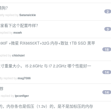
布骑狗？
2
tly replied by
Satansickle
大家看下这个配置咋样？
3
replied by
mswh
490F +微星 RX6650XT+32G 内存+致钛 1TB SSD 黑苹
18
eplied by
chixinzei
小， i5 2.6GHz 与 i7 2.2GHz 哪个性能好一
14
ly replied by
msg7086
推荐
14
 replied by
ipconfiger
带 u 的，内存条也是低压（1.3v）的，是不是加标压的内存