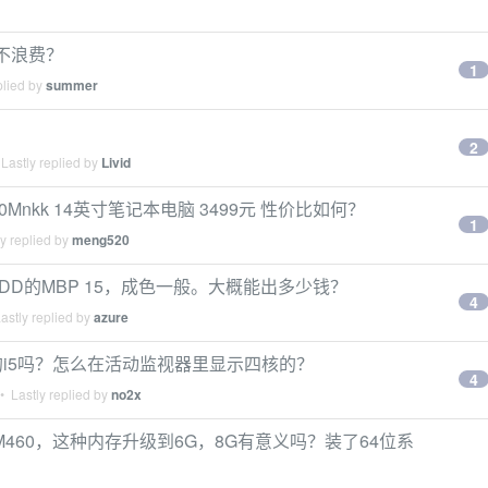
能不浪费？
1
plied by
summer
2
Lastly replied by
Livid
G50Mnkk 14英寸笔记本电脑 3499元 性价比如何？
1
y replied by
meng520
500G HDD的MBP 15，成色一般。大概能出多少钱？
4
astly replied by
azure
是双核的i5吗？怎么在活动监视器里显示四核的？
4
 Lastly replied by
no2x
0 i5 M460，这种内存升级到6G，8G有意义吗？装了64位系