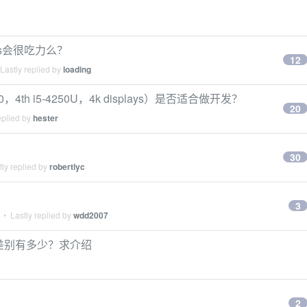
llels会很吃力么？
12
Lastly replied by
loading
00，4th i5-4250U，4k displays）是否适合做开发？
20
eplied by
hester
30
ly replied by
robertlyc
3
• Lastly replied by
wdd2007
能效差别有多少？求介绍
2