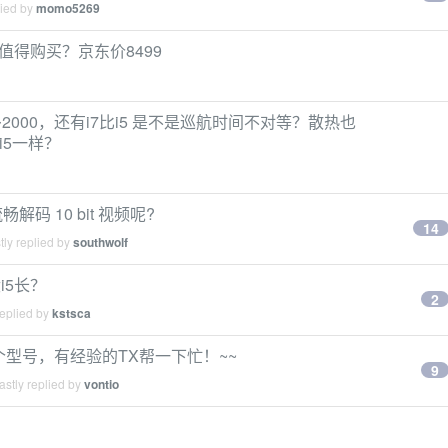
lied by
momo5269
值不值得购买？京东价8499
6G 多2000，还有i7比i5 是不是巡航时间不对等？散热也
i5一样？
畅解码 10 bit 视频呢?
14
ly replied by
southwolf
没i5长？
2
replied by
kstsca
个型号，有经验的TX帮一下忙！~~
9
stly replied by
vontio