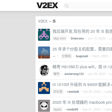
V2EX
i5
›
我后端开发,现在用的 20 年 i5 款
Mac mini
•
Doloroso
•
Jun 15, 2025
• La
25 年求个炒股主机配置，需要四屏
1
计算机
•
bugsnail
•
Feb 6, 2025
• 
精粤 H610M-D plus wifi，搭
硬件
•
amiwrong123
•
Jan 29, 2025
• La
i3 10100f 升级到 i5 9400f 能解
问与答
•
rateltalk
•
Oct 28, 2024
• Lastly
2020 年 i5 处理器的 macbook
Apple
•
ronda90
•
Sep 21, 2024
• Lastly