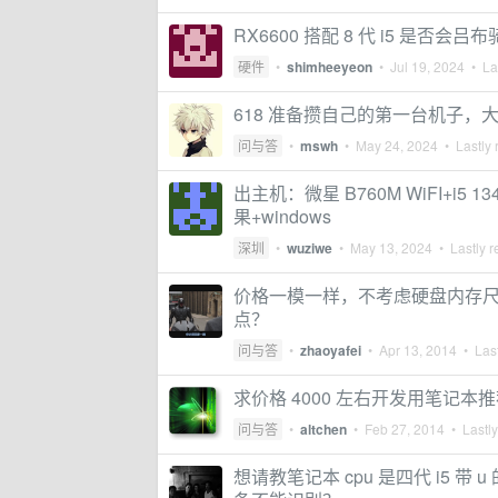
RX6600 搭配 8 代 i5 是否会吕
硬件
•
shimheeyeon
•
Jul 19, 2024
• Las
618 准备攒自己的第一台机子，
问与答
•
mswh
•
May 24, 2024
• Lastly 
出主机：微星 B760M WiFI+i5 13
果+windows
深圳
•
wuziwe
•
May 13, 2024
• Lastly r
价格一模一样，不考虑硬盘内存尺寸重量大
点？
问与答
•
zhaoyafei
•
Apr 13, 2014
• Last
求价格 4000 左右开发用笔记本
问与答
•
altchen
•
Feb 27, 2014
• Lastly
想请教笔记本 cpu 是四代 i5 