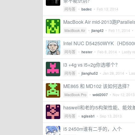
条不能识别？
问与答
•
badec
•
Feb 13, 2014
MacBook Air mid-2013跑Para
MacBook Air
•
jiang42
•
Feb 11, 2014
• 
Intel NUC D54250WYK（HD50
问与答
•
hester
•
Feb 8, 2014
• Lastly r
i3 +4g vs i5+2g你选哪个？
问与答
•
jianghu52
•
Jan 28, 2014
• Last
ME865 和 MD102 该如何选择？
MacBook Pro
•
wdd2007
•
Nov 12, 2013
haswell和老的i5构架性能、
问与答
•
sgissb1
•
Sep 13, 2013
i5 2450m谁有二手的，入个