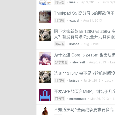
问与答
•
inee
•
Sep 3, 2013
• Lastly rep
Thinkpad S5 高分屏i5的那款
问与答
•
yxqcyl
•
Aug 31, 2013
问下大家新款air 128G vs 25
大？有没有说法i7没全开力其实跟
问与答
•
kstsca
•
Aug 8, 2013
为什么连 Core i5 2415m 也无法流
分享发现
•
alexrezit
•
Aug 6, 2013
• Last
选 air 13 i5/i7 会不是i7续航时间
问与答
•
kstsca
•
Jul 24, 2013
• Lastly 
开发APP想买台MBP，纠结于几
问与答
•
mrmmouse
•
Mar 26, 2013
• La
不知道罗马2全面战争要求要多高