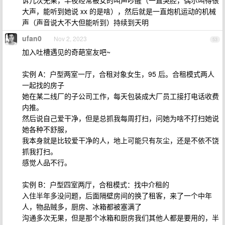
诉几次无果，半夜经常被女的叫声吵醒（一直哭腔，偶尔叫得很
大声，能听到她说 xx 的是啥），然后就是一直炮机运动的机械
声（声音说大不大但能听到）持续到天明
ufan0
Nov 2, 2023
53
加入吐槽遇见的奇葩室友吧~
实例 A：户型两室一厅，合租对象女生，95 后。合租模式两人
一起找的房子
她在某二线厂的子公司工作，每天包装成大厂员工接打电话收费
内推。
然后说自己爱干净，但是总抓我每周打扫，问她为啥不打扫她说
她各种不舒服，
我本身就是比较爱干净的人，地上可能只有灰尘，还是不依不饶
抓我打扫。
感觉人品不行。
实例 B：户型四室两厅，合租模式：找中介租的
入住半年多没问题，后面隔壁房间的换了租客，来了一个中年
人，物品贼多，厨房、冰箱都被塞满了
沟通多次无果，但是那个冰箱和厨房我们其他人都是要用的，半