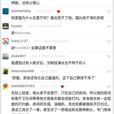
喷她，没有公德心
danhahaha
Nov 2, 2023
2
73
知道猫为什么在客厅吗？猫也受不了他，猫比他干净的多呢
hytest
Nov 3, 2023 via Android
74
@
xiaohusky
IvanLi127
Nov 3, 2023 via Android
75
@
hzzz0823
如果这都不算爱
duke807
Nov 3, 2023 via Android
76
我遇到过有人刷牙后，牙刷挂满水也不甩干的人
miaomiao888
Nov 3, 2023
77
“舒服，原来还有比自己邋遢的，这下自己算很干净了”
lsk569937453
Nov 3, 2023
3
78
实际上就是，他从来不去客厅，只在自己的房间。所以我的房间
和客厅卫生间等等地方我每天都会彻底打扫。本身我也有一定程
度的打扫癖，房间的空调、油烟机、洗衣机都被我拆开打扫过。
清洁工具买了一堆，甚至买了一把电钻和无数种刷头，专门用来