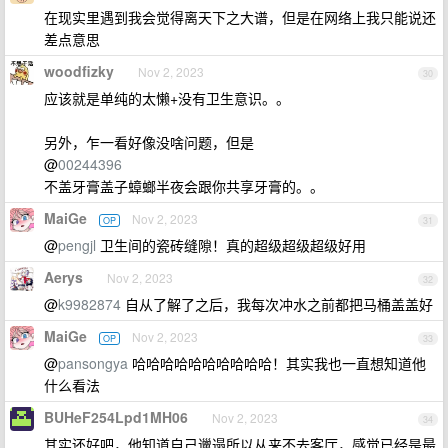
在现实里遇到我会觉得离天下之大谱，但是在网络上我只能说还
差点意思
woodfizky
Nov 2, 2023
30
应该就是单纯的太懒+没有卫生意识。。
另外，乍一看好像没啥问题，但是
@
00244396
不盖牙膏盖子蟑螂半夜会跟你共享牙膏的。。
MaiGe
Nov 2, 2023
OP
31
@
pengjl
卫生间的瓷砖缝隙！真的超级超级超级好用
Aerys
Nov 2, 2023
32
@
k9982874
自从了解了之后，我每次冲水之前都把马桶盖盖好
MaiGe
Nov 2, 2023
OP
33
@
pansongya
哈哈哈哈哈哈哈哈哈哈！其实我也一直想知道他
什么看法
BUHeF254Lpd1MH06
Nov 2, 2023
34
其实还好吧，他知道自己邋遢所以从来不去客厅，感觉已经是最