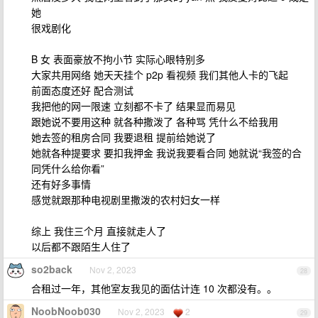
她
很戏剧化
B 女 表面豪放不拘小节 实际心眼特别多
大家共用网络 她天天挂个 p2p 看视频 我们其他人卡的飞起
前面态度还好 配合测试
我把他的网一限速 立刻都不卡了 结果显而易见
跟她说不要用这种 就各种撒泼了 各种骂 凭什么不给我用
她去签的租房合同 我要退租 提前给她说了
她就各种提要求 要扣我押金 我说我要看合同 她就说“我签的合
同凭什么给你看”
还有好多事情
感觉就跟那种电视剧里撒泼的农村妇女一样
综上 我住三个月 直接就走人了
以后都不跟陌生人住了
so2back
Nov 2, 2023
28
合租过一年，其他室友我见的面估计连 10 次都没有。。
NoobNoob030
Nov 2, 2023
2
29