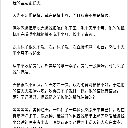
我的室友更逆天…
因为不习惯马桶，蹲在马桶上💩，而且从来不擦马桶边。
偶尔做饭但是吃完饭就把碗在池子里一泡十天半个月。他的破壁
机用完灌满水就扔着不洗半个月，长出了青苔…
衣服袜子很久不洗一次，袜子洗一次直接晾满一阳台，然后十天
半个月不收起来。
从来不收拾房间，外卖啥的堆一桌子，房间一股怪味。时间久了
就叫保洁。
养猫很久不铲屎，N 天才弄一次。认为绝育对猫猫不好，于是他
的猫天天发情叫唤，吵得受不了就打一顿。他的猫还有猫藓，一
两年了还没好，据说是之前被他的脚气传染的？
等等等等，各种逆天，一起住了一年多毅然搬出来自己住。现在
真是清净多了。像这种，我最好的包容就是闭上嘴巴然后赶紧找
个合适的理由搬出去。深刻认识到这世界上逆天的人实在太多，