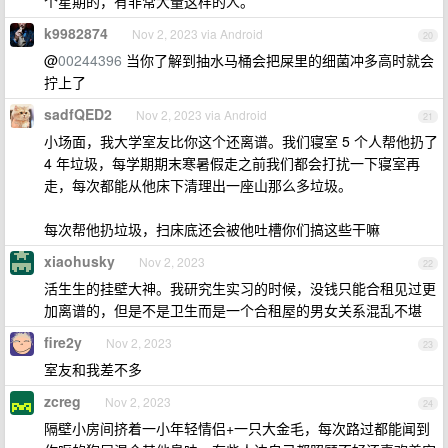
个星期的，有非常大量这样的人。
k9982874
Nov 2, 2023 via Android
20
@
00244396
当你了解到抽水马桶会把屎里的细菌冲多高时就会
拧上了
sadfQED2
Nov 2, 2023 via Android
21
小场面，我大学室友比你这个还离谱。我们寝室 5 个人帮他扔了
4 年垃圾，每学期期末寒暑假走之前我们都会打扰一下寝室再
走，每次都能从他床下清理出一座山那么多垃圾。
每次帮他扔垃圾，扫床底还会被他吐槽你们搞这些干嘛
xiaohusky
Nov 2, 2023
22
活生生的挂壁大神。我研究生实习的时候，没钱只能合租见过更
加离谱的，但是不是卫生而是一个合租屋的男女关系混乱不堪
fire2y
Nov 2, 2023
23
室友和我差不多
zcreg
Nov 2, 2023
24
隔壁小房间挤着一小年轻情侣+一只大金毛，每次路过都能闻到