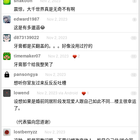
shakoon
Nov 2, 2023
8
震惊，大千世界真是无奇不有啊
edward1987
Nov 2, 2023
9
这是有多邋遢😂
d873139022
Nov 2, 2023
10
牙膏都是买翻盖的。。。好像没用过拧的
timemaker07
Nov 2, 2023
2
11
牙膏那个给我整笑了
pansongya
Nov 2, 2023
12
想听你室友过来反反反吐槽
lowend
Nov 2, 2023 via Android
1
13
设想如果是婚前同居阶段发现爱人跟自己如此不同…楼主很幸运
了。
（代表猫向您道谢）
lostberryzz
Nov 2, 2023
14