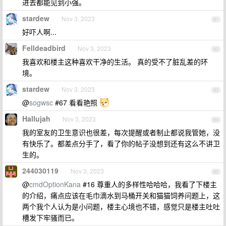
进去都能见到小强。
stardew
Nov 3, 2023
81
好吓人啊...
Felldeadbird
Nov 3, 2023
82
我喜欢和楼主这种喜欢干净的生活。 真的受不了脏乱差的环
境。
stardew
Nov 3, 2023
83
@
sogwsc
#67 看看艳照
Hallujah
Nov 3, 2023
84
我的室友的卫生意识也很差，每次提醒或者制止都说我管她，没
有快乐了。都差点分手了，看了你的帖子没想到还有这么不讲卫
生的。
244030119
Nov 3, 2023
85
@
cmdOptionKana
#16 尊重人的多样性哈哈哈，我看了下楼主
的介绍，痛点应该在毛巾滴水到马桶开关和猫猫饲养问题上，这
两个我个人认为是小问题，楼主心境也不错，感觉只是楼主吐吐
槽发下牢骚而已。