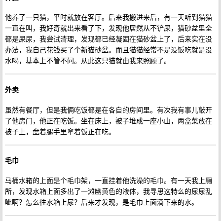
他养了一只猫，平时就放在客厅。后来我搬进来后，有一天听到猫猫
一直在叫，我好奇就出来看了下，发现他居然从不铲屎，猫砂盆里全
都是屎尿，我尝试清理，发现都已经凝固在猫砂盆上了，后来实在没
办法，我自己花钱买了个新猫砂盆。而且猫猫经常不是没饭吃就是没
水喝，基本上不管不问。从此这只猫就由我来照顾了。
外卖
虽然有餐厅，但是我俩吃饭都是在各自的房间里。有次我有事儿敲开
了他房门，他正在吃饭。坐在床上，被子堆成一座小山，两盒菜放在
被子上，盘着腿手里拿着饭正在吃。
毛巾
马桶水箱的上面是个毛巾架，一直挂着他洗澡的毛巾。有一天我上厕
所，发现水箱上面多出了一滩幽黄色的液体，我寻思这特么的尿尿乱
呲啊？怎么往水箱上尿？后来才发现，是毛巾上面滴下来的水。