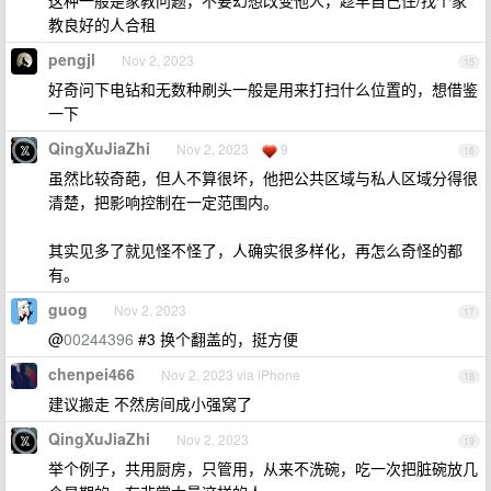
这种一般是家教问题，不要幻想改变他人，趁早自己住/找个家
教良好的人合租
pengjl
Nov 2, 2023
15
好奇问下电钻和无数种刷头一般是用来打扫什么位置的，想借鉴
一下
QingXuJiaZhi
Nov 2, 2023
9
16
虽然比较奇葩，但人不算很坏，他把公共区域与私人区域分得很
清楚，把影响控制在一定范围内。
其实见多了就见怪不怪了，人确实很多样化，再怎么奇怪的都
有。
guog
Nov 2, 2023
17
@
00244396
#3 换个翻盖的，挺方便
chenpei466
Nov 2, 2023 via iPhone
18
建议搬走 不然房间成小强窝了
QingXuJiaZhi
Nov 2, 2023
19
举个例子，共用厨房，只管用，从来不洗碗，吃一次把脏碗放几