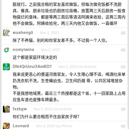
脏就行。之前我合租的室友喜欢做饭，但每次做完饭都不洗厨
具、餐具、厨余垃圾也扔厨房垃圾桶，放置两三天后厨房一股食
物腐烂的臭味，都是等两三周后等清洁阿姨来收拾，这两三周内
他不会做饭。阿姨收拾完，两三天内他又会做饭，一直循环
wusheng0
Nov 2, 2023
55
除了不养猫，别的和你室友差不多。不过我一个人住。
nomytwins
Nov 2, 2023
56
这个都是家庭环境决定的
DI64QrUrruOAmKO7
Nov 2, 2023 via Android
57
我来说更恶心的傻逼河南室友，令人生理心理不适，喝酒吐床单
扔洗衣机不洗，生苍蝇幼虫，卫生间扔烟 蒂，公共区域堆放杂
物。
不是我想地域黑，最近三个热搜都是这个省，十一回家路上占用
应急车道也是豫车牌最多。
fxxkgw
Nov 2, 2023 via Android
58
你们为什么要合租而不住自家房子呀？
Leonard
Nov 2, 2023 via iPhone
59