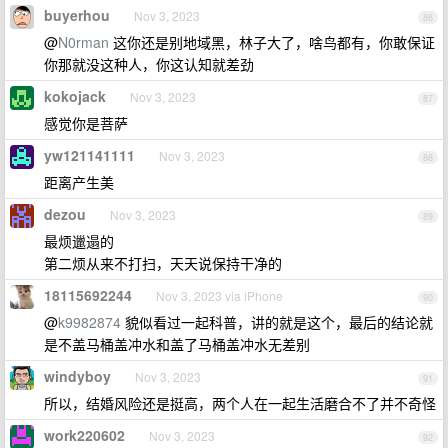
buyerhou
Nov 3, 2023
86
@
N0rman
这你还是别地域黑，林子大了，啥鸟都有，你敢保证
你那就没这种人，你这认知就差劲
kokojack
Nov 3, 2023
87
感觉你是菩萨
yw121141111
Nov 3, 2023
88
距离产生美
dezou
Nov 3, 2023
89
最烦邋遢的
第二烦从来不打扫，天天说保持干净的
18115692244
Nov 3, 2023 via iPhone
90
@
k9982874
貌似看过一起科普，讲的就是这个，最后的结论就
是不盖马桶盖冲水和盖了马桶盖冲水无差别
windyboy
Nov 3, 2023
91
所以，结婚风险还是挺高，两个人在一起生活磨合不了并不奇怪
work220602
Nov 3, 2023
92