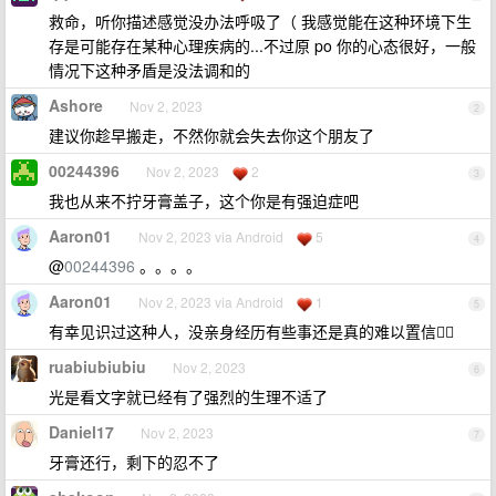
救命，听你描述感觉没办法呼吸了（ 我感觉能在这种环境下生
存是可能存在某种心理疾病的...不过原 po 你的心态很好，一般
情况下这种矛盾是没法调和的
Ashore
Nov 2, 2023
2
建议你趁早搬走，不然你就会失去你这个朋友了
00244396
Nov 2, 2023
2
3
我也从来不拧牙膏盖子，这个你是有强迫症吧
Aaron01
Nov 2, 2023 via Android
5
4
@
00244396
。。。。
Aaron01
Nov 2, 2023 via Android
1
5
有幸见识过这种人，没亲身经历有些事还是真的难以置信🤦‍♀️
ruabiubiubiu
Nov 2, 2023
6
光是看文字就已经有了强烈的生理不适了
Daniel17
Nov 2, 2023
7
牙膏还行，剩下的忍不了