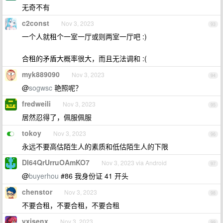
无奇不有
c2const
Nov 3, 2023
93
一个人就租个一室一厅或则两室一厅吧 :)
合租的矛盾大概率很大，而且无法调和 :(
myk889090
Nov 3, 2023
94
@
sogwsc
艳照呢？
fredweili
Nov 3, 2023
95
居然忍得了，佩服佩服
tokoy
Nov 3, 2023
96
永远不要高估陌生人的素质和低估陌生人的下限
DI64QrUrruOAmKO7
Nov 3, 2023 via Android
97
@
buyerhou
#86 我身份证 41 开头
chenstor
Nov 3, 2023
98
不要合租，不要合租，不要合租
yxisenx
Nov 3, 2023
99