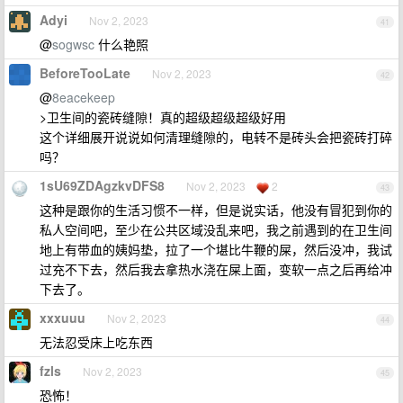
Adyi
Nov 2, 2023
41
@
sogwsc
什么艳照
BeforeTooLate
Nov 2, 2023
42
@
8eacekeep
>卫生间的瓷砖缝隙！真的超级超级超级好用
这个详细展开说说如何清理缝隙的，电转不是砖头会把瓷砖打碎
吗？
1sU69ZDAgzkvDFS8
Nov 2, 2023
2
43
这种是跟你的生活习惯不一样，但是说实话，他没有冒犯到你的
私人空间吧，至少在公共区域没乱来吧，我之前遇到的在卫生间
地上有带血的姨妈垫，拉了一个堪比牛鞭的屎，然后没冲，我试
过充不下去，然后我去拿热水浇在屎上面，变软一点之后再给冲
下去了。
xxxuuu
Nov 2, 2023
44
无法忍受床上吃东西
fzls
Nov 2, 2023
45
恐怖！