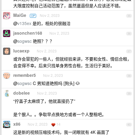
大限度控制自己活动范围了，虽然邋遢但是人应该还不错。
MaiGe
Nov 2, 2023
OP
35
@
v135ex
是的，相处的很融洽
jasonchen168
Nov 2, 2023
36
@
sogwsc
艳照？？？
lucaexp
Nov 2, 2023
37
或许会冒犯的一些人，但就经验来讲，不要和女性、情侣合租，
会变得不幸。后来只找单身男性合租，生活归于美好。
remember5
Nov 2, 2023
38
@
sogwsc
C 男知道艳照吗 [狗头] 🐶
dobelee
Nov 2, 2023
39
“拧盖子太麻烦了，他就直接扔了”
是个狠人。。争取早点换地方或者一个人整租吧。
x86
Nov 2, 2023
14
40
这是新的视频压缩技术吗，我一闭眼就有 4K 画面了