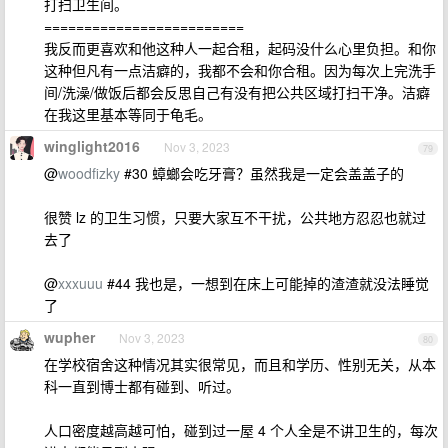
打扫卫生间。
=========================
我反而更喜欢和他这种人一起合租，起码没什么心里负担。和你
这种但凡有一点洁癖的，我都不会和你合租。因为每次上完洗手
间/洗澡/做饭后都会反思自己有没有把公共区域打扫干净。洁癖
在我这里基本等同于龟毛。
winglight2016
Nov 3, 2023
79
@
woodfizky
#30 蟑螂会吃牙膏？虽然我是一定会盖盖子的
很赞 lz 的卫生习惯，只要大家互不干扰，公共地方忍忍也就过
去了
@
xxxuuu
#44 我也是，一想到在床上可能掉的渣渣就没法睡觉
了
wupher
Nov 3, 2023
80
在学校宿舍这种情况其实很常见，而且和学历、性别无关，从本
科一直到博士都有碰到、听过。
人口密度越高越可怕，碰到过一屋 4 个人全是不讲卫生的，每次