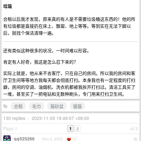
垃圾
合租以后我才发现，原来真的有人是不需要垃圾桶这东西的！他的所
有垃圾都是直接扔在床上、飘窗、地上等等。等到实在无法下脚以
后，就找个保洁清理一遍。
还有类似这种很多的状况，一时间难以形容。
肯定有人好奇，我这是怎么忍下来的？
实际上就是，他从来不去客厅，只在自己的房间。所以我的房间和客
厅卫生间等等地方我每天都会彻底打扫。本身我也有一定程度的打扫
癖，房间的空调、油烟机、洗衣机都被我拆开打扫过。清洁工具买了
一堆，甚至买了一把电钻和无数种刷头，专门用来打扫卫生间。
合租
毛巾
猫砂盆
猫猫
130 replies
•
2023-11-05 19:49:07 +08:00
Page 1
1
of 2
2
qq525266
Nov 2, 2023
13
1