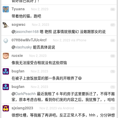
管好自己就好了！
Tyuans
Nov 2, 2023
66
带着他的猫，跑吧
sogwsc
Nov 2, 2023
67
@
jasonchen168
嗯 艳照 这事情就很魔幻 没敢跟那女的说
07H56wMvTJUc4rcf
Nov 2, 2023 via iPhone
68
@
xiaohusky
能否具体说说
ruoxie
Nov 2, 2023
69
像我无法接受合租就没有这些烦恼
bugfan
Nov 2, 2023
70
在被子上放饭放菜的那一条真的开眼界了😄
bugfan
Nov 2, 2023
71
@
DarkPeachh
最近我租了 6 年的房子这里要拆迁了，不得不搬
家，原本考虑合租，看到你们发的内容之后，我犹豫了，，哈哈
sjxiang2023
Nov 2, 2023 via Android
72
很想吐槽，等我搬了再讲吧。反正正常人不多，hhh ，分分钟想