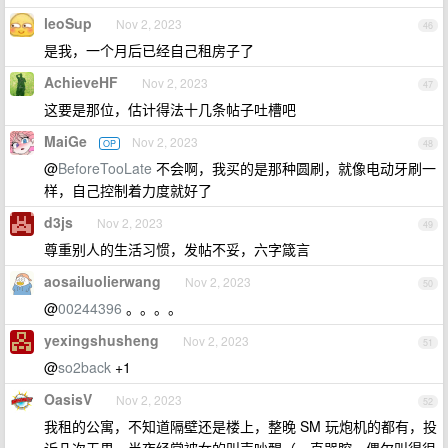
leoSup
Nov 2, 2023
46
是我，一个月后已经自己租房子了
AchieveHF
Nov 2, 2023
47
这要是那位，估计得法十几条帖子吐槽吧
MaiGe
Nov 2, 2023
OP
48
@
BeforeTooLate
不会啊，我买的是那种圆刷，就像电动牙刷一
样，自己控制着力度就好了
d3js
Nov 2, 2023
49
尊重别人的生活习惯，发帖不妥，六字箴言
aosailuolierwang
Nov 2, 2023
50
@
00244396
。。。。
yexingshusheng
Nov 2, 2023
51
@
so2back
+1
OasisV
Nov 2, 2023
52
我租的公寓，不知道隔壁还是楼上，整晚 SM 玩炮机的都有，投