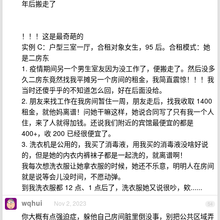
年后搬走了
！！！这是最奇葩的
实例 C：户型三室一厅，合租对象女生，95 后。合租模式：她
是二房东
1. 疫情期间另一个男生室友因为没工作了，便搬走了。然后没多
久二房东竟然找我平摊另一个房间的租金，我简直震惊！！！我
当时还傻乎乎的不知道怎么回，好在后面没给。
2. 朋友来找工作在我房间暂住一周，朋友走后，找我收取 1400
租金，就他妈离谱！问她干嘛这样，她说合同写了只有我一个人
住，来了人就得加钱。还说我们附近的宾馆最便宜的都是
400+，收 200 已经很便宜了。
3. 洗衣机是公用的，我买了消毒液，用我买的消毒液没啥好说
的，但是她的内衣内裤袜子都是一起洗的，就离谱啊！
我每次想洗衣服让她拿衣服的时候，她还不乐意，明明人在房间
就是说等会儿没时间，不愿动弹。
到我洗衣服都 12 点、1 点后了，洗衣服她又说很吵，欸......
wqhui
Nov 2, 2023
54
你大概有点强迫症，躲他自己房间脏里倒没事，别把公共区域弄