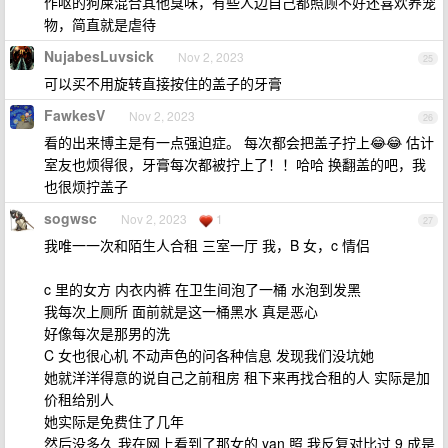
作呕的狗屎混合其他臭味，有些人边自己都照顾不好还喜欢养宠
物，简直就是虐待
NujabesLuvsick
Nov 2, 2023
25
可以买不用旋转直接按住的盖子的牙膏
FawkesV
Nov 2, 2023
26
看的出来博主是有一点强迫症。 每次都会把盖子拧上😂😂 估计
室友也烦得很，牙膏每次都被拧上了！！哈哈 换翻盖的吧，我
也很烦拧盖子
sogwsc
Nov 2, 2023
1
27
我唯一一次和陌生人合租 三室一厅 我，B 女，c 情侣
c 里的女方 内衣内裤 在卫生间泡了一桶 水泡到发黑
我每次上厕所 面前就是这一桶黑水 真是恶心
好像每次是那男的洗
C 女也很心机 不动声色的问各种信息 发现我们没坑她
她就洋洋得意的说自己之前租房 租下来再找合租的人 实际是加
价租给别人
她实际是免费住了几年
然后没多久 我在网上看到了那女的 yan 照 我反复对比过 9 成是