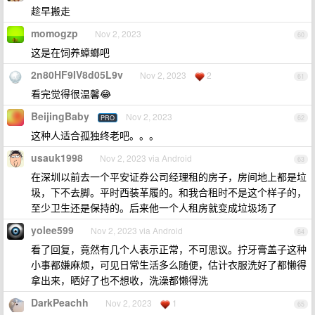
趁早搬走
momogzp
Nov 2, 2023
60
这是在饲养蟑螂吧
2n80HF9IV8d05L9v
Nov 2, 2023
2
61
看完觉得很温馨😂
BeijingBaby
Nov 2, 2023
PRO
62
这种人适合孤独终老吧。。。
usauk1998
Nov 2, 2023 via Android
63
在深圳以前去一个平安证券公司经理租的房子，房间地上都是垃
圾，下不去脚。平时西装革履的。和我合租时不是这个样子的，
至少卫生还是保持的。后来他一个人租房就变成垃圾场了
yolee599
Nov 2, 2023 via Android
64
看了回复，竟然有几个人表示正常，不可思议。拧牙膏盖子这种
小事都嫌麻烦，可见日常生活多么随便，估计衣服洗好了都懒得
拿出来，晒好了也不想收，洗澡都懒得洗
DarkPeachh
Nov 2, 2023
1
65