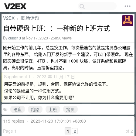
V2EX
职场话题
›
自带硬盘上班：：一种新的上班方式
By
cuisc13
at Nov 17, 2023 · 25856 views
刚开始工作的前几年，总是换工作，每次最痛苦的就是拷贝办公电脑
里的各种东西。 给刚入门开发的新手一个建议，可以自带硬盘。 现在
固态硬盘很便宜，4TB ，也才不到 1000 块钱，做好系统和数据隔
离，离职的时候，直接拆盘跑路。
Supplement 1 · 2023 年 11 月 17 日
用硬盘的前提是，规则、合同、保密协议允许的情况下。
讨论的是硬盘的一种使用方式。
如果公司不让用，你为什么偏要用呢？
硬盘
跑路
上班
拷贝
115 replies
•
2023-11-20 17:01:01 +08:00
Page 1
1
of 2
2