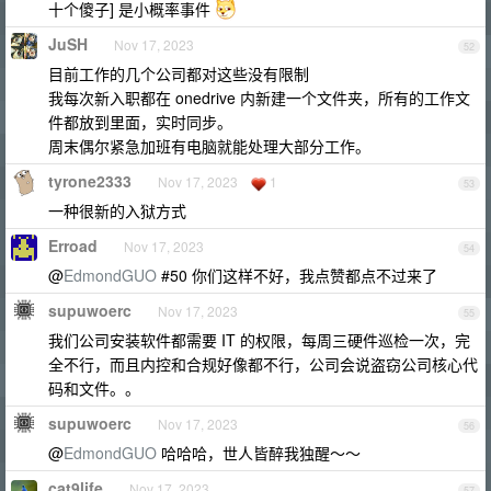
十个傻子] 是小概率事件
JuSH
Nov 17, 2023
52
目前工作的几个公司都对这些没有限制
我每次新入职都在 onedrive 内新建一个文件夹，所有的工作文
件都放到里面，实时同步。
周末偶尔紧急加班有电脑就能处理大部分工作。
tyrone2333
Nov 17, 2023
1
53
一种很新的入狱方式
Erroad
Nov 17, 2023
54
@
EdmondGUO
#50 你们这样不好，我点赞都点不过来了
supuwoerc
Nov 17, 2023
55
我们公司安装软件都需要 IT 的权限，每周三硬件巡检一次，完
全不行，而且内控和合规好像都不行，公司会说盗窃公司核心代
码和文件。。
supuwoerc
Nov 17, 2023
56
@
EdmondGUO
哈哈哈，世人皆醉我独醒～～
cat9life
Nov 17, 2023
57