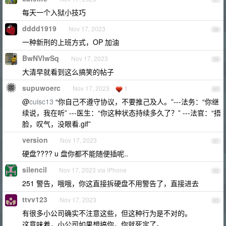
每天一个入狱小技巧
dddd1919
Nov 17, 2023
58
一种新刑的上班方式，OP 加油
BwNVlwSq
Nov 17, 2023
59
大清早就看到这么搞笑的帖子
supuwoerc
Nov 17, 2023
1
60
@
cuisc13
“你自己不遵守协议，不要推己及人。”---法务：“你继
续说，我在听” ---医生：“你这种状态持续多久了？” ---法官：“捂
脸，叹气，没眼看.gif”
version
Nov 17, 2023
61
硬盘???? u 盘你都不能随便插呢..
silencil
Nov 17, 2023 via iPhone
62
251 警告，哦哦，你这直接拆硬盘不用警告了，直接进去
ttvv123
Nov 17, 2023
63
有很多小公司确实不注意这些，但这种行为是不对的。
这意味着，小公司如果想搞你，你就死定了。