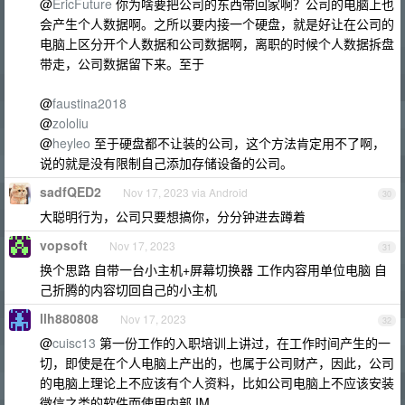
@
EricFuture
你为啥要把公司的东西带回家啊？公司的电脑上也
会产生个人数据啊。之所以要内接一个硬盘，就是好让在公司的
电脑上区分开个人数据和公司数据啊，离职的时候个人数据拆盘
带走，公司数据留下来。至于
@
faustina2018
@
zololiu
@
heyleo
至于硬盘都不让装的公司，这个方法肯定用不了啊，
说的就是没有限制自己添加存储设备的公司。
sadfQED2
Nov 17, 2023 via Android
30
大聪明行为，公司只要想搞你，分分钟进去蹲着
vopsoft
Nov 17, 2023
31
换个思路 自带一台小主机+屏幕切换器 工作内容用单位电脑 自
己折腾的内容切回自己的小主机
llh880808
Nov 17, 2023
32
@
cuisc13
第一份工作的入职培训上讲过，在工作时间产生的一
切，即使是在个人电脑上产出的，也属于公司财产，因此，公司
的电脑上理论上不应该有个人资料，比如公司电脑上不应该安装
微信之类的软件而使用内部 IM