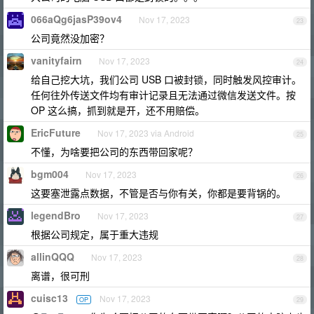
066aQg6jasP39ov4
Nov 17, 2023
23
公司竟然没加密？
vanityfairn
Nov 17, 2023
24
给自己挖大坑，我们公司 USB 口被封锁，同时触发风控审计。
任何往外传送文件均有审计记录且无法通过微信发送文件。按
OP 这么搞，抓到就是开，还不用赔偿。
EricFuture
Nov 17, 2023 via Android
25
不懂，为啥要把公司的东西带回家呢？
bgm004
Nov 17, 2023
26
这要塞泄露点数据，不管是否与你有关，你都是要背锅的。
legendBro
Nov 17, 2023
27
根据公司规定，属于重大违规
allinQQQ
Nov 17, 2023
28
离谱，很可刑
cuisc13
Nov 17, 2023
OP
29