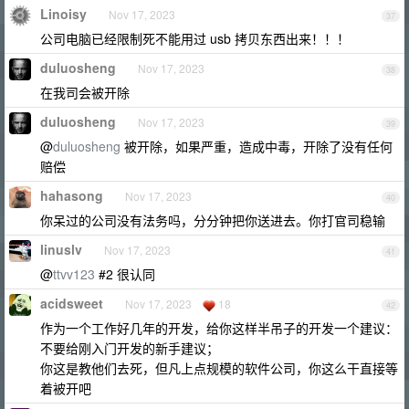
Linoisy
Nov 17, 2023
37
公司电脑已经限制死不能用过 usb 拷贝东西出来！！！
duluosheng
Nov 17, 2023
38
在我司会被开除
duluosheng
Nov 17, 2023
39
@
duluosheng
被开除，如果严重，造成中毒，开除了没有任何
赔偿
hahasong
Nov 17, 2023
40
你呆过的公司没有法务吗，分分钟把你送进去。你打官司稳输
linuslv
Nov 17, 2023
41
@
ttvv123
#2 很认同
acidsweet
Nov 17, 2023
18
42
作为一个工作好几年的开发，给你这样半吊子的开发一个建议：
不要给刚入门开发的新手建议；
你这是教他们去死，但凡上点规模的软件公司，你这么干直接等
着被开吧