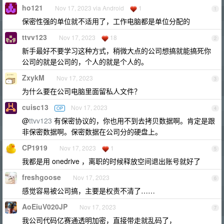
ho121
Nov 17, 2023 via Android
1
1
保密性强的单位就不适用了，工作电脑都是单位分配的
ttvv123
Nov 17, 2023
18
2
新手最好不要学习这种方式，稍微大点的公司想搞就能搞死你
公司的就是公司的，个人的就是个人的。
ZxykM
Nov 17, 2023
3
为什么要在公司电脑里面留私人文件？
cuisc13
Nov 17, 2023
OP
4
@
ttvv123
有保密协议的，你也用不到去拷贝数据啊。肯定是跟
非保密数据啊。保密数据在公司分的硬盘上。
CP1919
Nov 17, 2023
1
5
我都是用 onedrive ，离职的时候释放空间退出账号就好了
freshgoose
Nov 17, 2023
6
感觉容易被公司搞，主要是权责不清了……
AoEiuV020JP
Nov 17, 2023
7
我公司代码亿赛通透明加密，直接带走就乱码了，