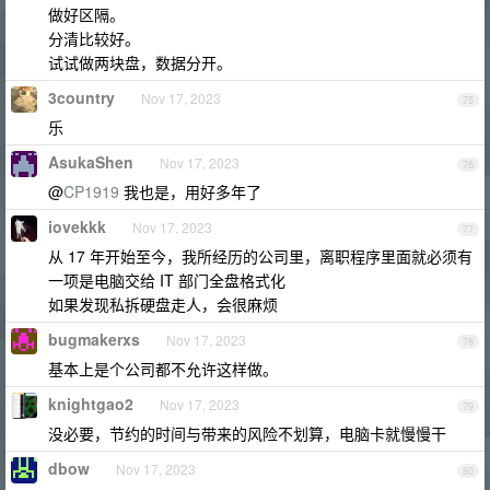
做好区隔。
分清比较好。
试试做两块盘，数据分开。
3country
Nov 17, 2023
75
乐
AsukaShen
Nov 17, 2023
76
@
CP1919
我也是，用好多年了
iovekkk
Nov 17, 2023
77
从 17 年开始至今，我所经历的公司里，离职程序里面就必须有
一项是电脑交给 IT 部门全盘格式化
如果发现私拆硬盘走人，会很麻烦
bugmakerxs
Nov 17, 2023
78
基本上是个公司都不允许这样做。
knightgao2
Nov 17, 2023
79
没必要，节约的时间与带来的风险不划算，电脑卡就慢慢干
dbow
Nov 17, 2023
80