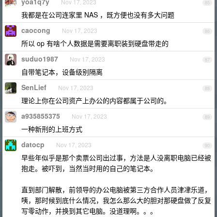
yoa1q7y
Nov 17, 2023
85
我都是在公司连家里 NAS ，既方便也没有多大问题
caocong
Nov 17, 2023
86
所以 op 有啥个人数据是需要离职装到硬盘带走的
suduo1987
Nov 17, 2023
87
自带笔记本，设备级别隔离
SenLief
Nov 17, 2023
88
理论上你在公司资产上办公的内容都属于公司的。
a935855375
Nov 17, 2023
89
一种新刑的上班方式
datocp
Nov 17, 2023
90
早些年似乎是那个卖票公司出过事，方法是人没离职电脑已经被
抱走。被吓到，当然当时用的自己的笔记本。
直到部门解散，前领导的办公电脑被第三方合作人员津冿乐道，
咦，那时候到底什么情况，我怎么那么大的胆对那硬盘做了反复
写零动作，并换到其它电脑。没道理啊。。。