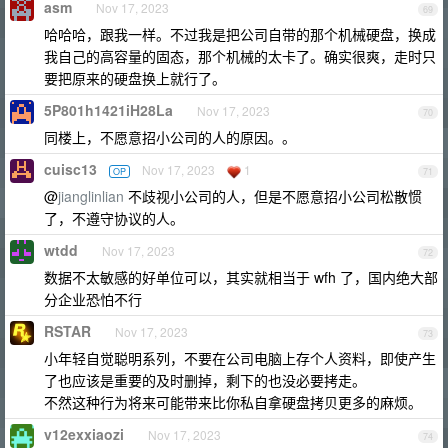
asm
Nov 17, 2023
69
哈哈哈，跟我一样。不过我是把公司自带的那个机械硬盘，换成
我自己的高容量的固态，那个机械的太卡了。确实很爽，走时只
要把原来的硬盘换上就行了。
5P801h1421iH28La
Nov 17, 2023
70
同楼上，不愿意招小公司的人的原因。。
cuisc13
Nov 17, 2023
1
OP
71
@
jianglinlian
不歧视小公司的人，但是不愿意招小公司松散惯
了，不遵守协议的人。
wtdd
Nov 17, 2023
72
数据不太敏感的好单位可以，其实就相当于 wfh 了，国内绝大部
分企业恐怕不行
RSTAR
Nov 17, 2023
73
小年轻自觉聪明系列，不要在公司电脑上存个人资料，即使产生
了也应该是重要的及时删掉，剩下的也没必要拷走。
不然这种行为将来可能带来比你私自拿硬盘拷贝更多的麻烦。
v12exxiaozi
Nov 17, 2023
74