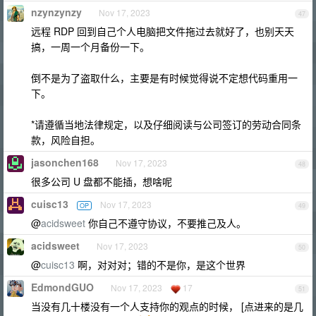
nzynzynzy
Nov 17, 2023
47
远程 RDP 回到自己个人电脑把文件拖过去就好了，也别天天
搞，一周一个月备份一下。
倒不是为了盗取什么，主要是有时候觉得说不定想代码重用一
下。
*请遵循当地法律规定，以及仔细阅读与公司签订的劳动合同条
款，风险自担。
jasonchen168
Nov 17, 2023
48
很多公司 U 盘都不能插，想啥呢
cuisc13
Nov 17, 2023
OP
49
@
acidsweet
你自己不遵守协议，不要推己及人。
acidsweet
Nov 17, 2023
50
@
cuisc13
啊，对对对；错的不是你，是这个世界
EdmondGUO
Nov 17, 2023
17
51
当没有几十楼没有一个人支持你的观点的时候， [点进来的是几