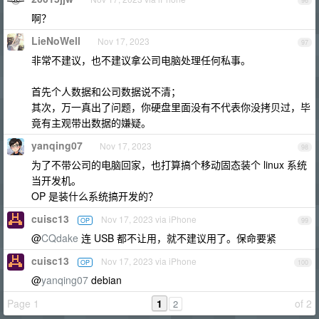
96
啊？
LieNoWell
Nov 17, 2023
97
非常不建议，也不建议拿公司电脑处理任何私事。
首先个人数据和公司数据说不清；
其次，万一真出了问题，你硬盘里面没有不代表你没拷贝过，毕
竟有主观带出数据的嫌疑。
yanqing07
Nov 17, 2023
98
为了不带公司的电脑回家，也打算搞个移动固态装个 linux 系统
当开发机。
OP 是装什么系统搞开发的？
cuisc13
Nov 17, 2023 via iPhone
OP
99
@
CQdake
连 USB 都不让用，就不建议用了。保命要紧
cuisc13
Nov 17, 2023 via iPhone
OP
100
@
yanqing07
debian
Page 1
1
of 2
2