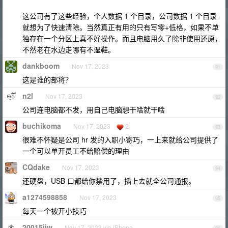
这公司有了这些经验，个人数据 1 个目录，公司数据 1 个目录
就想为了快速清除。当然真正有用的只有写零+低格，如果不单
独存在一个分区上真不好操作。而且电脑用久了除非使用还原，
不然老在水边走哪有不湿鞋。
dankboom
Nov 17, 2023
91
这是谁的部将？
n2l
Nov 17, 2023
92
公司连电脑都不发，用自己电脑想干啥就干啥
buchikoma
Nov 17, 2023
2
93
很难不怀疑是公司 hr 发的入职小寄巧，一上来就给公司提供了
一个可以单开员工不给赔偿的理由
CQdake
Nov 17, 2023
94
还硬盘，USB 口都给你禁用了，插上去就全公司通报。
a1274598858
Nov 17, 2023
95
每天一个被开小技巧
20015jjw
Nov 17, 2023 via iPhone