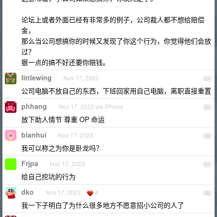
论坛上或者外面已经有非常多的例子，公司裁人都不想给赔偿
金，
那么当公司想搞你的时候又发现了你这个行为，你觉得他们会放
过？
狠一点的搞不好还要你赔钱。
littlewing
Nov 17, 2023
64
公司电脑不放自己的东西，下班回家用自己电脑，离职直接重置
phhang
Nov 17, 2023 via iPhone
65
放下助人情节 尊重 OP 命运
bianhui
Nov 17, 2023
66
我可以称之为你是卧龙吗？
Frjpa
Nov 17, 2023
67
给自己挖坑的行为
dko
Nov 17, 2023
4
68
我一下子明白了为什么很多地方不愿意招小公司的人了