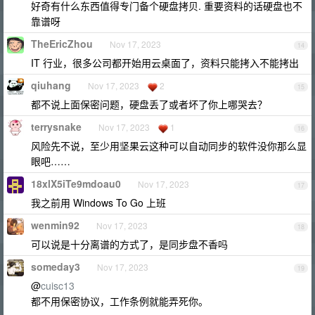
好奇有什么东西值得专门备个硬盘拷贝. 重要资料的话硬盘也不
靠谱呀
TheEricZhou
Nov 17, 2023
14
IT 行业，很多公司都开始用云桌面了，资料只能拷入不能拷出
qiuhang
Nov 17, 2023
2
15
都不说上面保密问题，硬盘丢了或者坏了你上哪哭去？
terrysnake
Nov 17, 2023
1
16
风险先不说，至少用坚果云这种可以自动同步的软件没你那么显
眼吧……
18xlX5iTe9mdoau0
Nov 17, 2023
17
我之前用 Windows To Go 上班
wenmin92
Nov 17, 2023
18
可以说是十分离谱的方式了，是同步盘不香吗
someday3
Nov 17, 2023
19
@
cuisc13
都不用保密协议，工作条例就能弄死你。