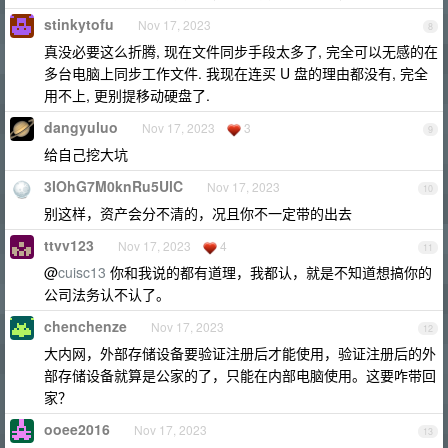
stinkytofu
Nov 17, 2023
8
真没必要这么折腾, 现在文件同步手段太多了, 完全可以无感的在
多台电脑上同步工作文件. 我现在连买 U 盘的理由都没有, 完全
用不上, 更别提移动硬盘了.
dangyuluo
Nov 17, 2023
3
9
给自己挖大坑
3IOhG7M0knRu5UlC
Nov 17, 2023
10
别这样，资产会分不清的，况且你不一定带的出去
ttvv123
Nov 17, 2023
4
11
@
cuisc13
你和我说的都有道理，我都认，就是不知道想搞你的
公司法务认不认了。
chenchenze
Nov 17, 2023
12
大内网，外部存储设备要验证注册后才能使用，验证注册后的外
部存储设备就算是公家的了，只能在内部电脑使用。这要咋带回
家？
ooee2016
Nov 17, 2023
13