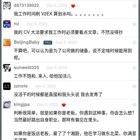
d873139022
Dec 5, 2023
2
4
我工作时间刷 V2EX 算划水吗。。。。。。。。
rtz
Dec 5, 2023
5
我的 CV 大法要求我工作时必须要看点文章，不然没得抄
BeijingBaby
Dec 5, 2023
PRO
6
不算吧，可以认为是为了公司做的储备，说不定啥时候能用到
呢。
sunwei0325
Dec 5, 2023
7
工作不饱和, 来人, 给他加活儿
zznote
Dec 5, 2023
8
没活干的时候都是直接和我头头说 我去发育了
kingjpa
Dec 5, 2023
1
9
判断很简单，就是如果你是老板，你遇到这种事，你会怎么想？
当然最好跳出自身职业，那样有偏见在里头。
如果你是饭店老板，雇了了个湘厨，他在学习做东北菜，你满意