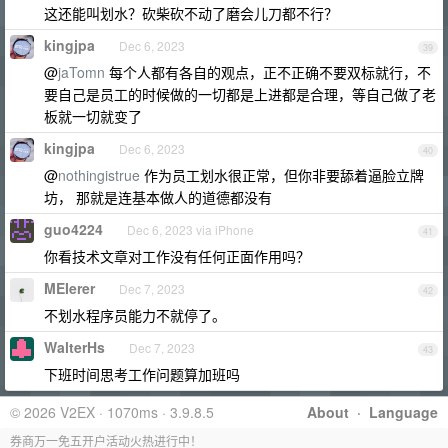
这还能叫划水？砍柴砍不动了磨会儿刀都不行？
kingjpa
Dec 6, 2023
39
@
jaTomn
每个人都有各自的观点，正不正确不要双标就行，不
要自己是员工的时候做的一切都是上进都是合理，等自己做了老
板就一切就变了
kingjpa
Dec 6, 2023
40
@
nothingistrue
作为员工划水很正常，但你非要舔着逼脸立牌
坊， 那就是连基本做人的道德都没有
guo4224
Dec 6, 2023 via iPhone
41
你看技术文章对工作没有任何正面作用吗？
MEIerer
Dec 7, 2023
42
不划水程序员能力不就停了。
WalterHs
Dec 7, 2023
43
下班时间思考工作问题算加班吗
© 2026 V2EX · 1070ms · 3.9.8.5
About
·
Language
券商万一免五开户活动火热进行中！