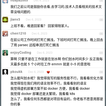
huajia2005
Dec 6, 2023
34
我们之前公司是鼓励你去看,去学习的,技术人员看相关的技术文
章没啥问题的.
jianv3
Dec 6, 2023
35
上班不看，难道回家看？ 回家得陪家人。
chen1210
Dec 6, 2023
36
在前公司工作时间打死亡搁浅，下班时间打死亡搁浅，晚上回去
了用 parsec 远程串流打死亡搁浅
enjoyCoding
Dec 6, 2023
37
算啊 只要不是在工作就是在划水啊 你们划水时间多少 反正我每
天最多也就 5 个小时在工作 emmm 就是 0~5 的意思啦
pkoukk
Dec 6, 2023
1
38
怎么能叫划水呢？我觉得我写的服务性能不行，我看看优化方案
我觉得现在我们用的语言效率不行，我看看别的语言
我觉得虚机部署方案不如 docker 方便，我看看 docker
我觉得 docker 部署还是太繁琐，我看看 k8s
怎么了，我看任何东西都是对项目有益的，你老板不愿意用那是
你的事