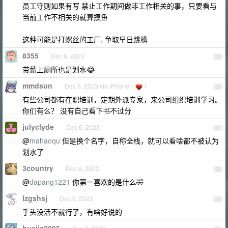
员工守则如果有写 禁止工作期间做非工作相关的事，只要看与
当前工作不相关的就算摸鱼
这种可能是打螺丝的工厂, 争取早日跳槽
8355
Dec 6, 2023
29
带薪上厕所也是划水😂
mmdsun
Dec 6, 2023 via iPhone
1
30
有些公司都有在职培训，定期外派专家，来公司组织培训学习。
你们有么？ 没有自己看下书不过分
julyclyde
Dec 6, 2023
31
@
mahaoqu
但是换个名字，自称全栈，就可以看啥都不被认为
划水了
3country
Dec 6, 2023
32
@
dapang1221
你第一喜欢的是什么🤣
lzgshsj
Dec 6, 2023
33
手头没活不就行了，有啥好说的