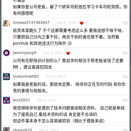
不满意
如果你是公司老板，雇了个轿车司机他在学习卡车司机驾照，你
有何感想呢
intmax2147483647
Dec 5, 2023
15
10
给资本家跪久了 干个这都需要考虑这么多 要我说想干啥干啥，
只要把自己分内之事干好，再去干别的谁也管不着。当然看
pornhub 和其他违法行为除外 😉
jasonyang9
Dec 5, 2023
1
11
公司有在职培训计划的么？靠自学的相当于帮老板省钱了还要
BB ，建议直接怼回去
tomorrow092
Dec 5, 2023
12
如果我是老板的话，那就肯定算， 除非你正在写的代码 和你负
责的事情与他相关。
wcx2021
Dec 6, 2023
13
我觉得除非你是遇到了技术问题查阅相关资料， 自己就是单纯
为了提高自己 看技术资料的话 肯定是不合适的
但这件事本身不怎么容易被抓到（相比于摸鱼来说）
zhangk23
Dec 6, 2023
14