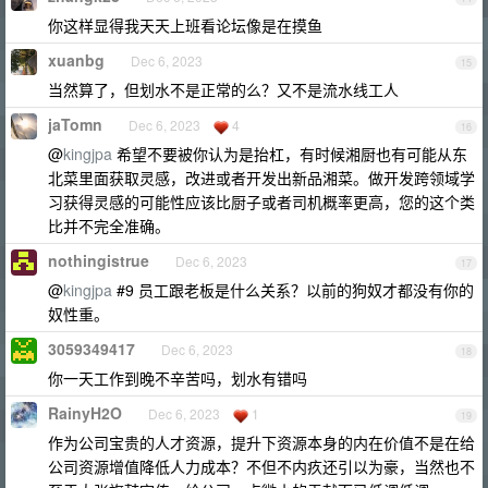
你这样显得我天天上班看论坛像是在摸鱼
xuanbg
Dec 6, 2023
15
当然算了，但划水不是正常的么？又不是流水线工人
jaTomn
Dec 6, 2023
4
16
@
kingjpa
希望不要被你认为是抬杠，有时候湘厨也有可能从东
北菜里面获取灵感，改进或者开发出新品湘菜。做开发跨领域学
习获得灵感的可能性应该比厨子或者司机概率更高，您的这个类
比并不完全准确。
nothingistrue
Dec 6, 2023
17
@
kingjpa
#9 员工跟老板是什么关系？以前的狗奴才都没有你的
奴性重。
3059349417
Dec 6, 2023
18
你一天工作到晚不辛苦吗，划水有错吗
RainyH2O
Dec 6, 2023
1
19
作为公司宝贵的人才资源，提升下资源本身的内在价值不是在给
公司资源增值降低人力成本？不但不内疚还引以为豪，当然也不