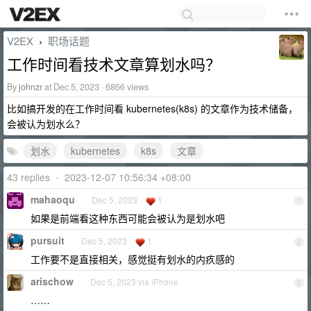
V2EX
职场话题
›
工作时间看技术文章算划水吗？
By
johnzr
at Dec 5, 2023 · 6866 views
比如搞开发的在工作时间看 kubernetes(k8s) 的文章作为技术储备，
会被认为划水么？
划水
kubernetes
k8s
文章
43 replies
•
2023-12-07 10:56:34 +08:00
mahaoqu
Dec 5, 2023
1
1
如果是前端看这种东西可能会被认为是划水吧
pursuit
Dec 5, 2023
1
2
工作要不是直接相关，感觉挺有划水的内疚感的
arischow
Dec 5, 2023 via iPhone
3
……