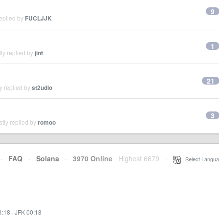
9
eplied by
FUCLJJK
1
ly replied by
jint
21
y replied by
st2udio
3
tly replied by
romoo
·
FAQ
·
Solana
·
3970 Online
Highest 6679
·
Select Langua
1:18
·
JFK 00:18