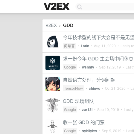
V2EX
GDD
›
今年技术型的线下大会是不是无
问与答
•
Latin
•
Aug 11, 2020
• Lastly r
求一份今年 GDD 主会场中间休
Google
•
wshhfy
•
Sep 12, 2019
• Lastl
自然语言处理，分词问题
TensorFlow
•
chinvo
•
Oct 21, 2020
• La
GDD 现场组队
Google
•
zur13l
•
Sep 10, 2019
• Lastly
收一张 GDD 的门票
Google
•
syhilyhw
•
Sep 9, 2019
• Lastl