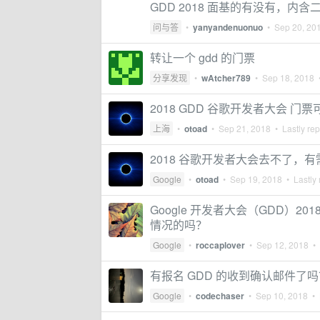
GDD 2018 面基的有没有，内含
问与答
•
yanyandenuonuo
•
Sep 20, 20
转让一个 gdd 的门票
分享发现
•
wAtcher789
•
Sep 18, 2018
•
2018 GDD 谷歌开发者大会 门
上海
•
otoad
•
Sep 21, 2018
• Lastly rep
2018 谷歌开发者大会去不了，
Google
•
otoad
•
Sep 19, 2018
• Lastly 
Google 开发者大会（GDD）
情况的吗？
Google
•
roccaplover
•
Sep 12, 2018
• 
有报名 GDD 的收到确认邮件了吗
Google
•
codechaser
•
Sep 10, 2018
• 