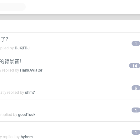
望了？
1
eplied by
DJQTDJ
息的背景音！
14
y replied by
HankAviator
6
stly replied by
shm7
1
 replied by
good1uck
1
y replied by
hyhnm