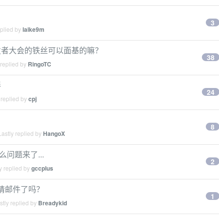
3
eplied by
laike9m
发者大会的铁丝可以面基的嘛？
38
 replied by
RingoTC
伴
24
 replied by
cpj
8
astly replied by
HangoX
问题来了...
2
y replied by
gccplus
会邀请邮件了吗？
1
tly replied by
Breadykid