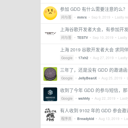
参加 GDD 有什么需要注意的么？
问与答
•
mmrx
•
Sep 9, 2019
• Lastly r
上海谷歌开发者大会，有参加开
问与答
•
TESTV
•
Sep 10, 2019
• Lastly
上海 2019 谷歌开发者大会 求同
Google
•
17xh2
•
Aug 27, 2019
• Lastly
三年了，还是没有 GDD 的邀请函
Google
•
JellyBeanX
•
Aug 25, 2019
• L
收到了今年 GDD 的参与短信，那么
Google
•
wshhfy
•
Aug 22, 2019
• Lastl
有人收到 9102 年的 GDD 参
程序员
•
Breadykid
•
Aug 13, 2019
• Las