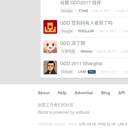
谷歌 GDD2017 找伴
Google
•
17xh2
•
Dec 9, 2017
• Lastly r
GDD 签到码有人收到了吗
Google
•
FUCLJJK
•
Dec 2, 2017
• Last
GDD 凉了呀
分享创造
•
Omooo
•
Dec 5, 2017
• Lastl
GDD 2011 Shanghai
Google
•
Livid
•
Nov 4, 2011
• Las
PRO
About
·
Help
·
Advertise
·
Blog
·
API
创意工作者们的社区
World is powered by solitude
VERSION: 3.9.8.5 · 44ms ·
UTC 04:18
·
PVG 12:18
·
LAX 2