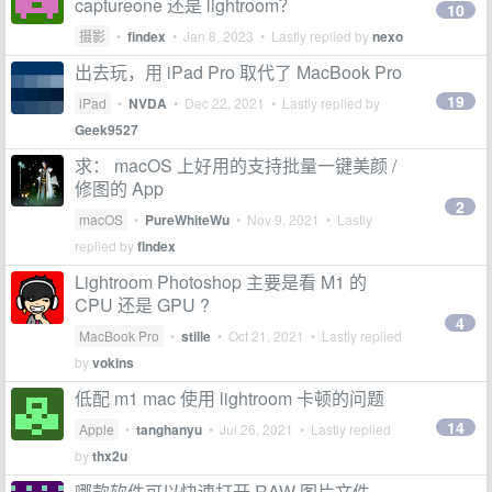
captureone 还是 lightroom？
10
摄影
•
findex
•
Jan 8, 2023
• Lastly replied by
nexo
出去玩，用 iPad Pro 取代了 MacBook Pro
19
iPad
•
NVDA
•
Dec 22, 2021
• Lastly replied by
Geek9527
求： macOS 上好用的支持批量一键美颜 /
修图的 App
2
macOS
•
PureWhiteWu
•
Nov 9, 2021
• Lastly
replied by
findex
Lightroom Photoshop 主要是看 M1 的
CPU 还是 GPU ?
4
MacBook Pro
•
stille
•
Oct 21, 2021
• Lastly replied
by
vokins
低配 m1 mac 使用 lightroom 卡顿的问题
14
Apple
•
tanghanyu
•
Jul 26, 2021
• Lastly replied
by
thx2u
哪款软件可以快速打开 RAW 图片文件