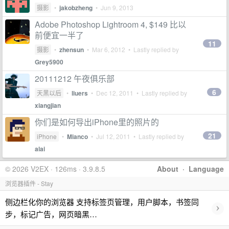
摄影
•
jakobzheng
•
Jun 9, 2013
Adobe Photoshop Lightroom 4, $149 比以
前便宜一半了
11
摄影
•
zhensun
•
Mar 6, 2012
• Lastly replied by
Grey5900
20111212 午夜俱乐部
6
天黑以后
•
liuers
•
Dec 12, 2011
• Lastly replied by
xiangjian
你们是如何导出iPhone里的照片的
21
iPhone
•
Mianco
•
Jul 12, 2011
• Lastly replied by
alai
© 2026 V2EX · 126ms · 3.9.8.5
About
·
Language
浏览器插件 - Stay
侧边栏化你的浏览器 支持标签页管理，用户脚本，书签同
›
步，标记广告，网页暗黑…