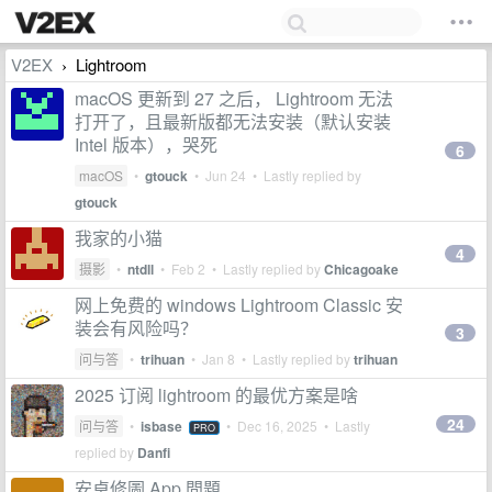
V2EX
Lightroom
›
macOS 更新到 27 之后， Lightroom 无法
打开了，且最新版都无法安装（默认安装
Intel 版本），哭死
6
macOS
•
gtouck
•
Jun 24
• Lastly replied by
gtouck
我家的小猫
4
摄影
•
ntdll
•
Feb 2
• Lastly replied by
Chicagoake
网上免费的 windows Lightroom Classic 安
装会有风险吗？
3
问与答
•
trihuan
•
Jan 8
• Lastly replied by
trihuan
2025 订阅 lightroom 的最优方案是啥
24
问与答
•
isbase
•
Dec 16, 2025
• Lastly
PRO
replied by
Danfi
安卓修圖 App 問題