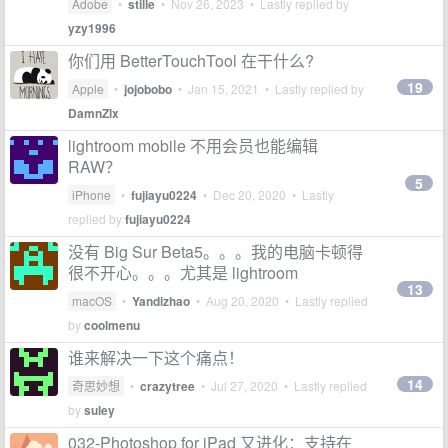
Adobe
•
stille
•
Nov 26, 2023
• Lastly replied by
yzy1996
你们用 BetterTouchTool 在干什么?
19
Apple
•
jojobobo
•
Jan 15, 2021
• Lastly replied by
DamnZlx
lightroom mobile 不用会员也能编辑
RAW？
5
iPhone
•
fujiayu0224
•
Dec 20, 2020
• Lastly
replied by
fujiayu0224
没有 Big Sur Beta5。。。我的电脑卡顿得
很不开心。。。尤其是 lightroom
13
macOS
•
Yandizhao
•
Aug 20, 2020
• Lastly replied
by
coolmenu
谁来解决一下这个痛点！
14
奇思妙想
•
crazytree
•
Jul 27, 2020
• Lastly replied
by
suley
032-Photoshop for iPad 又进化：支持在