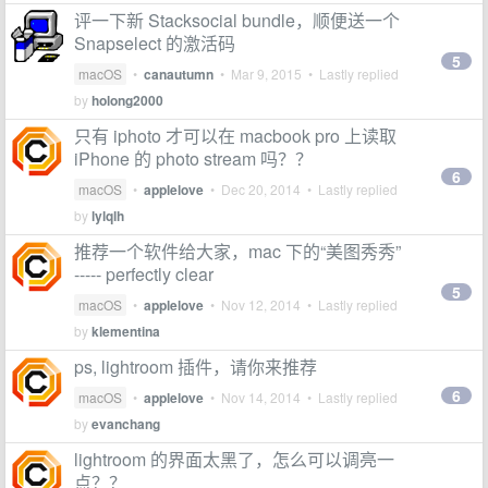
评一下新 Stacksocial bundle，顺便送一个
Snapselect 的激活码
5
macOS
•
canautumn
•
Mar 9, 2015
• Lastly replied
by
holong2000
只有 iphoto 才可以在 macbook pro 上读取
iPhone 的 photo stream 吗？？
6
macOS
•
applelove
•
Dec 20, 2014
• Lastly replied
by
lylqlh
推荐一个软件给大家，mac 下的“美图秀秀”
----- perfectly clear
5
macOS
•
applelove
•
Nov 12, 2014
• Lastly replied
by
klementina
ps, lightroom 插件，请你来推荐
6
macOS
•
applelove
•
Nov 14, 2014
• Lastly replied
by
evanchang
lightroom 的界面太黑了，怎么可以调亮一
点？？