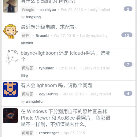
有什么 picasa 的 替代品？
2
Google
•
cszhiyue
•
Feb 29, 2016
• Lastly replied
by
fengxing
最近想升级电脑，求配置。
12
硬件
•
BruceLi
•
Oct 27, 2015
• Lastly replied by
alexinit
btsync+lightroom 还是 icloud+照片，选哪
个
7
问与答
•
tyhunter
•
Oct 6, 2015
• Lastly replied by
lll9p
有人会 lightroom 吗，请教个问题
4
问与答
•
qq2549112
•
Jul 20, 2015
• Lastly replied
by
wangdefu
在 Windows 下分别用自带的照片查看器
Photo Viewer 和 AcdSee 看照片，色彩很
是不一样啊，不知道是为什么。
问与答
•
resettarget
•
Apr 25, 2015