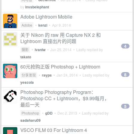
by
invsbelephant
Adobe Lightroom Mobile
Adobe
•
kenzi
•
Apr 9, 2014
关于 Nikon 的 raw 用 Capture NX 2 和
Lightroom 直接出片的问题
4
摄影
•
ivanlw
•
Jun 25, 2014
• Lastly replied by
takato
60元抢购正版 Photoshop + Lightroom
8
分享发现
•
rayps
•
Jan 24, 2014
• Lastly replied by
yescola
Photoshop Photography Program：
Photoshop CC + Lightroom，$9.99每月，
最后一天
5
Photoshop
•
gDD
•
Dec 2, 2013
• Lastly replied by
sadaharu09
VSCO FILM 03 For Lightroom 4