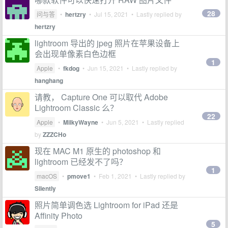
28
问与答
•
hertzry
•
Jul 15, 2021
• Lastly replied by
hertzry
lightroom 导出的 jpeg 照片在苹果设备上
会出现单像素白色边框
1
Apple
•
fkdog
•
Jun 15, 2021
• Lastly replied by
hanghang
请教， Capture One 可以取代 Adobe
Lightroom Classic 么？
22
Apple
•
MilkyWayne
•
Jun 5, 2021
• Lastly replied
by
ZZZCHo
现在 MAC M1 原生的 photoshop 和
lightroom 已经发不了吗？
1
macOS
•
pmove1
•
Feb 1, 2021
• Lastly replied by
Silently
照片简单调色选 Lightroom for iPad 还是
Affinity Photo
5