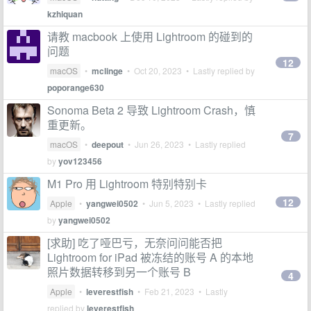
kzhiquan
请教 macbook 上使用 Lightroom 的碰到的
问题
12
macOS
•
mclinge
•
Oct 20, 2023
• Lastly replied by
poporange630
Sonoma Beta 2 导致 Lightroom Crash，慎
重更新。
7
macOS
•
deepout
•
Jun 26, 2023
• Lastly replied
by
yov123456
M1 Pro 用 Lightroom 特别特别卡
12
Apple
•
yangwei0502
•
Jun 5, 2023
• Lastly replied
by
yangwei0502
[求助] 吃了哑巴亏，无奈问问能否把
Lightroom for iPad 被冻结的账号 A 的本地
照片数据转移到另一个账号 B
4
Apple
•
leverestfish
•
Feb 21, 2023
• Lastly
replied by
leverestfish