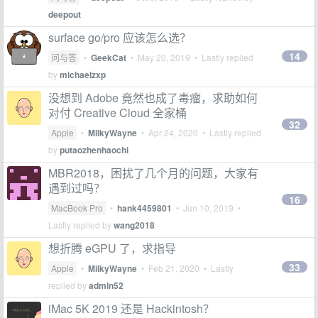
deepout
surface go/pro 应该怎么选？
14
问与答
•
GeekCat
•
May 20, 2019
• Lastly replied
by
michaelzxp
没想到 Adobe 竟然也成了毒瘤，求助如何
对付 Creative Cloud 全家桶
32
Apple
•
MilkyWayne
•
Apr 24, 2020
• Lastly replied
by
putaozhenhaochi
MBR2018，困扰了几个月的问题，大家有
遇到过吗？
16
MacBook Pro
•
hank4459801
•
Jun 10, 2019
•
Lastly replied by
wang2018
想折腾 eGPU 了，求指导
33
Apple
•
MilkyWayne
•
Feb 21, 2020
• Lastly
replied by
admln52
iMac 5K 2019 还是 Hackintosh？