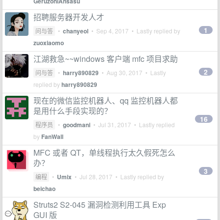
GeruzoniAnsasu
招聘服务器开发人才
1
问与答
•
chanyeol
•
Sep 4, 2017
• Lastly replied by
zuoxiaomo
江湖救急~~windows 客户端 mfc 项目求助
2
问与答
•
harry890829
•
Aug 30, 2017
• Lastly
replied by
harry890829
现在的微信监控机器人、qq 监控机器人都
是用什么手段实现的？
16
程序员
•
goodmani
•
Jul 31, 2017
• Lastly replied
by
FanWall
MFC 或者 QT，单线程执行太久假死怎么
办？
3
编程
•
Umix
•
Jul 28, 2017
• Lastly replied by
beichao
Struts2 S2-045 漏洞检测利用工具 Exp
GUI 版