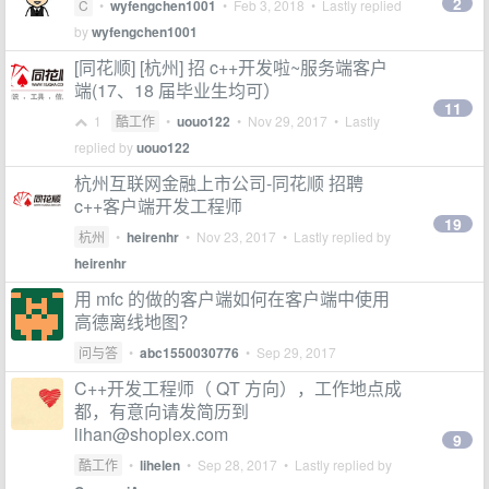
2
C
•
wyfengchen1001
•
Feb 3, 2018
• Lastly replied
by
wyfengchen1001
[同花顺] [杭州] 招 c++开发啦~服务端客户
端(17、18 届毕业生均可）
11
1
酷工作
•
uouo122
•
Nov 29, 2017
• Lastly
replied by
uouo122
杭州互联网金融上市公司-同花顺 招聘
c++客户端开发工程师
19
杭州
•
heirenhr
•
Nov 23, 2017
• Lastly replied by
heirenhr
用 mfc 的做的客户端如何在客户端中使用
高德离线地图？
问与答
•
abc1550030776
•
Sep 29, 2017
C++开发工程师（ QT 方向），工作地点成
都，有意向请发简历到
lihan@shoplex.com
9
酷工作
•
lihelen
•
Sep 28, 2017
• Lastly replied by