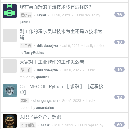
现在桌面端的主流技术栈有怎样的？
76
程序员
•
raylei
•
Jul 28, 2023
• Lastly replied by
ljsh093
刚工作的程序员以技术为主还是以技术为
辅
10
问与答
•
thiiadoewjwe
•
Jul 6, 2023
• Lastly replied
by
TerryRobles
大家对于工业软件的工作怎么看
19
酷工作
•
thiiadoewjwe
•
Jan 8, 2025
• Lastly
replied by
qbmiller
C++ MFC Qt , Python ［ 求职 ］［远程接
单］
12
求职
•
chengengshen
•
Sep 5, 2023
• Lastly
replied by
amandalee
入职了某外企，想跑
60
职场话题
•
AFOX
•
Mar 7, 2023
• Lastly replied by