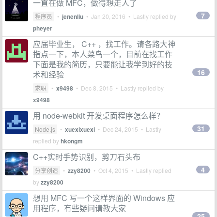
一直在做 MFC，做得想走人了
7
程序员
•
jenenliu
•
Jan 20, 2016
• Lastly replied by
pheyer
应届毕业生， C++ ，找工作。请各路大神
指点一下，本人菜鸟一个，目前在找工作
下面是我的简历，只要能让我学到好的技
16
术和经验
求职
•
x9498
•
Dec 8, 2015
• Lastly replied by
x9498
用 node-webkit 开发桌面程序怎么样？
31
Node.js
•
xuexixuexi
•
Dec 24, 2015
• Lastly
replied by
hkongm
C++实时手势识别，剪刀石头布
4
分享创造
•
zzy8200
•
Oct 4, 2015
• Lastly replied
by
zzy8200
想用 MFC 写一个这样界面的 Windows 应
用程序，有些疑问请教大家
25