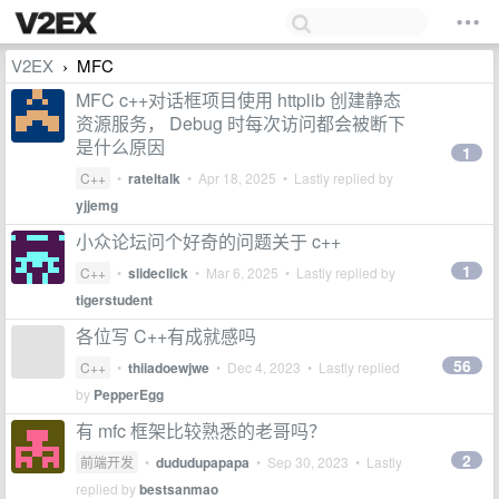
V2EX
MFC
›
MFC c++对话框项目使用 httplib 创建静态
资源服务， Debug 时每次访问都会被断下
是什么原因
1
C++
•
rateltalk
•
Apr 18, 2025
• Lastly replied by
yjjemg
小众论坛问个好奇的问题关于 c++
1
C++
•
slideclick
•
Mar 6, 2025
• Lastly replied by
tigerstudent
各位写 C++有成就感吗
56
C++
•
thiiadoewjwe
•
Dec 4, 2023
• Lastly replied
by
PepperEgg
有 mfc 框架比较熟悉的老哥吗？
2
前端开发
•
dududupapapa
•
Sep 30, 2023
• Lastly
replied by
bestsanmao