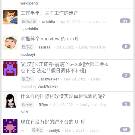
weiqipeng
工作半年，关于工作的迷茫
81
职场话题
•
uriahliu
•
Apr 15, 2023
• Lastly replied
by
uriahliu
求推荐个 vnc view 的 c++库
5
程序员
•
asuraa
•
Oct 3, 2022
• Lastly replied by
luodaoyi
[武汉][长江证券-前端][15~20k][六险二金-5
点下班-法定节假日调休不补班]
2
酷工作
•
JackWalker
•
May 29, 2022
• Lastly
replied by
JackWalker
什么样的国际化改造实现算是优雅的呢？
3
程序员
•
RRyo
•
Aug 18, 2021
• Lastly replied by
iv8d
现在有没有好的跨平台的 UI 库
85
1
程序员
•
csulyb
•
Mar 5, 2021
• Lastly