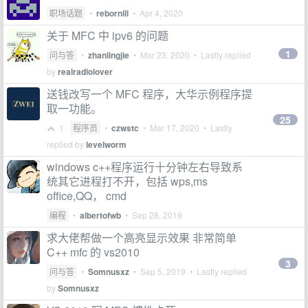
职场话题
•
rebornlll
•
Apr 4, 2020
关于 MFC 中 ipv6 的问题
1
问与答
•
zhanlingjie
•
Mar 23, 2020
• Lastly replied
by
realradiolover
送钱改写一个 MFC 程序，大华示例程序提
取一功能。
25
1
程序员
•
czwstc
•
Mar 17, 2020
• Lastly
replied by
levelworm
windows c++程序运行十分钟左右导致系
统其它进程打不开，包括 wps,ms
office,QQ， cmd
编程
•
albertofwb
•
Sep 28, 2019
求大佬帮做一个高亮显示效果 非常简单
C++ mfc 的 vs2010
3
问与答
•
Somnusxz
•
Sep 5, 2019
• Lastly replied
by
Somnusxz