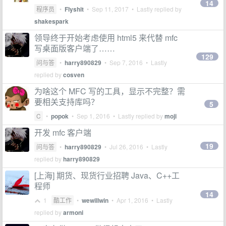
14
程序员
•
Flyshit
•
Sep 11, 2017
• Lastly replied by
shakespark
领导终于开始考虑使用 html5 来代替 mfc
写桌面版客户端了……
129
问与答
•
harry890829
•
Sep 7, 2016
• Lastly
replied by
cosven
为啥这个 MFC 写的工具，显示不完整？需
要相关支持库吗？
5
C
•
popok
•
Sep 1, 2016
• Lastly replied by
moji
开发 mfc 客户端
19
问与答
•
harry890829
•
Jul 26, 2016
• Lastly
replied by
harry890829
[上海] 期货、现货行业招聘 Java、C++工
程师
14
1
酷工作
•
wewillwin
•
Apr 1, 2016
• Lastly
replied by
armoni