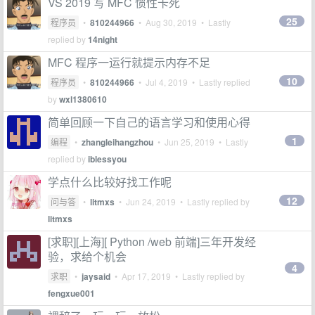
VS 2019 写 MFC 惯性卡死
25
程序员
•
810244966
•
Aug 30, 2019
• Lastly
replied by
14night
MFC 程序一运行就提示内存不足
10
程序员
•
810244966
•
Jul 4, 2019
• Lastly replied
by
wxl1380610
简单回顾一下自己的语言学习和使用心得
1
编程
•
zhangleihangzhou
•
Jun 25, 2019
• Lastly
replied by
iblessyou
学点什么比较好找工作呢
12
问与答
•
litmxs
•
Jun 24, 2019
• Lastly replied by
litmxs
[求职][上海][ Python /web 前端]三年开发经
验，求给个机会
4
求职
•
jaysaid
•
Apr 17, 2019
• Lastly replied by
fengxue001