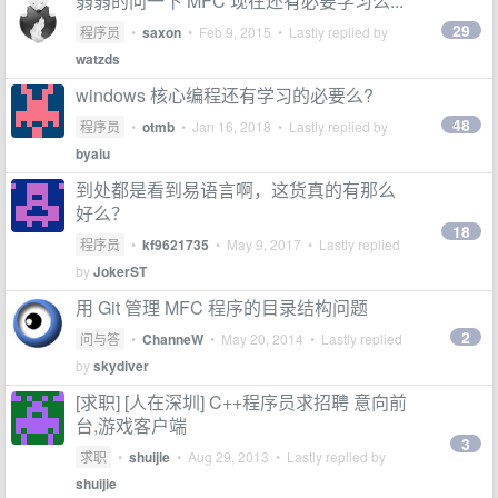
弱弱的问一下 MFC 现在还有必要学习么...
29
程序员
•
saxon
•
Feb 9, 2015
• Lastly replied by
watzds
windows 核心编程还有学习的必要么?
48
程序员
•
otmb
•
Jan 16, 2018
• Lastly replied by
byaiu
到处都是看到易语言啊，这货真的有那么
好么？
18
程序员
•
kf9621735
•
May 9, 2017
• Lastly replied
by
JokerST
用 Git 管理 MFC 程序的目录结构问题
2
问与答
•
ChanneW
•
May 20, 2014
• Lastly replied
by
skydiver
[求职] [人在深圳] C++程序员求招聘 意向前
台,游戏客户端
3
求职
•
shuijie
•
Aug 29, 2013
• Lastly replied by
shuijie