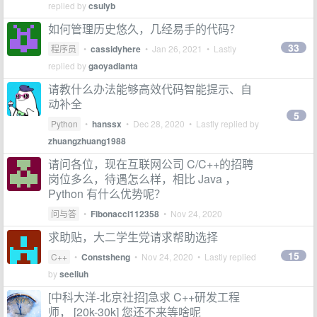
replied by
csulyb
如何管理历史悠久，几经易手的代码？
33
程序员
•
cassidyhere
•
Jan 26, 2021
• Lastly
replied by
gaoyadianta
请教什么办法能够高效代码智能提示、自
动补全
5
Python
•
hanssx
•
Dec 28, 2020
• Lastly replied by
zhuangzhuang1988
请问各位，现在互联网公司 C/C++的招聘
岗位多么，待遇怎么样，相比 Java ，
Python 有什么优势呢？
问与答
•
Fibonacci112358
•
Nov 24, 2020
求助贴，大二学生党请求帮助选择
15
C++
•
Constsheng
•
Nov 24, 2020
• Lastly replied
by
seeliuh
[中科大洋-北京社招]急求 C++研发工程
师， [20k-30k] 您还不来等啥呢