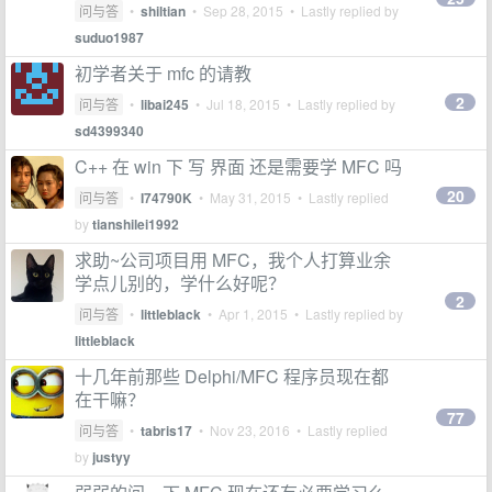
问与答
•
shiltian
•
Sep 28, 2015
• Lastly replied by
suduo1987
初学者关于 mfc 的请教
2
问与答
•
libai245
•
Jul 18, 2015
• Lastly replied by
sd4399340
C++ 在 win 下 写 界面 还是需要学 MFC 吗
20
问与答
•
I74790K
•
May 31, 2015
• Lastly replied
by
tianshilei1992
求助~公司项目用 MFC，我个人打算业余
学点儿别的，学什么好呢？
2
问与答
•
littleblack
•
Apr 1, 2015
• Lastly replied by
littleblack
十几年前那些 Delphi/MFC 程序员现在都
在干嘛？
77
问与答
•
tabris17
•
Nov 23, 2016
• Lastly replied
by
justyy