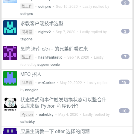
2
酷工作
•
coinpro
•
Sep 15, 2020
• Lastly replied by
coinpro
求教客户端技术选型
3
问与答
•
nightv2
•
Sep 7, 2020
• Lastly replied by
tzigone
急聘 济南 c/c++ 的兄弟们看过来
7
酷工作
•
hashFantastic
•
Sep 19, 2020
• Lastly
replied by
supermoonie
MFC 招人
19
问与答
•
mrCarker
•
May 22, 2022
• Lastly replied
by
nnegier
状态模式和事件触发切换状态可以整合什
么库来做 Python 程序设计？
10
Python
•
oahebky
•
May 4, 2020
• Lastly replied by
oahebky
应届生请教一下 offer 选择的问题